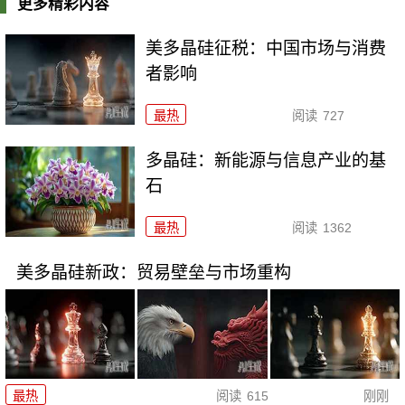
更多精彩内容
美多晶硅征税：中国市场与消费
者影响
最热
阅读
727
多晶硅：新能源与信息产业的基
石
最热
阅读
1362
美多晶硅新政：贸易壁垒与市场重构
最热
阅读
615
刚刚