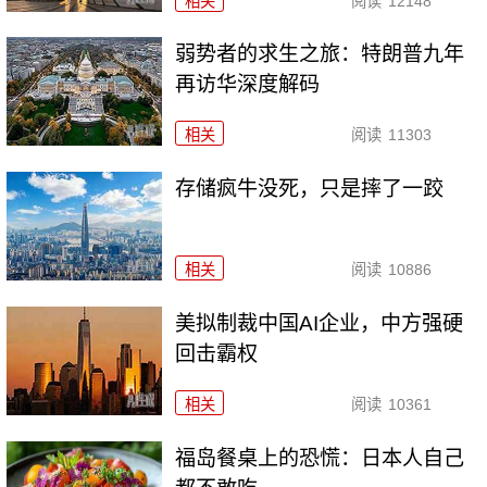
相关
阅读
12148
弱势者的求生之旅：特朗普九年
再访华深度解码
相关
阅读
11303
存储疯牛没死，只是摔了一跤
相关
阅读
10886
美拟制裁中国AI企业，中方强硬
回击霸权
相关
阅读
10361
福岛餐桌上的恐慌：日本人自己