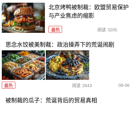
北京烤鸭被制裁：欧盟贸易保护
与产业焦虑的缩影
最热
阅读
3205
思念水饺被美制裁：政治操弄下的荒诞闹剧
08-06
最热
阅读
2643
被制裁的瓜子：荒诞背后的贸易真相