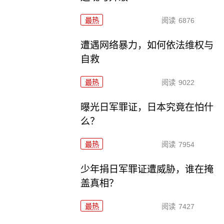
最热
阅读
6876
遭遇网络暴力，如何依法维权与
自救
最热
阅读
9022
曝光日军罪证，日本究竟在怕什
么？
最热
阅读
7954
少年捐日军罪证遭威胁，谁在掩
盖真相？
最热
阅读
7427