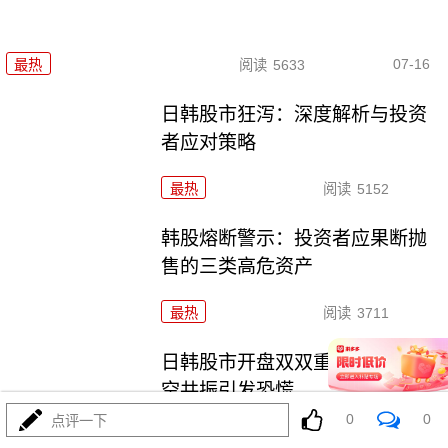
07-16
最热
阅读
5633
日韩股市狂泻：深度解析与投资
者应对策略
最热
阅读
5152
韩股熔断警示：投资者应果断抛
售的三类高危资产
最热
阅读
3711
日韩股市开盘双双重挫，多重利
空共振引发恐慌
0
0
点评一下
最热
阅读
4960