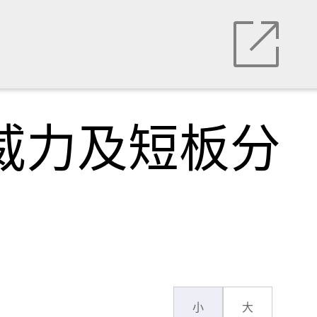
战威力及短板分
小
大