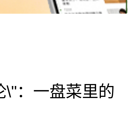
论\"：一盘菜里的