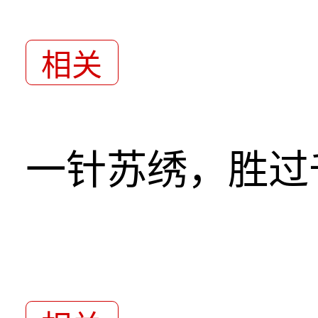
相关
一针苏绣，胜过