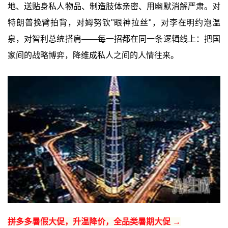
地、送贴身私人物品、制造肢体亲密、用幽默消解严肃。对
特朗普挽臂拍背，对姆努钦"眼神拉丝"，对李在明约泡温
泉，对智利总统搭肩——每一招都在同一条逻辑线上：把国
家间的战略博弈，降维成私人之间的人情往来。
拼多多暑假大促，升温降价，全品类暑期大促 →