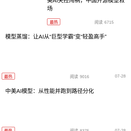
美AI失控闯祸，中国开源模型救
场
最热
阅读
6715
模型蒸馏：让AI从“巨型学霸”变“轻盈高手”
07-28
最热
阅读
9016
中美AI模型：从性能并跑到路径分化
07-28
最热
阅读
8375