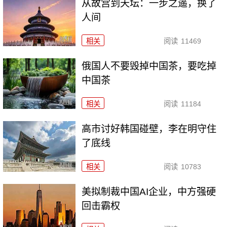
从故宫到天坛：一步之遥，换了
人间
相关
阅读
11469
俄国人不要毁掉中国茶，要吃掉
中国茶
相关
阅读
11184
高市讨好韩国碰壁，李在明守住
了底线
相关
阅读
10783
美拟制裁中国AI企业，中方强硬
回击霸权