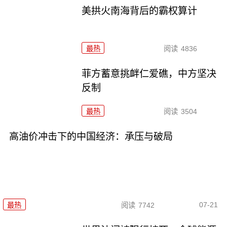
美拱火南海背后的霸权算计
最热
阅读
4836
菲方蓄意挑衅仁爱礁，中方坚决
反制
最热
阅读
3504
高油价冲击下的中国经济：承压与破局
07-21
最热
阅读
7742