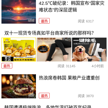
42.5℃破纪录：韩国宣布“国家灾
难状态”的深层逻辑
最热
阅读
6317
双十一现货专场真如平台商家所说的那样吗？
最热
阅读
31145
4小时前
热浪席卷韩国 果粮产业遭重创
最热
阅读
3870
韩国遭遇极端热浪，多地气温打破百年纪录