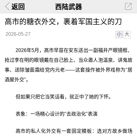
返回
西陆武器
高市的糖衣外交，裹着军国主义的刀
小
大
2026-05-27
2026年5月，高市早苗在安东送出一副福井产眼镜框、
抢过李在明的眼镜戴在自己脸上、当众邀人泡温泉、讲鬼故
事、送除皱面霜给党内元老——这套操作被外界戏称为"居
酒屋外交"。
但如果只把它当笑话看，就正中了她的下怀。
表象：一场精心设计的"去政治化"表演
高市的私人化外交有一套固定模板：选对方故乡做场