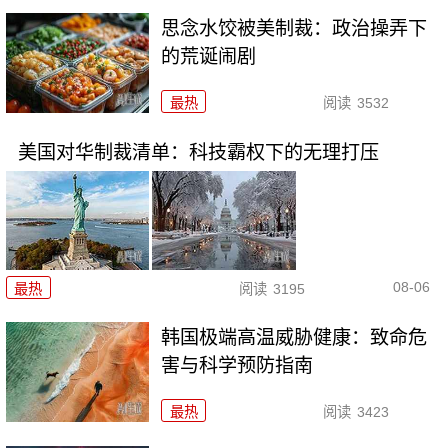
思念水饺被美制裁：政治操弄下
的荒诞闹剧
最热
阅读
3532
美国对华制裁清单：科技霸权下的无理打压
08-06
最热
阅读
3195
韩国极端高温威胁健康：致命危
害与科学预防指南
最热
阅读
3423