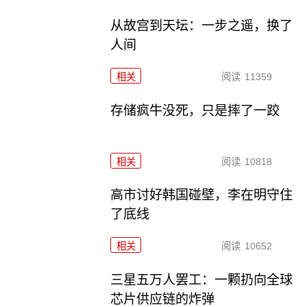
从故宫到天坛：一步之遥，换了
人间
相关
阅读
11359
存储疯牛没死，只是摔了一跤
相关
阅读
10818
高市讨好韩国碰壁，李在明守住
了底线
相关
阅读
10652
三星五万人罢工：一颗扔向全球
芯片供应链的炸弹