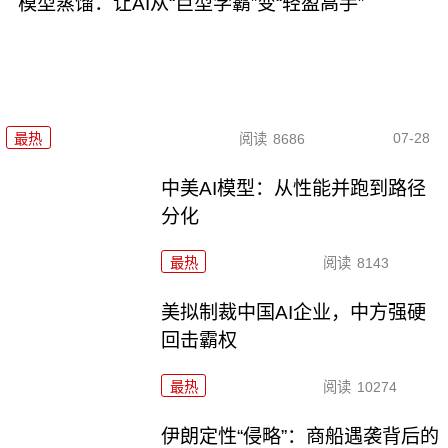
模型蒸馏：让AI从“巨型学霸”变“轻盈高手”
07-28
最热
阅读
8686
中美AI模型：从性能并跑到路径
分化
最热
阅读
8143
美拟制裁中国AI企业，中方强硬
回击霸权
最热
阅读
10274
伊朗定性“侵略”：商船遇袭背后的