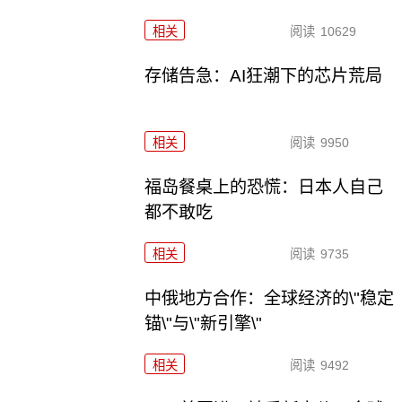
相关
阅读
10629
存储告急：AI狂潮下的芯片荒局
相关
阅读
9950
福岛餐桌上的恐慌：日本人自己
都不敢吃
相关
阅读
9735
中俄地方合作：全球经济的\"稳定
锚\"与\"新引擎\"
相关
阅读
9492