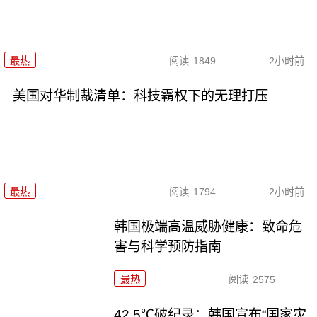
最热
阅读
1849
2小时前
美国对华制裁清单：科技霸权下的无理打压
最热
阅读
1794
2小时前
韩国极端高温威胁健康：致命危
害与科学预防指南
最热
阅读
2575
42.5℃破纪录：韩国宣布“国家灾