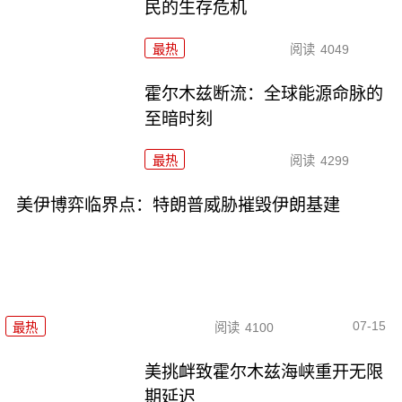
民的生存危机
最热
阅读
4049
霍尔木兹断流：全球能源命脉的
至暗时刻
最热
阅读
4299
美伊博弈临界点：特朗普威胁摧毁伊朗基建
07-15
最热
阅读
4100
美挑衅致霍尔木兹海峡重开无限
期延迟