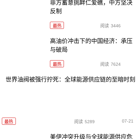
菲方蓄意挑衅仁爱礁，中方坚决
反制
最热
阅读
3446
高油价冲击下的中国经济：承压
与破局
最热
阅读
7624
世界油阀被强行拧死：全球能源供应链的至暗时刻
07-21
最热
阅读
5289
美伊冲突升级与全球能源供应危