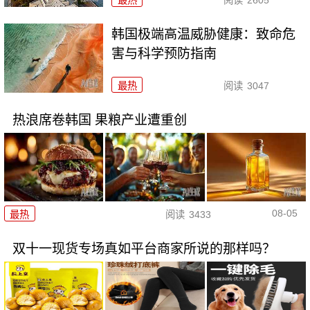
最热
阅读
2605
韩国极端高温威胁健康：致命危
害与科学预防指南
最热
阅读
3047
热浪席卷韩国 果粮产业遭重创
08-05
最热
阅读
3433
双十一现货专场真如平台商家所说的那样吗？