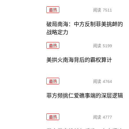
最热
阅读
7511
破局南海：中方反制菲美挑衅的
战略定力
最热
阅读
5199
美拱火南海背后的霸权算计
最热
阅读
4764
菲方频挑仁爱礁事端的深层逻辑
最热
阅读
4777