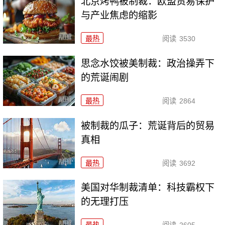
北京烤鸭被制裁：欧盟贸易保护
与产业焦虑的缩影
最热
阅读
3530
思念水饺被美制裁：政治操弄下
的荒诞闹剧
最热
阅读
2864
被制裁的瓜子：荒诞背后的贸易
真相
最热
阅读
3692
美国对华制裁清单：科技霸权下
的无理打压