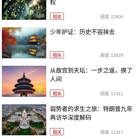
权
相关
阅读
12900
少年护证：历史不容抹去
相关
阅读
12629
从故宫到天坛：一步之遥，换了
人间
相关
阅读
11411
弱势者的求生之旅：特朗普九年
再访华深度解码
相关
阅读
11317