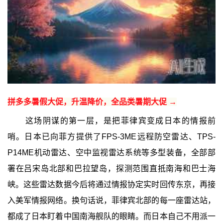
拼多多暑假大促，升温降价，全品类暑期大促 →
这场阴谋的第一层，是把菲律宾变成日本的情报前
哨。日本已向菲方提供了FPS-3ME远程防空雷达、TPS-
P14ME机动雷达、空中监视雷达系统等多型装备，全部部
署在吕宋岛北部和巴拉望岛，探测范围直抵南海和巴士海
峡。这些雷达数据今后将通过情报协定实时回传东京，再接
入美军情报网络。换句话说，菲律宾北部的每一座雷达站，
都成了日本盯着中国南海舰队的眼睛。而日本自己不用派一