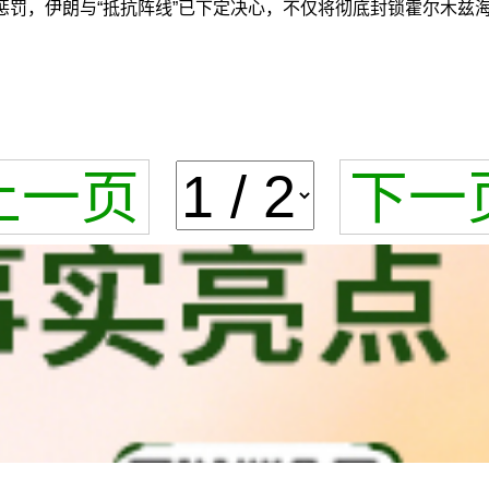
惩罚，伊朗与“抵抗阵线”已下定决心，不仅将彻底封锁霍尔木兹
上一页
下一