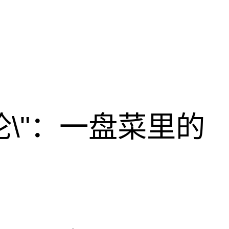
论\"：一盘菜里的