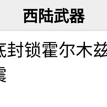
西陆武器
底封锁霍尔木
震