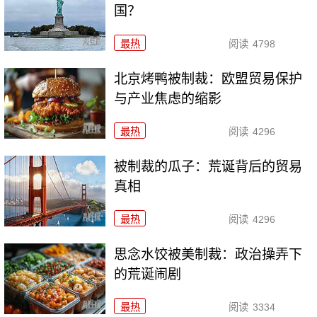
国？
最热
阅读
4798
北京烤鸭被制裁：欧盟贸易保护
与产业焦虑的缩影
最热
阅读
4296
被制裁的瓜子：荒诞背后的贸易
真相
最热
阅读
4296
思念水饺被美制裁：政治操弄下
的荒诞闹剧
最热
阅读
3334