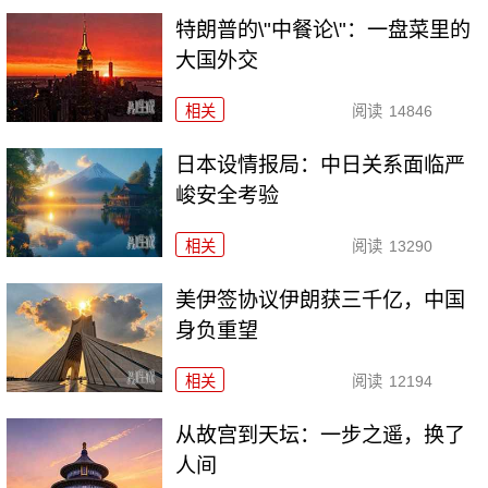
特朗普的\"中餐论\"：一盘菜里的
大国外交
相关
阅读
14846
日本设情报局：中日关系面临严
峻安全考验
相关
阅读
13290
美伊签协议伊朗获三千亿，中国
身负重望
相关
阅读
12194
从故宫到天坛：一步之遥，换了
人间