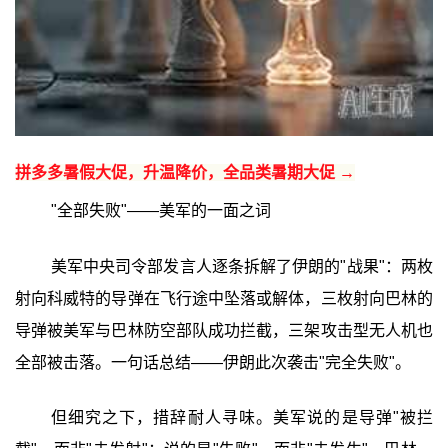
拼多多暑假大促，升温降价，全品类暑期大促 →
"全部失败"——美军的一面之词
美军中央司令部发言人逐条拆解了伊朗的"战果"：两枚
射向科威特的导弹在飞行途中坠落或解体，三枚射向巴林的
导弹被美军与巴林防空部队成功拦截，三架攻击型无人机也
全部被击落。一句话总结——伊朗此次袭击"完全失败"。
但细究之下，措辞耐人寻味。美军说的是导弹"被拦