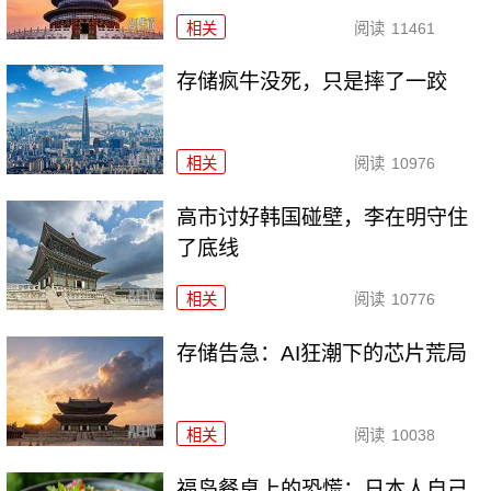
相关
阅读
11461
存储疯牛没死，只是摔了一跤
相关
阅读
10976
高市讨好韩国碰壁，李在明守住
了底线
相关
阅读
10776
存储告急：AI狂潮下的芯片荒局
相关
阅读
10038
福岛餐桌上的恐慌：日本人自己