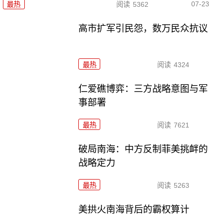
07-23
最热
阅读
5362
高市扩军引民怨，数万民众抗议
最热
阅读
4324
仁爱礁博弈：三方战略意图与军
事部署
最热
阅读
7621
破局南海：中方反制菲美挑衅的
战略定力
最热
阅读
5263
美拱火南海背后的霸权算计