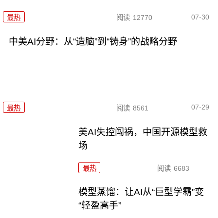
07-30
最热
阅读
12770
中美AI分野：从“造脑”到“铸身”的战略分野
07-29
最热
阅读
8561
美AI失控闯祸，中国开源模型救
场
最热
阅读
6683
模型蒸馏：让AI从“巨型学霸”变
“轻盈高手”