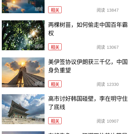
相关
阅读
13847
两棵树苗，如何偷走中国百年霸
权
相关
阅读
13067
美伊签协议伊朗获三千亿，中国
身负重望
相关
阅读
12330
高市讨好韩国碰壁，李在明守住
了底线
相关
阅读
10907