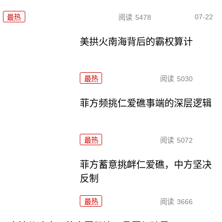
07-22
最热
阅读
5478
美拱火南海背后的霸权算计
最热
阅读
5030
菲方频挑仁爱礁事端的深层逻辑
最热
阅读
5072
菲方蓄意挑衅仁爱礁，中方坚决
反制
最热
阅读
3666