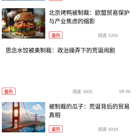
北京烤鸭被制裁：欧盟贸易保护
与产业焦虑的缩影
最热
阅读
5203
思念水饺被美制裁：政治操弄下的荒诞闹剧
08-06
最热
阅读
3925
被制裁的瓜子：荒诞背后的贸易
真相
最热
阅读
5019