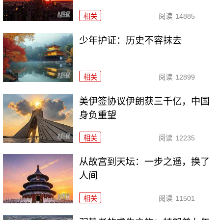
相关
阅读
14885
少年护证：历史不容抹去
相关
阅读
12899
美伊签协议伊朗获三千亿，中国
身负重望
相关
阅读
12235
从故宫到天坛：一步之遥，换了
人间
相关
阅读
11501