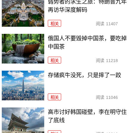
弱势者的求生之旅：特朗普九年
再访华深度解码
相关
阅读
11407
俄国人不要毁掉中国茶，要吃掉
中国茶
相关
阅读
11218
存储疯牛没死，只是摔了一跤
相关
阅读
11046
高市讨好韩国碰壁，李在明守住
了底线