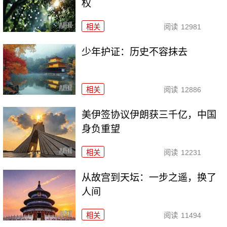
权
相关
阅读
12981
少年护证：历史不容抹去
相关
阅读
12886
美伊签协议伊朗获三千亿，中国
身负重望
相关
阅读
12231
从故宫到天坛：一步之遥，换了
人间
相关
阅读
11494