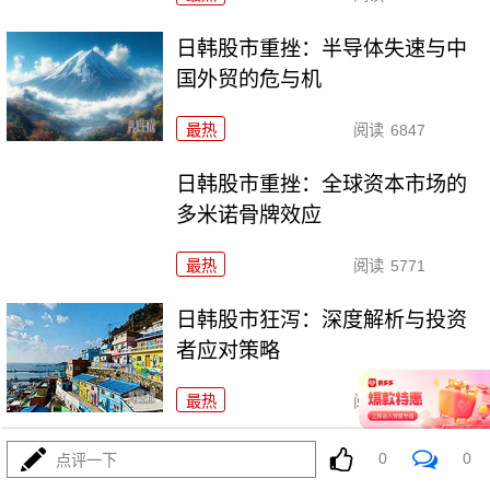
日韩股市重挫：半导体失速与中
国外贸的危与机
最热
阅读
6847
日韩股市重挫：全球资本市场的
多米诺骨牌效应
最热
阅读
5771
日韩股市狂泻：深度解析与投资
者应对策略
最热
阅读
5312
韩股熔断警示：投资者应果断抛售的三类高危资产
0
0
点评一下