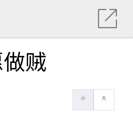
愿做贼
小
大