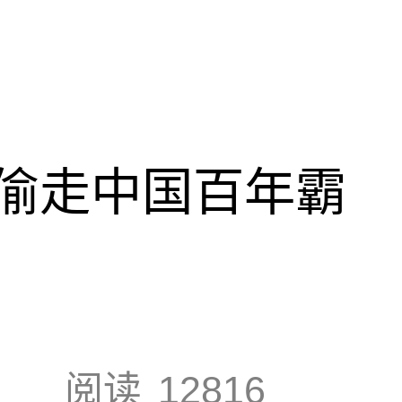
偷走中国百年霸
阅读
12816