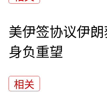
美伊签协议伊朗
身负重望
相关