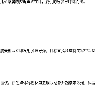
害儿童家属的控诉声犹在耳，复仇的导弹已呼啸而出。
空航天部队立即发射弹道导弹，目标直指科威特美军空军基
此起彼伏。伊朗媒体称巴林第五舰队总部升起滚滚浓烟，科威