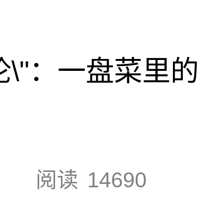
论\"：一盘菜里的
阅读
14690