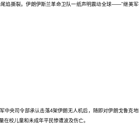
导弹尾焰撕裂。伊朗伊斯兰革命卫队一纸声明震动全球——"继
美军中央司令部承认击落4架伊朗无人机后，随即对伊朗戈鲁克
量在校儿童和未成年平民惨遭波及伤亡。