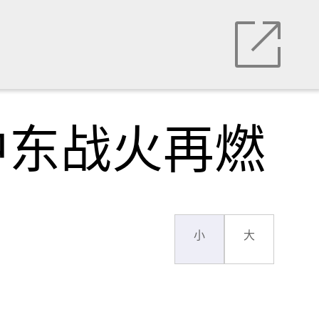
中东战火再燃
小
大