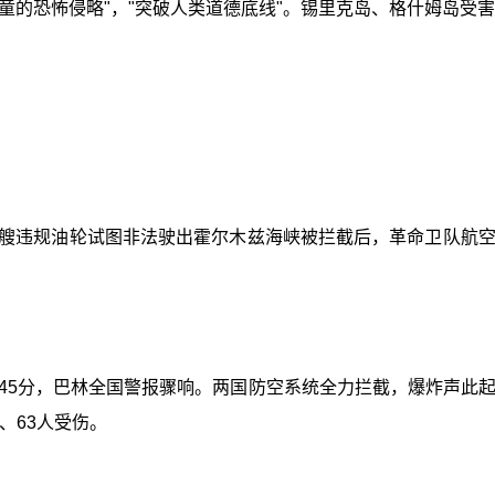
童的恐怖侵略"，"突破人类道德底线"。锡里克岛、格什姆岛受
。四艘违规油轮试图非法驶出霍尔木兹海峡被拦截后，革命卫队航
时45分，巴林全国警报骤响。两国防空系统全力拦截，爆炸声
、63人受伤。