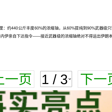
：约440公斤丰度60%的浓缩铀，从60%提纯到90%武器
梅内伊亲自下达指令——接近武器级的浓缩铀绝对不得运出伊朗
上一页
下一