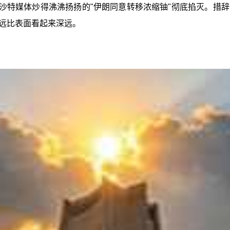
把沙特媒体炒得沸沸扬扬的"伊朗同意转移浓缩铀"彻底掐灭。措
远比表面看起来深远。