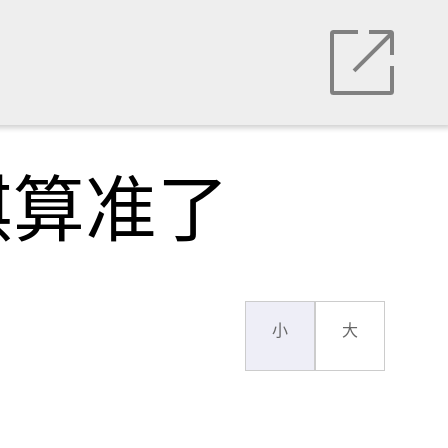
棋算准了
小
大