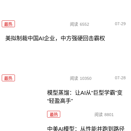
07-29
最热
阅读
6552
美拟制裁中国AI企业，中方强硬回击霸权
07-28
最热
阅读
10350
模型蒸馏：让AI从“巨型学霸”变
“轻盈高手”
最热
阅读
8801
中美AI模型：从性能并跑到路径