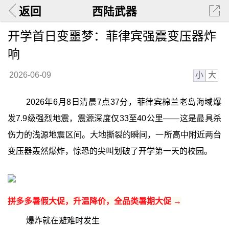
返回
西陆武器
开学首日变噩梦：菲律宾强震变压器炸
响
小
大
2026-06-09
2026年6月8日清晨7点37分，菲律宾棉兰老岛海域爆
发7.9级强烈地震，震源深度仅33至40公里——这是最具杀
伤力的浅源地震区间。大地撕裂的瞬间，一所高中附近两台
变压器轰然爆炸，惊恐的尖叫划破了开学第一天的校园。
拼多多暑假大促，升温降价，全品类暑期大促 →
爆炸就在避难时发生