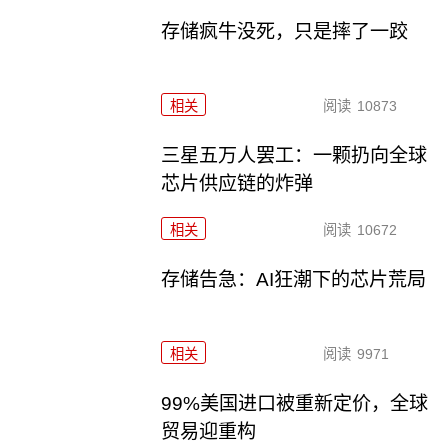
存储疯牛没死，只是摔了一跤
相关
阅读
10873
三星五万人罢工：一颗扔向全球
芯片供应链的炸弹
相关
阅读
10672
存储告急：AI狂潮下的芯片荒局
相关
阅读
9971
99%美国进口被重新定价，全球
贸易迎重构