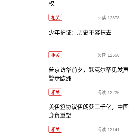
权
相关
阅读
12878
少年护证：历史不容抹去
相关
阅读
12558
普京访华前夕，默克尔罕见发声
警示欧洲
相关
阅读
12225
美伊签协议伊朗获三千亿，中国
身负重望
相关
阅读
12141