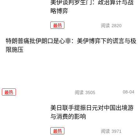
美伊谈判罗生门：政治算计与战
略博弈
最热
阅读
2820
特朗普痛批伊朗口是心非：美伊博弈下的谎言与极
限施压
08-04
最热
阅读
3505
美日联手提振日元对中国出境游
与消费的影响
最热
阅读
3971