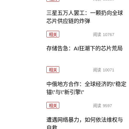
三星五万人罢工：一颗扔向全球
芯片供应链的炸弹
相关
阅读
10767
存储告急：AI狂潮下的芯片荒局
相关
阅读
10071
中俄地方合作：全球经济的\"稳定
锚\"与\"新引擎\"
相关
阅读
9597
遭遇网络暴力，如何依法维权与
自救