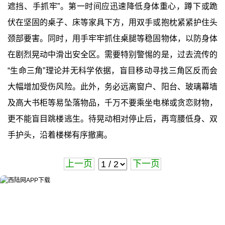
遮挡、手抓牢”。第一时间应迅速降低身体重心，蹲下或跪
伏在坚固的桌子、床等家具下方，用双手或抱枕紧紧护住头
颈部要害。同时，用手牢牢抓住桌腿等稳固物体，以防身体
在剧烈晃动中滑出安全区。需要特别警惕的是，过去流传的
“生命三角”理论并无科学依据，盲目移动寻找三角区反而会
大幅增加受伤风险。此外，务必远离窗户、阳台、玻璃幕墙
及高大书柜等易坠落物品，千万不要乘坐电梯或贪恋财物，
更不能盲目跳楼逃生。待晃动相对停止后，再弯腰低身、双
手护头，沿着楼梯有序撤离。
上一页
下一页