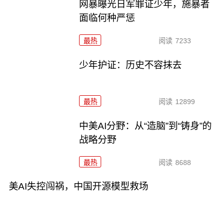
网暴曝光日军罪证少年，施暴者
面临何种严惩
最热
阅读
7233
少年护证：历史不容抹去
最热
阅读
12899
中美AI分野：从“造脑”到“铸身”的
战略分野
最热
阅读
8688
美AI失控闯祸，中国开源模型救场