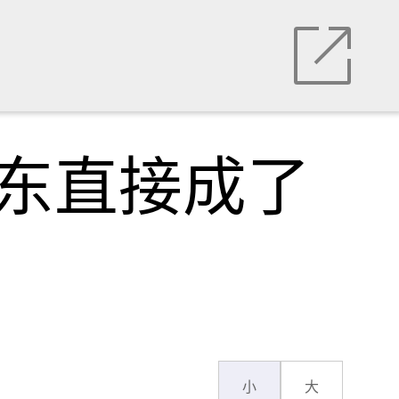
以东直接成了
小
大