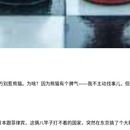
万别惹熊猫。为啥？因为熊猫有个脾气——我不主动找事儿，但
。日本跟菲律宾，这俩八竿子打不着的国家，突然在东京搞了个大