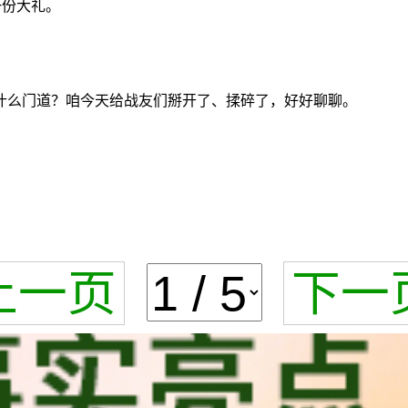
一份大礼。
什么门道？咱今天给战友们掰开了、揉碎了，好好聊聊。
上一页
下一