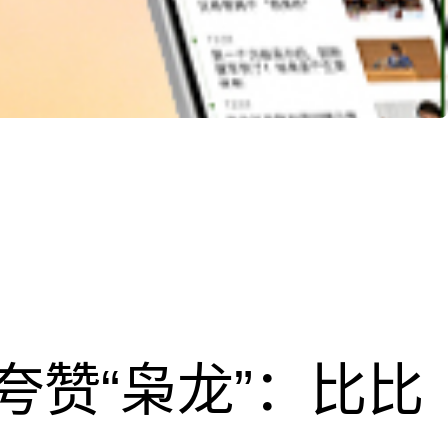
夸赞“枭龙”：比比