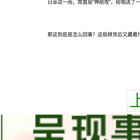
日菲这一闹，简直是“神助攻”，给咱送了
那这到底是怎么回事？这局棋背后又藏着