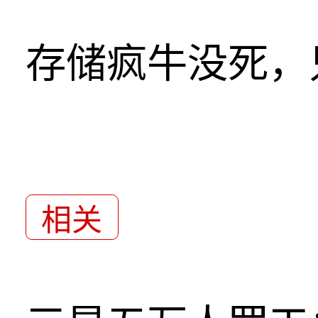
存储疯牛没死，
相关