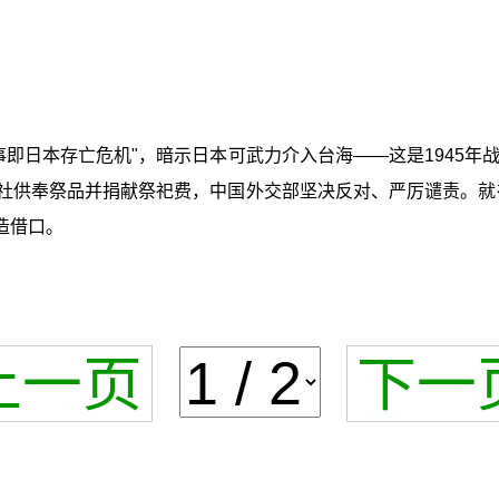
湾有事即日本存亡危机"，暗示日本可武力介入台海——这是194
神社供奉祭品并捐献祭祀费，中国外交部坚决反对、严厉谴责。就
造借口。
上一页
下一