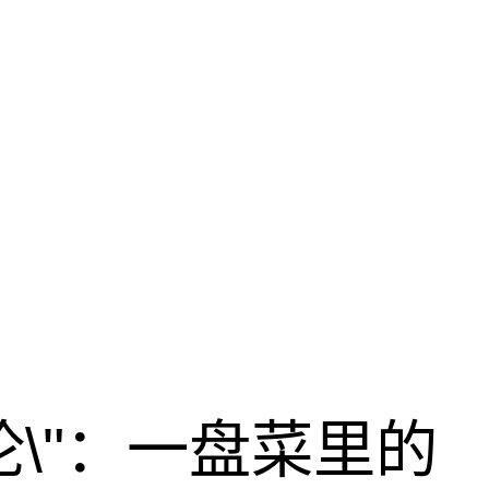
论\"：一盘菜里的