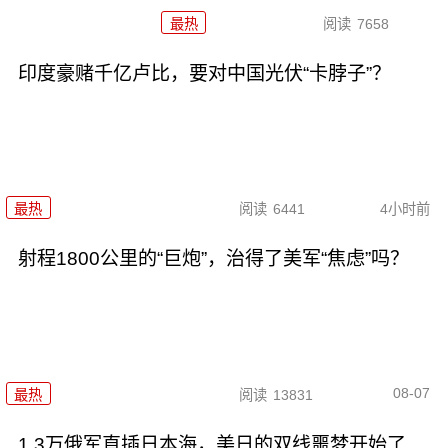
最热
阅读
7658
印度豪赌千亿卢比，要对中国光伏“卡脖子”？
最热
阅读
6441
4小时前
射程1800公里的“巨炮”，治得了美军“焦虑”吗？
08-07
最热
阅读
13831
1.3万俄军直插日本海，美日的双线噩梦开始了