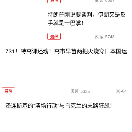
最热
阅读
6897
特朗普刚说要谈判，伊朗又是反
手就是一巴掌！
最热
阅读
5748
731！特高课还魂！高市早苗两把火烧穿日本国运
08-04
最热
阅读
5335
泽连斯基的“清场行动”与乌克兰的末路狂飙！