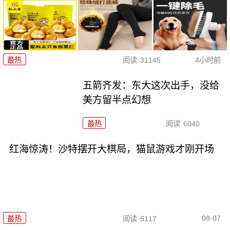
最热
阅读
31145
4小时前
五箭齐发：东大这次出手，没给
美方留半点幻想
最热
阅读
6040
红海惊涛！沙特摆开大棋局，猫鼠游戏才刚开场
08-07
最热
阅读
5117