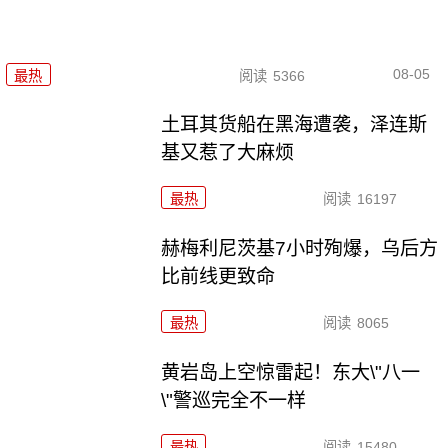
08-05
最热
阅读
5366
土耳其货船在黑海遭袭，泽连斯
基又惹了大麻烦
最热
阅读
16197
赫梅利尼茨基7小时殉爆，乌后方
比前线更致命
最热
阅读
8065
黄岩岛上空惊雷起！东大\"八一
\"警巡完全不一样
最热
阅读
15480