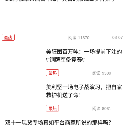
08-07
最热
阅读
11370
美狂囤百万吨：一场提前下注的
\"铜牌军备竞赛\"
最热
阅读
9389
美利坚一场电子战演习，把自家
救护机送了命！
最热
阅读
8061
双十一现货专场真如平台商家所说的那样吗？