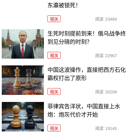
东瀛被锁死！
相关
阅读
23484
生死时刻提前到来！俄乌战争终
到见分晓的时刻？
相关
阅读
22967
中国这波操作，直接把西方石化
霸权打出了原形
相关
阅读
20208
菲律宾告洋状，中国直接上水
炮：炮灰代价才开始
相关
阅读
19145