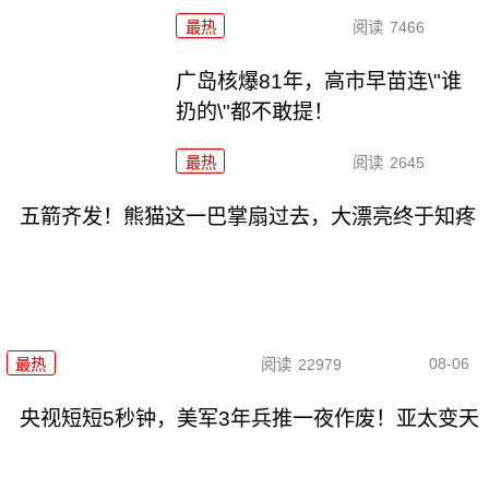
最热
阅读
7466
广岛核爆81年，高市早苗连\"谁
扔的\"都不敢提！
最热
阅读
2645
五箭齐发！熊猫这一巴掌扇过去，大漂亮终于知疼
08-06
最热
阅读
22979
央视短短5秒钟，美军3年兵推一夜作废！亚太变天