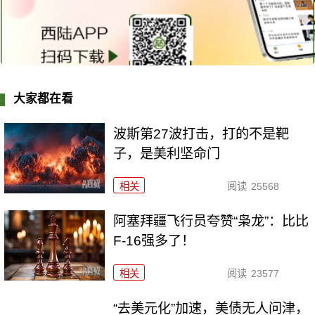
大家都在看
波斯第27波打击，打的不是靶
子，是美利坚命门
相关
阅读
25568
阿塞拜疆飞行员夸赞“枭龙”：比比
F-16强多了！
相关
阅读
23577
“去美元化”加速，美债无人问津，