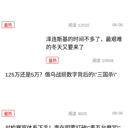
08-06
最热
阅读
12010
泽连斯基的时间不多了，最艰难
的冬天又要来了
最热
阅读
10558
125万还是5万？俄乌战损数字背后的\"三国杀\"
08-06
最热
阅读
8025
对检察官体系下手！李在明要打破\"青瓦台魔咒\"