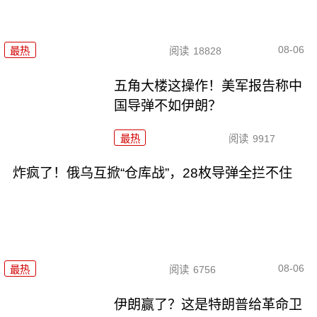
08-06
最热
阅读
18828
五角大楼这操作！美军报告称中
国导弹不如伊朗？
最热
阅读
9917
炸疯了！俄乌互掀“仓库战”，28枚导弹全拦不住
08-06
最热
阅读
6756
伊朗赢了？这是特朗普给革命卫