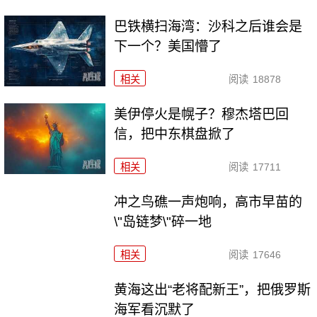
巴铁横扫海湾：沙科之后谁会是
下一个？美国懵了
相关
阅读
18878
美伊停火是幌子？穆杰塔巴回
信，把中东棋盘掀了
相关
阅读
17711
冲之鸟礁一声炮响，高市早苗的
\"岛链梦\"碎一地
相关
阅读
17646
黄海这出“老将配新王”，把俄罗斯
海军看沉默了