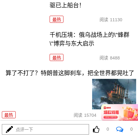
驱已上船台！
最热
阅读
11130
千机压境：俄乌战场上的\"蜂群
\"博弈与东大启示
最热
阅读
8488
算了不打了？特朗普这脚刹车，把全世界都晃吐了
08-03
最热
阅读
15704
0
0
一张图让印度陷入死寂，五枚金
点评一下