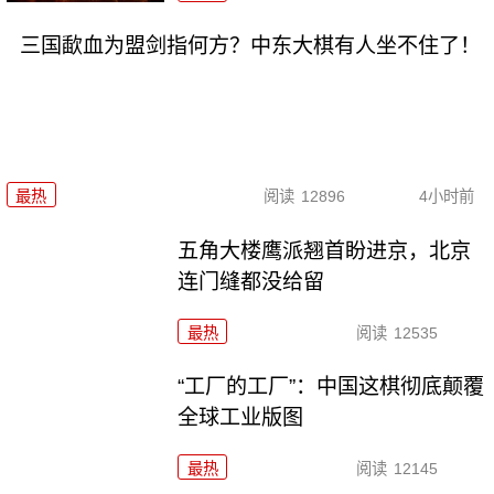
三国歃血为盟剑指何方？中东大棋有人坐不住了！
最热
阅读
12896
4小时前
五角大楼鹰派翘首盼进京，北京
连门缝都没给留
最热
阅读
12535
“工厂的工厂”：中国这棋彻底颠覆
全球工业版图
最热
阅读
12145