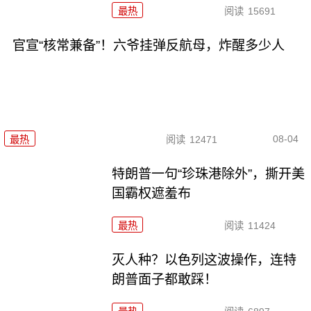
最热
阅读
15691
官宣“核常兼备”！六爷挂弹反航母，炸醒多少人
08-04
最热
阅读
12471
特朗普一句“珍珠港除外”，撕开美
国霸权遮羞布
最热
阅读
11424
灭人种？以色列这波操作，连特
朗普面子都敢踩！