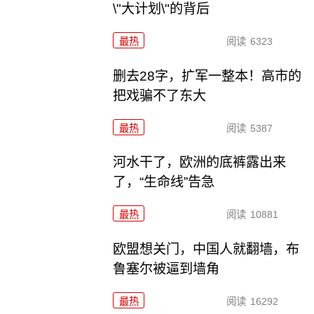
\"大计划\"的背后
最热
阅读
6323
删去28字，扩军一整本！高市的
把戏骗不了东大
最热
阅读
5387
河水干了，欧洲的底裤露出来
了，“生命线”告急
最热
阅读
10881
欧盟想关门，中国人就翻墙，布
鲁塞尔被逼到墙角
最热
阅读
16292