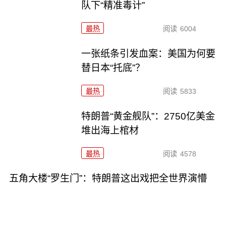
队下“精准毒计”
最热
阅读
6004
一张纸条引发血案：美国为何要
替日本“托底”？
最热
阅读
5833
特朗普“黄金舰队”：2750亿美金
堆出海上棺材
最热
阅读
4578
五角大楼“罗生门”：特朗普这出戏把全世界演懵