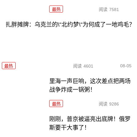
最热
阅读
7581
扎胖摊牌：乌克兰的\"北约梦\"为何成了一地鸡毛？
08-05
最热
阅读
4601
里海一声巨响，这次差点把两场
战争炸成一锅粥！
最热
阅读
9286
刚刚，普京被逼亮出底牌！俄罗
斯要干大事了！