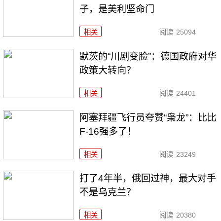
子，是美利坚命门
相关
阅读
25094
默茨的“川剧变脸”：德国政府对华
政策大转向？
相关
阅读
24401
阿塞拜疆飞行员夸赞“枭龙”：比比
F-16强多了！
相关
阅读
23249
打了4年半，俄回过神，最大对手
不是乌克兰？
相关
阅读
20380