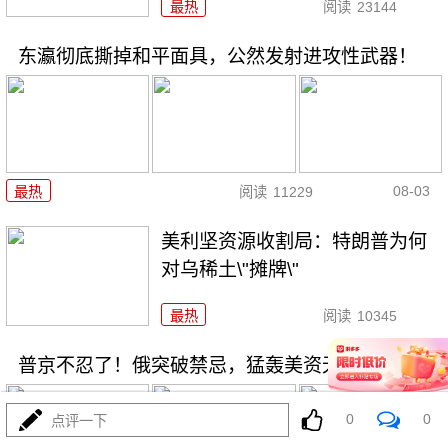
最热
阅读
23144
东瀛彻底撕掉和平面具，公然发射进攻性武器！
08-03
最热
阅读
11229
美利坚资源收割局：特朗普为何
对乌稀土\"摊牌\"
最热
阅读
10345
普京不忍了！俄突破禁忌，猛轰美资无人机工厂
0
0
点评一下