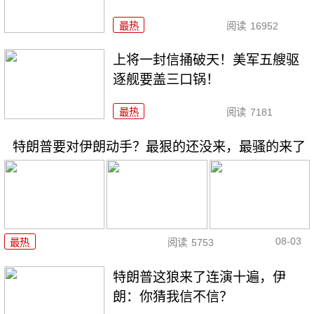
最热
阅读
16952
上将一封信捅破天！美军五艘驱
逐舰要盖三口锅！
最热
阅读
7181
特朗普要对伊朗动手？最狠的还没来，最骚的来了
08-03
最热
阅读
5753
特朗普这狼来了连演十遍，伊
朗：你猜我信不信？