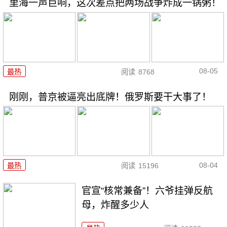
里海一声巨响，这次差点把两场战争炸成一锅粥！
08-05
最热
阅读
8768
刚刚，普京被逼亮出底牌！俄罗斯要干大事了！
08-04
最热
阅读
15196
官宣“核常兼备”！六爷挂弹反航
母，炸醒多少人