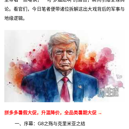
论。看官们，今日笔者便带诸位拆解这出大戏背后的军事与
地缘逻辑。
拼多多暑假大促，升温降价，全品类暑期大促 →
一、序幕：G8之殇与克里米亚之结