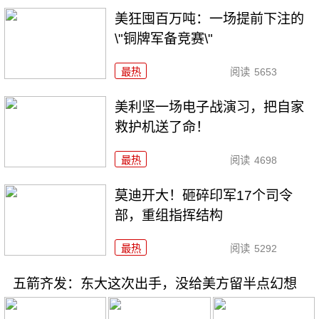
美狂囤百万吨：一场提前下注的
\"铜牌军备竞赛\"
最热
阅读
5653
美利坚一场电子战演习，把自家
救护机送了命！
最热
阅读
4698
莫迪开大！砸碎印军17个司令
部，重组指挥结构
最热
阅读
5292
五箭齐发：东大这次出手，没给美方留半点幻想