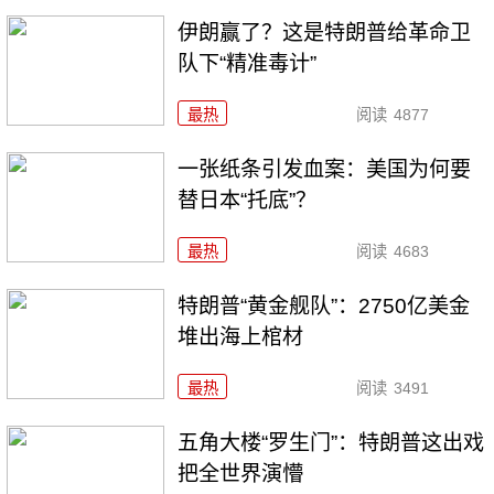
伊朗赢了？这是特朗普给革命卫
队下“精准毒计”
最热
阅读
4877
一张纸条引发血案：美国为何要
替日本“托底”？
最热
阅读
4683
特朗普“黄金舰队”：2750亿美金
堆出海上棺材
最热
阅读
3491
五角大楼“罗生门”：特朗普这出戏
把全世界演懵