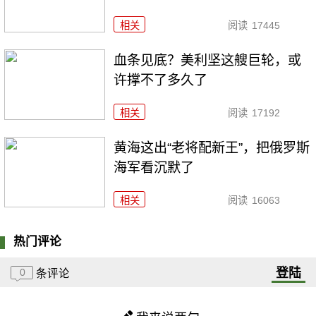
相关
阅读
17445
血条见底？美利坚这艘巨轮，或
许撑不了多久了
相关
阅读
17192
黄海这出“老将配新王”，把俄罗斯
海军看沉默了
相关
阅读
16063
热门评论
登陆
0
条评论