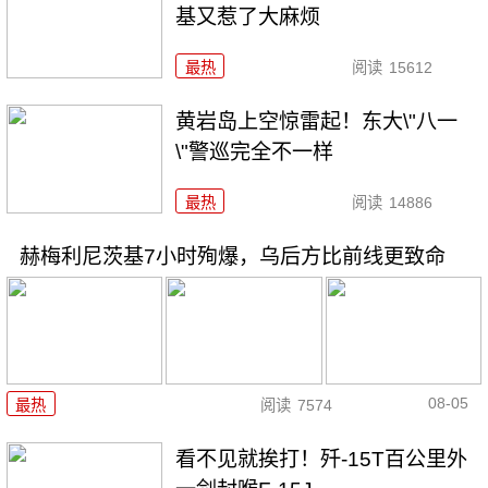
基又惹了大麻烦
最热
阅读
15612
黄岩岛上空惊雷起！东大\"八一
\"警巡完全不一样
最热
阅读
14886
赫梅利尼茨基7小时殉爆，乌后方比前线更致命
08-05
最热
阅读
7574
看不见就挨打！歼-15T百公里外