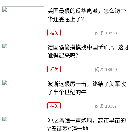
美国最狠的反华鹰派，怎么访个
华还委屈上了？
相关
阅读
18838
德国偷偷摸摸找中国“命门”，这牙
呲得起来吗？
相关
阅读
18829
波斯这狠厉一击，终结了美军吹
了半个世纪的牛
相关
阅读
18067
冲之鸟礁一声炮响，高市早苗的
\"岛链梦\"碎一地