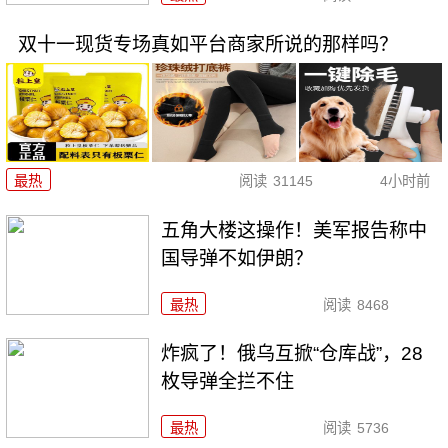
双十一现货专场真如平台商家所说的那样吗？
最热
阅读
31145
4小时前
五角大楼这操作！美军报告称中
国导弹不如伊朗？
最热
阅读
8468
炸疯了！俄乌互掀“仓库战”，28
枚导弹全拦不住
最热
阅读
5736