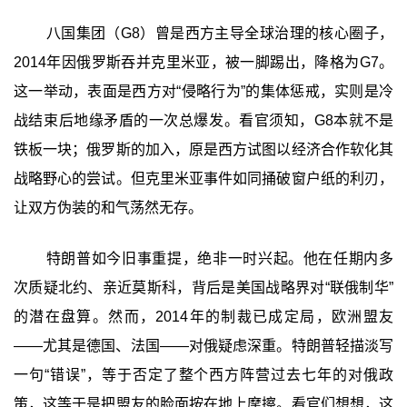
八国集团（G8）曾是西方主导全球治理的核心圈子，
2014年因俄罗斯吞并克里米亚，被一脚踢出，降格为G7。
这一举动，表面是西方对“侵略行为”的集体惩戒，实则是冷
战结束后地缘矛盾的一次总爆发。看官须知，G8本就不是
铁板一块；俄罗​​斯的加入，原是西方试图以经济合作软化其
战略野心的尝试。但克里米亚事件如同捅破窗户纸的利刃，
让双方伪装的和气荡然无存。
特朗普如今旧事重提，绝非一时兴起。他在任期内多
次质疑北约、亲近莫斯科，背后是美国战略界对“联俄制华”
的潜在盘算。然而，2014年的制裁已成定局，欧洲盟友
——尤其是德国、法国——对俄疑虑深重。特朗普轻描淡写
一句“错误”，等于否定了整个西方阵营过去七年的对俄政
策，这等于是把盟友的脸面按在地上摩擦。看官们想想，这