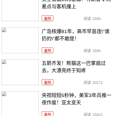
差点与客机撞上
最热
阅读
2460
广岛核爆81年，高市早苗连\"谁
扔的\"都不敢提！
最热
阅读
1680
五箭齐发！熊猫这一巴掌扇过
去，大漂亮终于知疼
最热
阅读
20271
央视短短5秒钟，美军3年兵推一
夜作废！亚太变天
最热
阅读
15821