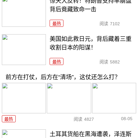
惊天大反转！特朗普支持率崩盘
背后竟藏致命一击
最热
阅读
7102
美国如此救日元，背后藏着三重
收割日本的阳谋！
最热
阅读
5882
前方在打仗，后方在“清场”，这仗还怎么打？
08-05
最热
阅读
4827
土耳其货船在黑海遭袭，泽连斯