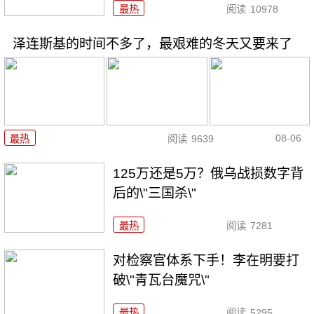
最热
阅读
10978
泽连斯基的时间不多了，最艰难的冬天又要来了
08-06
最热
阅读
9639
125万还是5万？俄乌战损数字背
后的\"三国杀\"
最热
阅读
7281
对检察官体系下手！李在明要打
破\"青瓦台魔咒\"
最热
阅读
5295