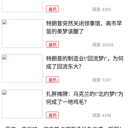
最热
阅读
4203
特朗普突然关闭领事馆，高市早
苗的美梦该醒了
最热
阅读
10258
特朗普的制造业\"回流梦\"，为何
成了回流东大？
最热
阅读
7107
扎胖摊牌：乌克兰的\"北约梦\"为
何成了一地鸡毛？
最热
阅读
4108