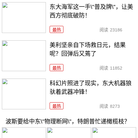
东大海军这一手\"普及牌\"，让美
西方彻底破防！
最热
阅读
23186
美利坚亲自下场救日元，结果
呢？回弹后又蔫了
最热
阅读
11852
科幻片照进了现实，东大机器狼
驮着武器冲锋！
最热
阅读
8273
波斯要给中东\"物理断网\"，特朗普忙递橄榄枝？