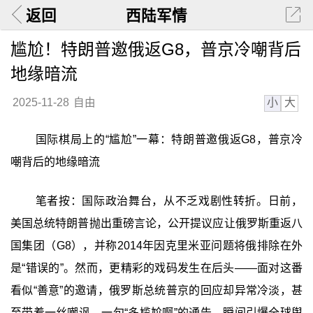
返回
西陆军情
尴尬！特朗普邀俄返G8，普京冷嘲背后
地缘暗流
小
大
2025-11-28
自由
国际棋局上的“尴尬”一幕：特朗普邀俄返G8，普京冷
嘲背后的地缘暗流
笔者按：国际政治舞台，从不乏戏剧性转折。日前，
美国总统特朗普抛出重磅言论，公开提议应让俄罗斯重返八
国集团（G8），并称2014年因克里米亚问题将俄排除在外
是“错误的”。然而，更精彩的戏码发生在后头——面对这番
看似“善意”的邀请，俄罗斯总统普京的回应却异常冷淡，甚
至带着一丝嘲讽，一句“多尴尬啊”的通告，瞬间引爆全球舆