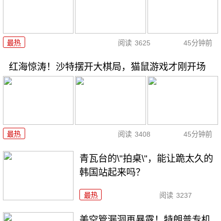
最热
阅读
3625
45分钟前
红海惊涛！沙特摆开大棋局，猫鼠游戏才刚开场
最热
阅读
3408
45分钟前
青瓦台的\"拍桌\"，能让跪太久的
韩国站起来吗？
最热
阅读
3237
美空管漏洞再暴露！特朗普专机