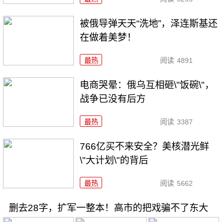
被俄导弹天天“洗地”，泽连斯基还
在做着美梦！
最热
阅读
4891
电商哭晕：俄乌互相砸\"饭碗\"，
战争已没有后方
最热
阅读
3387
766亿买不来安全？美核潜光鲜
\"大计划\"的背后
最热
阅读
5662
删去28字，扩军一整本！高市的把戏骗不了东大