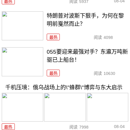
08-04
最热
阅读
5937
特朗普对波斯下狠手，为何在黎
明前戛然而止？
最热
阅读
4098
055要迎来最强对手？东瀛万吨新
驱已上船台！
最热
阅读
10630
千机压境：俄乌战场上的\"蜂群\"博弈与东大启示
08-04
最热
阅读
7998