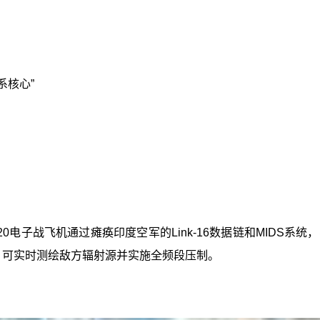
系核心”
-20电子战飞机通过瘫痪印度空军的Link-16数据链和MID
统，可实时测绘敌方辐射源并实施全频段压制。