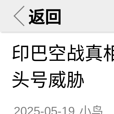
返回
印巴空战真
头号威胁
2025-05-19
小鸟