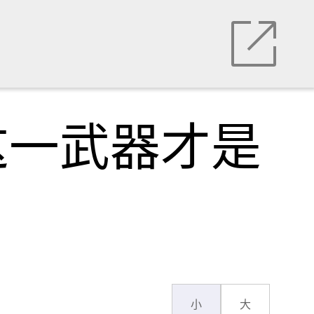
这一武器才是
小
大