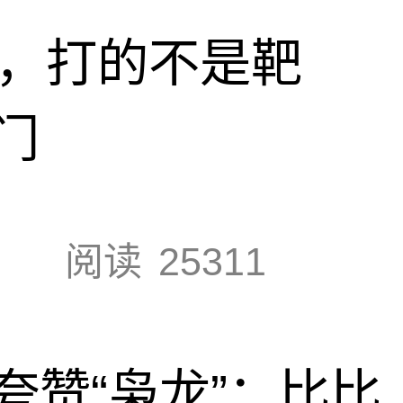
击，打的不是靶
门
阅读
25311
夸赞“枭龙”：比比