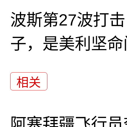
波斯第27波打
子，是美利坚命
相关
阿塞拜疆飞行员