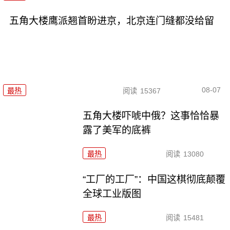
五角大楼鹰派翘首盼进京，北京连门缝都没给留
08-07
最热
阅读
15367
五角大楼吓唬中俄？这事恰恰暴
露了美军的底裤
最热
阅读
13080
“工厂的工厂”：中国这棋彻底颠覆
全球工业版图
最热
阅读
15481