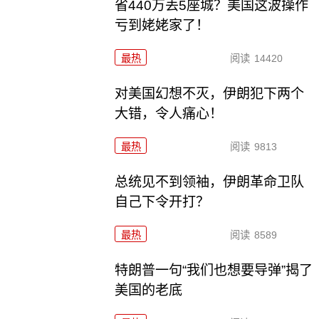
省440万丢5座城？美国这波操作
亏到姥姥家了！
最热
阅读
14420
对美国幻想不灭，伊朗犯下两个
大错，令人痛心！
最热
阅读
9813
总统见不到领袖，伊朗革命卫队
自己下令开打？
最热
阅读
8589
特朗普一句“我们也想要导弹”揭了
美国的老底