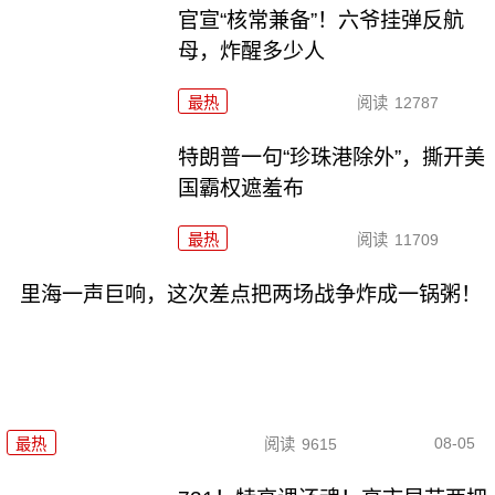
官宣“核常兼备”！六爷挂弹反航
母，炸醒多少人
最热
阅读
12787
特朗普一句“珍珠港除外”，撕开美
国霸权遮羞布
最热
阅读
11709
里海一声巨响，这次差点把两场战争炸成一锅粥！
08-05
最热
阅读
9615