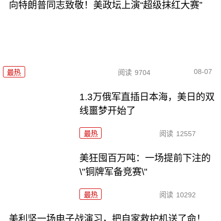
向特朗普同志致敬！美政坛上演“超级抹红大赛”
08-07
最热
阅读
9704
1.3万俄军直插日本海，美日的双
线噩梦开始了
最热
阅读
12557
美狂囤百万吨：一场提前下注的
\"铜牌军备竞赛\"
最热
阅读
10292
美利坚一场电子战演习，把自家救护机送了命！