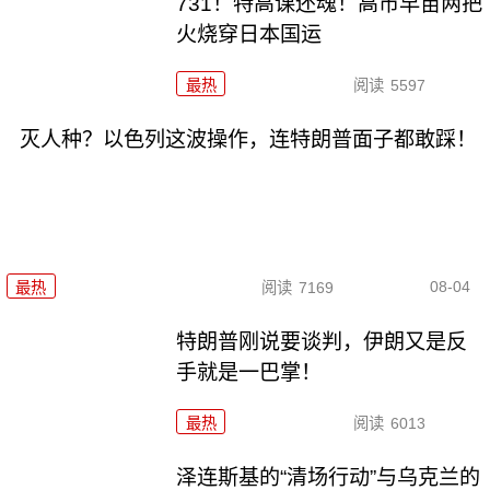
731！特高课还魂！高市早苗两把
火烧穿日本国运
最热
阅读
5597
灭人种？以色列这波操作，连特朗普面子都敢踩！
08-04
最热
阅读
7169
特朗普刚说要谈判，伊朗又是反
手就是一巴掌！
最热
阅读
6013
泽连斯基的“清场行动”与乌克兰的