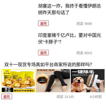
胡塞这一炸，我终于看懂伊朗总
统昨天那句话了
最热
阅读
9686
印度豪赌千亿卢比，要对中国光
伏“卡脖子”？
最热
阅读
8563
双十一现货专场真如平台商家所说的那样吗？
最热
阅读
31145
4小时前