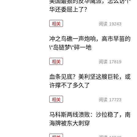
美国最狠的反华鹰派，怎么访个
华还委屈上了？
相关
阅读
19243
冲之鸟礁一声炮响，高市早苗的
\"岛链梦\"碎一地
相关
阅读
17819
血条见底？美利坚这艘巨轮，或
许撑不了多久了
相关
阅读
17723
马科斯两线溃败：沙拉稳了，南
海牌被东大刺穿