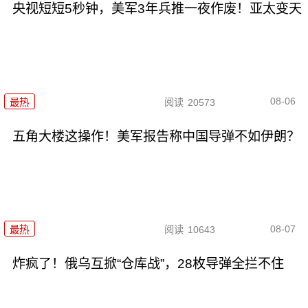
央视短短5秒钟，美军3年兵推一夜作废！亚太变天
08-06
最热
阅读
20573
五角大楼这操作！美军报告称中国导弹不如伊朗？
08-07
最热
阅读
10643
炸疯了！俄乌互掀“仓库战”，28枚导弹全拦不住