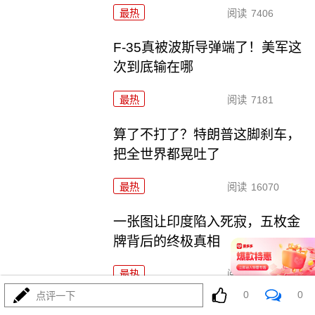
最热
阅读
7406
F-35真被波斯导弹端了！美军这
次到底输在哪
最热
阅读
7181
算了不打了？特朗普这脚刹车，
把全世界都晃吐了
最热
阅读
16070
一张图让印度陷入死寂，五枚金
牌背后的终极真相
最热
阅读
11137
0
0
点评一下
上将一封信捅破天！美军五艘驱