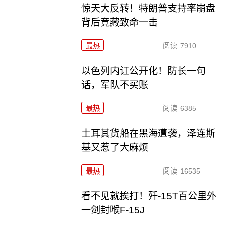
惊天大反转！特朗普支持率崩盘
背后竟藏致命一击
最热
阅读
7910
以色列内讧公开化！防长一句
话，军队不买账
最热
阅读
6385
土耳其货船在黑海遭袭，泽连斯
基又惹了大麻烦
最热
阅读
16535
看不见就挨打！歼-15T百公里外
一剑封喉F-15J