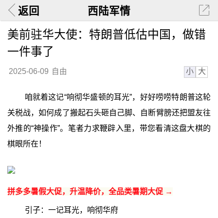
返回
西陆军情
美前驻华大使：特朗普低估中国，做错
一件事了
小
大
2025-06-09
自由
咱就着这记“响彻华盛顿的耳光”，好好唠唠特朗普这轮
关税战，如何成了搬起石头砸自己脚、自断臂膀还把盟友往
外推的“神操作”。笔者力求鞭辟入里，带您看清这盘大棋的
棋眼所在！
拼多多暑假大促，升温降价，全品类暑期大促 →
引子：一记耳光，响彻华府