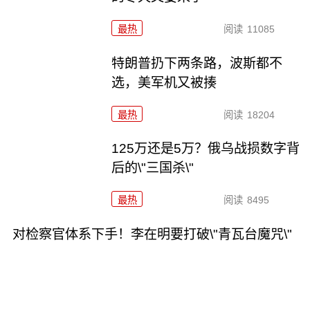
最热
阅读
11085
特朗普扔下两条路，波斯都不
选，美军机又被揍
最热
阅读
18204
125万还是5万？俄乌战损数字背
后的\"三国杀\"
最热
阅读
8495
对检察官体系下手！李在明要打破\"青瓦台魔咒\"