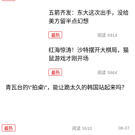
五箭齐发：东大这次出手，没给
美方留半点幻想
最热
阅读
6914
红海惊涛！沙特摆开大棋局，猫
鼠游戏才刚开场
最热
阅读
5864
青瓦台的\"拍桌\"，能让跪太久的韩国站起来吗？
08-07
最热
阅读
5510