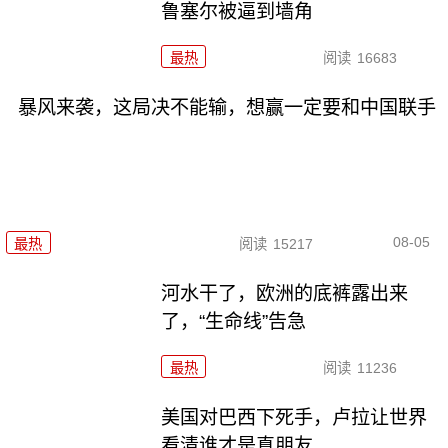
鲁塞尔被逼到墙角
最热
阅读
16683
暴风来袭，这局决不能输，想赢一定要和中国联手
08-05
最热
阅读
15217
河水干了，欧洲的底裤露出来
了，“生命线”告急
最热
阅读
11236
美国对巴西下死手，卢拉让世界
看清谁才是真朋友