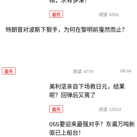
棋，水有多深？
最热
阅读
6556
特朗普对波斯下狠手，为何在黎明前戛然而止？
08-04
最热
阅读
4779
美利坚亲自下场救日元，结果
呢？回弹后又蔫了
最热
阅读
12522
055要迎来最强对手？东瀛万吨新
驱已上船台！