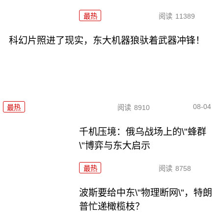
最热
阅读
11389
科幻片照进了现实，东大机器狼驮着武器冲锋！
08-04
最热
阅读
8910
千机压境：俄乌战场上的\"蜂群
\"博弈与东大启示
最热
阅读
8758
波斯要给中东\"物理断网\"，特朗
普忙递橄榄枝？