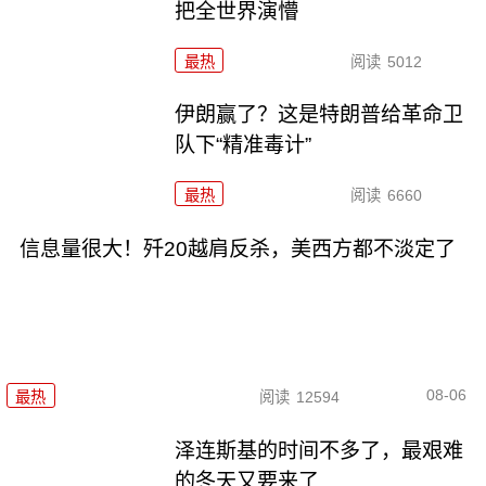
把全世界演懵
最热
阅读
5012
伊朗赢了？这是特朗普给革命卫
队下“精准毒计”
最热
阅读
6660
信息量很大！歼20越肩反杀，美西方都不淡定了
08-06
最热
阅读
12594
泽连斯基的时间不多了，最艰难
的冬天又要来了