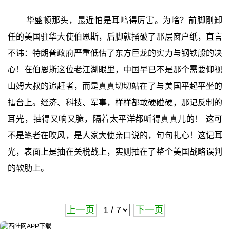
华盛顿那头，最近怕是耳鸣得厉害。为啥？前脚刚卸
任的美国驻华大使伯恩斯，后脚就捅破了那层窗户纸，直言
不讳：特朗普政府严重低估了东方巨龙的实力与钢铁般的决
心！在伯恩斯这位老江湖眼里，中国早已不是那个需要仰视
山姆大叔的追赶者，而是真真切切站在了与美国平起平坐的
擂台上。经济、科技、军事，样样都敢硬碰硬，那记反制的
耳光，抽得又响又脆，隔着太平洋都听得真真儿的！ 这可
不是笔者在吹风，是人家大使亲口说的，句句扎心！这记耳
光，表面上是抽在关税战上，实则抽在了整个美国战略误判
的软肋上。
上一页
下一页