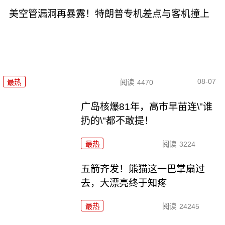
美空管漏洞再暴露！特朗普专机差点与客机撞上
08-07
最热
阅读
4470
广岛核爆81年，高市早苗连\"谁
扔的\"都不敢提！
最热
阅读
3224
五箭齐发！熊猫这一巴掌扇过
去，大漂亮终于知疼
最热
阅读
24245