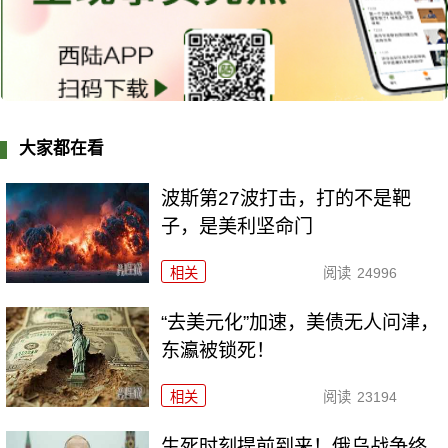
大家都在看
波斯第27波打击，打的不是靶
子，是美利坚命门
相关
阅读
24996
“去美元化”加速，美债无人问津，
东瀛被锁死！
相关
阅读
23194
生死时刻提前到来！俄乌战争终