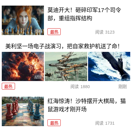
莫迪开大！砸碎印军17个司令
部，重组指挥结构
最热
阅读
3123
美利坚一场电子战演习，把自家救护机送了命！
最热
阅读
1880
刚刚
红海惊涛！沙特摆开大棋局，猫
鼠游戏才刚开场
最热
阅读
1731