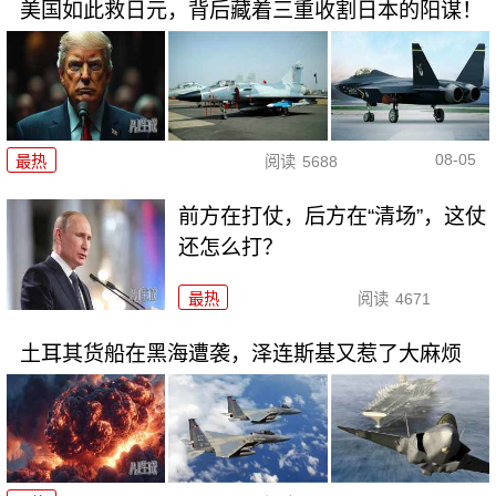
美国如此救日元，背后藏着三重收割日本的阳谋！
08-05
最热
阅读
5688
前方在打仗，后方在“清场”，这仗
还怎么打？
最热
阅读
4671
土耳其货船在黑海遭袭，泽连斯基又惹了大麻烦