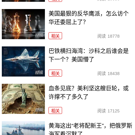
美国最狠的反华鹰派，怎么访个
华还委屈上了？
相关
阅读
18778
巴铁横扫海湾：沙科之后谁会是
下一个？美国懵了
相关
阅读
18438
血条见底？美利坚这艘巨轮，或
许撑不了多久了
相关
阅读
17125
黄海这出“老将配新王”，把俄罗斯
海军看沉默了