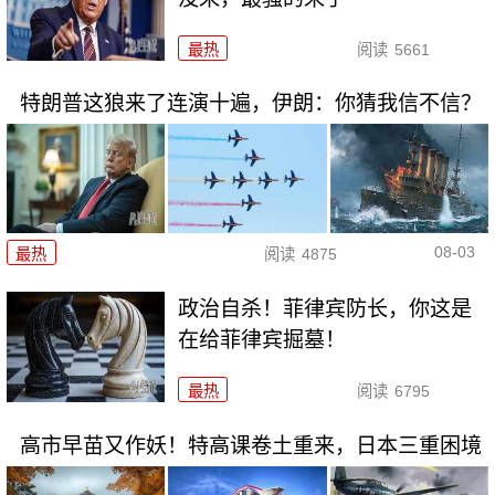
最热
阅读
5661
特朗普这狼来了连演十遍，伊朗：你猜我信不信？
08-03
最热
阅读
4875
政治自杀！菲律宾防长，你这是
在给菲律宾掘墓！
最热
阅读
6795
高市早苗又作妖！特高课卷土重来，日本三重困境