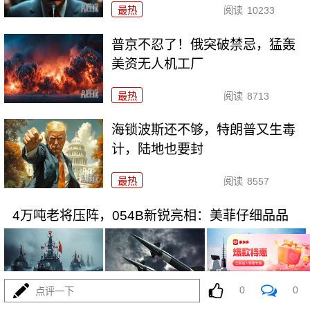
最热
阅读
10233
普京不忍了！俄突破禁忌，猛轰
美资无人机工厂
最热
阅读
8713
海锁波斯还不够，特朗普又生毒
计，陆地也要封
最热
阅读
8557
4万吨老将压阵，054B新锐亮相：美菲仔细品品
0
0
点评一下
08-03
最热
阅读
8311