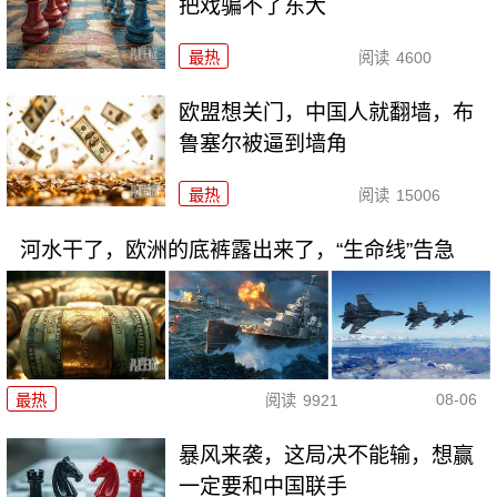
把戏骗不了东大
最热
阅读
4600
欧盟想关门，中国人就翻墙，布
鲁塞尔被逼到墙角
最热
阅读
15006
河水干了，欧洲的底裤露出来了，“生命线”告急
08-06
最热
阅读
9921
暴风来袭，这局决不能输，想赢
一定要和中国联手