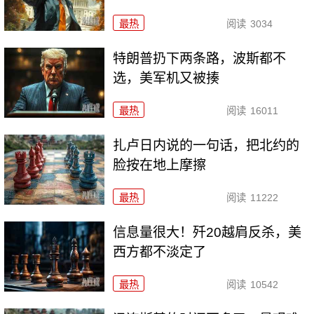
最热
阅读
3034
特朗普扔下两条路，波斯都不
选，美军机又被揍
最热
阅读
16011
扎卢日内说的一句话，把北约的
脸按在地上摩擦
最热
阅读
11222
信息量很大！歼20越肩反杀，美
西方都不淡定了
最热
阅读
10542