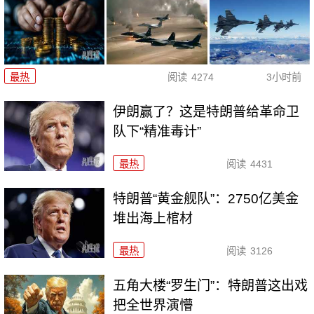
最热
阅读
4274
3小时前
伊朗赢了？这是特朗普给革命卫
队下“精准毒计”
最热
阅读
4431
特朗普“黄金舰队”：2750亿美金
堆出海上棺材
最热
阅读
3126
五角大楼“罗生门”：特朗普这出戏
把全世界演懵