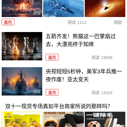
最热
阅读
1112
刚刚
五箭齐发！熊猫这一巴掌扇过
去，大漂亮终于知疼
最热
阅读
19056
央视短短5秒钟，美军3年兵推一
夜作废！亚太变天
最热
阅读
14162
双十一现货专场真如平台商家所说的那样吗？