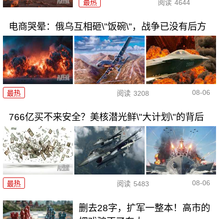
最热
阅读
4644
电商哭晕：俄乌互相砸\"饭碗\"，战争已没有后方
08-06
最热
阅读
3208
766亿买不来安全？美核潜光鲜\"大计划\"的背后
08-06
最热
阅读
5483
删去28字，扩军一整本！高市的