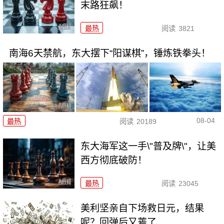
末路狂飙！
最热
阅读
3821
南海6天禁航，东大摆下“阳谋棋”，锤炼铁拳头！
08-04
最热
阅读
20189
东大海军这一手\"普及牌\"，让美
西方彻底破防！
最热
阅读
23045
美利坚亲自下场救日元，结果
呢？回弹后又蔫了