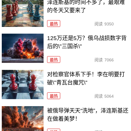
泽连斯基的时间不多了，最艰难
的冬天又要来了
最热
阅读
9350
125万还是5万？俄乌战损数字背
后的\"三国杀\"
最热
阅读
7066
对检察官体系下手！李在明要打
破\"青瓦台魔咒\"
最热
阅读
5064
被俄导弹天天“洗地”，泽连斯基还
在做着美梦！