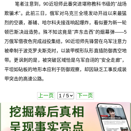
笔者注意到，90近坦师此番突进堪称教科书级的"战场
欺骗术"。此前三日，俄军对乌克兰全境发动开战以来最猛
烈的空袭，基辅、哈尔科夫接连响起爆炸，看似要为新一轮
顿巴斯决战造势。殊不知这竟是"声东击西"的烟幕弹——5
万俄军借夜色完成战役集结，90近坦师先锋营在乌军注意力
被牵制于波克罗夫斯克时，以装甲楔形队形直插防御真空地
带。更讽刺的是，被突破区域恰是乌军自诩的"安全走廊"，
平坦如砧板的地形本应利于防御观察，却因缺乏工事反成装
甲突击的高速公路。
上一页
下一页