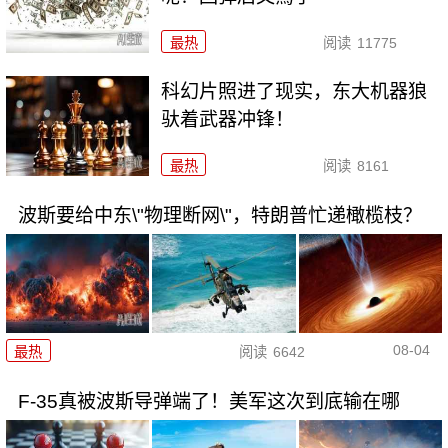
最热
阅读
11775
科幻片照进了现实，东大机器狼
驮着武器冲锋！
最热
阅读
8161
波斯要给中东\"物理断网\"，特朗普忙递橄榄枝？
08-04
最热
阅读
6642
F-35真被波斯导弹端了！美军这次到底输在哪