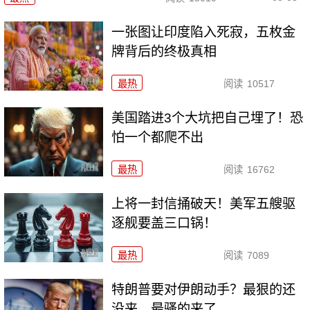
一张图让印度陷入死寂，五枚金
牌背后的终极真相
最热
阅读
10517
美国踏进3个大坑把自己埋了！恐
怕一个都爬不出
最热
阅读
16762
上将一封信捅破天！美军五艘驱
逐舰要盖三口锅！
最热
阅读
7089
特朗普要对伊朗动手？最狠的还
没来，最骚的来了