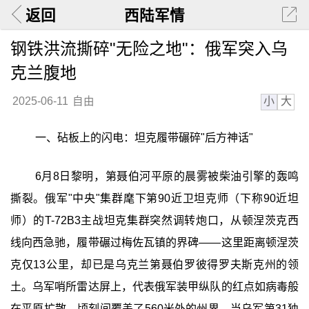
返回
西陆军情
钢铁洪流撕碎"无险之地"：俄军突入乌
克兰腹地
小
大
2025-06-11
自由
一、砧板上的闪电：坦克履带碾碎"后方神话"
6月8日黎明，第聂伯河平原的晨雾被柴油引擎的轰鸣
撕裂。俄军"中央"集群麾下第90近卫坦克师（下称90近坦
师）的T-72B3主战坦克集群突然调转炮口，从顿涅茨克西
线向西急驰，履带碾过梅佐瓦镇的界碑——这里距离顿涅茨
克仅13公里，却已是乌克兰第聂伯罗彼得罗夫斯克州的领
土。乌军哨所雷达屏上，代表俄军装甲纵队的红点如病毒般
在平原扩散，顷刻间覆盖了560米外的州界。当乌军第31独