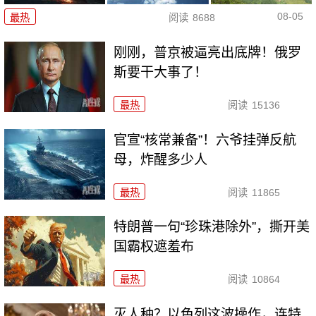
08-05
最热
阅读
8688
刚刚，普京被逼亮出底牌！俄罗
斯要干大事了！
最热
阅读
15136
官宣“核常兼备”！六爷挂弹反航
母，炸醒多少人
最热
阅读
11865
特朗普一句“珍珠港除外”，撕开美
国霸权遮羞布
最热
阅读
10864
灭人种？以色列这波操作，连特