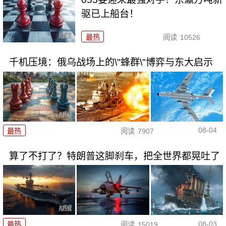
驱已上船台！
最热
阅读
10526
千机压境：俄乌战场上的\"蜂群\"博弈与东大启示
08-04
最热
阅读
7907
算了不打了？特朗普这脚刹车，把全世界都晃吐了
08-03
最热
阅读
15019