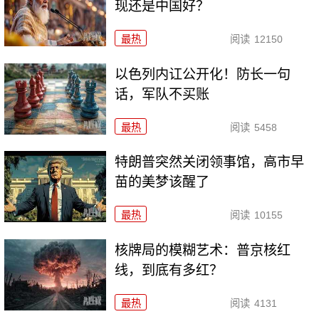
现还是中国好？
最热
阅读
12150
以色列内讧公开化！防长一句
话，军队不买账
最热
阅读
5458
特朗普突然关闭领事馆，高市早
苗的美梦该醒了
最热
阅读
10155
核牌局的模糊艺术：普京核红
线，到底有多红？
最热
阅读
4131