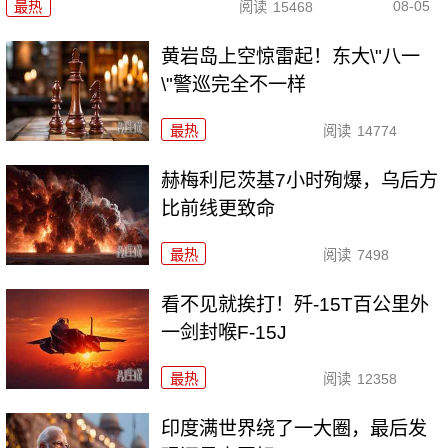
08-05
最热
阅读
15468
黄岩岛上空惊雷起！东大\"八一
\"警巡完全不一样
最热
阅读
14774
赫梅利尼茨基7小时殉爆，乌后方
比前线更致命
最热
阅读
7498
看不见就挨打！歼-15T百公里外
一剑封喉F-15J
最热
阅读
12358
印度满世界绕了一大圈，最后发