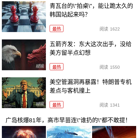
青瓦台的\"拍桌\"，能让跪太久的
韩国站起来吗？
最热
阅读
1622
五箭齐发：东大这次出手，没给
美方留半点幻想
最热
阅读
1550
美空管漏洞再暴露！特朗普专机
差点与客机撞上
最热
阅读
1341
广岛核爆81年，高市早苗连\"谁扔的\"都不敢提！