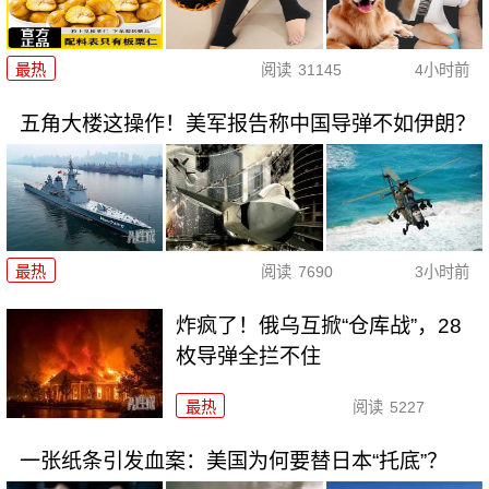
最热
阅读
31145
4小时前
五角大楼这操作！美军报告称中国导弹不如伊朗？
最热
阅读
7690
3小时前
炸疯了！俄乌互掀“仓库战”，28
枚导弹全拦不住
最热
阅读
5227
一张纸条引发血案：美国为何要替日本“托底”？