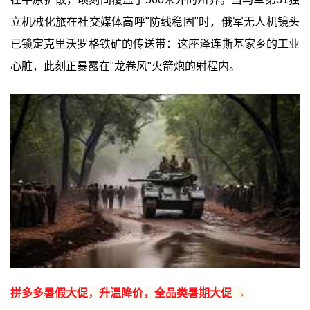
立机械化旅在社交媒体高呼"防线稳固"时，俄军无人机镜头
已锁定克里沃罗格铁矿的传送带：这座泽连斯基家乡的工业
心脏，此刻正暴露在"龙卷风"火箭炮的射程内。
拼多多暑假大促，升温降价，全品类暑期大促 →