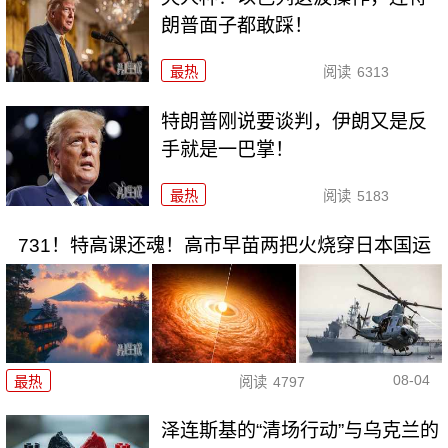
朗普面子都敢踩！
最热
阅读
6313
特朗普刚说要谈判，伊朗又是反
手就是一巴掌！
最热
阅读
5183
731！特高课还魂！高市早苗两把火烧穿日本国运
08-04
最热
阅读
4797
泽连斯基的“清场行动”与乌克兰的