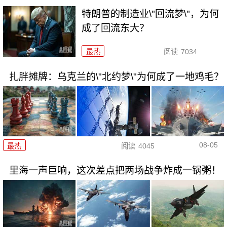
特朗普的制造业\"回流梦\"，为何
成了回流东大？
最热
阅读
7034
扎胖摊牌：乌克兰的\"北约梦\"为何成了一地鸡毛？
08-05
最热
阅读
4045
里海一声巨响，这次差点把两场战争炸成一锅粥！