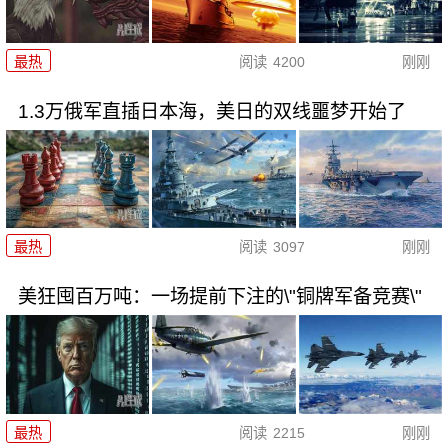
最热
阅读
4200
刚刚
1.3万俄军直插日本海，美日的双线噩梦开始了
最热
阅读
3097
刚刚
美狂囤百万吨：一场提前下注的\"铜牌军备竞赛\"
最热
阅读
2215
刚刚