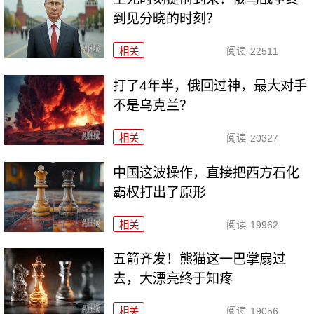
到见分晓的时刻？
相关
阅读
22511
打了4年半，俄回过神，最大对手
不是乌克兰？
相关
阅读
20327
中国这波操作，直接把西方石化
霸权打出了原形
相关
阅读
19962
五箭齐发！熊猫这一巴掌扇过
去，大漂亮终于知疼
相关
阅读
19056