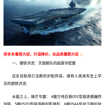
拼多多暑假大促，升温降价，全品类暑期大促 →
一、钢铁洪流：灭国舰队的超豪华配置
这支双航母打击群的护航阵容，堪称人类海军史上罕
见的钢铁洪流：
水面之上，锋芒毕露： 4艘万吨巨兽055型驱逐舰巍然
列阵，5艘052D型驱逐舰如影随形，6艘054A型护卫舰织就