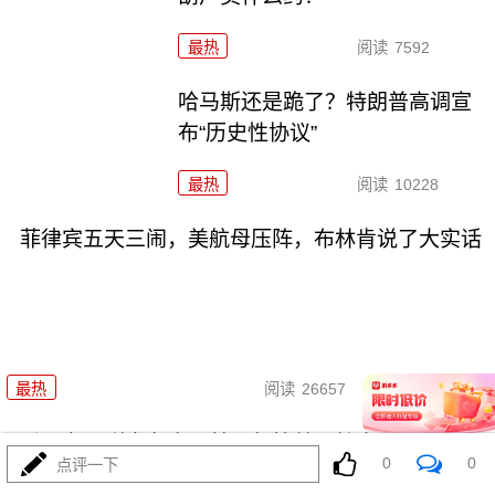
最热
阅读
7592
哈马斯还是跪了？特朗普高调宣
布“历史性协议”
最热
阅读
10228
菲律宾五天三闹，美航母压阵，布林肯说了大实话
07-31
最热
阅读
26657
爱国者只剩半条命，美军却拉着沙特去伊拉克踩雷
0
0
点评一下