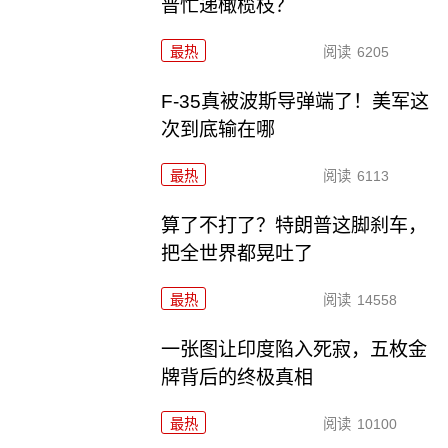
普忙递橄榄枝？
最热
阅读
6205
F-35真被波斯导弹端了！美军这
次到底输在哪
最热
阅读
6113
算了不打了？特朗普这脚刹车，
把全世界都晃吐了
最热
阅读
14558
一张图让印度陷入死寂，五枚金
牌背后的终极真相
最热
阅读
10100