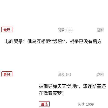
最热
阅读
1333
刚刚
电商哭晕：俄乌互相砸\"饭碗\"，战争已没有后方
最热
阅读
646
刚刚
被俄导弹天天“洗地”，泽连斯基还
在做着美梦！
最热
阅读
1009