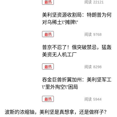
最热
阅读
22121
美利坚资源收割局：特朗普为何
对乌稀土\"摊牌\"
最热
阅读
9768
普京不忍了！俄突破禁忌，猛轰
美资无人机工厂
最热
阅读
8298
吞金巨兽折翼加州：美利坚军工
\"里外掏空\"困局
最热
阅读
5944
波斯的浓缩铀，美利坚是真想拿，还是做样子？