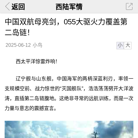
返回
西陆军情
中国双航母亮剑，055大驱火力覆盖第
二岛链！
小
大
2025-06-12
小鸟
西太平洋惊雷炸响！
辽宁舰与山东舰，中国海军的两柄深蓝利刃，率领一
支规模空前、战力惊世的“灭国舰队”，浩浩荡荡劈开大洋波
涛，直插第二岛链腹地。这绝非寻常的远航训练，而是一次
力量与意志的震撼宣言。