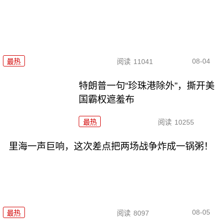
08-04
最热
阅读
11041
特朗普一句“珍珠港除外”，撕开美
国霸权遮羞布
最热
阅读
10255
里海一声巨响，这次差点把两场战争炸成一锅粥！
08-05
最热
阅读
8097