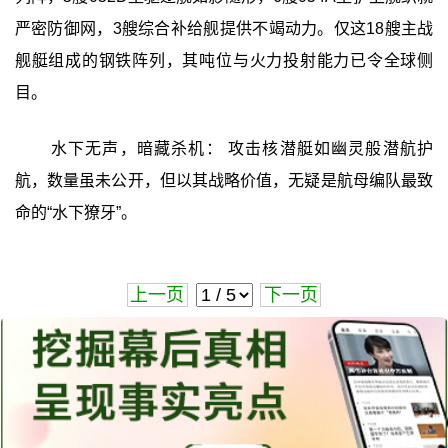
严密防御网，3艘综合补给舰提供不竭动力。仅这18艘主战
舰艇组成的钢铁阵列，其吨位与火力投射能力已令全球侧
目。
水下无声，暗藏杀机： 攻击核潜艇如幽灵般潜航护
航，数量虽未公开，但以其战略价值，无疑是航母编队最致
命的“水下獠牙”。
上一页
下一页