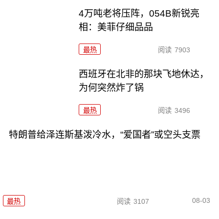
4万吨老将压阵，054B新锐亮
相：美菲仔细品品
最热
阅读
7903
西班牙在北非的那块飞地休达，
为何突然炸了锅
最热
阅读
3496
特朗普给泽连斯基泼冷水，“爱国者”或空头支票
08-03
最热
阅读
3107