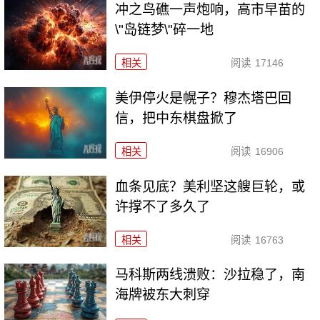
冲之鸟礁一声炮响，高市早苗的
\"岛链梦\"碎一地
相关
阅读
17146
美伊停火是幌子？穆杰塔巴回
信，把中东棋盘掀了
相关
阅读
16906
血条见底？美利坚这艘巨轮，或
许撑不了多久了
相关
阅读
16763
马科斯两线溃败：沙拉稳了，南
海牌被东大刺穿