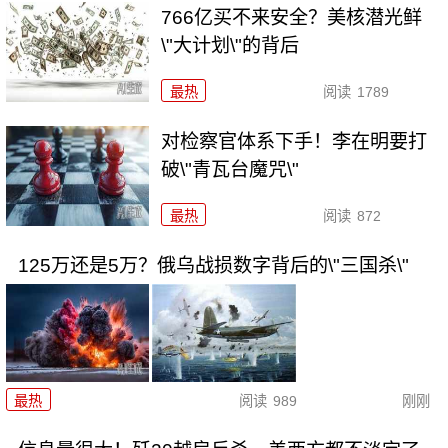
766亿买不来安全？美核潜光鲜
\"大计划\"的背后
最热
阅读
1789
对检察官体系下手！李在明要打
破\"青瓦台魔咒\"
最热
阅读
872
125万还是5万？俄乌战损数字背后的\"三国杀\"
最热
阅读
989
刚刚