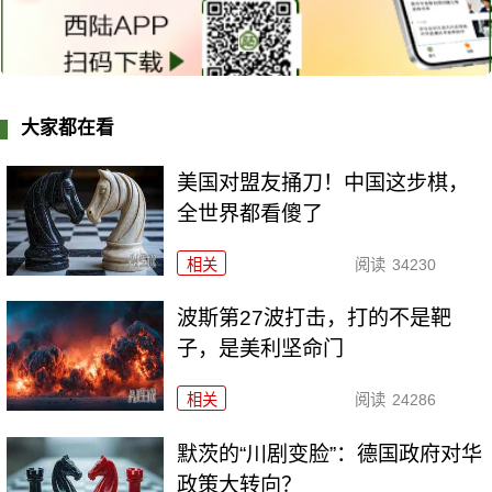
大家都在看
美国对盟友捅刀！中国这步棋，
全世界都看傻了
相关
阅读
34230
波斯第27波打击，打的不是靶
子，是美利坚命门
相关
阅读
24286
默茨的“川剧变脸”：德国政府对华
政策大转向？