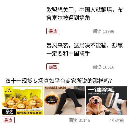
欧盟想关门，中国人就翻墙，布
鲁塞尔被逼到墙角
最热
阅读
11996
暴风来袭，这局决不能输，想赢
一定要和中国联手
最热
阅读
10516
双十一现货专场真如平台商家所说的那样吗？
最热
阅读
31145
4小时前