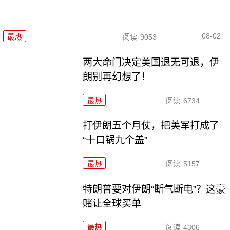
08-02
最热
阅读
9053
两大命门决定美国退无可退，伊
朗别再幻想了！
最热
阅读
6734
打伊朗五个月仗，把美军打成了
“十口锅九个盖”
最热
阅读
5157
特朗普要对伊朗“断气断电”？这豪
赌让全球买单
最热
阅读
4306