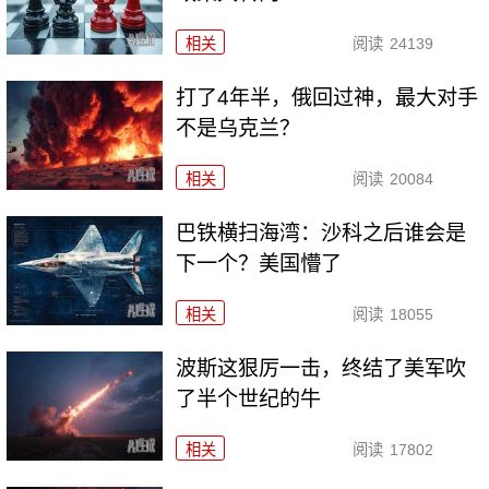
相关
阅读
24139
打了4年半，俄回过神，最大对手
不是乌克兰？
相关
阅读
20084
巴铁横扫海湾：沙科之后谁会是
下一个？美国懵了
相关
阅读
18055
波斯这狠厉一击，终结了美军吹
了半个世纪的牛
相关
阅读
17802