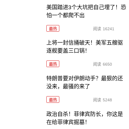
美国踏进3个大坑把自己埋了！恐
怕一个都爬不出
最热
阅读
16241
上将一封信捅破天！美军五艘驱
逐舰要盖三口锅！
最热
阅读
6650
特朗普要对伊朗动手？最狠的还
没来，最骚的来了
最热
阅读
5248
政治自杀！菲律宾防长，你这是
在给菲律宾掘墓！