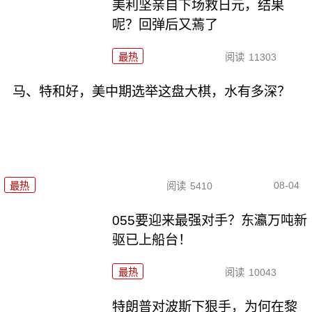
美利坚亲自下场救日元，结果
呢？回弹后又蔫了
最热
阅读
11303
马、特和好，美中期选举这盘大棋，水有多深？
08-04
最热
阅读
5410
055要迎来最强对手？东瀛万吨新
驱已上船台！
最热
阅读
10043
特朗普对波斯下狠手，为何在黎