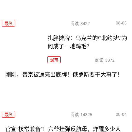
08-05
最热
阅读
3422
扎胖摊牌：乌克兰的\"北约梦\"为
何成了一地鸡毛？
最热
阅读
3372
刚刚，普京被逼亮出底牌！俄罗斯要干大事了！
08-04
最热
阅读
14325
官宣“核常兼备”！六爷挂弹反航母，炸醒多少人