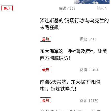
08-04
最热
阅读
4637
泽连斯基的“清场行动”与乌克兰的
末路狂飙！
最热
阅读
3413
东大海军这一手\"普及牌\"，让美
西方彻底破防！
最热
阅读
22101
南海6天禁航，东大摆下“阳谋
棋”，锤炼铁拳头！
最热
阅读
19170