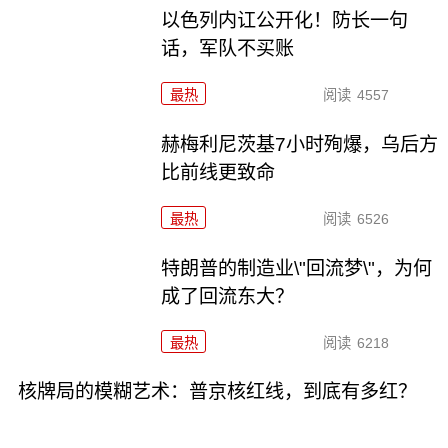
以色列内讧公开化！防长一句
话，军队不买账
最热
阅读
4557
赫梅利尼茨基7小时殉爆，乌后方
比前线更致命
最热
阅读
6526
特朗普的制造业\"回流梦\"，为何
成了回流东大？
最热
阅读
6218
核牌局的模糊艺术：普京核红线，到底有多红？