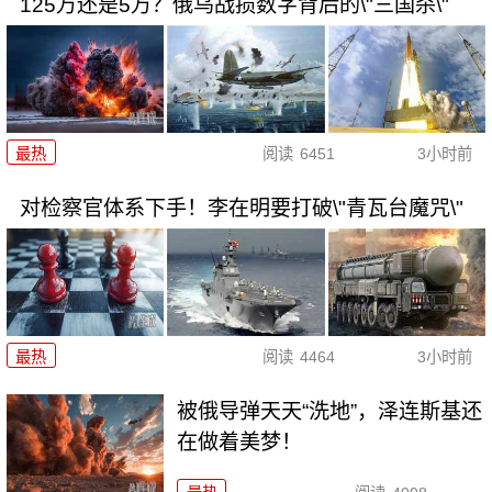
125万还是5万？俄乌战损数字背后的\"三国杀\"
最热
阅读
6451
3小时前
对检察官体系下手！李在明要打破\"青瓦台魔咒\"
最热
阅读
4464
3小时前
被俄导弹天天“洗地”，泽连斯基还
在做着美梦！