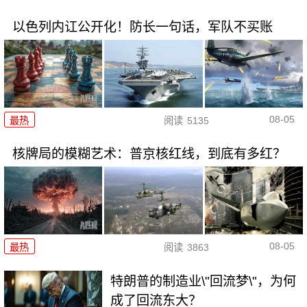
以色列内讧公开化！防长一句话，军队不买账
08-05
最热
阅读
5135
核牌局的模糊艺术：普京核红线，到底有多红？
08-05
最热
阅读
3863
特朗普的制造业\"回流梦\"，为何
成了回流东大？