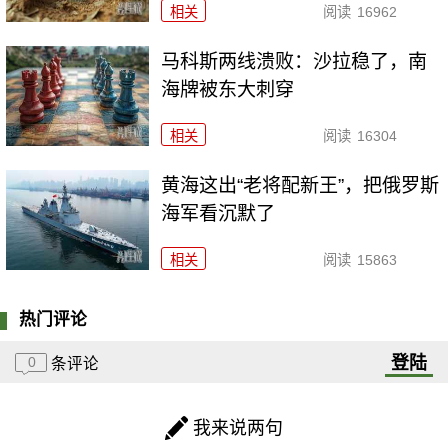
相关
阅读
16962
马科斯两线溃败：沙拉稳了，南
海牌被东大刺穿
相关
阅读
16304
黄海这出“老将配新王”，把俄罗斯
海军看沉默了
相关
阅读
15863
热门评论
登陆
0
条评论
我来说两句