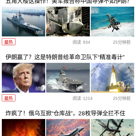
五角大楼这操作！美军报告称中国导弹不如伊朗？
最热
阅读
934
25分钟前
伊朗赢了？这是特朗普给革命卫队下“精准毒计”
最热
阅读
1214
25分钟前
炸疯了！俄乌互掀“仓库战”，28枚导弹全拦不住