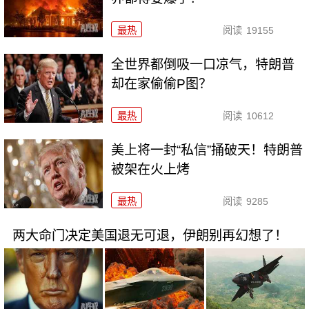
最热
阅读
19155
全世界都倒吸一口凉气，特朗普
却在家偷偷P图？
最热
阅读
10612
美上将一封“私信”捅破天！特朗普
被架在火上烤
最热
阅读
9285
两大命门决定美国退无可退，伊朗别再幻想了！