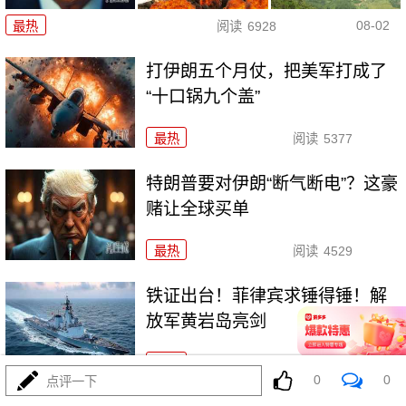
08-02
最热
阅读
6928
打伊朗五个月仗，把美军打成了
“十口锅九个盖”
最热
阅读
5377
特朗普要对伊朗“断气断电”？这豪
赌让全球买单
最热
阅读
4529
铁证出台！菲律宾求锤得锤！解
放军黄岩岛亮剑
最热
阅读
22082
0
0
点评一下