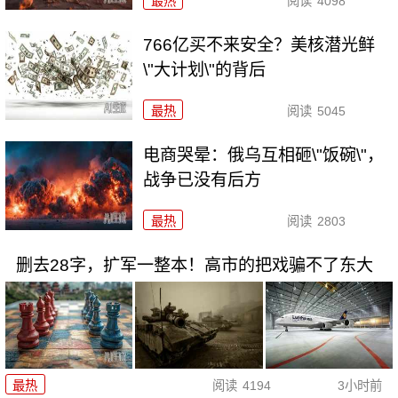
最热
阅读
4098
766亿买不来安全？美核潜光鲜
\"大计划\"的背后
最热
阅读
5045
电商哭晕：俄乌互相砸\"饭碗\"，
战争已没有后方
最热
阅读
2803
删去28字，扩军一整本！高市的把戏骗不了东大
最热
阅读
4194
3小时前