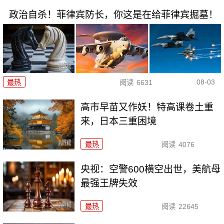
政治自杀！菲律宾防长，你这是在给菲律宾掘墓！
08-03
最热
阅读
6631
高市早苗又作妖！特高课卷土重
来，日本三重困境
最热
阅读
4076
央视：空警600横空出世，美航母
最强王牌失效
最热
阅读
22645