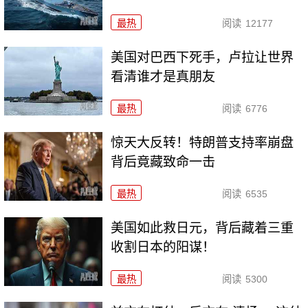
最热
阅读
12177
美国对巴西下死手，卢拉让世界
看清谁才是真朋友
最热
阅读
6776
惊天大反转！特朗普支持率崩盘
背后竟藏致命一击
最热
阅读
6535
美国如此救日元，背后藏着三重
收割日本的阳谋！
最热
阅读
5300