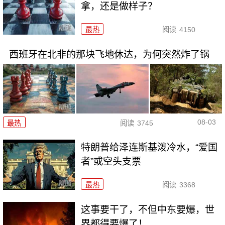
拿，还是做样子？
最热
阅读
4150
西班牙在北非的那块飞地休达，为何突然炸了锅
08-03
最热
阅读
3745
特朗普给泽连斯基泼冷水，“爱国
者”或空头支票
最热
阅读
3368
这事要干了，不但中东要爆，世
界都得要爆了！