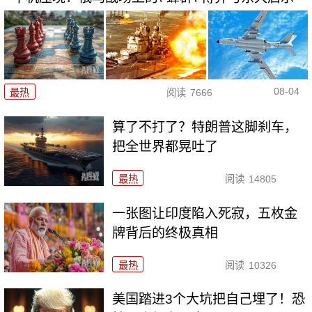
08-04
最热
阅读
7666
算了不打了？特朗普这脚刹车，
把全世界都晃吐了
最热
阅读
14805
一张图让印度陷入死寂，五枚金
牌背后的终极真相
最热
阅读
10326
美国踏进3个大坑把自己埋了！恐