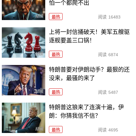
怕一个都爬不出
最热
阅读
16483
上将一封信捅破天！美军五艘驱
逐舰要盖三口锅！
最热
阅读
6874
特朗普要对伊朗动手？最狠的还
没来，最骚的来了
最热
阅读
5487
特朗普这狼来了连演十遍，伊
朗：你猜我信不信？
最热
阅读
4695