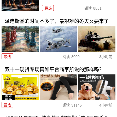
最热
阅读
8851
泽连斯基的时间不多了，最艰难的冬天又要来了
最热
阅读
8009
3小时前
双十一现货专场真如平台商家所说的那样吗？
最热
阅读
31145
4小时前