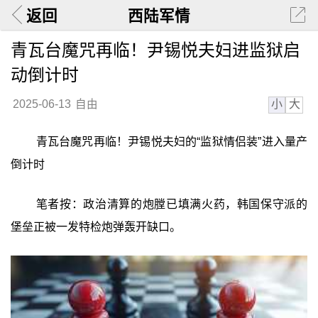
返回
西陆军情
青瓦台魔咒再临！尹锡悦夫妇进监狱启
动倒计时
小
大
2025-06-13
自由
青瓦台魔咒再临！尹锡悦夫妇的“监狱情侣装”进入量产
倒计时
笔者按：政治清算的炮膛已填满火药，韩国保守派的
堡垒正被一发特检炮弹轰开缺口。