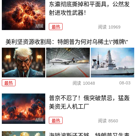
东瀛彻底撕掉和平面具，公然发
射进攻性武器！
最热
阅读
10969
美利坚资源收割局：特朗普为何对乌稀土\"摊牌\"
08-03
最热
阅读
10048
普京不忍了！俄突破禁忌，猛轰
美资无人机工厂
最热
阅读
8560
海锁波斯还不够，特朗普又生毒