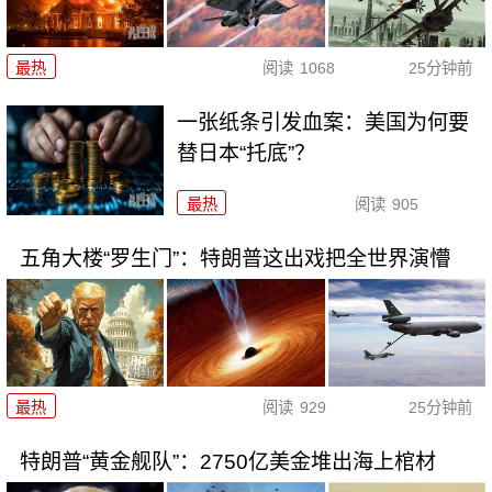
最热
阅读
1068
25分钟前
一张纸条引发血案：美国为何要
替日本“托底”？
最热
阅读
905
五角大楼“罗生门”：特朗普这出戏把全世界演懵
最热
阅读
929
25分钟前
特朗普“黄金舰队”：2750亿美金堆出海上棺材