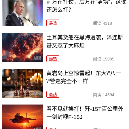
前方在打仗，后方在“清场”，这仗
还怎么打？
最热
阅读
4318
土耳其货船在黑海遭袭，泽连斯
基又惹了大麻烦
最热
阅读
15085
黄岩岛上空惊雷起！东大\"八一
\"警巡完全不一样
最热
阅读
14394
看不见就挨打！歼-15T百公里外
一剑封喉F-15J