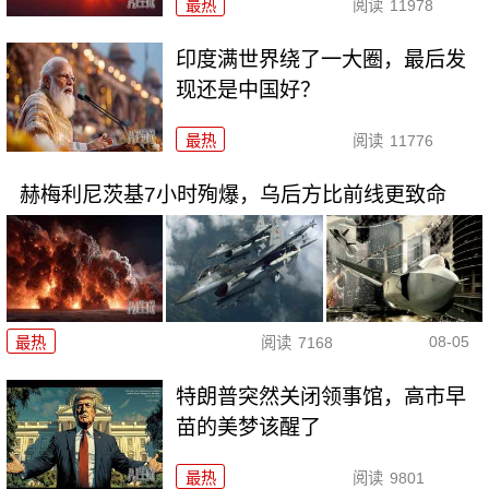
最热
阅读
11978
印度满世界绕了一大圈，最后发
现还是中国好？
最热
阅读
11776
赫梅利尼茨基7小时殉爆，乌后方比前线更致命
08-05
最热
阅读
7168
特朗普突然关闭领事馆，高市早
苗的美梦该醒了
最热
阅读
9801