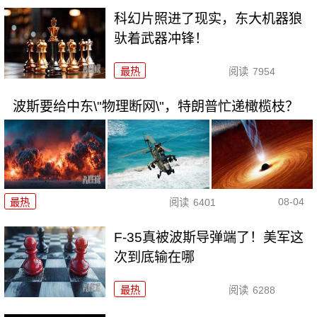
科幻片照进了现实，东大机器狼
驮着武器冲锋！
最热
阅读
7954
波斯要给中东\"物理断网\"，特朗普忙递橄榄枝？
08-04
最热
阅读
6401
F-35真被波斯导弹端了！美军这
次到底输在哪
最热
阅读
6288