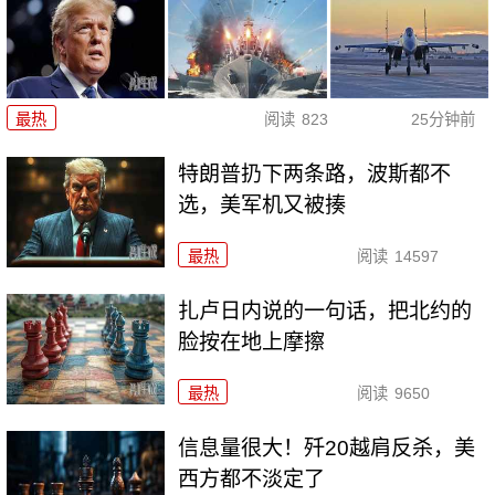
最热
阅读
823
25分钟前
特朗普扔下两条路，波斯都不
选，美军机又被揍
最热
阅读
14597
扎卢日内说的一句话，把北约的
脸按在地上摩擦
最热
阅读
9650
信息量很大！歼20越肩反杀，美
西方都不淡定了