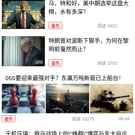
马、特和好，美中期选举这盘大
棋，水有多深？
最热
阅读
5622
特朗普对波斯下狠手，为何在黎
明前戛然而止？
最热
阅读
3793
055要迎来最强对手？东瀛万吨新驱已上船台！
08-04
最热
阅读
10275
千机压境：俄乌战场上的\"蜂群\"博弈与东大启示