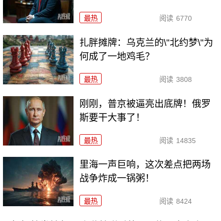
最热
阅读
6770
扎胖摊牌：乌克兰的\"北约梦\"为
何成了一地鸡毛？
最热
阅读
3808
刚刚，普京被逼亮出底牌！俄罗
斯要干大事了！
最热
阅读
14835
里海一声巨响，这次差点把两场
战争炸成一锅粥！
最热
阅读
8424