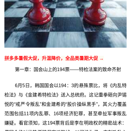
拼多多暑假大促，升温降价，全品类暑期大促 →
第一章：国会山上的194票——特检法案的致命齐射
6月5日，韩国国会以194：3的悬殊票比，将《内乱特
检法》与《金建希特检法》送入总统府。这记重拳砸向尹锡
悦的“戒严令叛乱”和金建希的“股价操纵黑手”，其火力覆盖
范围包括11项内乱罪、16项经济犯罪，甚至牵扯军事叛乱
嫌疑。看官须知，这194票背后是李在明政权的精密战术：