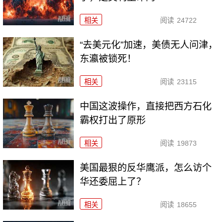
相关
阅读
24722
“去美元化”加速，美债无人问津，
东瀛被锁死！
相关
阅读
23115
中国这波操作，直接把西方石化
霸权打出了原形
相关
阅读
19873
美国最狠的反华鹰派，怎么访个
华还委屈上了？
相关
阅读
18655