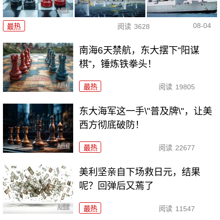
08-04
最热
阅读
3628
南海6天禁航，东大摆下“阳谋
棋”，锤炼铁拳头！
最热
阅读
19805
东大海军这一手\"普及牌\"，让美
西方彻底破防！
最热
阅读
22677
美利坚亲自下场救日元，结果
呢？回弹后又蔫了
最热
阅读
11547