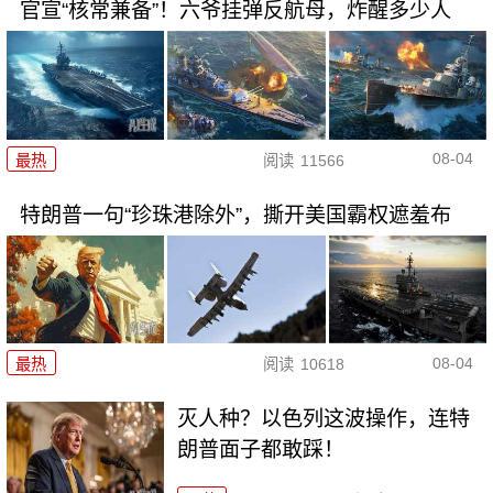
官宣“核常兼备”！六爷挂弹反航母，炸醒多少人
08-04
最热
阅读
11566
特朗普一句“珍珠港除外”，撕开美国霸权遮羞布
08-04
最热
阅读
10618
灭人种？以色列这波操作，连特
朗普面子都敢踩！