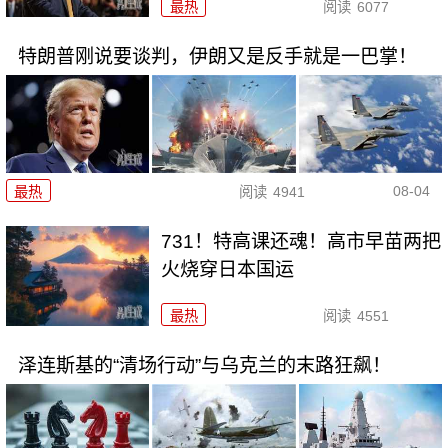
最热
阅读
6077
特朗普刚说要谈判，伊朗又是反手就是一巴掌！
08-04
最热
阅读
4941
731！特高课还魂！高市早苗两把
火烧穿日本国运
最热
阅读
4551
泽连斯基的“清场行动”与乌克兰的末路狂飙！