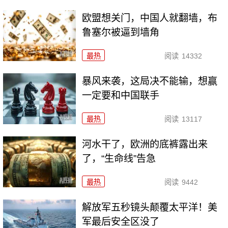
欧盟想关门，中国人就翻墙，布
鲁塞尔被逼到墙角
最热
阅读
14332
暴风来袭，这局决不能输，想赢
一定要和中国联手
最热
阅读
13117
河水干了，欧洲的底裤露出来
了，“生命线”告急
最热
阅读
9442
解放军五秒镜头颠覆太平洋！美
军最后安全区没了