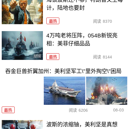
计，陆地也要封
最热
阅读
8370
4万吨老将压阵，054B新锐亮
相：美菲仔细品品
最热
阅读
8144
吞金巨兽折翼加州：美利坚军工\"里外掏空\"困局
08-03
最热
阅读
6206
波斯的浓缩铀，美利坚是真想