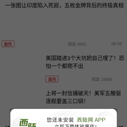
一张图让印度陷入死寂，五枚金牌背后的终极真相
08-03
最热
阅读
9952
美国踏进3个大坑把自己埋了！恐
怕一个都爬不出
最热
阅读
16056
上将一封信捅破天！美军五艘驱
逐舰要盖三口锅！
最热
阅读
6541