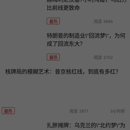
比前线更致命
最热
阅读
5845
特朗普的制造业\"回流梦\"，为何
成了回流东大？
最热
阅读
5702
核牌局的模糊艺术：普京核红线，到底有多红？
最热
阅读
2977
3小时前
扎胖摊牌：乌克兰的\"北约梦\"为