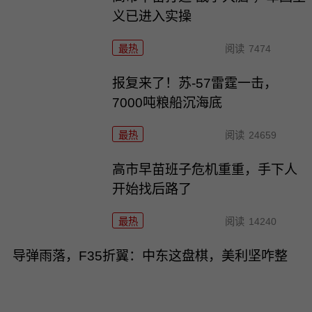
义已进入实操
最热
阅读
7474
报复来了！苏-57雷霆一击，
7000吨粮船沉海底
最热
阅读
24659
高市早苗班子危机重重，手下人
开始找后路了
最热
阅读
14240
导弹雨落，F35折翼：中东这盘棋，美利坚咋整