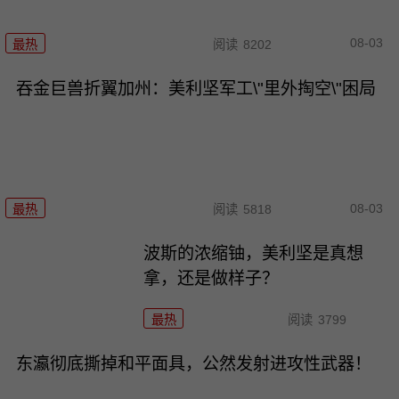
08-03
最热
阅读
8202
吞金巨兽折翼加州：美利坚军工\"里外掏空\"困局
08-03
最热
阅读
5818
波斯的浓缩铀，美利坚是真想
拿，还是做样子？
最热
阅读
3799
东瀛彻底撕掉和平面具，公然发射进攻性武器！