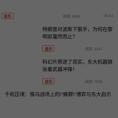
08-04
最热
阅读
9869
特朗普对波斯下狠手，为何在黎
明前戛然而止？
最热
阅读
3447
科幻片照进了现实，东大机器狼
驮着武器冲锋！
最热
阅读
7508
千机压境：俄乌战场上的\"蜂群\"博弈与东大启示