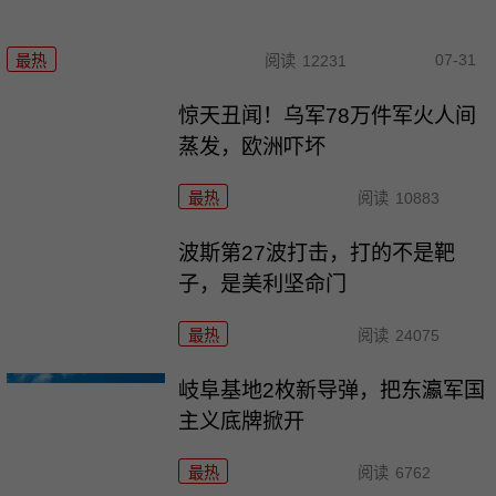
07-31
最热
阅读
12231
惊天丑闻！乌军78万件军火人间
蒸发，欧洲吓坏
最热
阅读
10883
波斯第27波打击，打的不是靶
子，是美利坚命门
最热
阅读
24075
岐阜基地2枚新导弹，把东瀛军国
主义底牌掀开
最热
阅读
6762