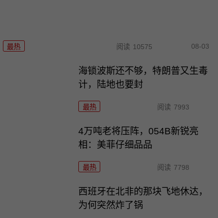
08-03
最热
阅读
10575
海锁波斯还不够，特朗普又生毒
计，陆地也要封
最热
阅读
7993
4万吨老将压阵，054B新锐亮
相：美菲仔细品品
最热
阅读
7798
西班牙在北非的那块飞地休达，
为何突然炸了锅