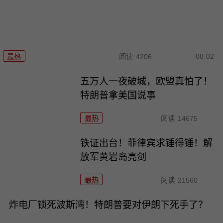
08-02
最热
阅读
4206
五万人一夜破城，欧盟真怕了！
特朗普拿美国说事
最热
阅读
14675
铁证出台！菲律宾求锤得锤！解
放军黄岩岛亮剑
最热
阅读
21560
炸电厂锁死波斯湾！特朗普要对伊朗下死手了？