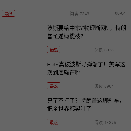
08-04
最热
阅读
7243
波斯要给中东\"物理断网\"，特朗
普忙递橄榄枝？
最热
阅读
6038
F-35真被波斯导弹端了！美军这
次到底输在哪
最热
阅读
5964
算了不打了？特朗普这脚刹车，
把全世界都晃吐了
最热
阅读
14375