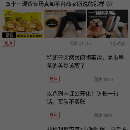
双十一现货专场真如平台商家所说的那样吗？
最热
阅读
31145
4小时前
特朗普突然关闭领事馆，高市早
苗的美梦该醒了
最热
阅读
7870
以色列内讧公开化！防长一句
话，军队不买账
最热
阅读
3961
赫梅利尼茨基7小时殉爆，乌后方