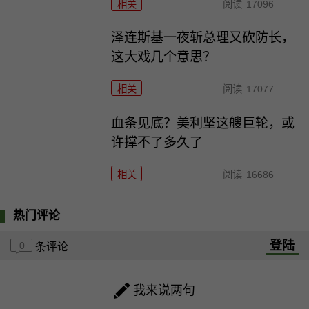
相关
阅读
17096
泽连斯基一夜斩总理又砍防长，
这大戏几个意思？
相关
阅读
17077
血条见底？美利坚这艘巨轮，或
许撑不了多久了
相关
阅读
16686
热门评论
登陆
0
条评论
我来说两句