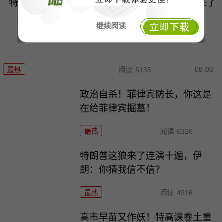
特朗普要对伊朗动手？最狠的还没来，最骚的来了
继续阅读
08-03
最热
阅读
5135
政治自杀！菲律宾防长，你这是
在给菲律宾掘墓！
最热
阅读
6326
特朗普这狼来了连演十遍，伊
朗：你猜我信不信？
最热
阅读
4316
高市早苗又作妖！特高课卷土重