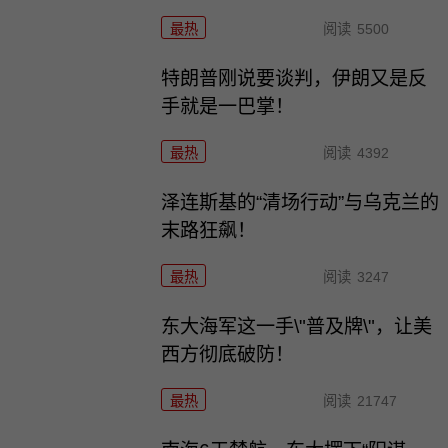
最热
阅读
5500
特朗普刚说要谈判，伊朗又是反
手就是一巴掌！
最热
阅读
4392
泽连斯基的“清场行动”与乌克兰的
末路狂飙！
最热
阅读
3247
东大海军这一手\"普及牌\"，让美
西方彻底破防！
最热
阅读
21747