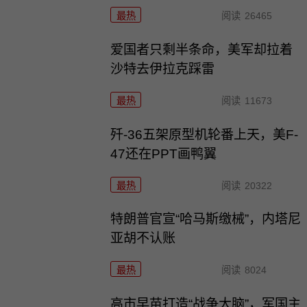
最热
阅读
26465
爱国者只剩半条命，美军却拉着
沙特去伊拉克踩雷
最热
阅读
11673
歼-36五架原型机轮番上天，美F-
47还在PPT画鸭翼
最热
阅读
20322
特朗普官宣“哈马斯缴械”，内塔尼
亚胡不认账
最热
阅读
8024
高市早苗打造“战争大脑”，军国主