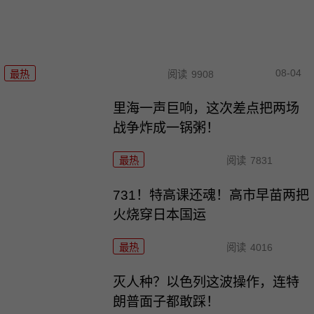
08-04
最热
阅读
9908
里海一声巨响，这次差点把两场
战争炸成一锅粥！
最热
阅读
7831
731！特高课还魂！高市早苗两把
火烧穿日本国运
最热
阅读
4016
灭人种？以色列这波操作，连特
朗普面子都敢踩！