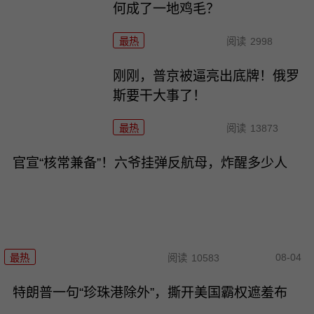
何成了一地鸡毛？
最热
阅读
2998
刚刚，普京被逼亮出底牌！俄罗
斯要干大事了！
最热
阅读
13873
官宣“核常兼备”！六爷挂弹反航母，炸醒多少人
08-04
最热
阅读
10583
特朗普一句“珍珠港除外”，撕开美国霸权遮羞布