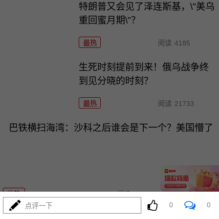
特朗普又会见了泽连斯基，\"美乌
重回蜜月期\"？
最热
阅读
4185
生死时刻提前到来！俄乌战争终
到见分晓的时刻？
最热
阅读
21733
巴铁横扫海湾：沙科之后谁会是下一个？美国懵了
07-31
最热
阅读
17939
0
0
点评一下
FCC一张纸敢禁中国机器人和逆变器？中方挑明了