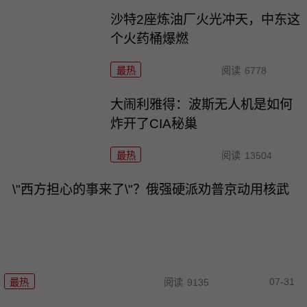
沙特2座炼油厂火光冲天，中东这
个火药桶爆燃
最热
阅读
6778
大闹利雅得：波斯无人机是如何
炸开了CIA秘巢
最热
阅读
13504
\"西方担心的事来了\"？俄强硬派劝普京动用核武
07-31
最热
阅读
9135