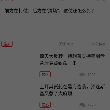
前方在打仗，后方在“清场”，这仗还怎么打？
最热
阅读
912
30分钟前
惊天大反转！特朗普支持率崩盘
背后竟藏致命一击
最热
阅读
1220
土耳其货船在黑海遭袭，泽连斯
基又惹了大麻烦
最热
阅读
12238