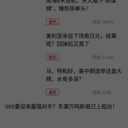
南海6天禁航，东大摆下“阳谋
棋”，锤炼铁拳头！
最热
阅读
18875
美利坚亲自下场救日元，结果
呢？回弹后又蔫了
最热
阅读
11108
马、特和好，美中期选举这盘大
棋，水有多深？
最热
阅读
5248
055要迎来最强对手？东瀛万吨新驱已上船台！