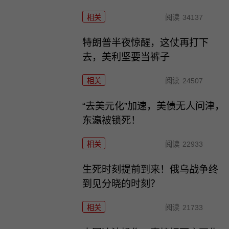
相关
阅读
34137
特朗普半夜惊醒，这仗再打下
去，美利坚要当裤子
相关
阅读
24507
“去美元化”加速，美债无人问津，
东瀛被锁死！
相关
阅读
22933
生死时刻提前到来！俄乌战争终
到见分晓的时刻？
相关
阅读
21733