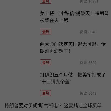
最热
阅读
10231
美上将一封“私信”捅破天！特朗普
被架在火上烤
最热
阅读
8940
两大命门决定美国退无可退，伊
朗别再幻想了！
最热
阅读
6629
打伊朗五个月仗，把美军打成了
“十口锅九个盖”
最热
阅读
5049
特朗普要对伊朗“断气断电”？这豪赌让全球买单