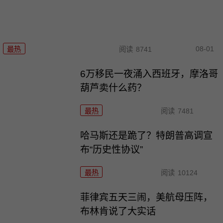
08-01
最热
阅读
8741
6万移民一夜涌入西班牙，摩洛哥
葫芦卖什么药？
最热
阅读
7481
哈马斯还是跪了？特朗普高调宣
布“历史性协议”
最热
阅读
10124
菲律宾五天三闹，美航母压阵，
布林肯说了大实话