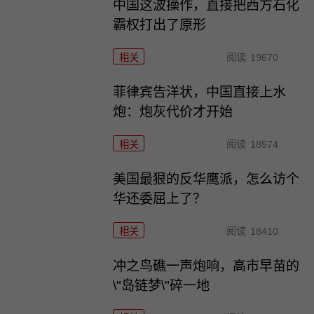
中国这波操作，直接把西方石化
霸权打出了原形
相关
阅读
19670
菲律宾告洋状，中国直接上水
炮：炮灰代价才开始
相关
阅读
18574
美国最狠的反华鹰派，怎么访个
华还委屈上了？
相关
阅读
18410
冲之鸟礁一声炮响，高市早苗的
\"岛链梦\"碎一地