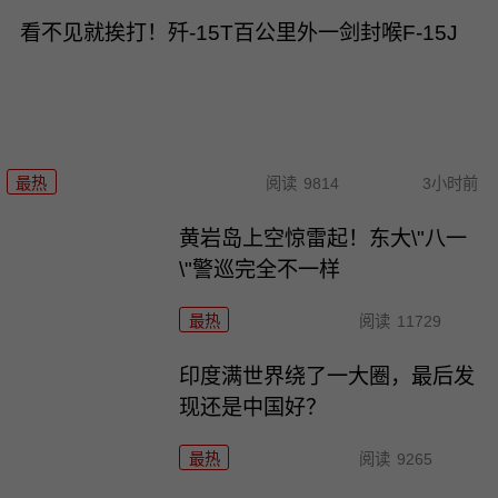
看不见就挨打！歼-15T百公里外一剑封喉F-15J
最热
阅读
9814
3小时前
黄岩岛上空惊雷起！东大\"八一
\"警巡完全不一样
最热
阅读
11729
印度满世界绕了一大圈，最后发
现还是中国好？
最热
阅读
9265