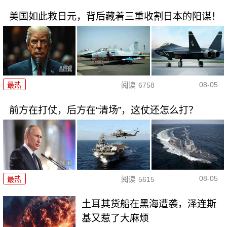
美国如此救日元，背后藏着三重收割日本的阳谋！
08-05
最热
阅读
6758
前方在打仗，后方在“清场”，这仗还怎么打？
08-05
最热
阅读
5615
土耳其货船在黑海遭袭，泽连斯
基又惹了大麻烦