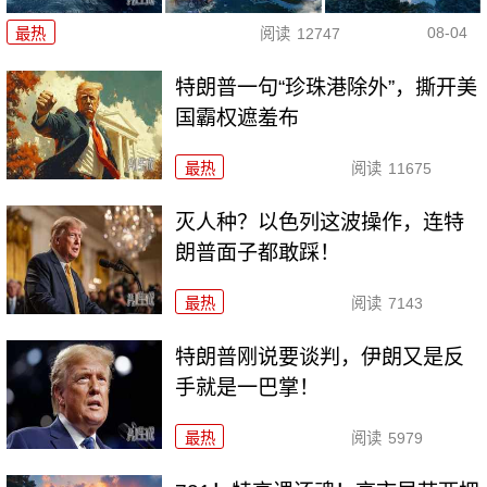
08-04
最热
阅读
12747
特朗普一句“珍珠港除外”，撕开美
国霸权遮羞布
最热
阅读
11675
灭人种？以色列这波操作，连特
朗普面子都敢踩！
最热
阅读
7143
特朗普刚说要谈判，伊朗又是反
手就是一巴掌！
最热
阅读
5979