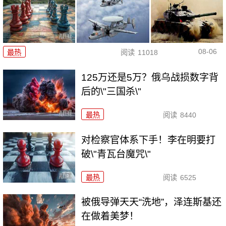
08-06
最热
阅读
11018
125万还是5万？俄乌战损数字背
后的\"三国杀\"
最热
阅读
8440
对检察官体系下手！李在明要打
破\"青瓦台魔咒\"
最热
阅读
6525
被俄导弹天天“洗地”，泽连斯基还
在做着美梦！