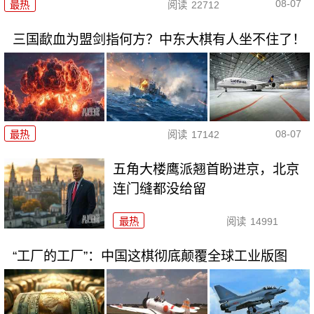
08-07
最热
阅读
22712
三国歃血为盟剑指何方？中东大棋有人坐不住了！
08-07
最热
阅读
17142
五角大楼鹰派翘首盼进京，北京
连门缝都没给留
最热
阅读
14991
“工厂的工厂”：中国这棋彻底颠覆全球工业版图