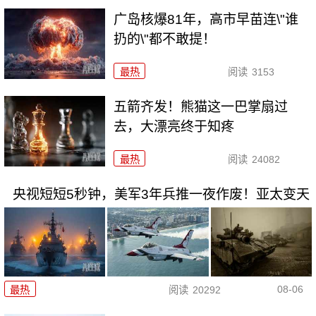
广岛核爆81年，高市早苗连\"谁
扔的\"都不敢提！
最热
阅读
3153
五箭齐发！熊猫这一巴掌扇过
去，大漂亮终于知疼
最热
阅读
24082
央视短短5秒钟，美军3年兵推一夜作废！亚太变天
08-06
最热
阅读
20292