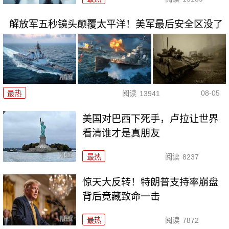
解放军五秒镜头颠覆太平洋！美军最后安全区没了
08-05
最热
阅读
13941
美国对巴西下死手，卢拉让世界
看清谁才是真朋友
最热
阅读
8237
惊天大反转！特朗普支持率崩盘
背后竟藏致命一击
最热
阅读
7872