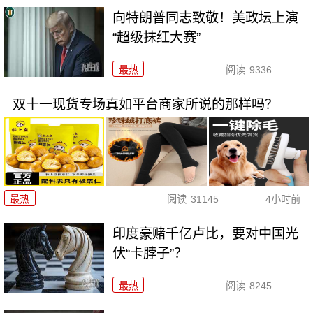
向特朗普同志致敬！美政坛上演
“超级抹红大赛”
最热
阅读
9336
双十一现货专场真如平台商家所说的那样吗？
最热
阅读
31145
4小时前
印度豪赌千亿卢比，要对中国光
伏“卡脖子”？
最热
阅读
8245