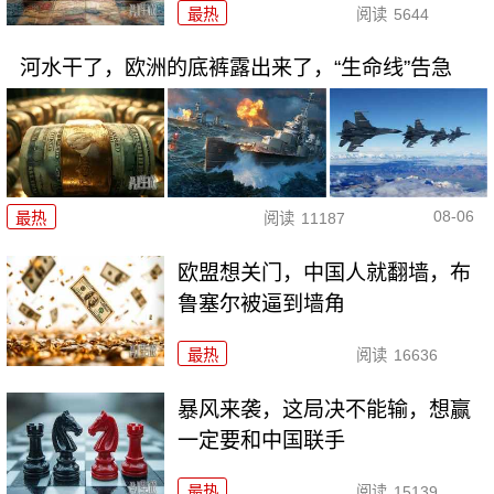
最热
阅读
5644
河水干了，欧洲的底裤露出来了，“生命线”告急
08-06
最热
阅读
11187
欧盟想关门，中国人就翻墙，布
鲁塞尔被逼到墙角
最热
阅读
16636
暴风来袭，这局决不能输，想赢
一定要和中国联手
最热
阅读
15139