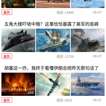
08-07
最热
阅读
14985
五角大楼吓唬中俄？这事恰恰暴露了美军的底裤
08-07
最热
阅读
12700
胡塞这一炸，我终于看懂伊朗总统昨天那句话了
08-07
最热
阅读
9359