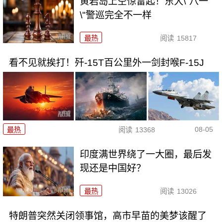
黄岩岛上空惊雷起！东大\"八一
\"警巡完全不一样
最热
阅读
15817
看不见就挨打！歼-15T百公里外一剑封喉F-15J
08-05
最热
阅读
13368
印度满世界绕了一大圈，最后发
现还是中国好？
最热
阅读
13026
特朗普突然关闭领事馆，高市早苗的美梦该醒了