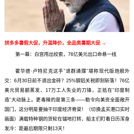
拼多多暑假大促，升温降价，全品类暑期大促 →
第一幕：白宫甩出绞索，76亿美元出口命悬一线
霍华德·卢特尼克这手"退群通牒"堪称现代版炮舰外
交：6月30日前不退出金砖？25%钢铝关税即刻斩落！76亿
美元贸易额蒸发、17万工人失业的刀锋，正抵在"印度制
造"大动脉上。更毒辣的是第三条——勒令向美资全面敞开
国门，这分明是要抽干印度经济脊梁！（切换孟买港口实时
画面）满载特种钢的货轮在锚地打转，船主们盯着日历浑身
发冷：距最后期限只剩13天！