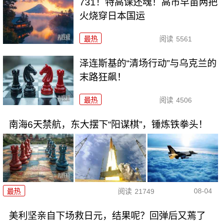
731！特高课还魂！高市早苗两把
火烧穿日本国运
最热
阅读
5561
泽连斯基的“清场行动”与乌克兰的
末路狂飙！
最热
阅读
4506
南海6天禁航，东大摆下“阳谋棋”，锤炼铁拳头！
08-04
最热
阅读
21749
美利坚亲自下场救日元，结果呢？回弹后又蔫了