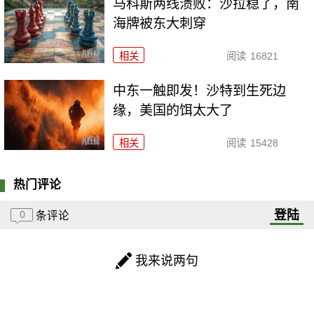
马科斯两线溃败：沙拉稳了，南
海牌被东大刺穿
相关
阅读
16821
中东一触即发！沙特到生死边
缘，美国的饵太大了
相关
阅读
15428
热门评论
登陆
0
条评论
我来说两句