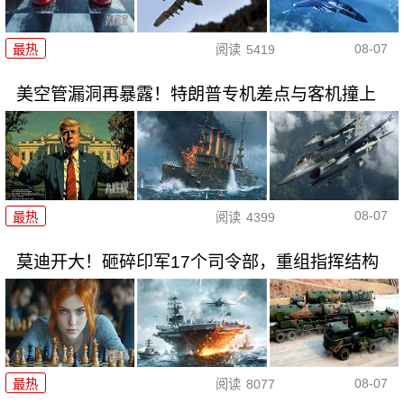
08-07
最热
阅读
5419
美空管漏洞再暴露！特朗普专机差点与客机撞上
08-07
最热
阅读
4399
莫迪开大！砸碎印军17个司令部，重组指挥结构
08-07
最热
阅读
8077