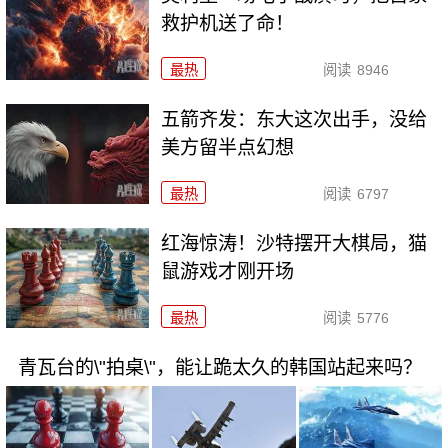
救护机送了命！
最热
阅读
8946
五箭齐发：东大这次出手，没给
美方留半点幻想
最热
阅读
6797
红海惊涛！沙特摆开大棋局，猫
鼠游戏才刚开场
最热
阅读
5776
青瓦台的\"拍桌\"，能让跪太久的韩国站起来吗？