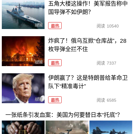
五角大楼这操作！美军报告称中
国导弹不如伊朗？
最热
阅读
10540
炸疯了！俄乌互掀“仓库战”，28
枚导弹全拦不住
最热
阅读
7337
伊朗赢了？这是特朗普给革命卫
队下“精准毒计”
最热
阅读
6585
一张纸条引发血案：美国为何要替日本“托底”？