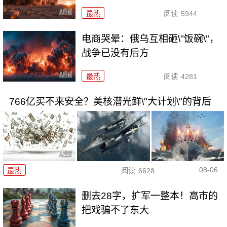
最热
阅读
5944
电商哭晕：俄乌互相砸\"饭碗\"，
战争已没有后方
最热
阅读
4281
766亿买不来安全？美核潜光鲜\"大计划\"的背后
08-06
最热
阅读
6628
删去28字，扩军一整本！高市的
把戏骗不了东大