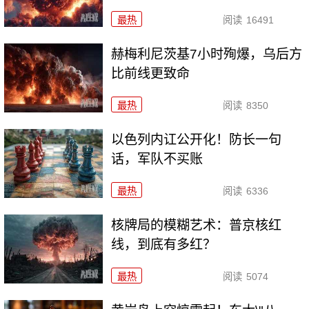
最热
阅读
16491
赫梅利尼茨基7小时殉爆，乌后方
比前线更致命
最热
阅读
8350
以色列内讧公开化！防长一句
话，军队不买账
最热
阅读
6336
核牌局的模糊艺术：普京核红
线，到底有多红？
最热
阅读
5074