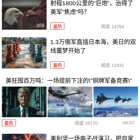
射程1800公里的“巨炮”，治得了
美军“焦虑”吗？
最热
阅读
14764
1.3万俄军直插日本海，美日的双
线噩梦开始了
最热
阅读
12431
美狂囤百万吨：一场提前下注的\"铜牌军备竞赛\"
08-07
最热
阅读
10170
美利坚一场电子战演习，把自家