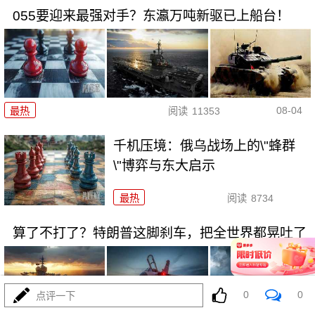
055要迎来最强对手？东瀛万吨新驱已上船台！
08-04
最热
阅读
11353
千机压境：俄乌战场上的\"蜂群
\"博弈与东大启示
最热
阅读
8734
算了不打了？特朗普这脚刹车，把全世界都晃吐了
0
0
点评一下