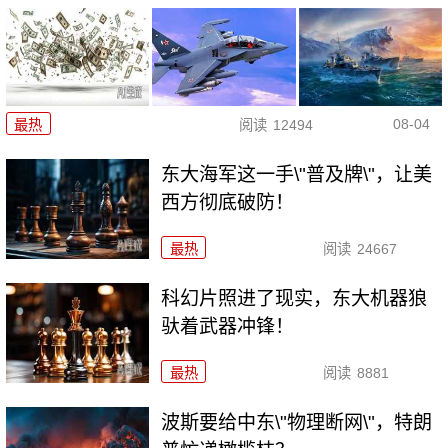
08-04
最热
阅读
12494
东大海军这一手\"普及牌\"，让美
西方彻底破防！
最热
阅读
24667
科幻片照进了现实，东大机器狼
驮着武器冲锋！
最热
阅读
8881
波斯要给中东\"物理断网\"，特朗