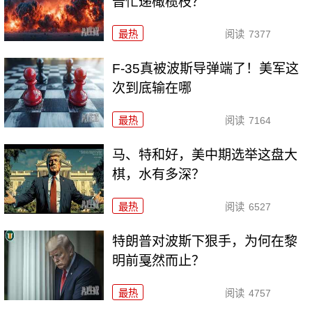
普忙递橄榄枝？
最热
阅读
7377
F-35真被波斯导弹端了！美军这
次到底输在哪
最热
阅读
7164
马、特和好，美中期选举这盘大
棋，水有多深？
最热
阅读
6527
特朗普对波斯下狠手，为何在黎
明前戛然而止？
最热
阅读
4757