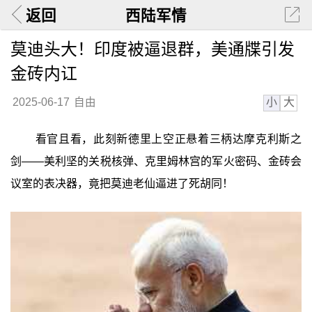
返回
西陆军情
莫迪头大！印度被逼退群，美通牒引发
金砖内讧
小
大
2025-06-17
自由
看官且看，此刻新德里上空正悬着三柄达摩克利斯之
剑——美利坚的关税核弹、克里姆林宫的军火密码、金砖会
议室的表决器，竟把莫迪老仙逼进了死胡同！