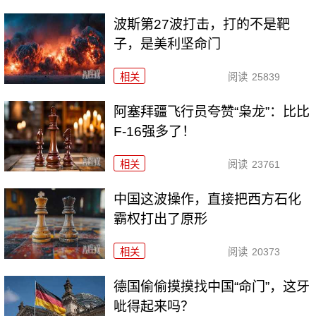
波斯第27波打击，打的不是靶
子，是美利坚命门
相关
阅读
25839
阿塞拜疆飞行员夸赞“枭龙”：比比
F-16强多了！
相关
阅读
23761
中国这波操作，直接把西方石化
霸权打出了原形
相关
阅读
20373
德国偷偷摸摸找中国“命门”，这牙
呲得起来吗？