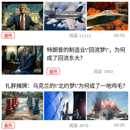
08-05
最热
阅读
11112
特朗普的制造业\"回流梦\"，为何
成了回流东大？
最热
阅读
7869
扎胖摊牌：乌克兰的\"北约梦\"为何成了一地鸡毛？
08-05
最热
阅读
4876