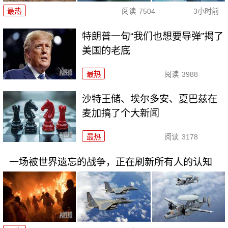
最热
阅读
7504
3小时前
特朗普一句“我们也想要导弹”揭了
美国的老底
最热
阅读
3988
沙特王储、埃尔多安、夏巴兹在
麦加搞了个大新闻
最热
阅读
3178
一场被世界遗忘的战争，正在刷新所有人的认知