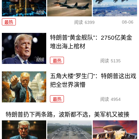
08-06
最热
阅读
6399
特朗普“黄金舰队”：2750亿美金
堆出海上棺材
最热
阅读
5135
五角大楼“罗生门”：特朗普这出戏
把全世界演懵
最热
阅读
4954
特朗普扔下两条路，波斯都不选，美军机又被揍