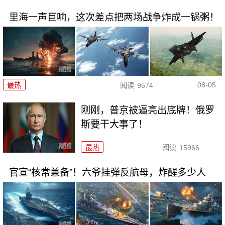
里海一声巨响，这次差点把两场战争炸成一锅粥！
08-05
最热
阅读
9574
刚刚，普京被逼亮出底牌！俄罗
斯要干大事了！
最热
阅读
15966
官宣“核常兼备”！六爷挂弹反航母，炸醒多少人