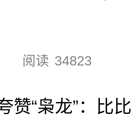
阅读
34823
夸赞“枭龙”：比比