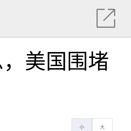
息，美国围堵
小
大