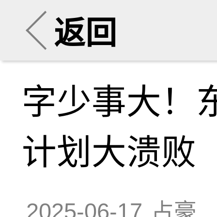
返回
字少事大！
计划大溃败
2025-06-17
占豪