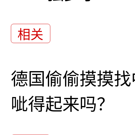
相关
德国偷偷摸摸找
呲得起来吗？