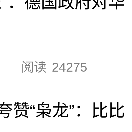
脸”：德国政府对华
阅读
24275
夸赞“枭龙”：比比