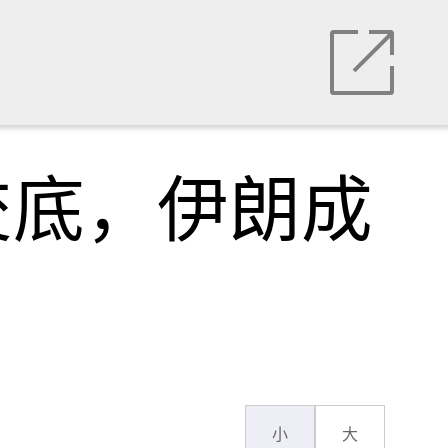
交底，伊朗成
小
大