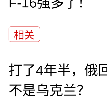
F-16强多了！
相关
打了4年半，俄
不是乌克兰？