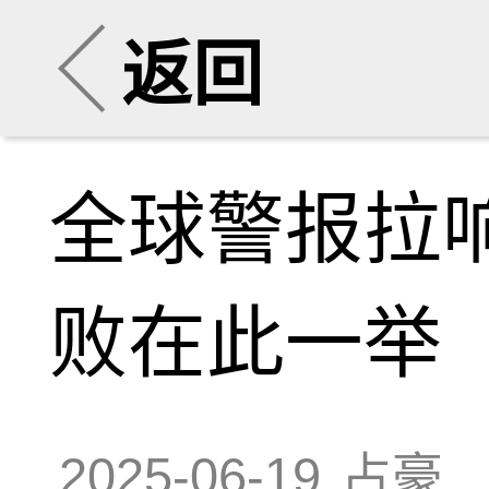
返回
全球警报拉
败在此一举
2025-06-19
占豪