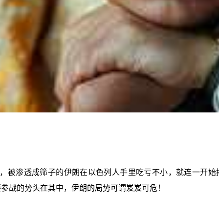
，被渗透成筛子的伊朗在以色列人手里吃亏不小，就连一开始摆
要参战的势头在其中，伊朗的局势可谓岌岌可危！