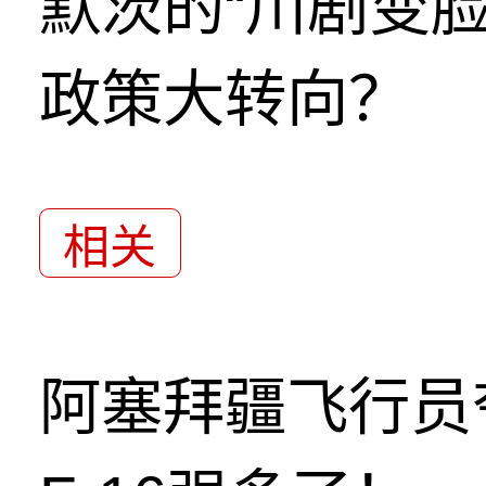
默茨的“川剧变
政策大转向？
相关
阿塞拜疆飞行员