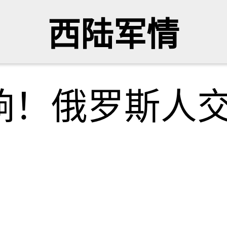
西陆军情
响！俄罗斯人