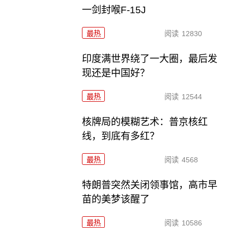
一剑封喉F-15J
最热
阅读
12830
印度满世界绕了一大圈，最后发
现还是中国好？
最热
阅读
12544
核牌局的模糊艺术：普京核红
线，到底有多红？
最热
阅读
4568
特朗普突然关闭领事馆，高市早
苗的美梦该醒了
最热
阅读
10586