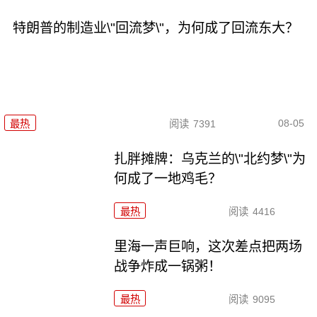
特朗普的制造业\"回流梦\"，为何成了回流东大？
08-05
最热
阅读
7391
扎胖摊牌：乌克兰的\"北约梦\"为
何成了一地鸡毛？
最热
阅读
4416
里海一声巨响，这次差点把两场
战争炸成一锅粥！
最热
阅读
9095