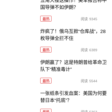
五角大楼这操作！美军报告称中
国导弹不如伊朗？
最热
阅读
9345
炸疯了！俄乌互掀“仓库战”，28
枚导弹全拦不住
最热
阅读
6389
伊朗赢了？这是特朗普给革命卫
队下“精准毒计”
最热
阅读
5544
一张纸条引发血案：美国为何要
替日本“托底”？
最热
阅读
5363