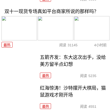
双十一现货专场真如平台商家所说的那样吗？
最热
阅读
31145
4小时前
五箭齐发：东大这次出手，没给
美方留半点幻想
最热
阅读
5235
红海惊涛！沙特摆开大棋局，猫
鼠游戏才刚开场
最热
阅读
4551