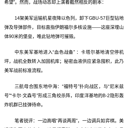
希望”。然而，战场动态却上演着截然相反的剧本：
14架美军运输机星夜降以色列，卸下GBU-57巨型钻地
弹及导弹部件，目标直指伊朗福尔多核设施——这座深埋山
体90米的堡垒，唯此钻地弹可摧毁。
中东美军基地进入“血色战备” ：卡塔尔基地清空停机
坪，战机全数转入加固机库；秘密血液供应紧急囤积，此乃
美军战前标准流程。
三航母合围东地中海：“福特号”扑向战区，与“尼米兹
号”“卡尔·文森号”形成三角绞杀阵，印度洋基地的B-2隐形轰
炸机群已挂弹待命。
笔者锐评：一边高唱“再谈两周”，一边调兵如弈棋。美