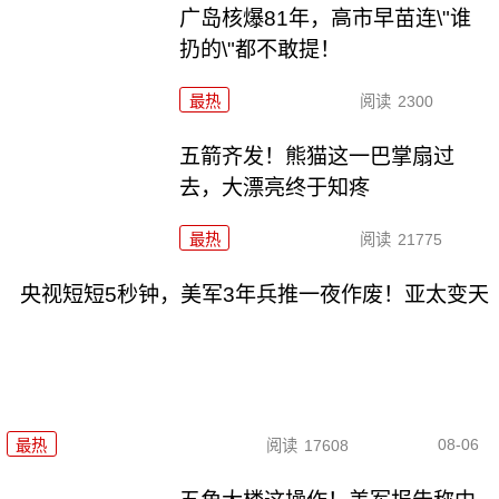
广岛核爆81年，高市早苗连\"谁
扔的\"都不敢提！
最热
阅读
2300
五箭齐发！熊猫这一巴掌扇过
去，大漂亮终于知疼
最热
阅读
21775
央视短短5秒钟，美军3年兵推一夜作废！亚太变天
08-06
最热
阅读
17608