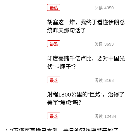
最热
阅读
4050
胡塞这一炸，我终于看懂伊朗总
统昨天那句话了
最热
阅读
3693
印度豪赌千亿卢比，要对中国光
伏“卡脖子”？
最热
阅读
3163
射程1800公里的“巨炮”，治得了
美军“焦虑”吗？
最热
阅读
12434
1.3万俄军直插日本海，美日的双线噩梦开始了