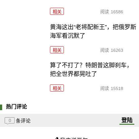
相关
阅读
16586
黄海这出“老将配新王”，把俄罗斯
海军看沉默了
相关
阅读
16263
算了不打了？特朗普这脚刹车，
把全世界都晃吐了
相关
阅读
15518
热门评论
登陆
0
条评论