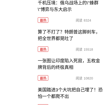
千机压境：俄乌战场上的\"蜂群
\"博弈与东大启示
最热
阅读
8324
算了不打了？特朗普这脚刹车，
把全世界都晃吐了
最热
阅读
15518
一张图让印度陷入死寂，五枚金
牌背后的终极真相
最热
阅读
10820
美国踏进3个大坑把自己埋了！恐
怕一个都爬不出