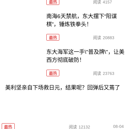
最热
阅读
4157
南海6天禁航，东大摆下“阳谋
棋”，锤炼铁拳头！
最热
阅读
20883
东大海军这一手\"普及牌\"，让美
西方彻底破防！
最热
阅读
23763
美利坚亲自下场救日元，结果呢？回弹后又蔫了
08-04
最热
阅读
12132