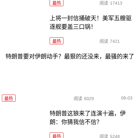
最热
阅读
17413
上将一封信捅破天！美军五艘驱
逐舰要盖三口锅！
最热
阅读
7421
特朗普要对伊朗动手？最狠的还没来，最骚的来了
08-03
最热
阅读
6029
特朗普这狼来了连演十遍，伊
朗：你猜我信不信？
最热
阅读
5248