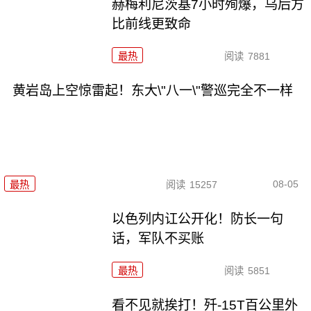
赫梅利尼茨基7小时殉爆，乌后方
比前线更致命
最热
阅读
7881
黄岩岛上空惊雷起！东大\"八一\"警巡完全不一样
08-05
最热
阅读
15257
以色列内讧公开化！防长一句
话，军队不买账
最热
阅读
5851
看不见就挨打！歼-15T百公里外