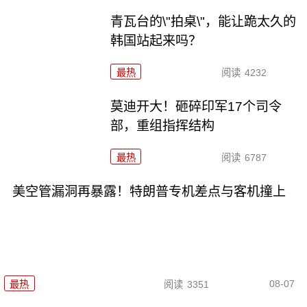
青瓦台的\"拍桌\"，能让跪太久的
韩国站起来吗？
最热
阅读
4232
莫迪开大！砸碎印军17个司令
部，重组指挥结构
最热
阅读
6787
美空管漏洞再暴露！特朗普专机差点与客机撞上
08-07
最热
阅读
3351