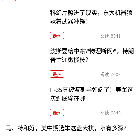
科幻片照进了现实，东大机器狼
驮着武器冲锋！
最热
阅读
8541
波斯要给中东\"物理断网\"，特朗
普忙递橄榄枝？
最热
阅读
7007
F-35真被波斯导弹端了！美军这
次到底输在哪
最热
阅读
6845
马、特和好，美中期选举这盘大棋，水有多深？