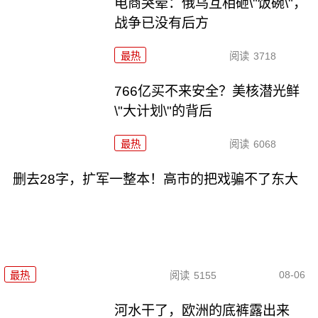
电商哭晕：俄乌互相砸\"饭碗\"，
战争已没有后方
最热
阅读
3718
766亿买不来安全？美核潜光鲜
\"大计划\"的背后
最热
阅读
6068
删去28字，扩军一整本！高市的把戏骗不了东大
08-06
最热
阅读
5155
河水干了，欧洲的底裤露出来