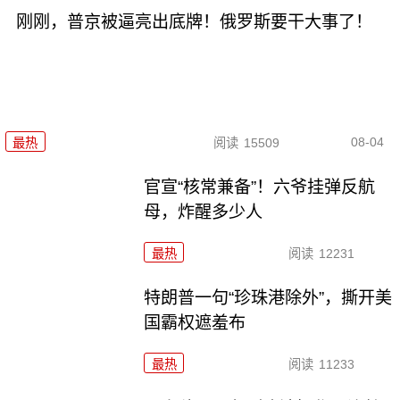
刚刚，普京被逼亮出底牌！俄罗斯要干大事了！
08-04
最热
阅读
15509
官宣“核常兼备”！六爷挂弹反航
母，炸醒多少人
最热
阅读
12231
特朗普一句“珍珠港除外”，撕开美
国霸权遮羞布
最热
阅读
11233