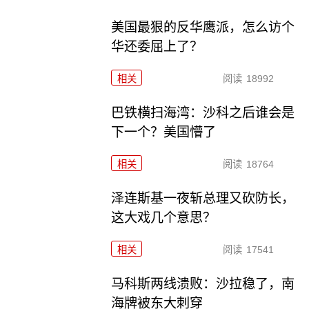
美国最狠的反华鹰派，怎么访个
华还委屈上了？
相关
阅读
18992
巴铁横扫海湾：沙科之后谁会是
下一个？美国懵了
相关
阅读
18764
泽连斯基一夜斩总理又砍防长，
这大戏几个意思？
相关
阅读
17541
马科斯两线溃败：沙拉稳了，南
海牌被东大刺穿