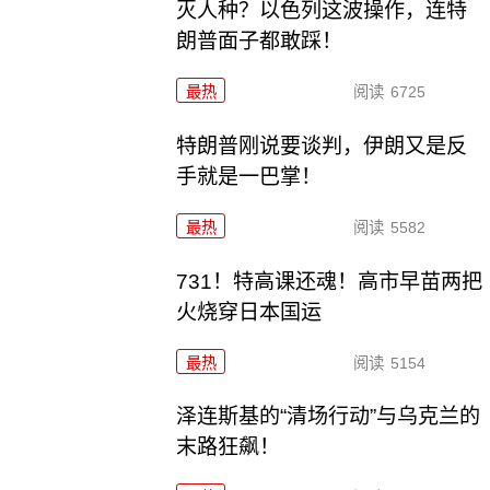
灭人种？以色列这波操作，连特
朗普面子都敢踩！
最热
阅读
6725
特朗普刚说要谈判，伊朗又是反
手就是一巴掌！
最热
阅读
5582
731！特高课还魂！高市早苗两把
火烧穿日本国运
最热
阅读
5154
泽连斯基的“清场行动”与乌克兰的
末路狂飙！