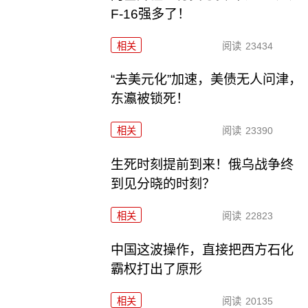
F-16强多了！
相关
阅读
23434
“去美元化”加速，美债无人问津，
东瀛被锁死！
相关
阅读
23390
生死时刻提前到来！俄乌战争终
到见分晓的时刻？
相关
阅读
22823
中国这波操作，直接把西方石化
霸权打出了原形
相关
阅读
20135