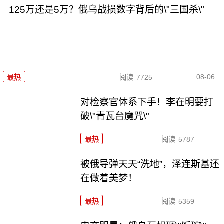
125万还是5万？俄乌战损数字背后的\"三国杀\"
08-06
最热
阅读
7725
对检察官体系下手！李在明要打
破\"青瓦台魔咒\"
最热
阅读
5787
被俄导弹天天“洗地”，泽连斯基还
在做着美梦！
最热
阅读
5359