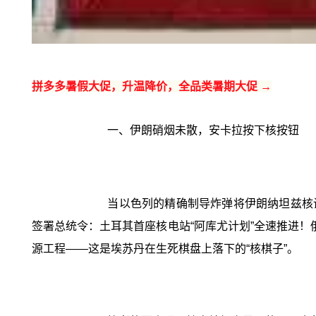
拼多多暑假大促，升温降价，全品类暑期大促 →
一、伊朗硝烟未散，安卡拉按下核按钮
当以色列的精确制导炸弹将伊朗纳坦兹核
签署总统令：土耳其首座核电站“阿库尤计划”全速推进！俄
源工程——这是埃苏丹在生死棋盘上落下的“核棋子”。