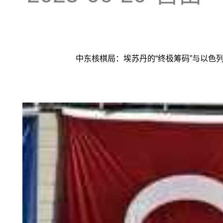
中东核棋局：埃苏丹的“终极筹码”与以色