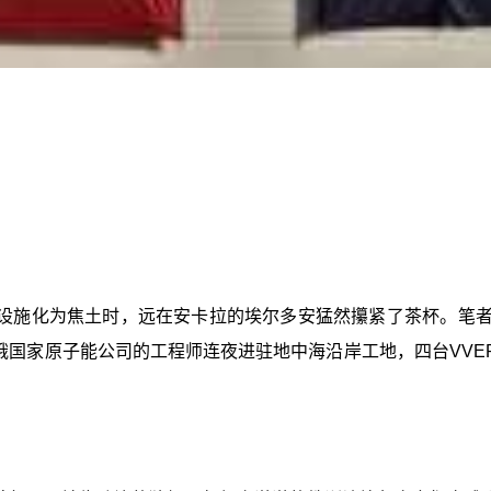
设施化为焦土时，远在安卡拉的埃尔多安猛然攥紧了茶杯。笔者观
国家原子能公司的工程师连夜进驻地中海沿岸工地，四台VVER