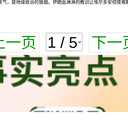
蒸气，是地缘政治的狼烟。伊朗血淋淋的教训让埃尔多安彻夜难
上一页
下一