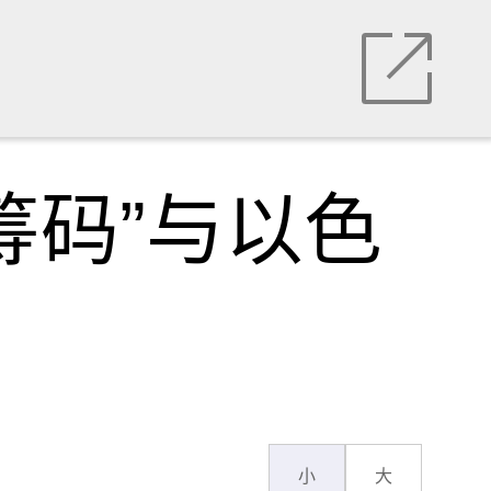
筹码”与以色
小
大