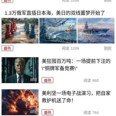
最热
阅读
2056
刚刚
1.3万俄军直插日本海，美日的双线噩梦开始了
最热
阅读
1209
刚刚
美狂囤百万吨：一场提前下注的
\"铜牌军备竞赛\"
最热
阅读
860
美利坚一场电子战演习，把自家
救护机送了命！
最热
阅读
764