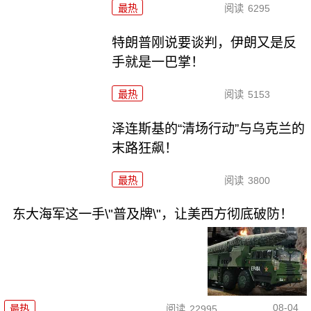
最热
阅读
6295
特朗普刚说要谈判，伊朗又是反
手就是一巴掌！
最热
阅读
5153
泽连斯基的“清场行动”与乌克兰的
末路狂飙！
最热
阅读
3800
东大海军这一手\"普及牌\"，让美西方彻底破防！
08-04
最热
阅读
22995