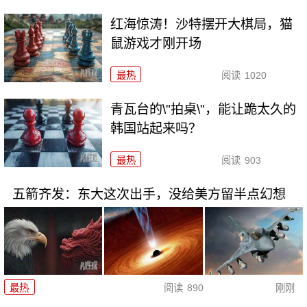
红海惊涛！沙特摆开大棋局，猫
鼠游戏才刚开场
最热
阅读
1020
青瓦台的\"拍桌\"，能让跪太久的
韩国站起来吗？
最热
阅读
903
五箭齐发：东大这次出手，没给美方留半点幻想
最热
阅读
890
刚刚