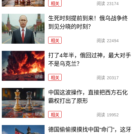
相关
阅读
23174
生死时刻提前到来！俄乌战争终
到见分晓的时刻？
相关
阅读
22494
打了4年半，俄回过神，最大对手
不是乌克兰？
相关
阅读
20317
中国这波操作，直接把西方石化
霸权打出了原形
相关
阅读
19952
德国偷偷摸摸找中国“命门”，这牙