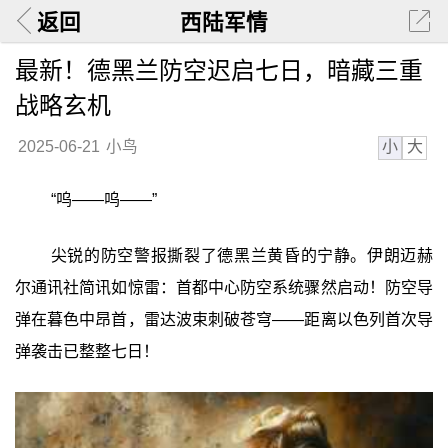
返回
西陆军情
最新！德黑兰防空迟启七日，暗藏三重
战略玄机
小
大
2025-06-21
小鸟
“呜——呜——”
尖锐的防空警报撕裂了德黑兰黄昏的宁静。伊朗迈赫
尔通讯社简讯如惊雷：首都中心防空系统骤然启动！防空导
弹在暮色中昂首，雷达波束刺破苍穹——距离以色列首次导
弹袭击已整整七日！