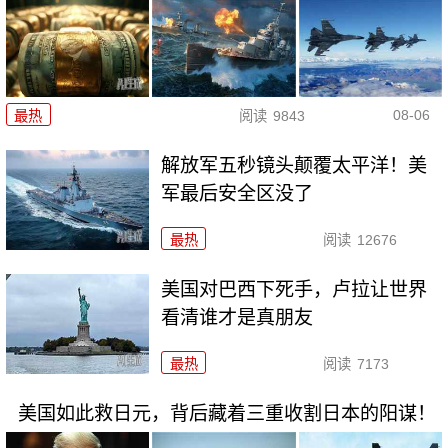
08-06
最热
阅读
9843
解放军五秒镜头颠覆太平洋！美
军最后安全区没了
最热
阅读
12676
美国对巴西下死手，卢拉让世界
看清谁才是真朋友
最热
阅读
7173
美国如此救日元，背后藏着三重收割日本的阳谋！