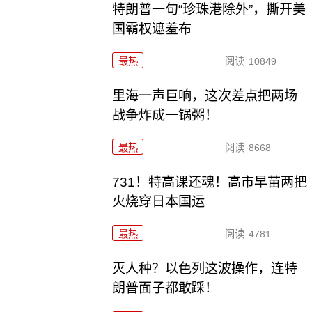
特朗普一句“珍珠港除外”，撕开美
国霸权遮羞布
最热
阅读
10849
里海一声巨响，这次差点把两场
战争炸成一锅粥！
最热
阅读
8668
731！特高课还魂！高市早苗两把
火烧穿日本国运
最热
阅读
4781
灭人种？以色列这波操作，连特
朗普面子都敢踩！