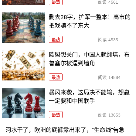
最热
阅读
4561
删去28字，扩军一整本！高市的
把戏骗不了东大
最热
阅读
4535
欧盟想关门，中国人就翻墙，布
鲁塞尔被逼到墙角
最热
阅读
14884
暴风来袭，这局决不能输，想赢
一定要和中国联手
最热
阅读
13653
河水干了，欧洲的底裤露出来了，“生命线”告急