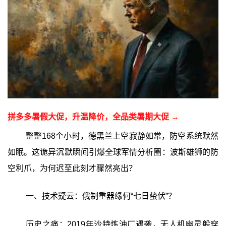
拼多多暑假大促，升温降价，全品类暑期大促 →
整整168个小时，德黑兰上空寂静如常，防空系统默然
如眠。这诡异沉默瞬间引爆全球军情分析圈：波斯雄狮的防
空利爪，为何迟至此刻才骤然亮出？
一、技术疑云：俄制重器缘何“七日蛰伏”？
历史之痛：2019年沙特炼油厂遇袭，无人机幽灵般穿