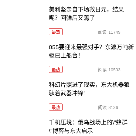
美利坚亲自下场救日元，结果
呢？回弹后又蔫了
最热
阅读
11749
055要迎来最强对手？东瀛万吨新
驱已上船台！
最热
阅读
10503
科幻片照进了现实，东大机器狼
驮着武器冲锋！
最热
阅读
8136
千机压境：俄乌战场上的\"蜂群
\"博弈与东大启示