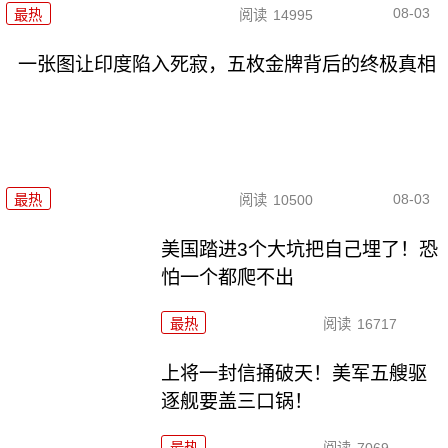
08-03
最热
阅读
14995
一张图让印度陷入死寂，五枚金牌背后的终极真相
08-03
最热
阅读
10500
美国踏进3个大坑把自己埋了！恐
怕一个都爬不出
最热
阅读
16717
上将一封信捅破天！美军五艘驱
逐舰要盖三口锅！
最热
阅读
7069