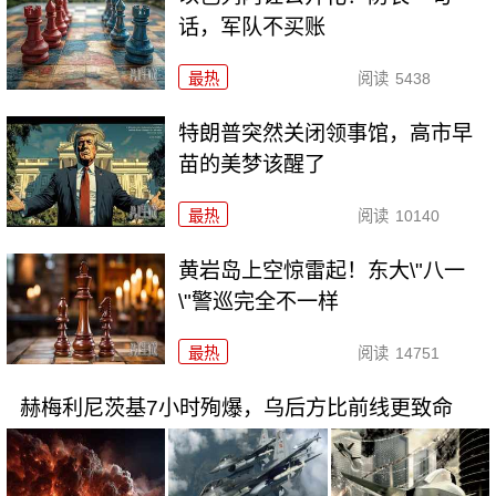
话，军队不买账
最热
阅读
5438
特朗普突然关闭领事馆，高市早
苗的美梦该醒了
最热
阅读
10140
黄岩岛上空惊雷起！东大\"八一
\"警巡完全不一样
最热
阅读
14751
赫梅利尼茨基7小时殉爆，乌后方比前线更致命