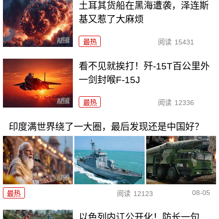
土耳其货船在黑海遭袭，泽连斯
基又惹了大麻烦
最热
阅读
15431
看不见就挨打！歼-15T百公里外
一剑封喉F-15J
最热
阅读
12336
印度满世界绕了一大圈，最后发现还是中国好？
08-05
最热
阅读
12123
以色列内讧公开化！防长一句