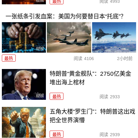
最热
阅读
4993
一张纸条引发血案：美国为何要替日本“托底”？
最热
阅读
4106
2小时前
特朗普“黄金舰队”：2750亿美金
堆出海上棺材
最热
阅读
2933
五角大楼“罗生门”：特朗普这出戏
把全世界演懵
最热
阅读
2939