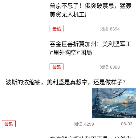
普京不忍了！俄突破禁忌，猛轰
美资无人机工厂
最热
阅读
8694
吞金巨兽折翼加州：美利坚军工
\"里外掏空\"困局
最热
阅读
6358
波斯的浓缩铀，美利坚是真想拿，还是做样子？
08-03
最热
阅读
4299