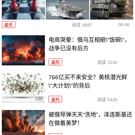
08-06
最热
阅读
4997
电商哭晕：俄乌互相砸\"饭碗\"，
战争已没有后方
最热
阅读
3145
766亿买不来安全？美核潜光鲜
\"大计划\"的背后
最热
阅读
5426
被俄导弹天天“洗地”，泽连斯基还
在做着美梦！