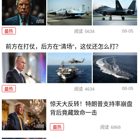
08-05
最热
阅读
5634
前方在打仗，后方在“清场”，这仗还怎么打？
08-05
最热
阅读
4634
惊天大反转！特朗普支持率崩盘
背后竟藏致命一击
最热
阅读
6868