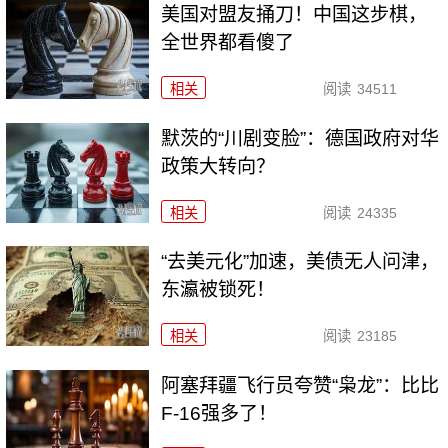
美国对盟友捅刀！中国这步棋，
全世界都看傻了
相关
阅读
34511
默茨的“川剧变脸”：德国政府对华
政策大转向？
相关
阅读
24335
“去美元化”加速，美债无人问津，
东瀛被锁死！
相关
阅读
23185
阿塞拜疆飞行员夸赞“枭龙”：比比
F-16强多了！