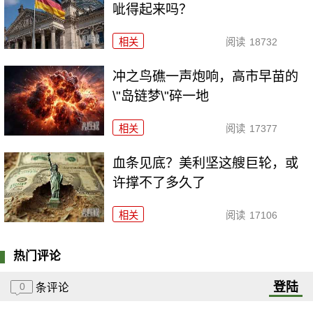
呲得起来吗？
相关
阅读
18732
冲之鸟礁一声炮响，高市早苗的
\"岛链梦\"碎一地
相关
阅读
17377
血条见底？美利坚这艘巨轮，或
许撑不了多久了
相关
阅读
17106
热门评论
登陆
0
条评论