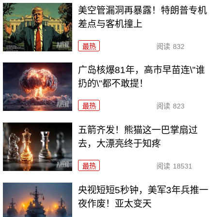
美空管漏洞再暴露！特朗普专机
差点与客机撞上
最热
阅读
832
广岛核爆81年，高市早苗连\"谁
扔的\"都不敢提！
最热
阅读
823
五箭齐发！熊猫这一巴掌扇过
去，大漂亮终于知疼
最热
阅读
18531
央视短短5秒钟，美军3年兵推一
夜作废！亚太变天