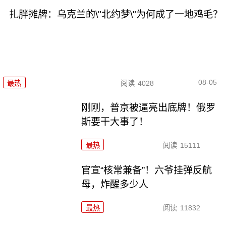
扎胖摊牌：乌克兰的\"北约梦\"为何成了一地鸡毛？
08-05
最热
阅读
4028
刚刚，普京被逼亮出底牌！俄罗
斯要干大事了！
最热
阅读
15111
官宣“核常兼备”！六爷挂弹反航
母，炸醒多少人
最热
阅读
11832