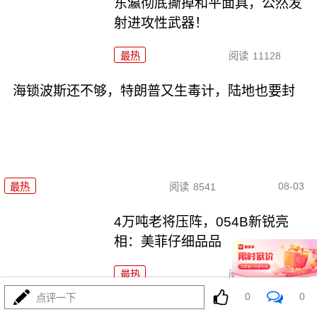
东瀛彻底撕掉和平面具，公然发
射进攻性武器！
最热
阅读
11128
海锁波斯还不够，特朗普又生毒计，陆地也要封
08-03
最热
阅读
8541
4万吨老将压阵，054B新锐亮
相：美菲仔细品品
最热
阅读
8290
0
0
点评一下
西班牙在北非的那块飞地休达，为何突然炸了锅