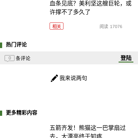
血条见底？美利坚这艘巨轮，或
许撑不了多久了
相关
阅读
17076
热门评论
登陆
0
条评论
我来说两句
更多精彩内容
五箭齐发！熊猫这一巴掌扇过
去，大漂亮终于知疼