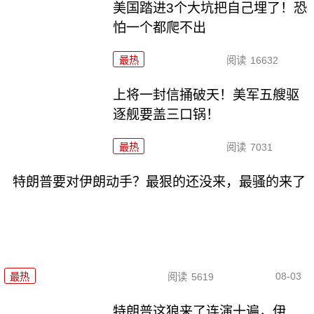
美国踏进3个大坑把自己埋了！恐
怕一个都爬不出
最热
阅读
16632
上将一封信捅破天！美军五艘驱
逐舰要盖三口锅！
最热
阅读
7031
特朗普要对伊朗动手？最狠的还没来，最骚的来了
08-03
最热
阅读
5619
特朗普这狼来了连演十遍，伊