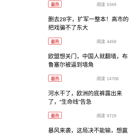
最热
阅读
5349
删去28字，扩军一整本！高市的
把戏骗不了东大
最热
阅读
4458
欧盟想关门，中国人就翻墙，布
鲁塞尔被逼到墙角
最热
阅读
14706
河水干了，欧洲的底裤露出来
了，“生命线”告急
最热
阅读
9729
暴风来袭，这局决不能输，想赢