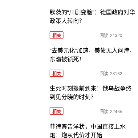
默茨的“川剧变脸”：德国政府对华
政策大转向？
相关
阅读
24320
“去美元化”加速，美债无人问津，
东瀛被锁死！
相关
阅读
23162
生死时刻提前到来！俄乌战争终
到见分晓的时刻？
相关
阅读
22465
菲律宾告洋状，中国直接上水
炮：炮灰代价才开始