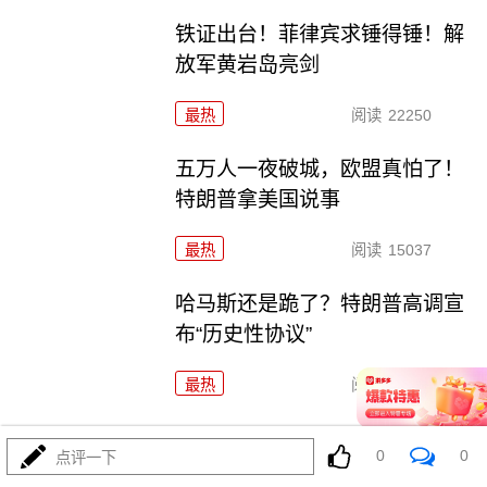
铁证出台！菲律宾求锤得锤！解
放军黄岩岛亮剑
最热
阅读
22250
五万人一夜破城，欧盟真怕了！
特朗普拿美国说事
最热
阅读
15037
哈马斯还是跪了？特朗普高调宣
布“历史性协议”
最热
阅读
10557
炸电厂锁死波斯湾！特朗普要对伊朗下死手了？
0
0
点评一下