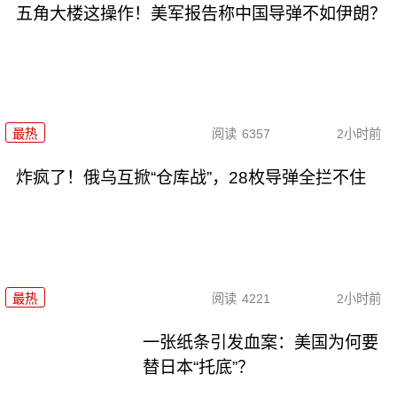
五角大楼这操作！美军报告称中国导弹不如伊朗？
最热
阅读
6357
2小时前
炸疯了！俄乌互掀“仓库战”，28枚导弹全拦不住
最热
阅读
4221
2小时前
一张纸条引发血案：美国为何要
替日本“托底”？