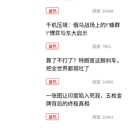
最热
阅读
10468
千机压境：俄乌战场上的\"蜂群
\"博弈与东大启示
最热
阅读
7851
算了不打了？特朗普这脚刹车，
把全世界都晃吐了
最热
阅读
14956
一张图让印度陷入死寂，五枚金
牌背后的终极真相
最热
阅读
10461