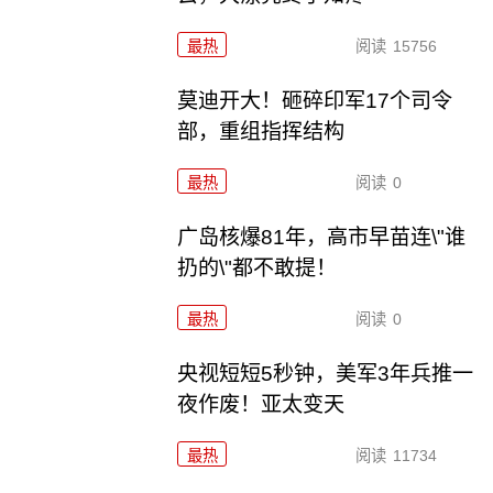
最热
阅读
15756
莫迪开大！砸碎印军17个司令
部，重组指挥结构
最热
阅读
0
广岛核爆81年，高市早苗连\"谁
扔的\"都不敢提！
最热
阅读
0
央视短短5秒钟，美军3年兵推一
夜作废！亚太变天
最热
阅读
11734