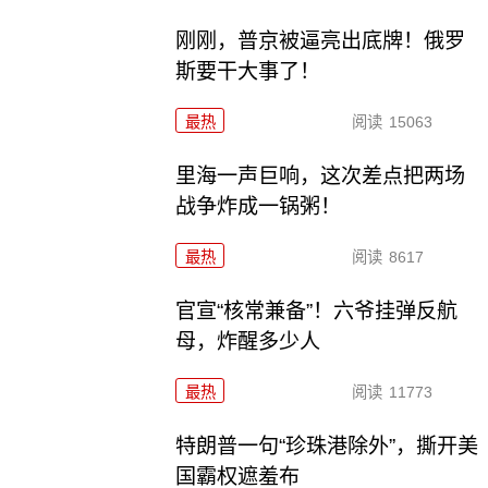
刚刚，普京被逼亮出底牌！俄罗
斯要干大事了！
最热
阅读
15063
里海一声巨响，这次差点把两场
战争炸成一锅粥！
最热
阅读
8617
官宣“核常兼备”！六爷挂弹反航
母，炸醒多少人
最热
阅读
11773
特朗普一句“珍珠港除外”，撕开美
国霸权遮羞布