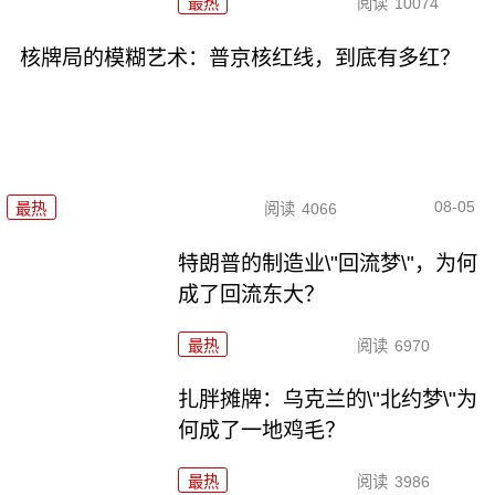
最热
阅读
10074
核牌局的模糊艺术：普京核红线，到底有多红？
08-05
最热
阅读
4066
特朗普的制造业\"回流梦\"，为何
成了回流东大？
最热
阅读
6970
扎胖摊牌：乌克兰的\"北约梦\"为
何成了一地鸡毛？
最热
阅读
3986