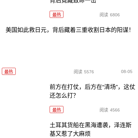
背后竟藏致命一击
最热
阅读
6806
美国如此救日元，背后藏着三重收割日本的阳谋！
08-05
最热
阅读
5576
前方在打仗，后方在“清场”，这仗
还怎么打？
最热
阅读
4566
土耳其货船在黑海遭袭，泽连斯
基又惹了大麻烦