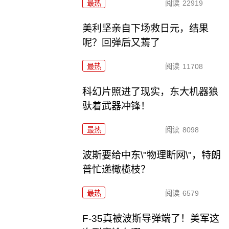
最热
阅读
22919
美利坚亲自下场救日元，结果
呢？回弹后又蔫了
最热
阅读
11708
科幻片照进了现实，东大机器狼
驮着武器冲锋！
最热
阅读
8098
波斯要给中东\"物理断网\"，特朗
普忙递橄榄枝？
最热
阅读
6579
F-35真被波斯导弹端了！美军这