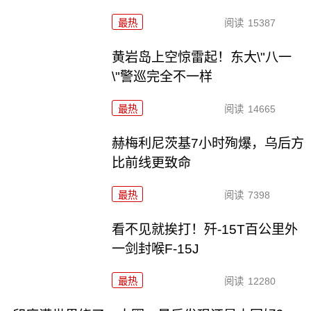
最热
阅读
15387
黄岩岛上空惊雷起！东大\"八一
\"警巡完全不一样
最热
阅读
14665
赫梅利尼茨基7小时殉爆，乌后方
比前线更致命
最热
阅读
7398
看不见就挨打！歼-15T百公里外
一剑封喉F-15J
最热
阅读
12280