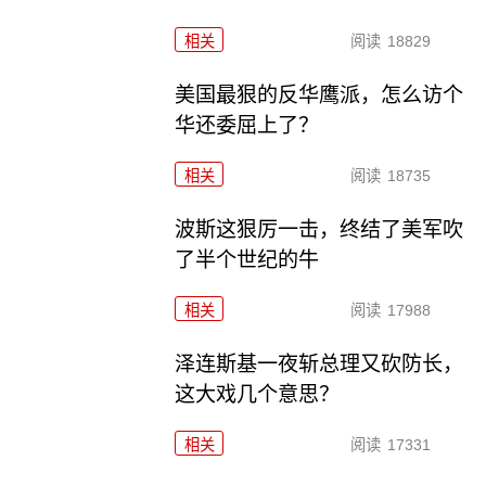
相关
阅读
18829
美国最狠的反华鹰派，怎么访个
华还委屈上了？
相关
阅读
18735
波斯这狠厉一击，终结了美军吹
了半个世纪的牛
相关
阅读
17988
泽连斯基一夜斩总理又砍防长，
这大戏几个意思？
相关
阅读
17331