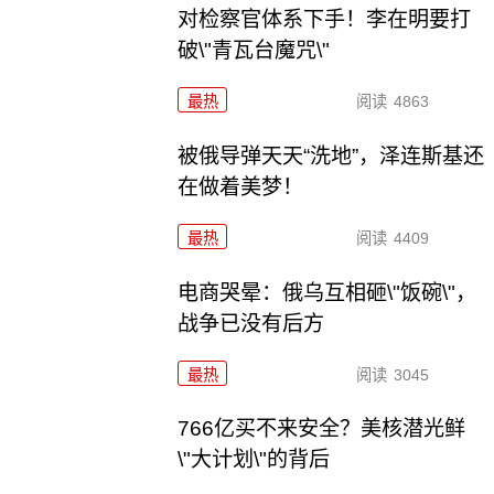
对检察官体系下手！李在明要打
破\"青瓦台魔咒\"
最热
阅读
4863
被俄导弹天天“洗地”，泽连斯基还
在做着美梦！
最热
阅读
4409
电商哭晕：俄乌互相砸\"饭碗\"，
战争已没有后方
最热
阅读
3045
766亿买不来安全？美核潜光鲜
\"大计划\"的背后