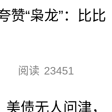
夸赞“枭龙”：比比
阅读
23451
速，美债无人问津，