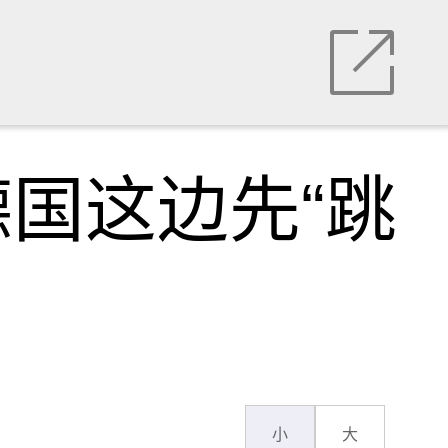
国这边先“跳
小
大