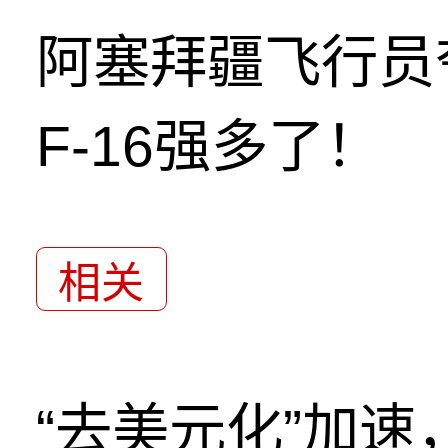
阿塞拜疆飞行员
F-16强多了！
相关
“去美元化”加