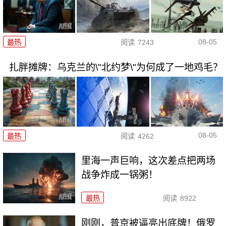
08-05
最热
阅读
7243
扎胖摊牌：乌克兰的\"北约梦\"为何成了一地鸡毛？
08-05
最热
阅读
4262
里海一声巨响，这次差点把两场
战争炸成一锅粥！
最热
阅读
8922
刚刚，普京被逼亮出底牌！俄罗