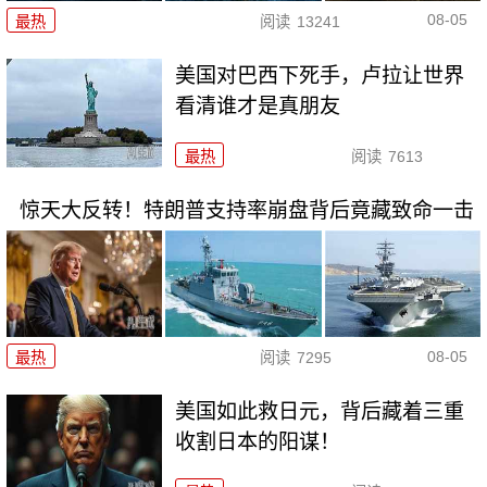
08-05
最热
阅读
13241
美国对巴西下死手，卢拉让世界
看清谁才是真朋友
最热
阅读
7613
惊天大反转！特朗普支持率崩盘背后竟藏致命一击
08-05
最热
阅读
7295
美国如此救日元，背后藏着三重
收割日本的阳谋！