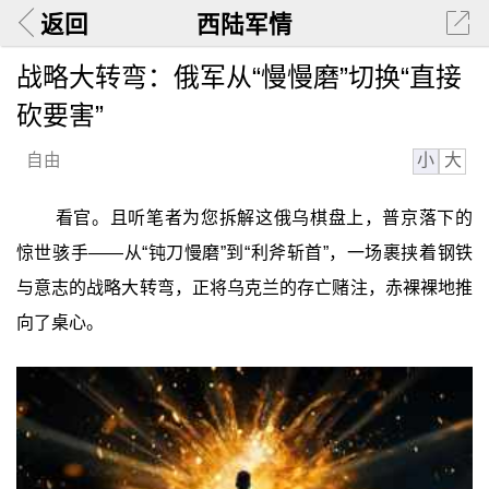
返回
西陆军情
战略大转弯：俄军从“慢慢磨”切换“直接
砍要害”
小
大
自由
看官。且听笔者为您拆解这俄乌棋盘上，普京落下的
惊世骇手——从“钝刀慢磨”到“利斧斩首”，一场裹挟着钢铁
与意志的战略大转弯，正将乌克兰的存亡赌注，赤裸裸地推
向了桌心。