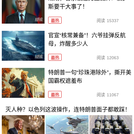
斯要干大事了！
最热
阅读
15337
官宣“核常兼备”！六爷挂弹反航
母，炸醒多少人
最热
阅读
12063
特朗普一句“珍珠港除外”，撕开美
国霸权遮羞布
最热
阅读
11067
灭人种？以色列这波操作，连特朗普面子都敢踩！