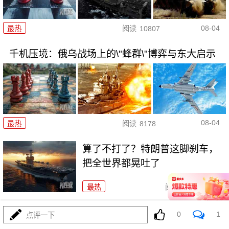
08-04
最热
阅读
10807
千机压境：俄乌战场上的\"蜂群\"博弈与东大启示
08-04
最热
阅读
8178
算了不打了？特朗普这脚刹车，
把全世界都晃吐了
最热
阅读
15330
一张图让印度陷入死寂，五枚金牌背后的终极真相
0
1
点评一下