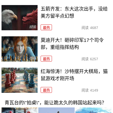
五箭齐发：东大这次出手，没给
美方留半点幻想
最热
阅读
4687
莫迪开大！砸碎印军17个司令
部，重组指挥结构
最热
阅读
6257
红海惊涛！沙特摆开大棋局，猫
鼠游戏才刚开场
最热
阅读
4149
青瓦台的\"拍桌\"，能让跪太久的韩国站起来吗？