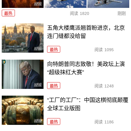
最热
阅读
1820
刚刚
五角大楼鹰派翘首盼进京，北京
连门缝都没给留
最热
阅读
1095
向特朗普同志致敬！美政坛上演
“超级抹红大赛”
最热
阅读
1248
“工厂的工厂”：中国这棋彻底颠覆
全球工业版图
最热
阅读
1186