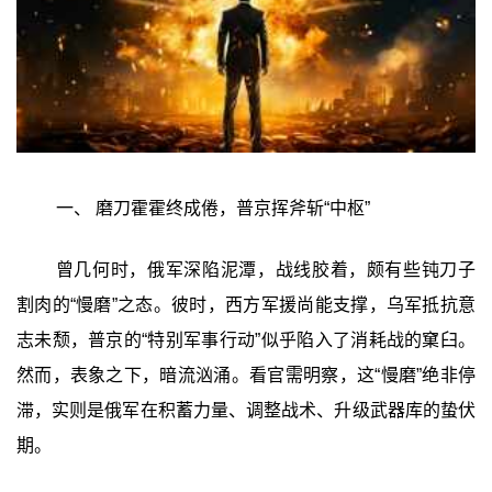
一、 磨刀霍霍终成倦，普京挥斧斩“中枢”
曾几何时，俄军深陷泥潭，战线胶着，颇有些钝刀子
割肉的“慢磨”之态。彼时，西方军援尚能支撑，乌军抵抗意
志未颓，普京的“特别军事行动”似乎陷入了消耗战的窠臼。
然而，表象之下，暗流汹涌。看官需明察，这“慢磨”绝非停
滞，实则是俄军在积蓄力量、调整战术、升级武器库的蛰伏
期。