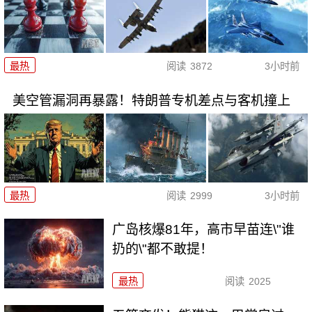
最热
阅读
3872
3小时前
美空管漏洞再暴露！特朗普专机差点与客机撞上
最热
阅读
2999
3小时前
广岛核爆81年，高市早苗连\"谁
扔的\"都不敢提！
最热
阅读
2025