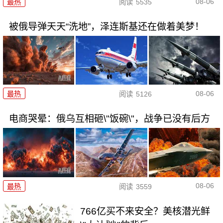
08-06
最热
阅读
5535
被俄导弹天天“洗地”，泽连斯基还在做着美梦！
08-06
最热
阅读
5126
电商哭晕：俄乌互相砸\"饭碗\"，战争已没有后方
08-06
最热
阅读
3559
766亿买不来安全？美核潜光鲜