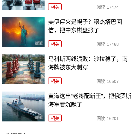
相关
阅读
17474
美伊停火是幌子？穆杰塔巴回
信，把中东棋盘掀了
相关
阅读
17468
马科斯两线溃败：沙拉稳了，南
海牌被东大刺穿
相关
阅读
16507
黄海这出“老将配新王”，把俄罗斯
海军看沉默了
相关
阅读
16201