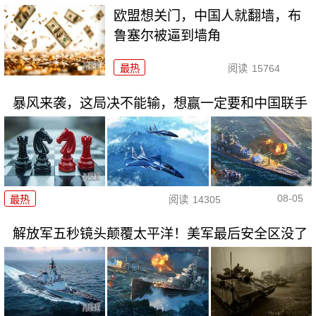
欧盟想关门，中国人就翻墙，布
鲁塞尔被逼到墙角
最热
阅读
15764
暴风来袭，这局决不能输，想赢一定要和中国联手
08-05
最热
阅读
14305
解放军五秒镜头颠覆太平洋！美军最后安全区没了