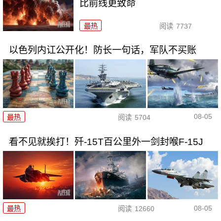
比前线更致命
最热
阅读
7737
以色列内讧公开化！防长一句话，军队不买账
08-05
最热
阅读
5704
看不见就挨打！歼-15T百公里外一剑封喉F-15J
08-05
最热
阅读
12660