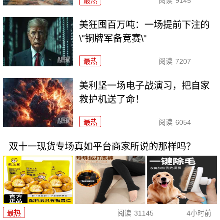
最热
阅读
9145
美狂囤百万吨：一场提前下注的
\"铜牌军备竞赛\"
最热
阅读
7207
美利坚一场电子战演习，把自家
救护机送了命！
最热
阅读
6054
双十一现货专场真如平台商家所说的那样吗？
最热
阅读
31145
4小时前