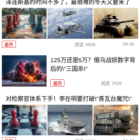
泽连斯基的时间不多了，最艰难的冬天又要来了
08-06
最热
阅读
9909
125万还是5万？俄乌战损数字背
后的\"三国杀\"
最热
阅读
7529
对检察官体系下手！李在明要打破\"青瓦台魔咒\"