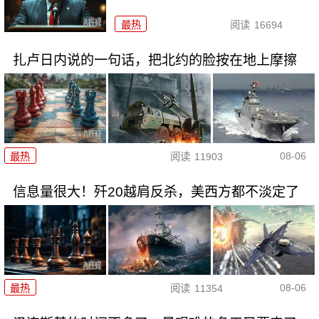
最热
阅读
16694
扎卢日内说的一句话，把北约的脸按在地上摩擦
08-06
最热
阅读
11903
信息量很大！歼20越肩反杀，美西方都不淡定了
08-06
最热
阅读
11354