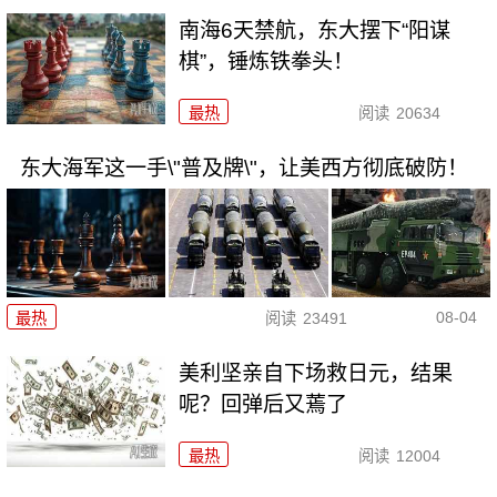
南海6天禁航，东大摆下“阳谋
棋”，锤炼铁拳头！
最热
阅读
20634
东大海军这一手\"普及牌\"，让美西方彻底破防！
08-04
最热
阅读
23491
美利坚亲自下场救日元，结果
呢？回弹后又蔫了
最热
阅读
12004