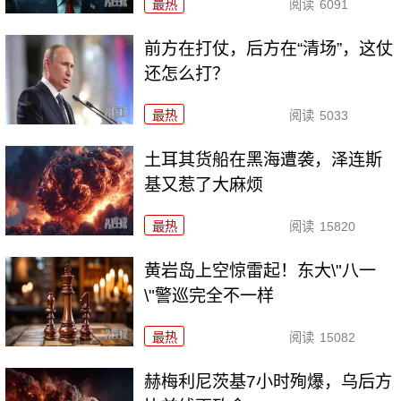
最热
阅读
6091
前方在打仗，后方在“清场”，这仗
还怎么打？
最热
阅读
5033
土耳其货船在黑海遭袭，泽连斯
基又惹了大麻烦
最热
阅读
15820
黄岩岛上空惊雷起！东大\"八一
\"警巡完全不一样
最热
阅读
15082
赫梅利尼茨基7小时殉爆，乌后方