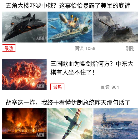
五角大楼吓唬中俄？这事恰恰暴露了美军的底裤
最热
阅读
1056
刚刚
三国歃血为盟剑指何方？中东大
棋有人坐不住了！
最热
阅读
964
胡塞这一炸，我终于看懂伊朗总统昨天那句话了