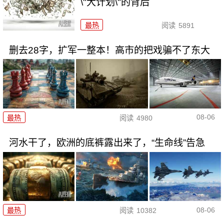
\"大计划\"的背后
最热
阅读
5891
删去28字，扩军一整本！高市的把戏骗不了东大
08-06
最热
阅读
4980
河水干了，欧洲的底裤露出来了，“生命线”告急
08-06
最热
阅读
10382