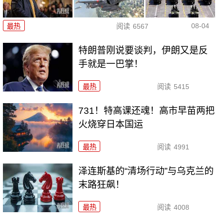
08-04
最热
阅读
6567
特朗普刚说要谈判，伊朗又是反
手就是一巴掌！
最热
阅读
5415
731！特高课还魂！高市早苗两把
火烧穿日本国运
最热
阅读
4991
泽连斯基的“清场行动”与乌克兰的
末路狂飙！
最热
阅读
4008