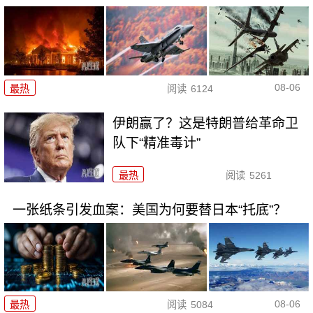
08-06
最热
阅读
6124
伊朗赢了？这是特朗普给革命卫
队下“精准毒计”
最热
阅读
5261
一张纸条引发血案：美国为何要替日本“托底”？
08-06
最热
阅读
5084