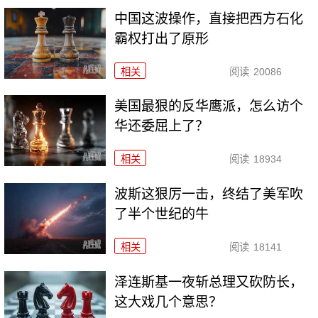
中国这波操作，直接把西方石化
霸权打出了原形
相关
阅读
20086
美国最狠的反华鹰派，怎么访个
华还委屈上了？
相关
阅读
18934
波斯这狠厉一击，终结了美军吹
了半个世纪的牛
相关
阅读
18141
泽连斯基一夜斩总理又砍防长，
这大戏几个意思？