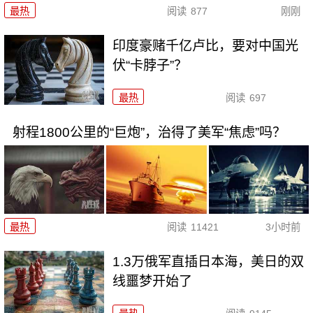
最热
阅读
877
刚刚
印度豪赌千亿卢比，要对中国光
伏“卡脖子”？
最热
阅读
697
射程1800公里的“巨炮”，治得了美军“焦虑”吗？
最热
阅读
11421
3小时前
1.3万俄军直插日本海，美日的双
线噩梦开始了