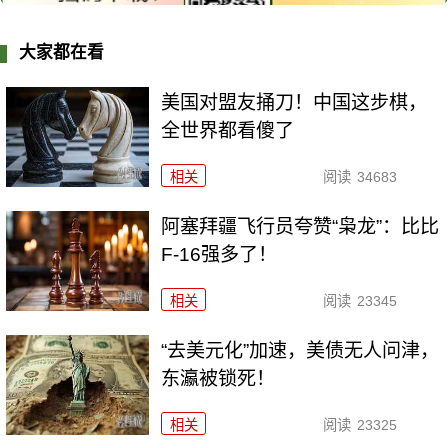
大家都在看
美国对盟友捅刀！中国这步棋，
全世界都看傻了
相关
阅读
34683
阿塞拜疆飞行员夸赞“枭龙”：比比
F-16强多了！
相关
阅读
23345
“去美元化”加速，美债无人问津，
东瀛被锁死！
相关
阅读
23325