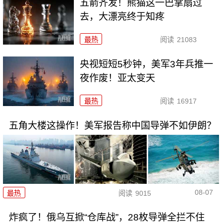
五箭齐发！熊猫这一巴掌扇过
去，大漂亮终于知疼
最热
阅读
21083
央视短短5秒钟，美军3年兵推一
夜作废！亚太变天
最热
阅读
16917
五角大楼这操作！美军报告称中国导弹不如伊朗？
08-07
最热
阅读
9015
炸疯了！俄乌互掀“仓库战”，28枚导弹全拦不住