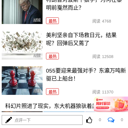
明前戛然而止？
最热
阅读
4768
美利坚亲自下场救日元，结果
呢？回弹后又蔫了
最热
阅读
12508
055要迎来最强对手？东瀛万吨新
驱已上船台！
最热
阅读
11370
科幻片照进了现实，东大机器狼驮着武器冲锋！
0
0
点评一下