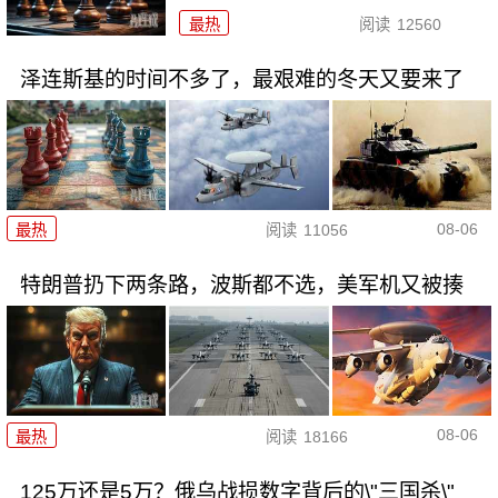
最热
阅读
12560
泽连斯基的时间不多了，最艰难的冬天又要来了
08-06
最热
阅读
11056
特朗普扔下两条路，波斯都不选，美军机又被揍
08-06
最热
阅读
18166
125万还是5万？俄乌战损数字背后的\"三国杀\"