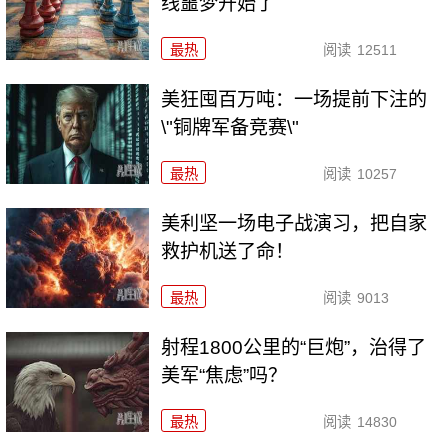
线噩梦开始了
最热
阅读
12511
美狂囤百万吨：一场提前下注的
\"铜牌军备竞赛\"
最热
阅读
10257
美利坚一场电子战演习，把自家
救护机送了命！
最热
阅读
9013
射程1800公里的“巨炮”，治得了
美军“焦虑”吗？
最热
阅读
14830