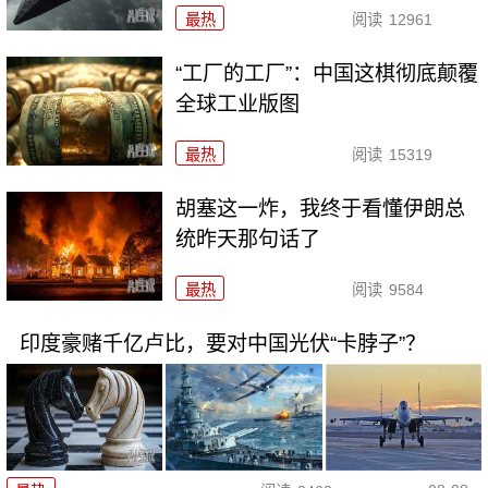
最热
阅读
12961
“工厂的工厂”：中国这棋彻底颠覆
全球工业版图
最热
阅读
15319
胡塞这一炸，我终于看懂伊朗总
统昨天那句话了
最热
阅读
9584
印度豪赌千亿卢比，要对中国光伏“卡脖子”？