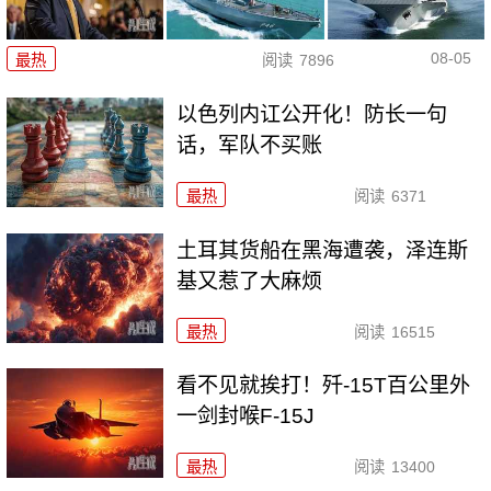
08-05
最热
阅读
7896
以色列内讧公开化！防长一句
话，军队不买账
最热
阅读
6371
土耳其货船在黑海遭袭，泽连斯
基又惹了大麻烦
最热
阅读
16515
看不见就挨打！歼-15T百公里外
一剑封喉F-15J
最热
阅读
13400