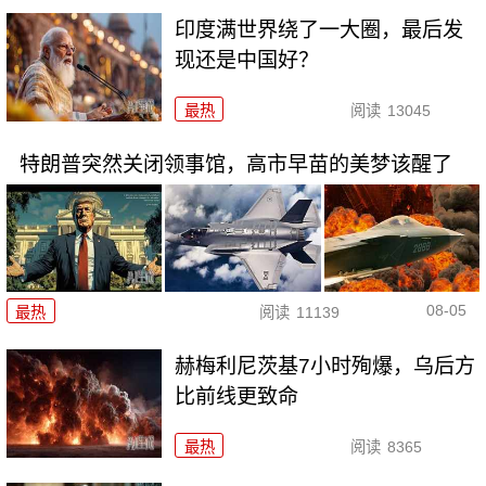
印度满世界绕了一大圈，最后发
现还是中国好？
最热
阅读
13045
特朗普突然关闭领事馆，高市早苗的美梦该醒了
08-05
最热
阅读
11139
赫梅利尼茨基7小时殉爆，乌后方
比前线更致命
最热
阅读
8365