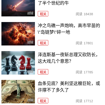
了半个世纪的牛
相关
阅读
18438
冲之鸟礁一声炮响，高市早苗的
\"岛链梦\"碎一地
相关
阅读
17801
泽连斯基一夜斩总理又砍防长，
这大戏几个意思？
相关
阅读
17785
血条见底？美利坚这艘巨轮，或
许撑不了多久了
相关
阅读
17712