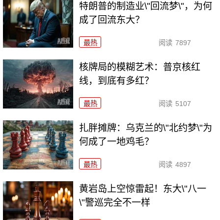
特朗普的制造业\"回流梦\"，为何
成了回流东大？
最热
阅读
7897
核牌局的模糊艺术：普京核红
线，到底有多红？
最热
阅读
5107
扎胖摊牌：乌克兰的\"北约梦\"为
何成了一地鸡毛？
最热
阅读
4897
黄岩岛上空惊雷起！东大\"八一
\"警巡完全不一样