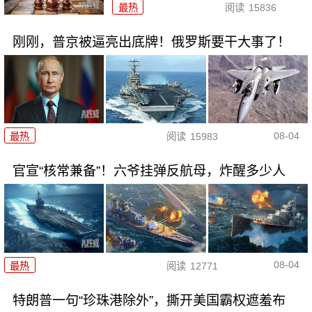
最热
阅读
15836
刚刚，普京被逼亮出底牌！俄罗斯要干大事了！
08-04
最热
阅读
15983
官宣“核常兼备”！六爷挂弹反航母，炸醒多少人
08-04
最热
阅读
12771
特朗普一句“珍珠港除外”，撕开美国霸权遮羞布