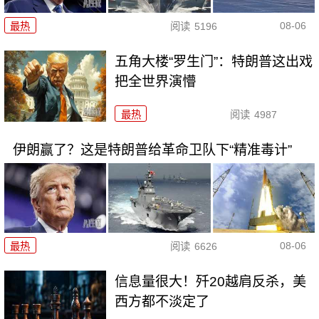
08-06
最热
阅读
5196
五角大楼“罗生门”：特朗普这出戏
把全世界演懵
最热
阅读
4987
伊朗赢了？这是特朗普给革命卫队下“精准毒计”
08-06
最热
阅读
6626
信息量很大！歼20越肩反杀，美
西方都不淡定了