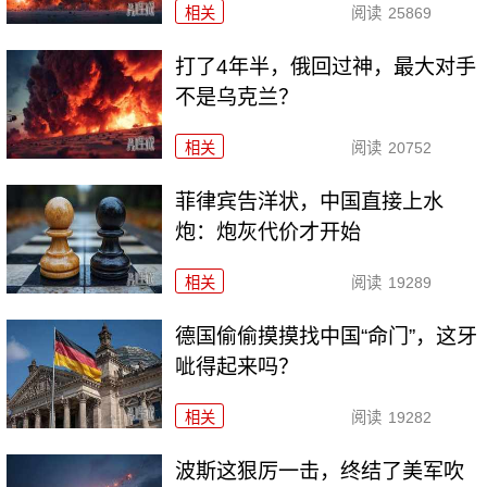
相关
阅读
25869
打了4年半，俄回过神，最大对手
不是乌克兰？
相关
阅读
20752
菲律宾告洋状，中国直接上水
炮：炮灰代价才开始
相关
阅读
19289
德国偷偷摸摸找中国“命门”，这牙
呲得起来吗？
相关
阅读
19282
波斯这狠厉一击，终结了美军吹