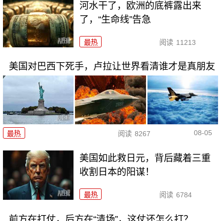
河水干了，欧洲的底裤露出来
了，“生命线”告急
最热
阅读
11213
美国对巴西下死手，卢拉让世界看清谁才是真朋友
08-05
最热
阅读
8267
美国如此救日元，背后藏着三重
收割日本的阳谋！
最热
阅读
6784
前方在打仗，后方在“清场”，这仗还怎么打？