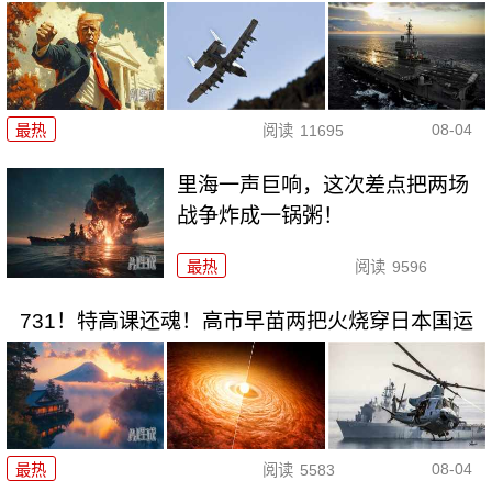
08-04
最热
阅读
11695
里海一声巨响，这次差点把两场
战争炸成一锅粥！
最热
阅读
9596
731！特高课还魂！高市早苗两把火烧穿日本国运
08-04
最热
阅读
5583