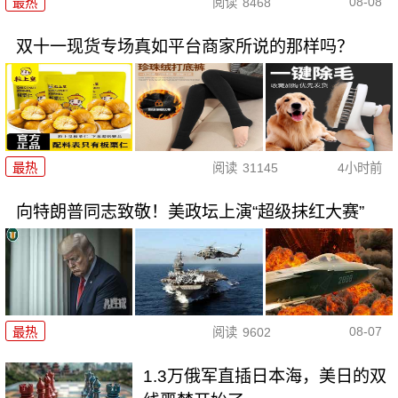
08-08
最热
阅读
8468
双十一现货专场真如平台商家所说的那样吗？
最热
阅读
31145
4小时前
向特朗普同志致敬！美政坛上演“超级抹红大赛”
08-07
最热
阅读
9602
1.3万俄军直插日本海，美日的双