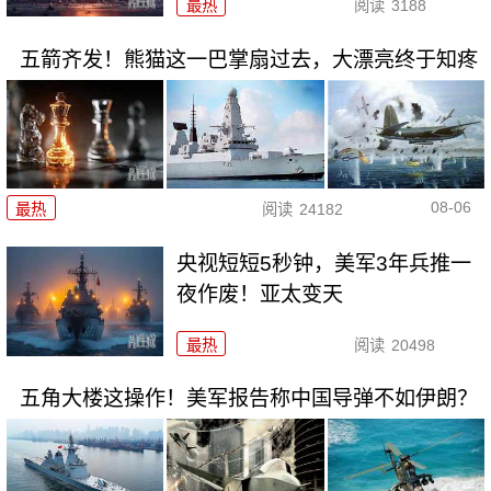
最热
阅读
3188
五箭齐发！熊猫这一巴掌扇过去，大漂亮终于知疼
08-06
最热
阅读
24182
央视短短5秒钟，美军3年兵推一
夜作废！亚太变天
最热
阅读
20498
五角大楼这操作！美军报告称中国导弹不如伊朗？