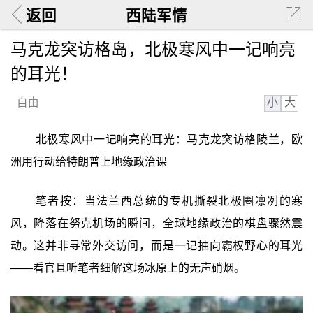
返回
西陆军情
马克龙突访格岛，北极寒风中一记响亮
的耳光！
小
大
自由
北极寒风中一记响亮的耳光：马克龙突访格陵兰，欧
洲用行动给特朗普上地缘政治课
笔者按：当法兰西总统的专机撕裂北极圈凛冽的寒
风，降落在努克机场的瞬间，全球地缘政治的棋盘骤然震
动。这并非寻常外交访问，而是一记抽向霸权野心的耳光
——看官且听笔者细解这场冰原上的无声硝烟。