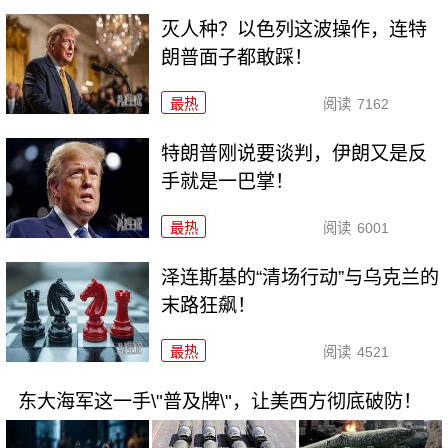
灭人种？以色列这波操作，连特
朗普面子都敢踩！
最热
阅读
7162
特朗普刚说要谈判，伊朗又是反
手就是一巴掌！
最热
阅读
6001
泽连斯基的“清场行动”与乌克兰的
末路狂飙！
最热
阅读
4521
东大海军这一手\"普及牌\"，让美西方彻底破防！