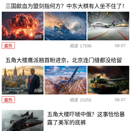
三国歃血为盟剑指何方？中东大棋有人坐不住了！
08-07
最热
阅读
17598
五角大楼鹰派翘首盼进京，北京连门缝都没给留
08-07
最热
阅读
15255
五角大楼吓唬中俄？这事恰恰暴
露了美军的底裤