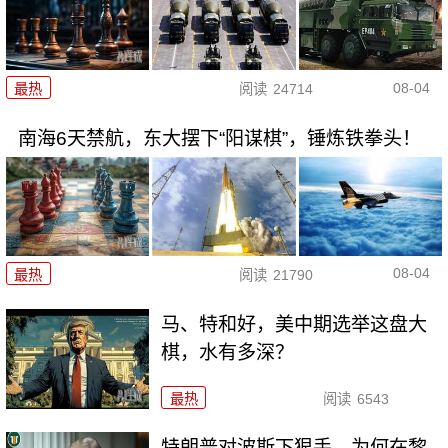
08-04
最热
阅读
24714
南海6天禁航，东大摆下“阳谋棋”，锤炼铁拳头！
08-04
最热
阅读
21790
马、特和好，美中期选举这盘大
棋，水有多深？
最热
阅读
6543
特朗普对波斯下狠手，为何在黎