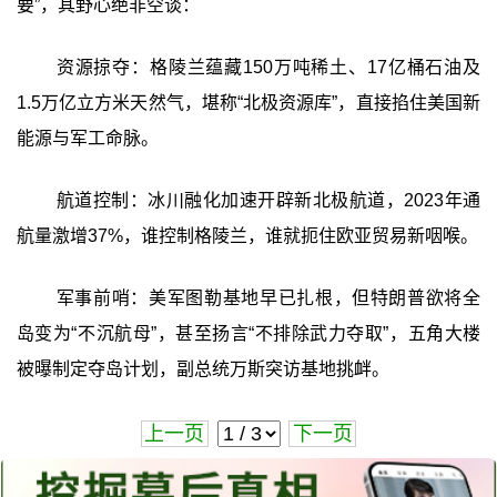
要”，其野心绝非空谈：
资源掠夺：格陵兰蕴藏150万吨稀土、17亿桶石油及
1.5万亿立方米天然气，堪称“北极资源库”，直接掐住美国新
能源与军工命脉。
航道控制：冰川融化加速开辟新北极航道，2023年通
航量激增37%，谁控制格陵兰，谁就扼住欧亚贸易新咽喉。
军事前哨：美军图勒基地早已扎根，但特朗普欲将全
岛变为“不沉航母”，甚至扬言“不排除武力夺取”，五角大楼
被曝制定夺岛计划，副总统万斯突访基地挑衅。
上一页
下一页