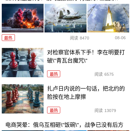
08-06
最热
阅读
8470
对检察官体系下手！李在明要打
破\"青瓦台魔咒\"
最热
阅读
6575
扎卢日内说的一句话，把北约的
脸按在地上摩擦
最热
阅读
13079
电商哭晕：俄乌互相砸\"饭碗\"，战争已没有后方