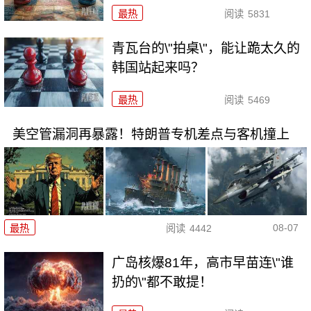
最热
阅读
5831
青瓦台的\"拍桌\"，能让跪太久的
韩国站起来吗？
最热
阅读
5469
美空管漏洞再暴露！特朗普专机差点与客机撞上
08-07
最热
阅读
4442
广岛核爆81年，高市早苗连\"谁
扔的\"都不敢提！