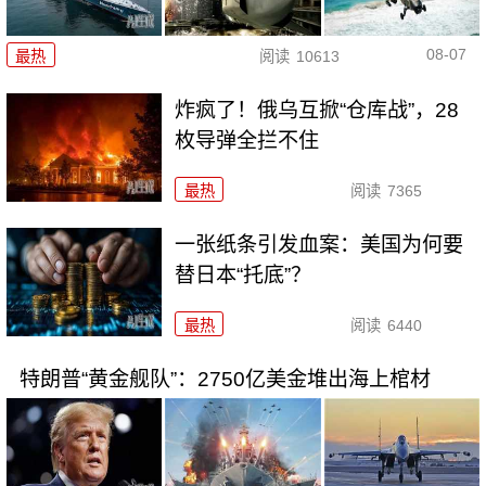
08-07
最热
阅读
10613
炸疯了！俄乌互掀“仓库战”，28
枚导弹全拦不住
最热
阅读
7365
一张纸条引发血案：美国为何要
替日本“托底”？
最热
阅读
6440
特朗普“黄金舰队”：2750亿美金堆出海上棺材