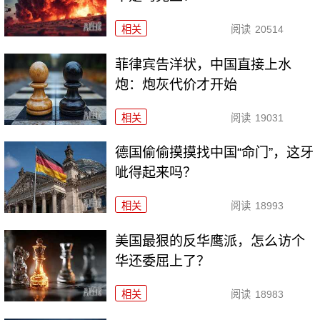
相关
阅读
20514
菲律宾告洋状，中国直接上水
炮：炮灰代价才开始
相关
阅读
19031
德国偷偷摸摸找中国“命门”，这牙
呲得起来吗？
相关
阅读
18993
美国最狠的反华鹰派，怎么访个
华还委屈上了？
相关
阅读
18983