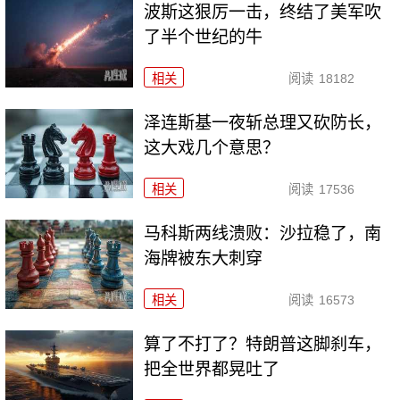
波斯这狠厉一击，终结了美军吹
了半个世纪的牛
相关
阅读
18182
泽连斯基一夜斩总理又砍防长，
这大戏几个意思？
相关
阅读
17536
马科斯两线溃败：沙拉稳了，南
海牌被东大刺穿
相关
阅读
16573
算了不打了？特朗普这脚刹车，
把全世界都晃吐了