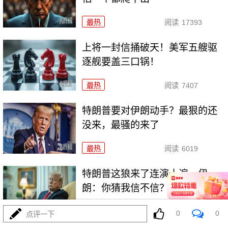
最热
阅读
17393
上将一封信捅破天！美军五艘驱
逐舰要盖三口锅！
最热
阅读
7407
特朗普要对伊朗动手？最狠的还
没来，最骚的来了
最热
阅读
6019
特朗普这狼来了连演十遍，伊
朗：你猜我信不信？
最热
阅读
5235
0
0
点评一下