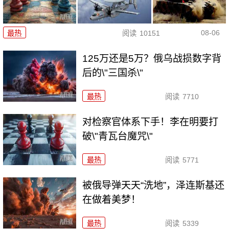
08-06
最热
阅读
10151
125万还是5万？俄乌战损数字背
后的\"三国杀\"
最热
阅读
7710
对检察官体系下手！李在明要打
破\"青瓦台魔咒\"
最热
阅读
5771
被俄导弹天天“洗地”，泽连斯基还
在做着美梦！
最热
阅读
5339