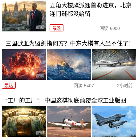
五角大楼鹰派翘首盼进京，北京
连门缝都没给留
最热
阅读
6000
三国歃血为盟剑指何方？中东大棋有人坐不住了！
最热
阅读
5407
2小时前
“工厂的工厂”：中国这棋彻底颠覆全球工业版图