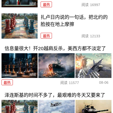
最热
阅读
16997
扎卢日内说的一句话，把北约的
脸按在地上摩擦
最热
阅读
12133
信息量很大！歼20越肩反杀，美西方都不淡定了
08-06
最热
阅读
11577
泽连斯基的时间不多了，最艰难的冬天又要来了