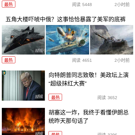
最热
阅读
5448
2小时前
五角大楼吓唬中俄？这事恰恰暴露了美军的底裤
最热
阅读
4651
2小时前
向特朗普同志致敬！美政坛上演
“超级抹红大赛”
最热
阅读
3652
胡塞这一炸，我终于看懂伊朗总
统昨天那句话了