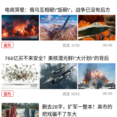
电商哭晕：俄乌互相砸\"饭碗\"，战争已没有后方
08-06
最热
阅读
3709
766亿买不来安全？美核潜光鲜\"大计划\"的背后
08-06
最热
阅读
6055
删去28字，扩军一整本！高市的
把戏骗不了东大