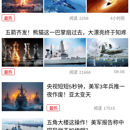
最热
阅读
2258
4小时前
五箭齐发！熊猫这一巴掌扇过去，大漂亮终于知疼
08-06
最热
阅读
21666
央视短短5秒钟，美军3年兵推一
夜作废！亚太变天
最热
阅读
17515
五角大楼这操作！美军报告称中