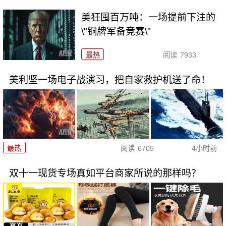
美狂囤百万吨：一场提前下注的
\"铜牌军备竞赛\"
最热
阅读
7933
美利坚一场电子战演习，把自家救护机送了命！
最热
阅读
6705
4小时前
双十一现货专场真如平台商家所说的那样吗？