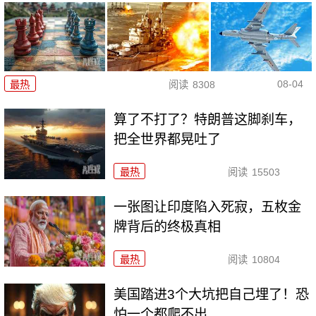
08-04
最热
阅读
8308
算了不打了？特朗普这脚刹车，
把全世界都晃吐了
最热
阅读
15503
一张图让印度陷入死寂，五枚金
牌背后的终极真相
最热
阅读
10804
美国踏进3个大坑把自己埋了！恐
怕一个都爬不出