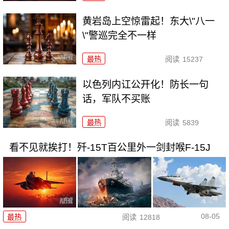
黄岩岛上空惊雷起！东大\"八一
\"警巡完全不一样
最热
阅读
15237
以色列内讧公开化！防长一句
话，军队不买账
最热
阅读
5839
看不见就挨打！歼-15T百公里外一剑封喉F-15J
08-05
最热
阅读
12818