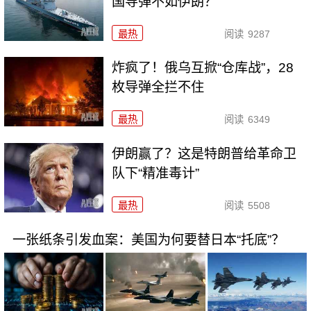
国导弹不如伊朗？
最热
阅读
9287
炸疯了！俄乌互掀“仓库战”，28
枚导弹全拦不住
最热
阅读
6349
伊朗赢了？这是特朗普给革命卫
队下“精准毒计”
最热
阅读
5508
一张纸条引发血案：美国为何要替日本“托底”？