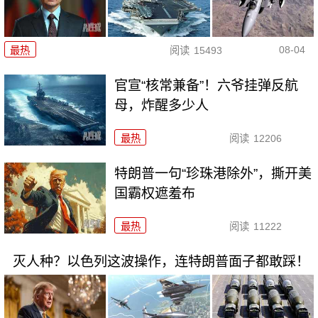
08-04
最热
阅读
15493
官宣“核常兼备”！六爷挂弹反航
母，炸醒多少人
最热
阅读
12206
特朗普一句“珍珠港除外”，撕开美
国霸权遮羞布
最热
阅读
11222
灭人种？以色列这波操作，连特朗普面子都敢踩！