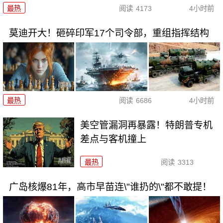
最热
阅读
4173
4小时前
莫迪开大！砸碎印军17个司令部，重组指挥结构
最热
阅读
6686
4小时前
美空管漏洞再暴露！特朗普专机
差点与客机撞上
最热
阅读
3313
广岛核爆81年，高市早苗连\"谁扔的\"都不敢提！