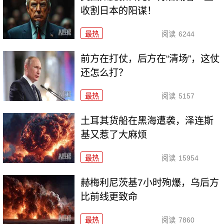
收割日本的阳谋！
最热
阅读
6244
前方在打仗，后方在“清场”，这仗
还怎么打？
最热
阅读
5157
土耳其货船在黑海遭袭，泽连斯
基又惹了大麻烦
最热
阅读
15954
赫梅利尼茨基7小时殉爆，乌后方
比前线更致命
最热
阅读
7860