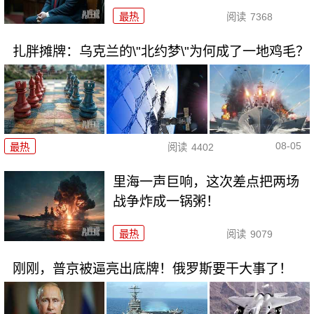
最热
阅读
7368
扎胖摊牌：乌克兰的\"北约梦\"为何成了一地鸡毛？
08-05
最热
阅读
4402
里海一声巨响，这次差点把两场
战争炸成一锅粥！
最热
阅读
9079
刚刚，普京被逼亮出底牌！俄罗斯要干大事了！