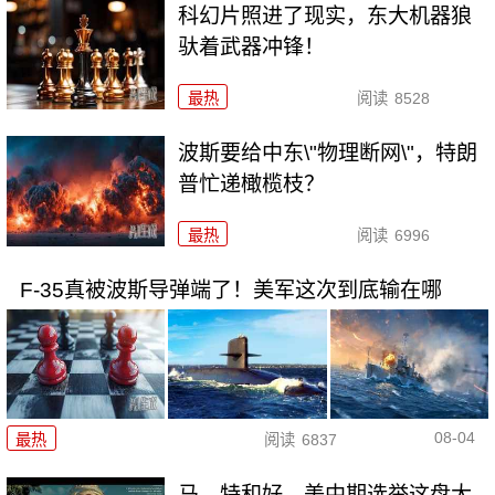
科幻片照进了现实，东大机器狼
驮着武器冲锋！
最热
阅读
8528
波斯要给中东\"物理断网\"，特朗
普忙递橄榄枝？
最热
阅读
6996
F-35真被波斯导弹端了！美军这次到底输在哪
08-04
最热
阅读
6837
马、特和好，美中期选举这盘大