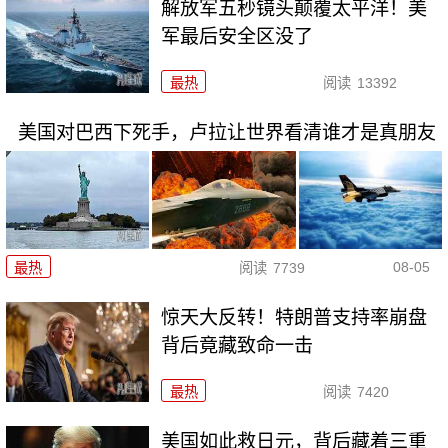
解放军五秒镜头颠覆太平洋！美
军最后安全区没了
最热
阅读
13392
美国对巴西下死手，卢拉让世界看清谁才是真朋友
08-05
最热
阅读
7739
惊天大反转！特朗普支持率崩盘
背后竟藏致命一击
最热
阅读
7420
美国如此救日元，背后藏着三重