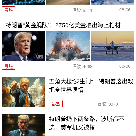
08-06
最热
阅读
5311
特朗普“黄金舰队”：2750亿美金堆出海上棺材
08-06
最热
阅读
4069
五角大楼“罗生门”：特朗普这出戏
把全世界演懵
最热
阅读
3979
特朗普扔下两条路，波斯都不
选，美军机又被揍