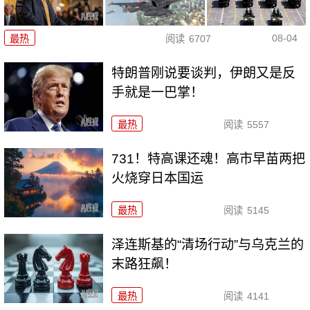
08-04
最热
阅读
6707
特朗普刚说要谈判，伊朗又是反
手就是一巴掌！
最热
阅读
5557
731！特高课还魂！高市早苗两把
火烧穿日本国运
最热
阅读
5145
泽连斯基的“清场行动”与乌克兰的
末路狂飙！
最热
阅读
4141