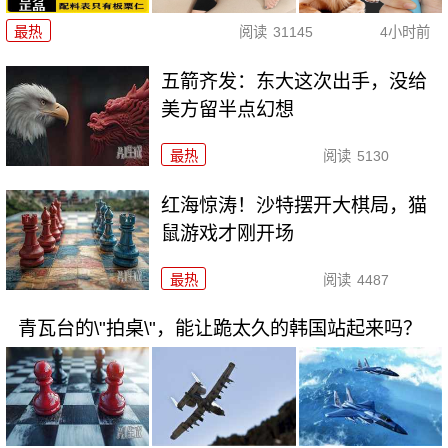
最热
阅读
31145
4小时前
五箭齐发：东大这次出手，没给
美方留半点幻想
最热
阅读
5130
红海惊涛！沙特摆开大棋局，猫
鼠游戏才刚开场
最热
阅读
4487
青瓦台的\"拍桌\"，能让跪太久的韩国站起来吗？