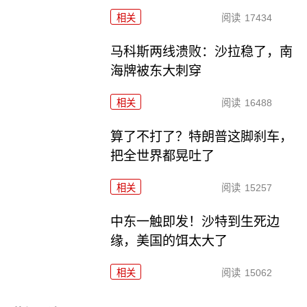
相关
阅读
17434
马科斯两线溃败：沙拉稳了，南
海牌被东大刺穿
相关
阅读
16488
算了不打了？特朗普这脚刹车，
把全世界都晃吐了
相关
阅读
15257
中东一触即发！沙特到生死边
缘，美国的饵太大了
相关
阅读
15062