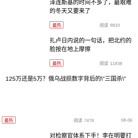
泽连斯基的时间不多了，最艰难
的冬天又要来了
最热
阅读
9833
扎卢日内说的一句话，把北约的
脸按在地上摩擦
最热
阅读
11838
125万还是5万？俄乌战损数字背后的\"三国杀\"
08-06
最热
阅读
7478
对检察官体系下手！李在明要打