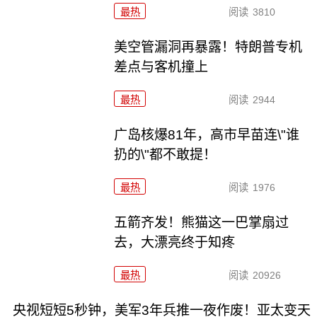
最热
阅读
3810
美空管漏洞再暴露！特朗普专机
差点与客机撞上
最热
阅读
2944
广岛核爆81年，高市早苗连\"谁
扔的\"都不敢提！
最热
阅读
1976
五箭齐发！熊猫这一巴掌扇过
去，大漂亮终于知疼
最热
阅读
20926
央视短短5秒钟，美军3年兵推一夜作废！亚太变天