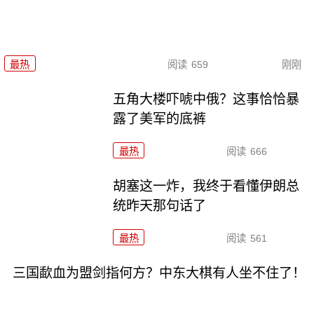
最热
阅读
659
刚刚
五角大楼吓唬中俄？这事恰恰暴
露了美军的底裤
最热
阅读
666
胡塞这一炸，我终于看懂伊朗总
统昨天那句话了
最热
阅读
561
三国歃血为盟剑指何方？中东大棋有人坐不住了！