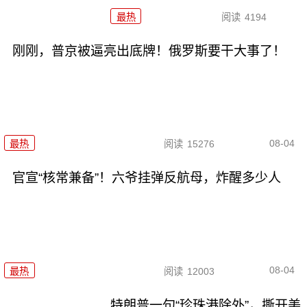
最热
阅读
4194
刚刚，普京被逼亮出底牌！俄罗斯要干大事了！
08-04
最热
阅读
15276
官宣“核常兼备”！六爷挂弹反航母，炸醒多少人
08-04
最热
阅读
12003
特朗普一句“珍珠港除外”，撕开美