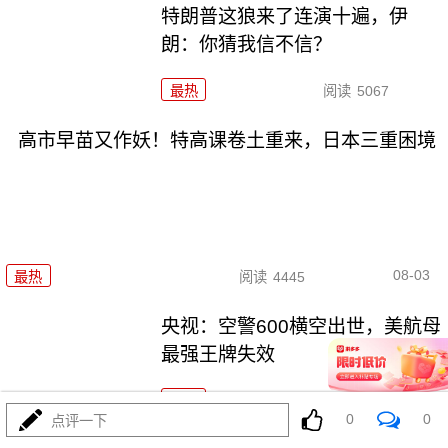
特朗普这狼来了连演十遍，伊
朗：你猜我信不信？
最热
阅读
5067
高市早苗又作妖！特高课卷土重来，日本三重困境
08-03
最热
阅读
4445
央视：空警600横空出世，美航母
最强王牌失效
最热
阅读
23290
0
0
点评一下