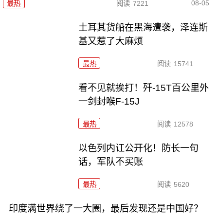
08-05
最热
阅读
7221
土耳其货船在黑海遭袭，泽连斯
基又惹了大麻烦
最热
阅读
15741
看不见就挨打！歼-15T百公里外
一剑封喉F-15J
最热
阅读
12578
以色列内讧公开化！防长一句
话，军队不买账
最热
阅读
5620
印度满世界绕了一大圈，最后发现还是中国好？