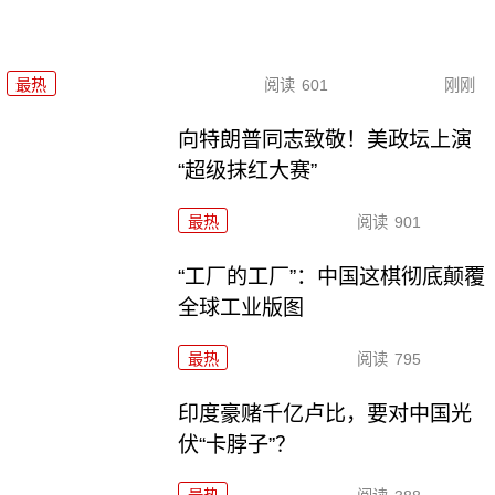
最热
阅读
601
刚刚
向特朗普同志致敬！美政坛上演
“超级抹红大赛”
最热
阅读
901
“工厂的工厂”：中国这棋彻底颠覆
全球工业版图
最热
阅读
795
印度豪赌千亿卢比，要对中国光
伏“卡脖子”？