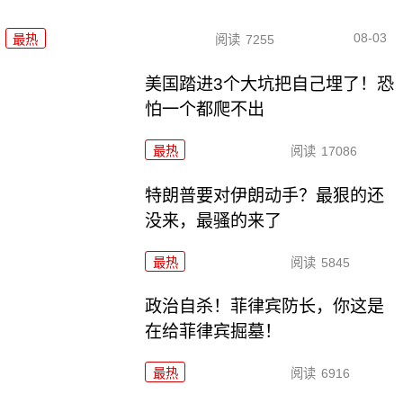
08-03
最热
阅读
7255
美国踏进3个大坑把自己埋了！恐
怕一个都爬不出
最热
阅读
17086
特朗普要对伊朗动手？最狠的还
没来，最骚的来了
最热
阅读
5845
政治自杀！菲律宾防长，你这是
在给菲律宾掘墓！
最热
阅读
6916