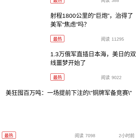
最热
阅读
388
射程1800公里的“巨炮”，治得了
美军“焦虑”吗？
最热
阅读
11295
1.3万俄军直插日本海，美日的双
线噩梦开始了
最热
阅读
9022
美狂囤百万吨：一场提前下注的\"铜牌军备竞赛\"
最热
阅读
7098
2小时前