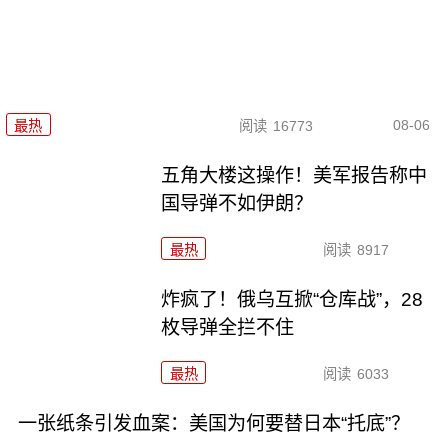
08-06
最热
阅读
16773
五角大楼这操作！美军报告称中
国导弹不如伊朗？
最热
阅读
8917
炸疯了！俄乌互掀“仓库战”，28
枚导弹全拦不住
最热
阅读
6033
一张纸条引发血案：美国为何要替日本“托底”？