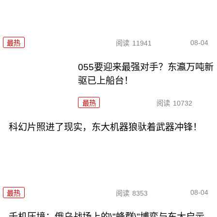
08-04
最热
阅读
11941
055要迎来最强对手？东瀛万吨新
驱已上船台！
最热
阅读
10732
科幻片照进了现实，东大机器狼驮着武器冲锋！
08-04
最热
阅读
8353
千机压境：俄乌战场上的\"蜂群\"博弈与东大启示