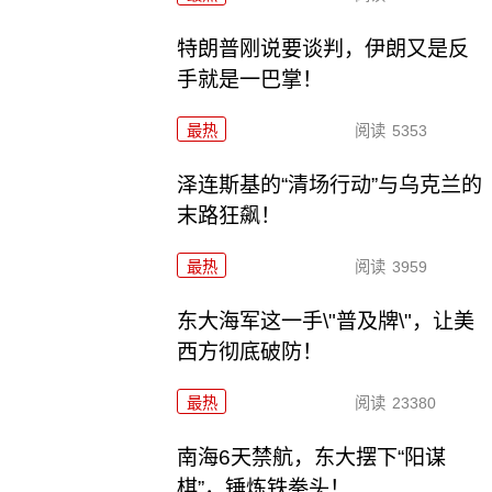
特朗普刚说要谈判，伊朗又是反
手就是一巴掌！
最热
阅读
5353
泽连斯基的“清场行动”与乌克兰的
末路狂飙！
最热
阅读
3959
东大海军这一手\"普及牌\"，让美
西方彻底破防！
最热
阅读
23380
南海6天禁航，东大摆下“阳谋
棋”，锤炼铁拳头！