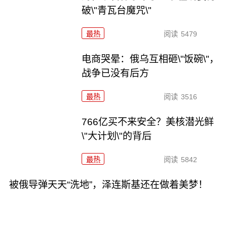
破\"青瓦台魔咒\"
最热
阅读
5479
电商哭晕：俄乌互相砸\"饭碗\"，
战争已没有后方
最热
阅读
3516
766亿买不来安全？美核潜光鲜
\"大计划\"的背后
最热
阅读
5842
被俄导弹天天“洗地”，泽连斯基还在做着美梦！