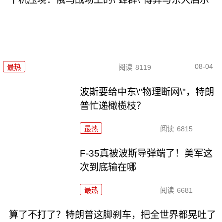
08-04
最热
阅读
8119
波斯要给中东\"物理断网\"，特朗
普忙递橄榄枝？
最热
阅读
6815
F-35真被波斯导弹端了！美军这
次到底输在哪
最热
阅读
6681
算了不打了？特朗普这脚刹车，把全世界都晃吐了