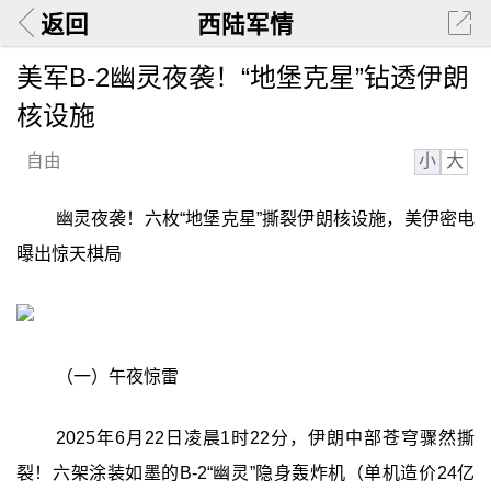
返回
西陆军情
美军B-2幽灵夜袭！“地堡克星”钻透伊朗
核设施
小
大
自由
幽灵夜袭！六枚“地堡克星”撕裂伊朗核设施，美伊密电
曝出惊天棋局
（一）午夜惊雷
2025年6月22日凌晨1时22分，伊朗中部苍穹骤然撕
裂！六架涂装如墨的B-2“幽灵”隐身轰炸机（单机造价24亿