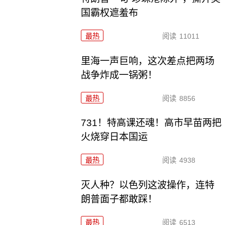
国霸权遮羞布
最热
阅读
11011
里海一声巨响，这次差点把两场
战争炸成一锅粥！
最热
阅读
8856
731！特高课还魂！高市早苗两把
火烧穿日本国运
最热
阅读
4938
灭人种？以色列这波操作，连特
朗普面子都敢踩！
最热
阅读
6513