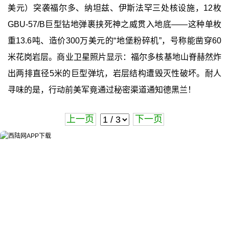
美元）突袭福尔多、纳坦兹、伊斯法罕三处核设施，12枚
GBU-57/B巨型钻地弹裹挟死神之威贯入地底——这种单枚
重13.6吨、造价300万美元的“地堡粉碎机”，号称能凿穿60
米花岗岩层。商业卫星照片显示：福尔多核基地山脊赫然炸
出两排直径5米的巨型弹坑，岩层结构遭毁灭性破坏。耐人
寻味的是，行动前美军竟通过秘密渠道通知德黑兰！
上一页
下一页