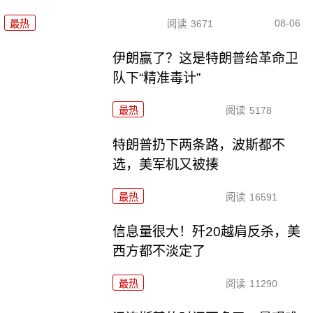
08-06
最热
阅读
3671
伊朗赢了？这是特朗普给革命卫
队下“精准毒计”
最热
阅读
5178
特朗普扔下两条路，波斯都不
选，美军机又被揍
最热
阅读
16591
信息量很大！歼20越肩反杀，美
西方都不淡定了
最热
阅读
11290