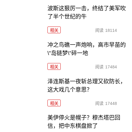
波斯这狠厉一击，终结了美军吹
了半个世纪的牛
相关
阅读
18114
冲之鸟礁一声炮响，高市早苗的
\"岛链梦\"碎一地
相关
阅读
17484
泽连斯基一夜斩总理又砍防长，
这大戏几个意思？
相关
阅读
17448
美伊停火是幌子？穆杰塔巴回
信，把中东棋盘掀了