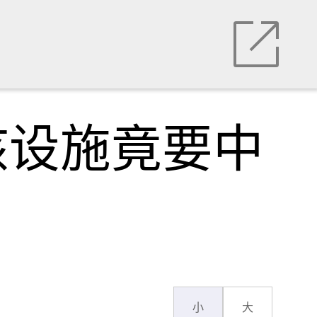
核设施竟要中
小
大