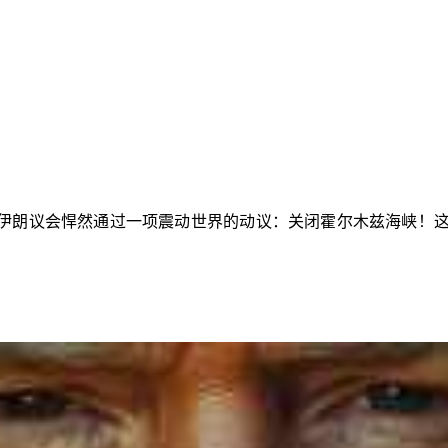
朗议会悍然通过一项震动世界的动议：关闭霍尔木兹海峡！这条