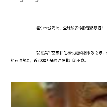
霍尔木兹海峡，全球能源命脉骤然绷紧！
就在美军空袭伊朗核设施硝烟未散之际，伊
的石油贸易，近2000万桶原油在此川流不息。