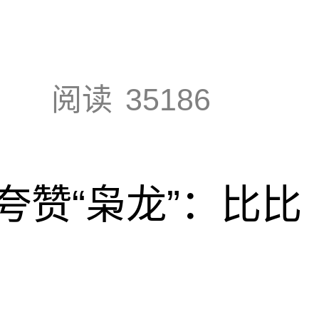
阅读
35186
夸赞“枭龙”：比比