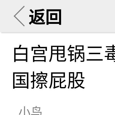
返回
白宫甩锅三
国擦屁股
小鸟