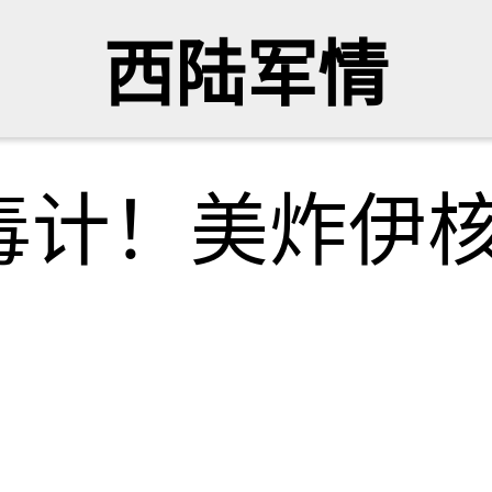
西陆军情
毒计！美炸伊