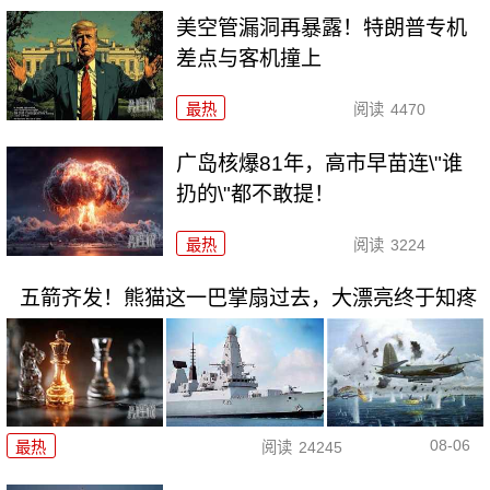
美空管漏洞再暴露！特朗普专机
差点与客机撞上
最热
阅读
4470
广岛核爆81年，高市早苗连\"谁
扔的\"都不敢提！
最热
阅读
3224
五箭齐发！熊猫这一巴掌扇过去，大漂亮终于知疼
08-06
最热
阅读
24245