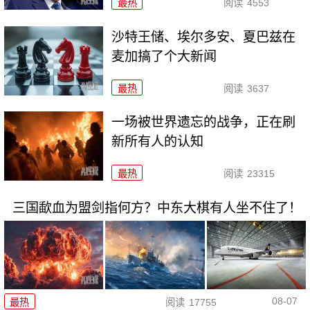
最热
阅读
4553
沙特王储、埃尔多安、夏巴兹在
麦加搞了个大新闻
最热
阅读
3637
一场被世界遗忘的战争，正在刷
新所有人的认知
最热
阅读
23315
三国歃血为盟剑指何方？中东大棋有人坐不住了！
08-07
最热
阅读
17755