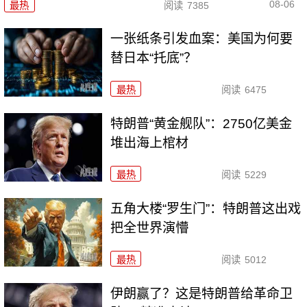
08-06
最热
阅读
7385
一张纸条引发血案：美国为何要
替日本“托底”？
最热
阅读
6475
特朗普“黄金舰队”：2750亿美金
堆出海上棺材
最热
阅读
5229
五角大楼“罗生门”：特朗普这出戏
把全世界演懵
最热
阅读
5012
伊朗赢了？这是特朗普给革命卫