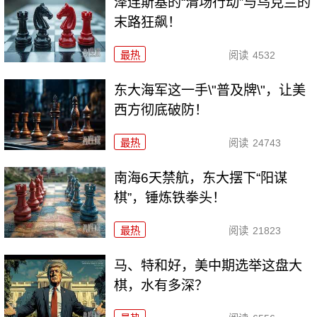
泽连斯基的“清场行动”与乌克兰的
末路狂飙！
最热
阅读
4532
东大海军这一手\"普及牌\"，让美
西方彻底破防！
最热
阅读
24743
南海6天禁航，东大摆下“阳谋
棋”，锤炼铁拳头！
最热
阅读
21823
马、特和好，美中期选举这盘大
棋，水有多深？