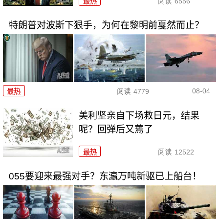
最热
阅读
6556
特朗普对波斯下狠手，为何在黎明前戛然而止？
08-04
最热
阅读
4779
美利坚亲自下场救日元，结果
呢？回弹后又蔫了
最热
阅读
12522
055要迎来最强对手？东瀛万吨新驱已上船台！