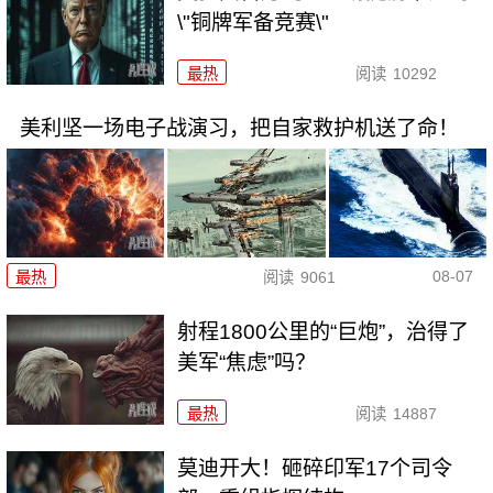
\"铜牌军备竞赛\"
最热
阅读
10292
美利坚一场电子战演习，把自家救护机送了命！
08-07
最热
阅读
9061
射程1800公里的“巨炮”，治得了
美军“焦虑”吗？
最热
阅读
14887
莫迪开大！砸碎印军17个司令