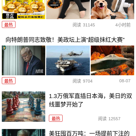
最热
阅读
31145
4小时前
向特朗普同志致敬！美政坛上演“超级抹红大赛”
08-07
最热
阅读
9704
1.3万俄军直插日本海，美日的双
线噩梦开始了
最热
阅读
12557
美狂囤百万吨：一场提前下注的