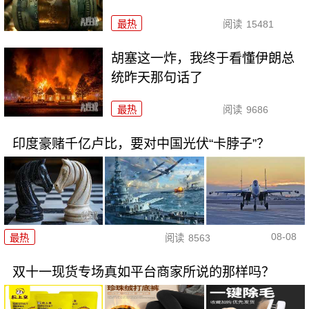
最热
阅读
15481
胡塞这一炸，我终于看懂伊朗总
统昨天那句话了
最热
阅读
9686
印度豪赌千亿卢比，要对中国光伏“卡脖子”？
08-08
最热
阅读
8563
双十一现货专场真如平台商家所说的那样吗？