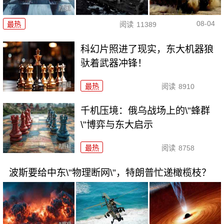
08-04
最热
阅读
11389
科幻片照进了现实，东大机器狼
驮着武器冲锋！
最热
阅读
8910
千机压境：俄乌战场上的\"蜂群
\"博弈与东大启示
最热
阅读
8758
波斯要给中东\"物理断网\"，特朗普忙递橄榄枝？