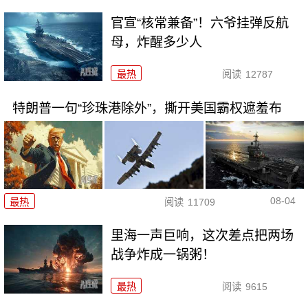
官宣“核常兼备”！六爷挂弹反航
母，炸醒多少人
最热
阅读
12787
特朗普一句“珍珠港除外”，撕开美国霸权遮羞布
08-04
最热
阅读
11709
里海一声巨响，这次差点把两场
战争炸成一锅粥！
最热
阅读
9615