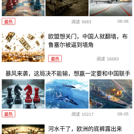
08-06
最热
阅读
5683
欧盟想关门，中国人就翻墙，布
鲁塞尔被逼到墙角
最热
阅读
16683
暴风来袭，这局决不能输，想赢一定要和中国联手
08-05
最热
阅读
15217
河水干了，欧洲的底裤露出来