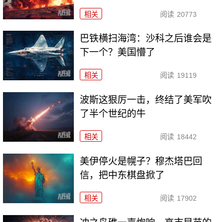
相关
阅读
20773
巴铁横扫海湾：沙科之后谁会是
下一个？美国懵了
相关
阅读
19119
波斯这狠厉一击，终结了美军吹
了半个世纪的牛
相关
阅读
18442
美伊停火是幌子？穆杰塔巴回
信，把中东棋盘掀了
相关
阅读
17902