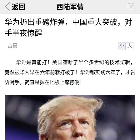
返回
西陆军情
华为扔出重磅炸弹，中国重大突破，对
手半夜惊醒
小
大
占豪
华为是真能打！美国垄断了半个多世纪的技术逻辑，
竟然被华为早在六年前就打破了！华为都实践六年了，才告
诉对手，简直是摁在地板上摩擦啊！