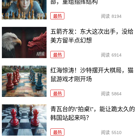
部，重组指挥结构
最热
阅读
8194
五箭齐发：东大这次出手，没给
美方留半点幻想
最热
阅读
6914
红海惊涛！沙特摆开大棋局，猫
鼠游戏才刚开场
最热
阅读
5864
青瓦台的\"拍桌\"，能让跪太久的
韩国站起来吗？
最热
阅读
5510