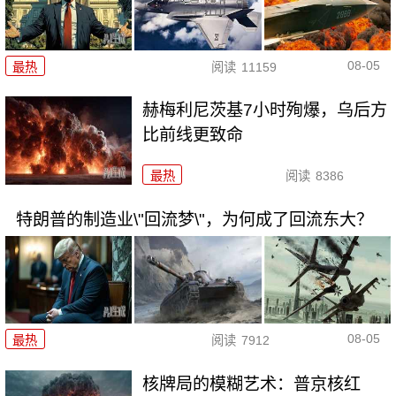
08-05
最热
阅读
11159
赫梅利尼茨基7小时殉爆，乌后方
比前线更致命
最热
阅读
8386
特朗普的制造业\"回流梦\"，为何成了回流东大？
08-05
最热
阅读
7912
核牌局的模糊艺术：普京核红