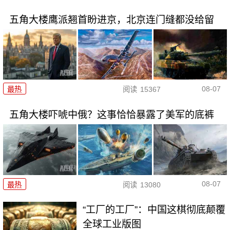
五角大楼鹰派翘首盼进京，北京连门缝都没给留
08-07
最热
阅读
15367
五角大楼吓唬中俄？这事恰恰暴露了美军的底裤
08-07
最热
阅读
13080
“工厂的工厂”：中国这棋彻底颠覆
全球工业版图