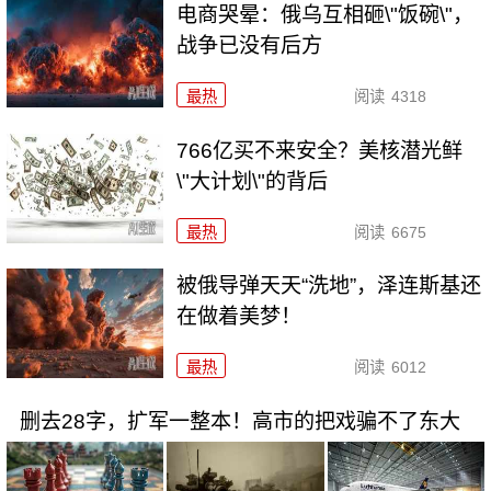
电商哭晕：俄乌互相砸\"饭碗\"，
战争已没有后方
最热
阅读
4318
766亿买不来安全？美核潜光鲜
\"大计划\"的背后
最热
阅读
6675
被俄导弹天天“洗地”，泽连斯基还
在做着美梦！
最热
阅读
6012
删去28字，扩军一整本！高市的把戏骗不了东大