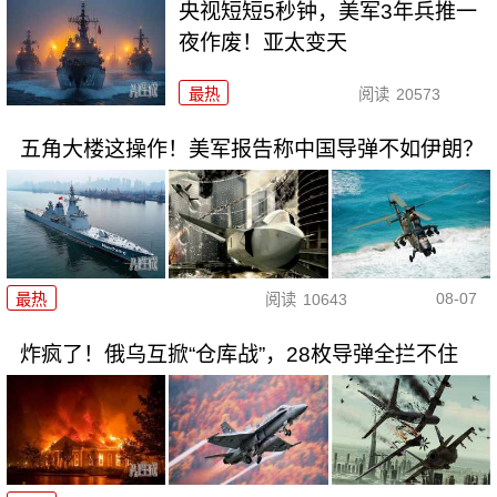
央视短短5秒钟，美军3年兵推一
夜作废！亚太变天
最热
阅读
20573
五角大楼这操作！美军报告称中国导弹不如伊朗？
08-07
最热
阅读
10643
炸疯了！俄乌互掀“仓库战”，28枚导弹全拦不住