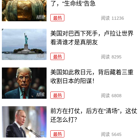
了，“生命线”告急
最热
阅读
11236
美国对巴西下死手，卢拉让世界
看清谁才是真朋友
最热
阅读
8295
美国如此救日元，背后藏着三重
收割日本的阳谋！
最热
阅读
6808
前方在打仗，后方在“清场”，这仗
还怎么打？
最热
阅读
5645