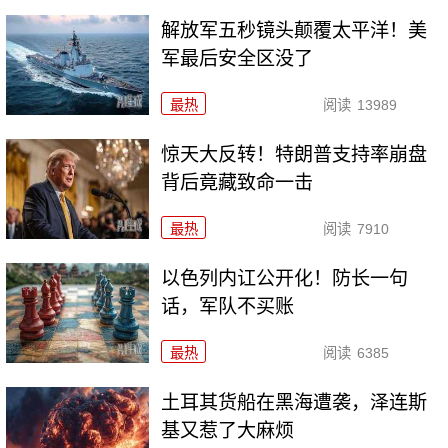
解放军五秒镜头颠覆太平洋！美
军最后安全区没了
最热
阅读
13989
惊天大反转！特朗普支持率崩盘
背后竟藏致命一击
最热
阅读
7910
以色列内讧公开化！防长一句
话，军队不买账
最热
阅读
6385
土耳其货船在黑海遭袭，泽连斯
基又惹了大麻烦