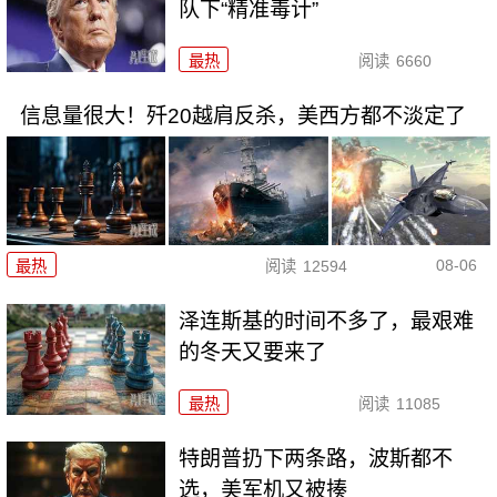
队下“精准毒计”
最热
阅读
6660
信息量很大！歼20越肩反杀，美西方都不淡定了
08-06
最热
阅读
12594
泽连斯基的时间不多了，最艰难
的冬天又要来了
最热
阅读
11085
特朗普扔下两条路，波斯都不
选，美军机又被揍