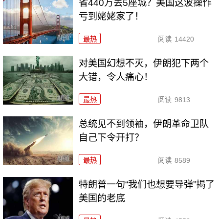
省440万丢5座城？美国这波操作
亏到姥姥家了！
最热
阅读
14420
对美国幻想不灭，伊朗犯下两个
大错，令人痛心！
最热
阅读
9813
总统见不到领袖，伊朗革命卫队
自己下令开打？
最热
阅读
8589
特朗普一句“我们也想要导弹”揭了
美国的老底