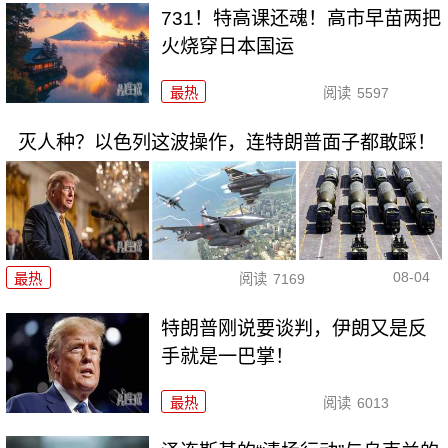
731！特高课还魂！高市早苗两把
火烧穿日本国运
最热
阅读
5597
灭人种？以色列这波操作，连特朗普面子都敢踩！
08-04
最热
阅读
7169
特朗普刚说要谈判，伊朗又是反
手就是一巴掌！
最热
阅读
6013