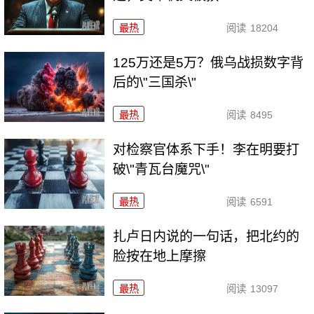
最热
阅读
18204
125万还是5万？俄乌战损数字背
后的\"三国杀\"
最热
阅读
8495
对检察官体系下手！李在明要打
破\"青瓦台魔咒\"
最热
阅读
6591
扎卢日内说的一句话，把北约的
脸按在地上摩擦
最热
阅读
13097