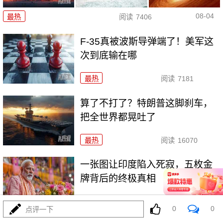
08-04
最热
阅读
7406
F-35真被波斯导弹端了！美军这
次到底输在哪
最热
阅读
7181
算了不打了？特朗普这脚刹车，
把全世界都晃吐了
最热
阅读
16070
一张图让印度陷入死寂，五枚金
牌背后的终极真相
最热
阅读
11137
0
0
点评一下