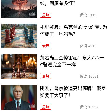
线，到底有多红？
最热
阅读
5119
扎胖摊牌：乌克兰的\"北约梦\"为
何成了一地鸡毛？
最热
阅读
4912
黄岩岛上空惊雷起！东大\"八一
\"警巡完全不一样
最热
阅读
15851
刚刚，普京被逼亮出底牌！俄罗
斯要干大事了！
最热
阅读
15997