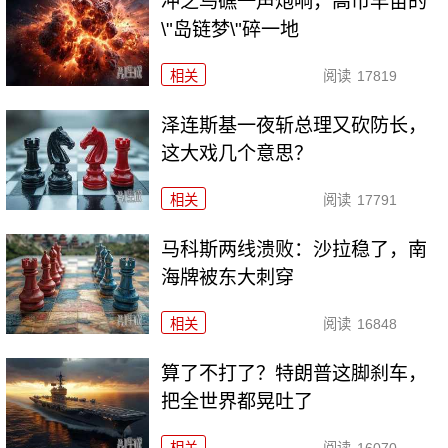
冲之鸟礁一声炮响，高市早苗的
\"岛链梦\"碎一地
相关
阅读
17819
泽连斯基一夜斩总理又砍防长，
这大戏几个意思？
相关
阅读
17791
马科斯两线溃败：沙拉稳了，南
海牌被东大刺穿
相关
阅读
16848
算了不打了？特朗普这脚刹车，
把全世界都晃吐了
相关
阅读
16070