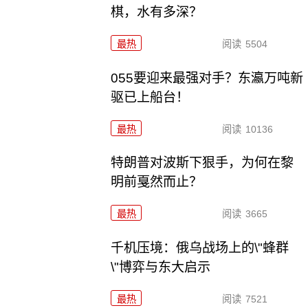
棋，水有多深？
最热
阅读
5504
055要迎来最强对手？东瀛万吨新
驱已上船台！
最热
阅读
10136
特朗普对波斯下狠手，为何在黎
明前戛然而止？
最热
阅读
3665
千机压境：俄乌战场上的\"蜂群
\"博弈与东大启示
最热
阅读
7521