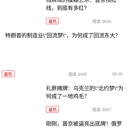
核牌局的模糊艺术：普京核红
线，到底有多红？
最热
阅读
3644
特朗普的制造业\"回流梦\"，为何成了回流东大？
08-05
最热
阅读
6495
扎胖摊牌：乌克兰的\"北约梦\"为
何成了一地鸡毛？
最热
阅读
3587
刚刚，普京被逼亮出底牌！俄罗