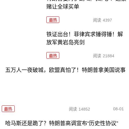
赌让全球买单
最热
阅读
4397
铁证出台！菲律宾求锤得锤！解
放军黄岩岛亮剑
最热
阅读
21884
五万人一夜破城，欧盟真怕了！特朗普拿美国说事
08-01
最热
阅读
14852
哈马斯还是跪了？特朗普高调宣布“历史性协议”