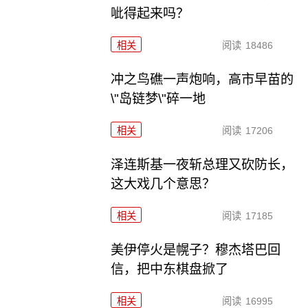
呲得起来吗？
相关
阅读
18486
冲之鸟礁一声炮响，高市早苗的
\"岛链梦\"碎一地
相关
阅读
17206
泽连斯基一夜斩总理又砍防长，
这大戏几个意思？
相关
阅读
17185
美伊停火是幌子？穆杰塔巴回
信，把中东棋盘掀了
相关
阅读
16995