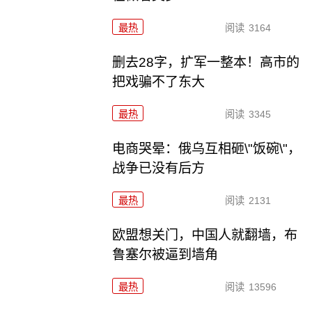
最热
阅读
3164
删去28字，扩军一整本！高市的
把戏骗不了东大
最热
阅读
3345
电商哭晕：俄乌互相砸\"饭碗\"，
战争已没有后方
最热
阅读
2131
欧盟想关门，中国人就翻墙，布
鲁塞尔被逼到墙角
最热
阅读
13596