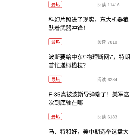
最热
阅读
11416
科幻片照进了现实，东大机器狼
驮着武器冲锋！
最热
阅读
7818
波斯要给中东\"物理断网\"，特朗
普忙递橄榄枝？
最热
阅读
6284
F-35真被波斯导弹端了！美军这
次到底输在哪
最热
阅读
6183
马、特和好，美中期选举这盘大