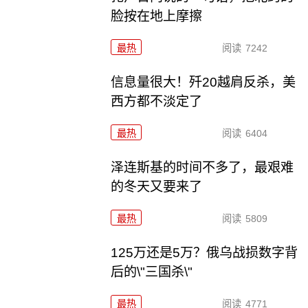
脸按在地上摩擦
最热
阅读
7242
信息量很大！歼20越肩反杀，美
西方都不淡定了
最热
阅读
6404
泽连斯基的时间不多了，最艰难
的冬天又要来了
最热
阅读
5809
125万还是5万？俄乌战损数字背
后的\"三国杀\"
最热
阅读
4771