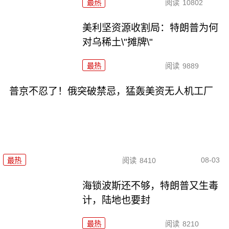
最热
阅读
10802
美利坚资源收割局：特朗普为何
对乌稀土\"摊牌\"
最热
阅读
9889
普京不忍了！俄突破禁忌，猛轰美资无人机工厂
08-03
最热
阅读
8410
海锁波斯还不够，特朗普又生毒
计，陆地也要封
最热
阅读
8210