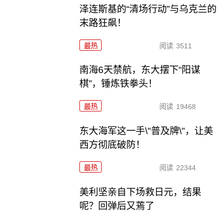
泽连斯基的“清场行动”与乌克兰的
末路狂飙！
最热
阅读
3511
南海6天禁航，东大摆下“阳谋
棋”，锤炼铁拳头！
最热
阅读
19468
东大海军这一手\"普及牌\"，让美
西方彻底破防！
最热
阅读
22344
美利坚亲自下场救日元，结果
呢？回弹后又蔫了