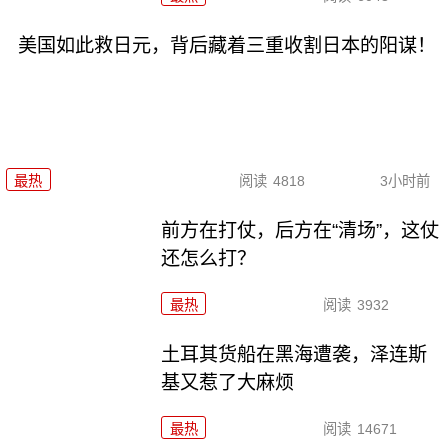
美国如此救日元，背后藏着三重收割日本的阳谋！
最热
阅读
4818
3小时前
前方在打仗，后方在“清场”，这仗
还怎么打？
最热
阅读
3932
土耳其货船在黑海遭袭，泽连斯
基又惹了大麻烦
最热
阅读
14671