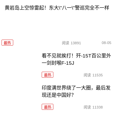
黄岩岛上空惊雷起！东大\"八一\"警巡完全不一样
08-05
最热
阅读
13891
看不见就挨打！歼-15T百公里外
一剑封喉F-15J
最热
阅读
11535
印度满世界绕了一大圈，最后发
现还是中国好？
最热
阅读
11338