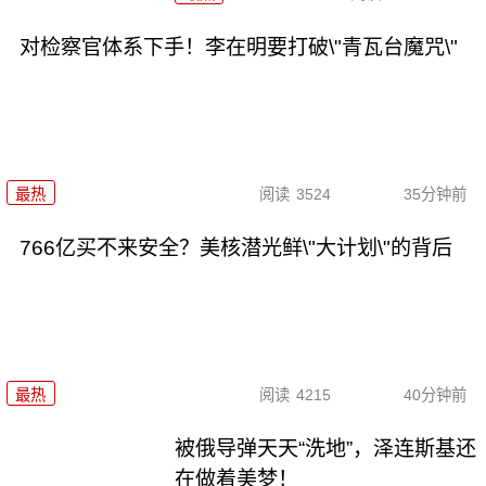
对检察官体系下手！李在明要打破\"青瓦台魔咒\"
最热
阅读
3524
35分钟前
766亿买不来安全？美核潜光鲜\"大计划\"的背后
最热
阅读
4215
40分钟前
被俄导弹天天“洗地”，泽连斯基还
在做着美梦！