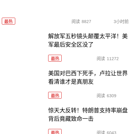
最热
阅读
8827
3小时前
解放军五秒镜头颠覆太平洋！美
军最后安全区没了
最热
阅读
11272
美国对巴西下死手，卢拉让世界
看清谁才是真朋友
最热
阅读
6309
惊天大反转！特朗普支持率崩盘
背后竟藏致命一击
最热
阅读
6043