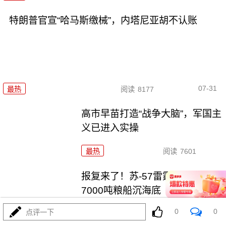
特朗普官宣“哈马斯缴械”，内塔尼亚胡不认账
07-31
最热
阅读
8177
高市早苗打造“战争大脑”，军国主
义已进入实操
最热
阅读
7601
报复来了！苏-57雷霆一击，
7000吨粮船沉海底
0
0
点评一下
最热
阅读
25033