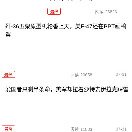
最热
阅读
26826
歼-36五架原型机轮番上天，美F-47还在PPT画鸭
翼
07-31
最热
阅读
20658
爱国者只剩半条命，美军却拉着沙特去伊拉克踩雷
07-31
最热
阅读
11833