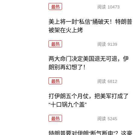
最热
阅读
10473
美上将一封“私信”捅破天！特朗普
被架在火上烤
最热
阅读
9139
两大命门决定美国退无可退，伊
朗别再幻想了！
最热
阅读
6812
打伊朗五个月仗，把美军打成了
“十口锅九个盖”
最热
阅读
5245
特朗普要对伊朗“断气断电”？这豪