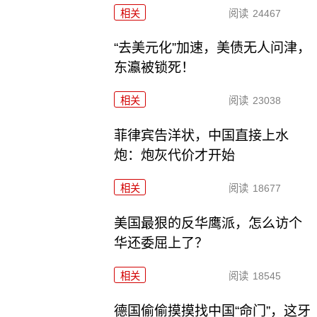
相关
阅读
24467
“去美元化”加速，美债无人问津，
东瀛被锁死！
相关
阅读
23038
菲律宾告洋状，中国直接上水
炮：炮灰代价才开始
相关
阅读
18677
美国最狠的反华鹰派，怎么访个
华还委屈上了？
相关
阅读
18545
德国偷偷摸摸找中国“命门”，这牙