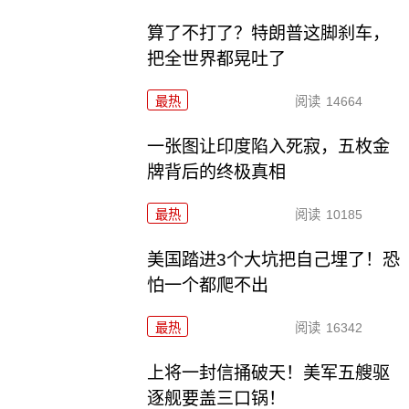
算了不打了？特朗普这脚刹车，
把全世界都晃吐了
最热
阅读
14664
一张图让印度陷入死寂，五枚金
牌背后的终极真相
最热
阅读
10185
美国踏进3个大坑把自己埋了！恐
怕一个都爬不出
最热
阅读
16342
上将一封信捅破天！美军五艘驱
逐舰要盖三口锅！