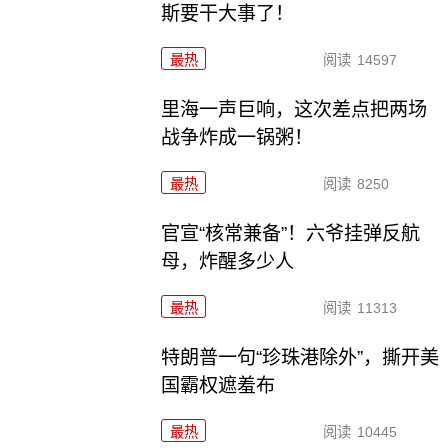
斯要干大事了！
最热
阅读
14597
里海一声巨响，这次差点把两场
战争炸成一锅粥！
最热
阅读
8250
官宣“核常兼备”！六爷挂弹反航
母，炸醒多少人
最热
阅读
11313
特朗普一句“珍珠港除外”，撕开美
国霸权遮羞布
最热
阅读
10445