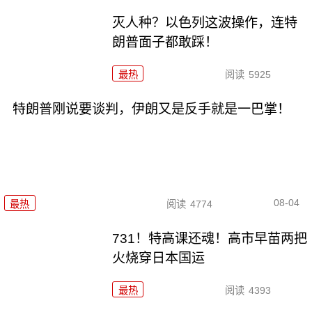
灭人种？以色列这波操作，连特
朗普面子都敢踩！
最热
阅读
5925
特朗普刚说要谈判，伊朗又是反手就是一巴掌！
08-04
最热
阅读
4774
731！特高课还魂！高市早苗两把
火烧穿日本国运
最热
阅读
4393