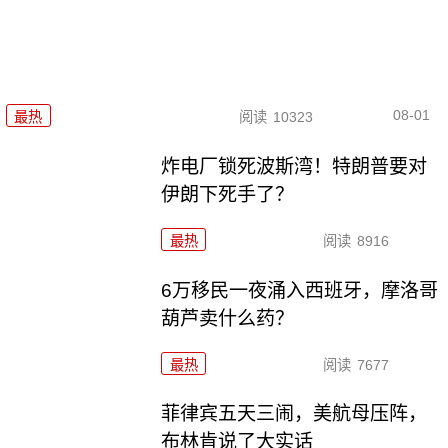
08-01
最热
阅读
10323
炸电厂锁死波斯湾！特朗普要对
伊朗下死手了？
最热
阅读
8916
6万移民一夜涌入西班牙，摩洛哥
葫芦卖什么药？
最热
阅读
7677
菲律宾五天三闹，美航母压阵，
布林肯说了大实话