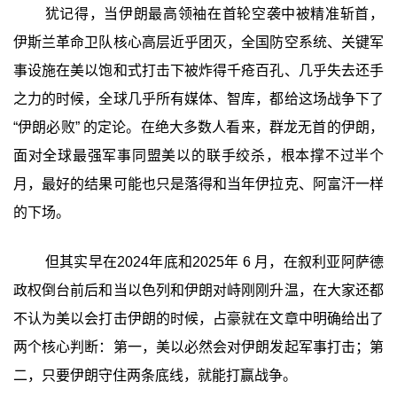
犹记得，当伊朗最高领袖在首轮空袭中被精准斩首，
伊斯兰革命卫队核心高层近乎团灭，全国防空系统、关键军
事设施在美以饱和式打击下被炸得千疮百孔、几乎失去还手
之力的时候，全球几乎所有媒体、智库，都给这场战争下了
“伊朗必败” 的定论。在绝大多数人看来，群龙无首的伊朗，
面对全球最强军事同盟美以的联手绞杀，根本撑不过半个
月，最好的结果可能也只是落得和当年伊拉克、阿富汗一样
的下场。
但其实早在2024年底和2025年 6 月，在叙利亚阿萨德
政权倒台前后和当以色列和伊朗对峙刚刚升温，在大家还都
不认为美以会打击伊朗的时候，占豪就在文章中明确给出了
两个核心判断：第一，美以必然会对伊朗发起军事打击；第
二，只要伊朗守住两条底线，就能打赢战争。