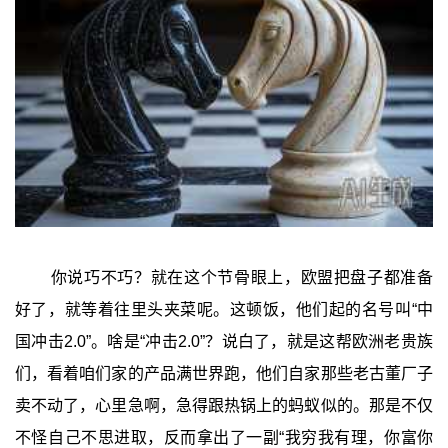
你说巧不巧？就在这个节骨眼上，欧盟把盘子都准备
好了，就等着往里头夹菜呢。这顿饭，他们起的名号叫“中
国冲击2.0”。啥是“冲击2.0”？说白了，就是这帮欧洲老贵族
们，看着咱们家的产品满世界跑，他们自家那些老古董厂子
卖不动了，心里急啊，急得跟热锅上的蚂蚁似的。那是不仅
不怪自己不思进取，反而拿出了一副“我穷我有理，你富你