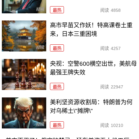
最热
阅读
4858
高市早苗又作妖！特高课卷土重
来，日本三重困境
最热
阅读
4257
央视：空警600横空出世，美航母
最强王牌失效
最热
阅读
22947
美利坚资源收割局：特朗普为何
对乌稀土\"摊牌\"
最热
阅读
10210