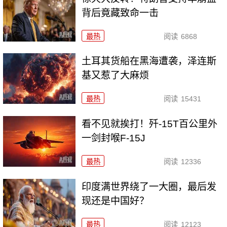
背后竟藏致命一击
最热
阅读
6868
土耳其货船在黑海遭袭，泽连斯
基又惹了大麻烦
最热
阅读
15431
看不见就挨打！歼-15T百公里外
一剑封喉F-15J
最热
阅读
12336
印度满世界绕了一大圈，最后发
现还是中国好？
最热
阅读
12123