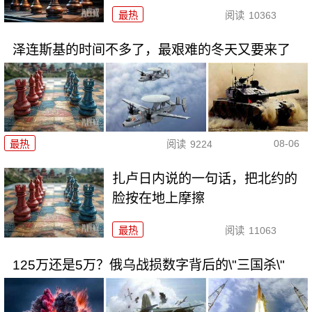
最热
阅读
10363
泽连斯基的时间不多了，最艰难的冬天又要来了
08-06
最热
阅读
9224
扎卢日内说的一句话，把北约的
脸按在地上摩擦
最热
阅读
11063
125万还是5万？俄乌战损数字背后的\"三国杀\"