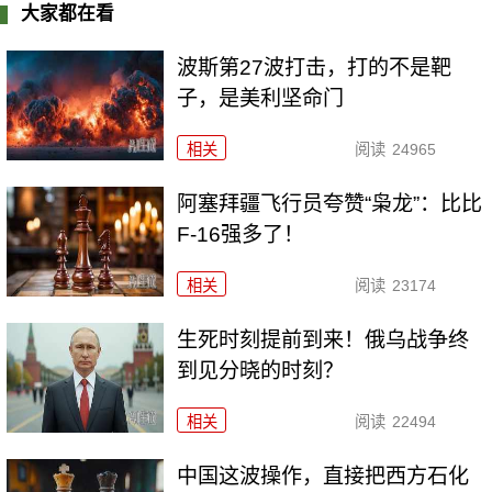
大家都在看
波斯第27波打击，打的不是靶
子，是美利坚命门
相关
阅读
24965
阿塞拜疆飞行员夸赞“枭龙”：比比
F-16强多了！
相关
阅读
23174
生死时刻提前到来！俄乌战争终
到见分晓的时刻？
相关
阅读
22494
中国这波操作，直接把西方石化