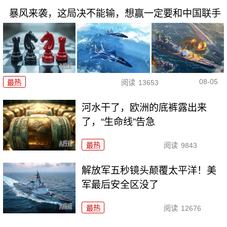
暴风来袭，这局决不能输，想赢一定要和中国联手
08-05
最热
阅读
13653
河水干了，欧洲的底裤露出来
了，“生命线”告急
最热
阅读
9843
解放军五秒镜头颠覆太平洋！美
军最后安全区没了
最热
阅读
12676