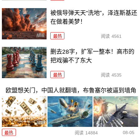
被俄导弹天天“洗地”，泽连斯基还
在做着美梦！
最热
阅读
4561
删去28字，扩军一整本！高市的
把戏骗不了东大
最热
阅读
4535
欧盟想关门，中国人就翻墙，布鲁塞尔被逼到墙角
08-05
最热
阅读
14884