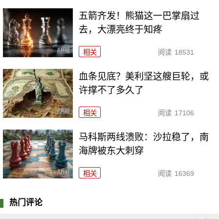
五箭齐发！熊猫这一巴掌扇过
去，大漂亮终于知疼
相关
阅读
18531
血条见底？美利坚这艘巨轮，或
许撑不了多久了
相关
阅读
17106
马科斯两线溃败：沙拉稳了，南
海牌被东大刺穿
相关
阅读
16369
热门评论