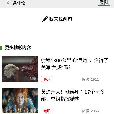
登陆
0
条评论
我来说两句
更多精彩内容
射程1800公里的“巨炮”，治得了
美军“焦虑”吗？
最热
阅读
1911
莫迪开大！砸碎印军17个司令
部，重组指挥结构
最热
阅读
2056