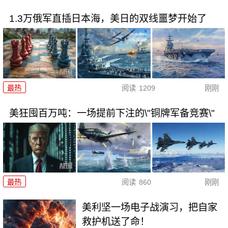
1.3万俄军直插日本海，美日的双线噩梦开始了
最热
阅读
1209
刚刚
美狂囤百万吨：一场提前下注的\"铜牌军备竞赛\"
最热
阅读
860
刚刚
美利坚一场电子战演习，把自家
救护机送了命！