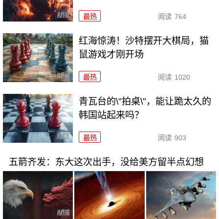
最热
阅读
764
红海惊涛！沙特摆开大棋局，猫
鼠游戏才刚开场
最热
阅读
1020
青瓦台的\"拍桌\"，能让跪太久的
韩国站起来吗？
最热
阅读
903
五箭齐发：东大这次出手，没给美方留半点幻想