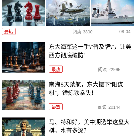
08-04
最热
阅读
3800
东大海军这一手\"普及牌\"，让美
西方彻底破防！
最热
阅读
22995
南海6天禁航，东大摆下“阳谋
棋”，锤炼铁拳头！
最热
阅读
20144
马、特和好，美中期选举这盘大
棋，水有多深？