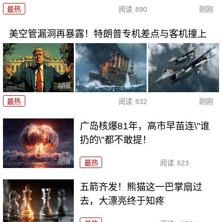
最热
阅读
890
刚刚
美空管漏洞再暴露！特朗普专机差点与客机撞上
最热
阅读
832
刚刚
广岛核爆81年，高市早苗连\"谁
扔的\"都不敢提！
最热
阅读
823
五箭齐发！熊猫这一巴掌扇过
去，大漂亮终于知疼