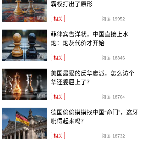
霸权打出了原形
相关
阅读
19952
菲律宾告洋状，中国直接上水
炮：炮灰代价才开始
相关
阅读
18846
美国最狠的反华鹰派，怎么访个
华还委屈上了？
相关
阅读
18764
德国偷偷摸摸找中国“命门”，这牙
呲得起来吗？
相关
阅读
18732