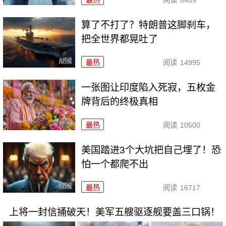
算了不打了？特朗普这脚刹车，
把全世界都晃吐了
最热
阅读
14995
一张图让印度陷入死寂，五枚金
牌背后的终极真相
最热
阅读
10500
美国踏进3个大坑把自己埋了！恐
怕一个都爬不出
最热
阅读
16717
上将一封信捅破天！美军五艘驱逐舰要盖三口锅！