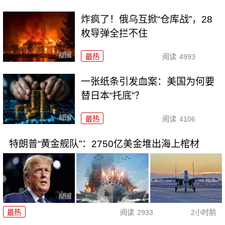
炸疯了！俄乌互掀“仓库战”，28
枚导弹全拦不住
最热
阅读
4993
一张纸条引发血案：美国为何要
替日本“托底”？
最热
阅读
4106
特朗普“黄金舰队”：2750亿美金堆出海上棺材
最热
阅读
2933
2小时前