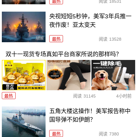
最热
阅读
18531
央视短短5秒钟，美军3年兵推一
夜作废！亚太变天
最热
阅读
13528
双十一现货专场真如平台商家所说的那样吗？
最热
阅读
31145
4小时前
五角大楼这操作！美军报告称中
国导弹不如伊朗？
最热
阅读
7380