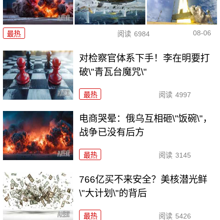
08-06
最热
阅读
6984
对检察官体系下手！李在明要打
破\"青瓦台魔咒\"
最热
阅读
4997
电商哭晕：俄乌互相砸\"饭碗\"，
战争已没有后方
最热
阅读
3145
766亿买不来安全？美核潜光鲜
\"大计划\"的背后
最热
阅读
5426