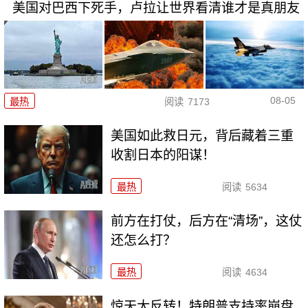
美国对巴西下死手，卢拉让世界看清谁才是真朋友
08-05
最热
阅读
7173
美国如此救日元，背后藏着三重
收割日本的阳谋！
最热
阅读
5634
前方在打仗，后方在“清场”，这仗
还怎么打？
最热
阅读
4634
惊天大反转！特朗普支持率崩盘