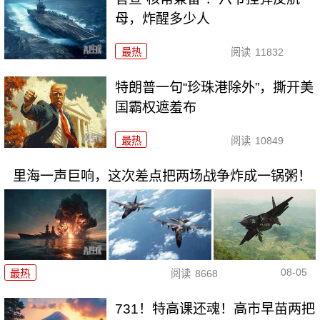
母，炸醒多少人
最热
阅读
11832
特朗普一句“珍珠港除外”，撕开美
国霸权遮羞布
最热
阅读
10849
里海一声巨响，这次差点把两场战争炸成一锅粥！
08-05
最热
阅读
8668
731！特高课还魂！高市早苗两把