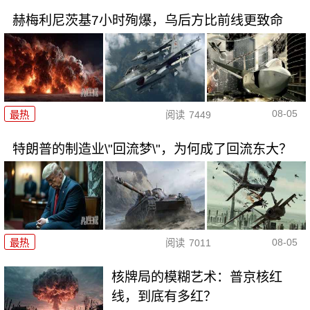
赫梅利尼茨基7小时殉爆，乌后方比前线更致命
08-05
最热
阅读
7449
特朗普的制造业\"回流梦\"，为何成了回流东大？
08-05
最热
阅读
7011
核牌局的模糊艺术：普京核红
线，到底有多红？