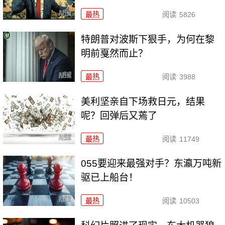
最热
阅读
5826
特朗普对波斯下狠手，为何在黎
明前戛然而止？
最热
阅读
3988
美利坚亲自下场救日元，结果
呢？回弹后又蔫了
最热
阅读
11749
055要迎来最强对手？东瀛万吨新
驱已上船台！
最热
阅读
10503