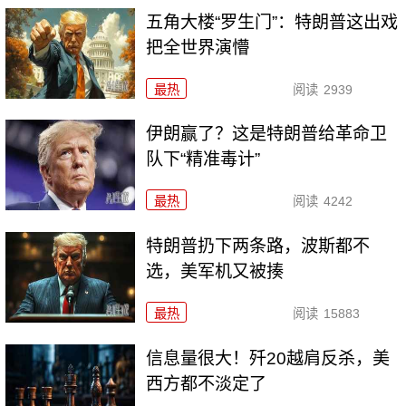
五角大楼“罗生门”：特朗普这出戏
把全世界演懵
最热
阅读
2939
伊朗赢了？这是特朗普给革命卫
队下“精准毒计”
最热
阅读
4242
特朗普扔下两条路，波斯都不
选，美军机又被揍
最热
阅读
15883
信息量很大！歼20越肩反杀，美
西方都不淡定了