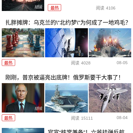
最热
阅读
4106
扎胖摊牌：乌克兰的\"北约梦\"为何成了一地鸡毛？
08-05
最热
阅读
4028
刚刚，普京被逼亮出底牌！俄罗斯要干大事了！
08-04
最热
阅读
15111
官宣“核常兼备”！六爷挂弹反航