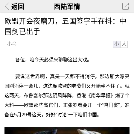
返回
西陆军情
欧盟开会夜磨刀，五国签字手在抖：中
国剑已出手
小
大
小鸟
各位，咱今天必须来聊聊这出大戏。
要说这世界啊，真是一天都不得消停。那边厢大漂亮
国刚消停一会儿，这边厢欧盟的老爷们又开始坐不住了。就
这两天，布鲁塞尔那边阴风阵阵，香港《南华早报》爆了个
大料——欧盟那些高官们，正张罗着要开一个“鸿门宴”，准
备在5月29号这天，好好“讨论”一下咱们中国。