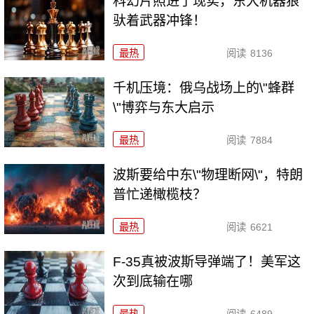
科幻片照进了现实，东大机器狼
驮着武器冲锋！
最热
阅读
8136
千机压境：俄乌战场上的\"蜂群
\"博弈与东大启示
最热
阅读
7884
波斯要给中东\"物理断网\"，特朗
普忙递橄榄枝？
最热
阅读
6621
F-35真被波斯导弹端了！美军这
次到底输在哪
最热
阅读
6489