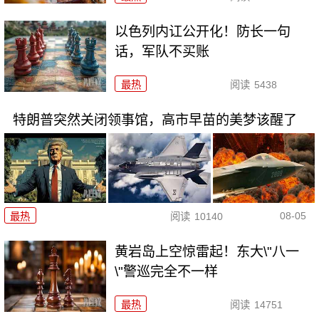
以色列内讧公开化！防长一句
话，军队不买账
最热
阅读
5438
特朗普突然关闭领事馆，高市早苗的美梦该醒了
08-05
最热
阅读
10140
黄岩岛上空惊雷起！东大\"八一
\"警巡完全不一样
最热
阅读
14751