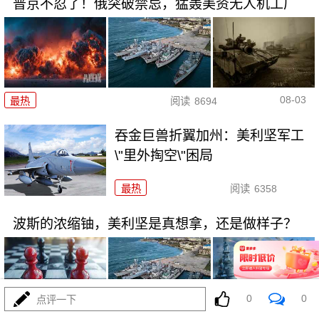
普京不忍了！俄突破禁忌，猛轰美资无人机工厂
08-03
最热
阅读
8694
吞金巨兽折翼加州：美利坚军工
\"里外掏空\"困局
最热
阅读
6358
波斯的浓缩铀，美利坚是真想拿，还是做样子？
0
0
点评一下