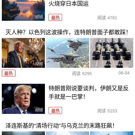
火烧穿日本国运
最热
阅读
4781
灭人种？以色列这波操作，连特朗普面子都敢踩！
08-04
最热
阅读
6295
特朗普刚说要谈判，伊朗又是反
手就是一巴掌！
最热
阅读
5153
泽连斯基的“清场行动”与乌克兰的末路狂飙！