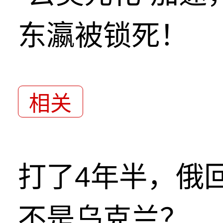
东瀛被锁死！
相关
打了4年半，俄
不是乌克兰？