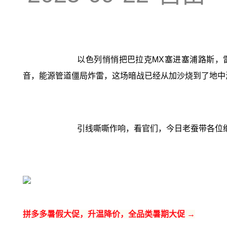
以色列悄悄把巴拉克MX塞进塞浦路斯，雷
音，能源管道僵局炸雷，这场暗战已经从加沙烧到了地中
引线嘶嘶作响，看官们，今日老蚕带各位细
拼多多暑假大促，升温降价，全品类暑期大促 →