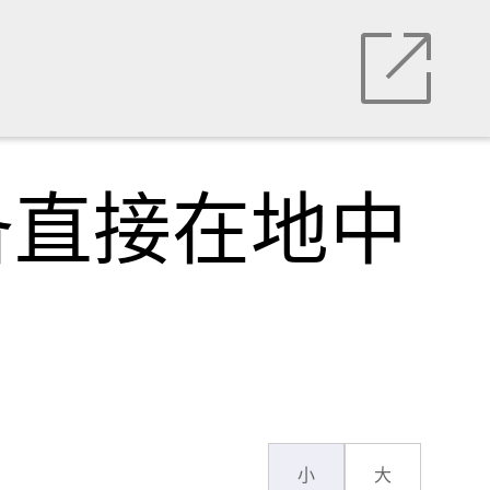
备直接在地中
小
大