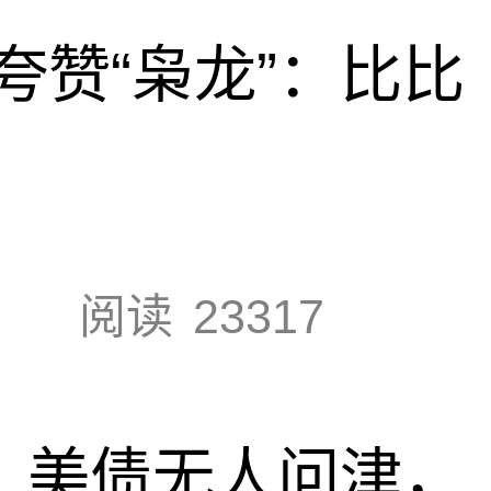
夸赞“枭龙”：比比
阅读
23317
速，美债无人问津，