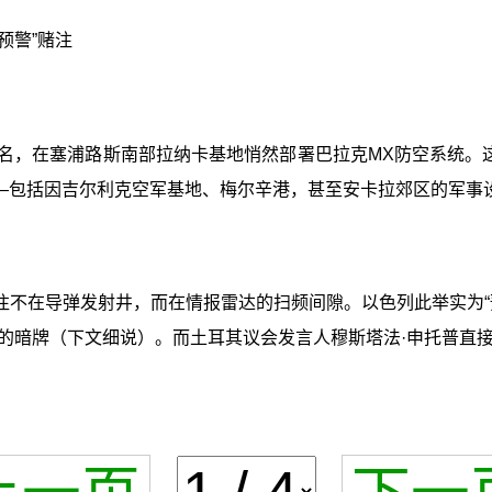
预警”赌注
为名，在塞浦路斯南部拉纳卡基地悄然部署巴拉克MX防空系统。这
——包括因吉尔利克空军基地、梅尔辛港，甚至安卡拉郊区的军事
往不在导弹发射井，而在情报雷达的扫频间隙。以色列此举实为“
的暗牌（下文细说）。而土耳其议会发言人穆斯塔法·申托普直接