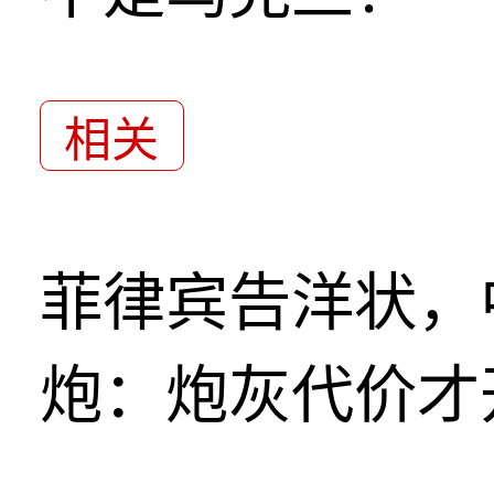
相关
菲律宾告洋状，
炮：炮灰代价才