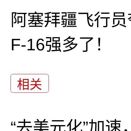
阿塞拜疆飞行员
F-16强多了！
相关
“去美元化”加