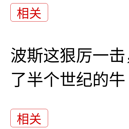
相关
波斯这狠厉一击
了半个世纪的牛
相关