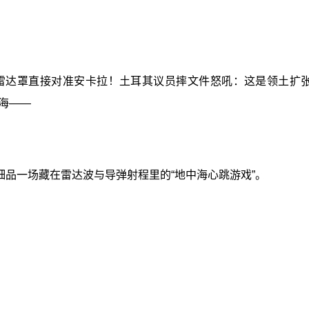
达罩直接对准安卡拉！土耳其议员摔文件怒吼：这是领土扩张！
海——
品一场藏在雷达波与导弹射程里的“地中海心跳游戏”。