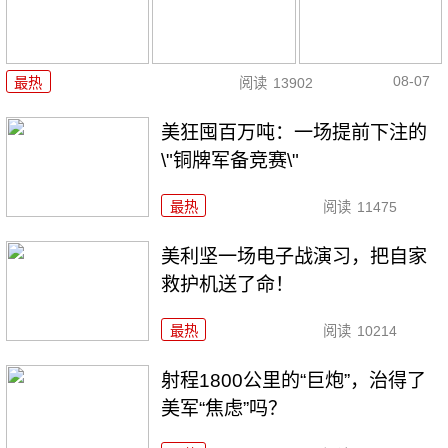
08-07
最热
阅读
13902
美狂囤百万吨：一场提前下注的
\"铜牌军备竞赛\"
最热
阅读
11475
美利坚一场电子战演习，把自家
救护机送了命！
最热
阅读
10214
射程1800公里的“巨炮”，治得了
美军“焦虑”吗？