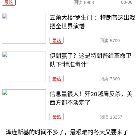
08-06
最热
阅读
5908
五角大楼“罗生门”：特朗普这出戏
把全世界演懵
最热
阅读
5700
伊朗赢了？这是特朗普给革命卫
队下“精准毒计”
最热
阅读
7360
信息量很大！歼20越肩反杀，美
西方都不淡定了
最热
阅读
13257
泽连斯基的时间不多了，最艰难的冬天又要来了