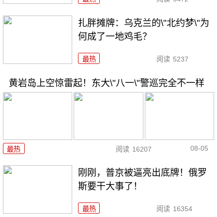
扎胖摊牌：乌克兰的\"北约梦\"为
何成了一地鸡毛？
最热
阅读
5237
黄岩岛上空惊雷起！东大\"八一\"警巡完全不一样
08-05
最热
阅读
16207
刚刚，普京被逼亮出底牌！俄罗
斯要干大事了！
最热
阅读
16354