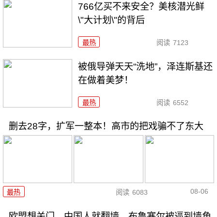
766亿买不来安全？美核潜光鲜
\"大计划\"的背后
最热
阅读
7123
被俄导弹天天“洗地”，泽连斯基还
在做着美梦！
最热
阅读
6552
删去28字，扩军一整本！高市的把戏骗不了东大
08-06
最热
阅读
6083
欧盟想关门，中国人就翻墙，布鲁塞尔被逼到墙角