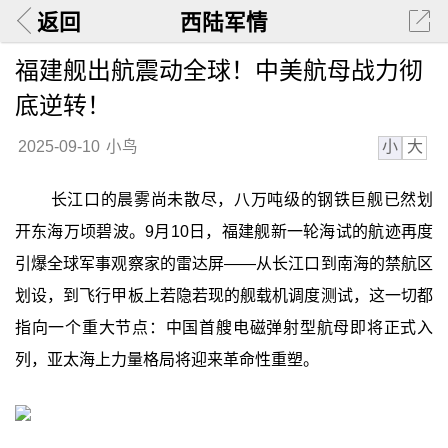
返回
西陆军情
福建舰出航震动全球！中美航母战力彻
底逆转！
小
大
2025-09-10
小鸟
长江口的晨雾尚未散尽，八万吨级的钢铁巨舰已然划
开东海万顷碧波。9月10日，福建舰新一轮海试的航迹再度
引爆全球军事观察家的雷达屏——从长江口到南海的禁航区
划设，到飞行甲板上若隐若现的舰载机调度测试，这一切都
指向一个重大节点：中国首艘电磁弹射型航母即将正式入
列，亚太海上力量格局将迎来革命性重塑。