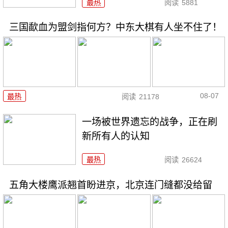
最热
阅读
5881
三国歃血为盟剑指何方？中东大棋有人坐不住了！
08-07
最热
阅读
21178
一场被世界遗忘的战争，正在刷
新所有人的认知
最热
阅读
26624
五角大楼鹰派翘首盼进京，北京连门缝都没给留