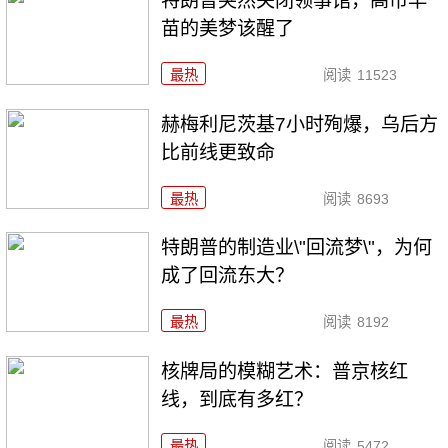
特朗普突然关闭领事馆，高市早
苗的美梦该醒了
最热
阅读
11523
赫梅利尼茨基7小时殉爆，乌后方
比前线更致命
最热
阅读
8693
特朗普的制造业\"回流梦\"，为何
成了回流东大？
最热
阅读
8192
核牌局的模糊艺术：普京核红
线，到底有多红？
最热
阅读
5472