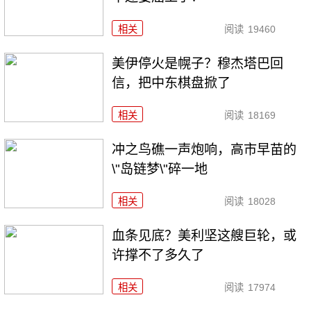
相关
阅读
19460
美伊停火是幌子？穆杰塔巴回
信，把中东棋盘掀了
相关
阅读
18169
冲之鸟礁一声炮响，高市早苗的
\"岛链梦\"碎一地
相关
阅读
18028
血条见底？美利坚这艘巨轮，或
许撑不了多久了
相关
阅读
17974