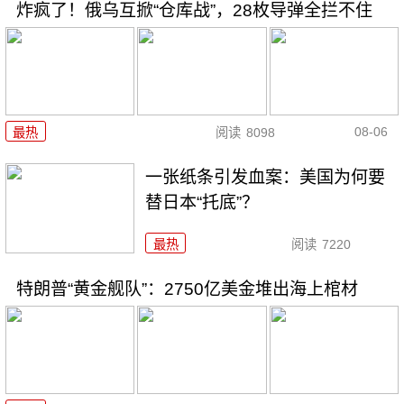
炸疯了！俄乌互掀“仓库战”，28枚导弹全拦不住
08-06
最热
阅读
8098
一张纸条引发血案：美国为何要
替日本“托底”？
最热
阅读
7220
特朗普“黄金舰队”：2750亿美金堆出海上棺材