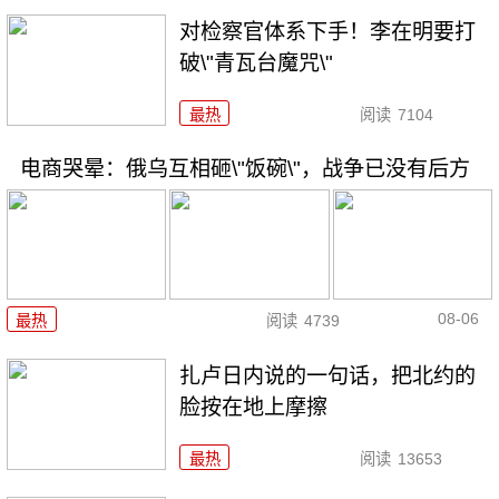
对检察官体系下手！李在明要打
破\"青瓦台魔咒\"
最热
阅读
7104
电商哭晕：俄乌互相砸\"饭碗\"，战争已没有后方
08-06
最热
阅读
4739
扎卢日内说的一句话，把北约的
脸按在地上摩擦
最热
阅读
13653