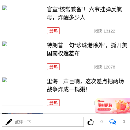
官宣“核常兼备”！六爷挂弹反航
母，炸醒多少人
最热
阅读
13122
特朗普一句“珍珠港除外”，撕开美
国霸权遮羞布
最热
阅读
12078
里海一声巨响，这次差点把两场
战争炸成一锅粥！
最热
阅读
9977
731！特高课还魂！高市早苗两把
0
0
点评一下
火烧穿日本国运