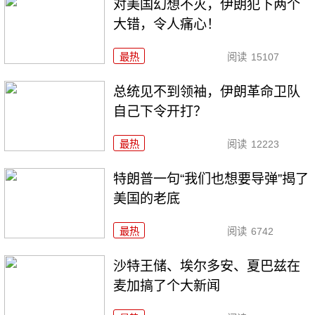
对美国幻想不灭，伊朗犯下两个
大错，令人痛心！
最热
阅读
15107
总统见不到领袖，伊朗革命卫队
自己下令开打？
最热
阅读
12223
特朗普一句“我们也想要导弹”揭了
美国的老底
最热
阅读
6742
沙特王储、埃尔多安、夏巴兹在
麦加搞了个大新闻