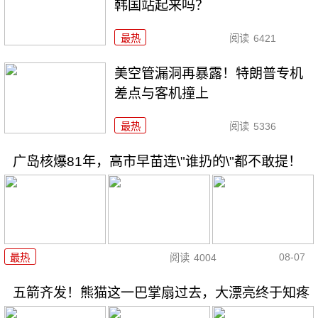
韩国站起来吗？
最热
阅读
6421
美空管漏洞再暴露！特朗普专机
差点与客机撞上
最热
阅读
5336
广岛核爆81年，高市早苗连\"谁扔的\"都不敢提！
08-07
最热
阅读
4004
五箭齐发！熊猫这一巴掌扇过去，大漂亮终于知疼