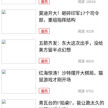
最热
阅读
16016
莫迪开大！砸碎印军17个司令
部，重组指挥结构
最热
阅读
9228
五箭齐发：东大这次出手，没给
美方留半点幻想
最热
阅读
8024
红海惊涛！沙特摆开大棋局，猫
鼠游戏才刚开场
最热
阅读
6751
青瓦台的\"拍桌\"，能让跪太久的