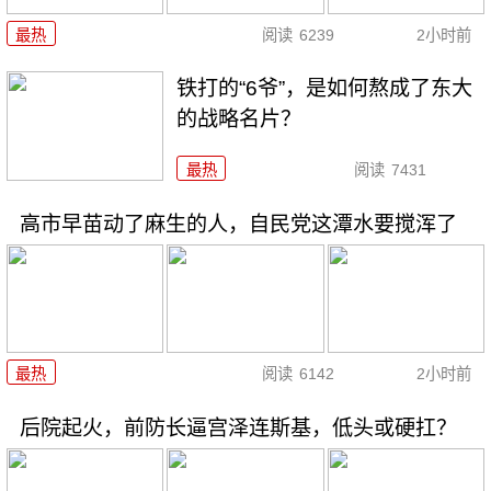
最热
阅读
6239
2小时前
铁打的“6爷”，是如何熬成了东大
的战略名片？
最热
阅读
7431
高市早苗动了麻生的人，自民党这潭水要搅浑了
最热
阅读
6142
2小时前
后院起火，前防长逼宫泽连斯基，低头或硬扛？