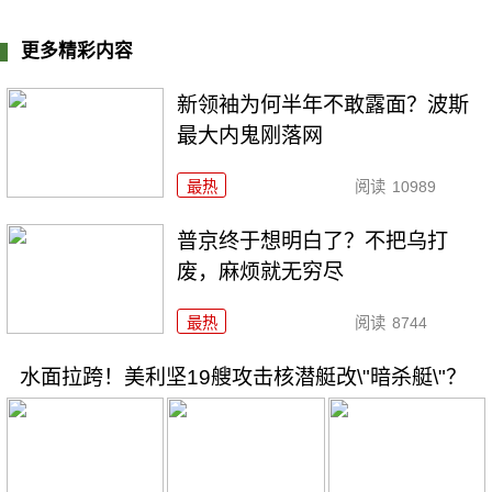
更多精彩内容
新领袖为何半年不敢露面？波斯
最大内鬼刚落网
最热
阅读
10989
普京终于想明白了？不把乌打
废，麻烦就无穷尽
最热
阅读
8744
水面拉跨！美利坚19艘攻击核潜艇改\"暗杀艇\"？