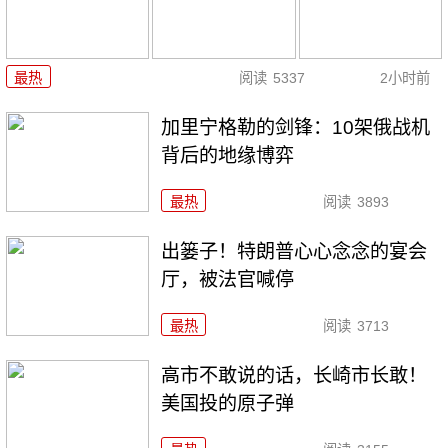
最热
阅读
5337
2小时前
加里宁格勒的剑锋：10架俄战机
背后的地缘博弈
最热
阅读
3893
出篓子！特朗普心心念念的宴会
厅，被法官喊停
最热
阅读
3713
高市不敢说的话，长崎市长敢！
美国投的原子弹