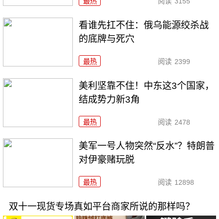
最热
阅读
3155
看谁先扛不住：俄乌能源绞杀战
的底牌与死穴
最热
阅读
2399
美利坚靠不住！中东这3个国家，
结成势力新3角
最热
阅读
2478
美军一号人物突然“反水”？特朗普
对伊豪赌玩脱
最热
阅读
12898
双十一现货专场真如平台商家所说的那样吗？