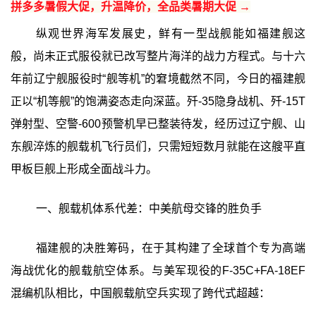
拼多多暑假大促，升温降价，全品类暑期大促 →
纵观世界海军发展史，鲜有一型战舰能如福建舰这
般，尚未正式服役就已改写整片海洋的战力方程式。与十六
年前辽宁舰服役时“舰等机”的窘境截然不同，今日的福建舰
正以“机等舰”的饱满姿态走向深蓝。歼-35隐身战机、歼-15T
弹射型、空警-600预警机早已整装待发，经历过辽宁舰、山
东舰淬炼的舰载机飞行员们，只需短短数月就能在这艘平直
甲板巨舰上形成全面战斗力。
一、舰载机体系代差：中美航母交锋的胜负手
福建舰的决胜筹码，在于其构建了全球首个专为高端
海战优化的舰载航空体系。与美军现役的F-35C+FA-18EF
混编机队相比，中国舰载航空兵实现了跨代式超越：