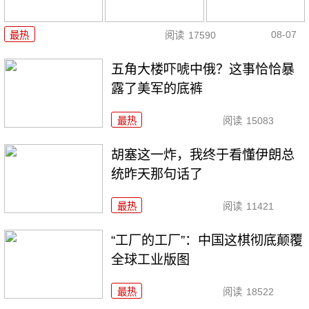
08-07
最热
阅读
17590
五角大楼吓唬中俄？这事恰恰暴
露了美军的底裤
最热
阅读
15083
胡塞这一炸，我终于看懂伊朗总
统昨天那句话了
最热
阅读
11421
“工厂的工厂”：中国这棋彻底颠覆
全球工业版图
最热
阅读
18522