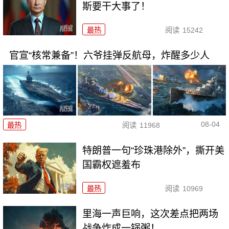
斯要干大事了！
最热
阅读
15242
官宣“核常兼备”！六爷挂弹反航母，炸醒多少人
08-04
最热
阅读
11968
特朗普一句“珍珠港除外”，撕开美
国霸权遮羞布
最热
阅读
10969
里海一声巨响，这次差点把两场
战争炸成一锅粥！