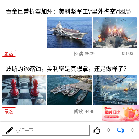
吞金巨兽折翼加州：美利坚军工\"里外掏空\"困局
08-03
最热
阅读
6509
波斯的浓缩铀，美利坚是真想拿，还是做样子？
08-03
最热
阅读
4448
东瀛彻底撕掉和平面具，公然发
0
0
点评一下
射进攻性武器！