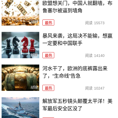
欧盟想关门，中国人就翻墙，布
鲁塞尔被逼到墙角
最热
阅读
15573
暴风来袭，这局决不能输，想赢
一定要和中国联手
最热
阅读
14140
河水干了，欧洲的底裤露出来
了，“生命线”告急
最热
阅读
10247
解放军五秒镜头颠覆太平洋！美
军最后安全区没了