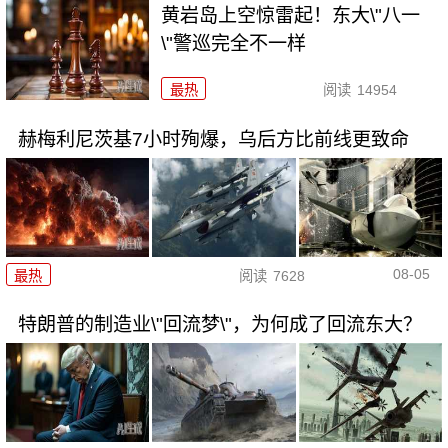
黄岩岛上空惊雷起！东大\"八一
\"警巡完全不一样
最热
阅读
14954
赫梅利尼茨基7小时殉爆，乌后方比前线更致命
08-05
最热
阅读
7628
特朗普的制造业\"回流梦\"，为何成了回流东大？