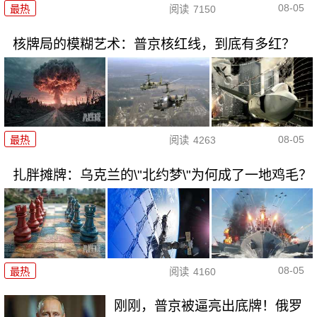
08-05
最热
阅读
7150
核牌局的模糊艺术：普京核红线，到底有多红？
08-05
最热
阅读
4263
扎胖摊牌：乌克兰的\"北约梦\"为何成了一地鸡毛？
08-05
最热
阅读
4160
刚刚，普京被逼亮出底牌！俄罗