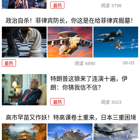
最热
阅读
5798
政治自杀！菲律宾防长，你这是在给菲律宾掘墓！
08-03
最热
阅读
6890
特朗普这狼来了连演十遍，伊
朗：你猜我信不信？
最热
阅读
5023
高市早苗又作妖！特高课卷土重来，日本三重困境