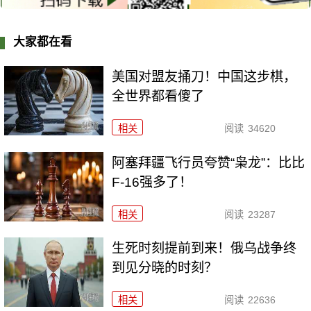
大家都在看
美国对盟友捅刀！中国这步棋，
全世界都看傻了
相关
阅读
34620
阿塞拜疆飞行员夸赞“枭龙”：比比
F-16强多了！
相关
阅读
23287
生死时刻提前到来！俄乌战争终
到见分晓的时刻？
相关
阅读
22636