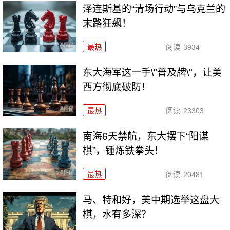
泽连斯基的“清场行动”与乌克兰的
末路狂飙！
最热
阅读
3934
东大海军这一手\"普及牌\"，让美
西方彻底破防！
最热
阅读
23303
南海6天禁航，东大摆下“阳谋
棋”，锤炼铁拳头！
最热
阅读
20481
马、特和好，美中期选举这盘大
棋，水有多深？