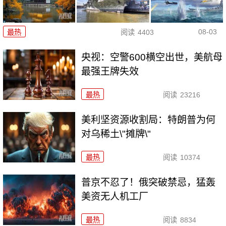
08-03
最热
阅读
4403
央视：空警600横空出世，美航母
最强王牌失效
最热
阅读
23216
美利坚资源收割局：特朗普为何
对乌稀土\"摊牌\"
最热
阅读
10374
普京不忍了！俄突破禁忌，猛轰
美资无人机工厂
最热
阅读
8834