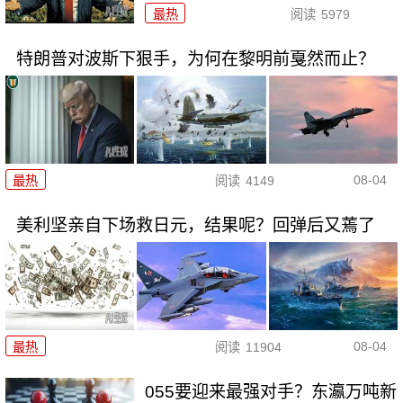
最热
阅读
5979
特朗普对波斯下狠手，为何在黎明前戛然而止？
08-04
最热
阅读
4149
美利坚亲自下场救日元，结果呢？回弹后又蔫了
08-04
最热
阅读
11904
055要迎来最强对手？东瀛万吨新