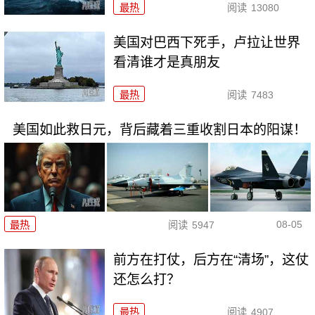
最热
阅读
13080
美国对巴西下死手，卢拉让世界
看清谁才是真朋友
最热
阅读
7483
美国如此救日元，背后藏着三重收割日本的阳谋！
08-05
最热
阅读
5947
前方在打仗，后方在“清场”，这仗
还怎么打？
最热
阅读
4907