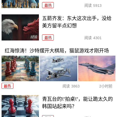
最热
阅读
5913
五箭齐发：东大这次出手，没给
美方留半点幻想
最热
阅读
4301
红海惊涛！沙特摆开大棋局，猫鼠游戏才刚开场
最热
阅读
3863
2小时前
青瓦台的\"拍桌\"，能让跪太久的
韩国站起来吗？