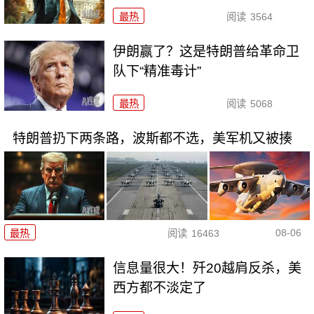
最热
阅读
3564
伊朗赢了？这是特朗普给革命卫
队下“精准毒计”
最热
阅读
5068
特朗普扔下两条路，波斯都不选，美军机又被揍
08-06
最热
阅读
16463
信息量很大！歼20越肩反杀，美
西方都不淡定了