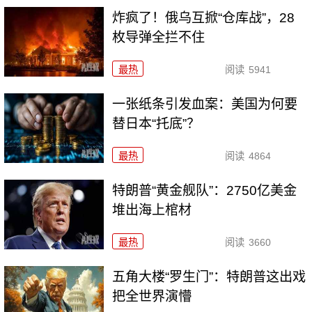
炸疯了！俄乌互掀“仓库战”，28
枚导弹全拦不住
最热
阅读
5941
一张纸条引发血案：美国为何要
替日本“托底”？
最热
阅读
4864
特朗普“黄金舰队”：2750亿美金
堆出海上棺材
最热
阅读
3660
五角大楼“罗生门”：特朗普这出戏
把全世界演懵