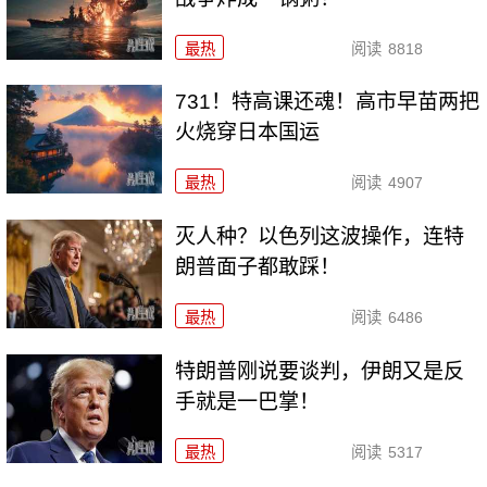
最热
阅读
8818
731！特高课还魂！高市早苗两把
火烧穿日本国运
最热
阅读
4907
灭人种？以色列这波操作，连特
朗普面子都敢踩！
最热
阅读
6486
特朗普刚说要谈判，伊朗又是反
手就是一巴掌！
最热
阅读
5317