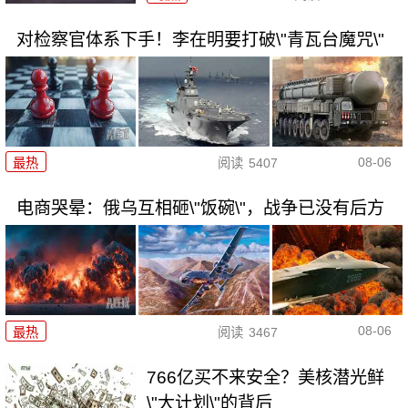
对检察官体系下手！李在明要打破\"青瓦台魔咒\"
08-06
最热
阅读
5407
电商哭晕：俄乌互相砸\"饭碗\"，战争已没有后方
08-06
最热
阅读
3467
766亿买不来安全？美核潜光鲜
\"大计划\"的背后