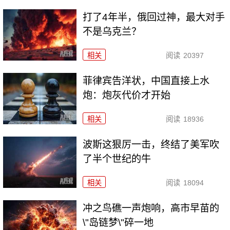
打了4年半，俄回过神，最大对手
不是乌克兰？
相关
阅读
20397
菲律宾告洋状，中国直接上水
炮：炮灰代价才开始
相关
阅读
18936
波斯这狠厉一击，终结了美军吹
了半个世纪的牛
相关
阅读
18094
冲之鸟礁一声炮响，高市早苗的
\"岛链梦\"碎一地