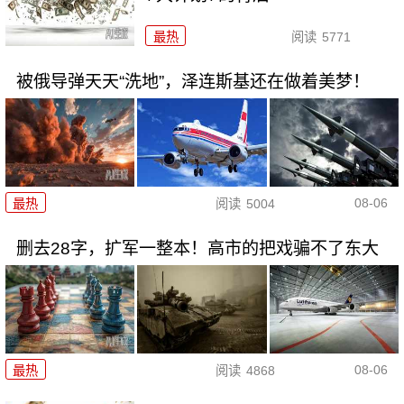
最热
阅读
5771
被俄导弹天天“洗地”，泽连斯基还在做着美梦！
08-06
最热
阅读
5004
删去28字，扩军一整本！高市的把戏骗不了东大
08-06
最热
阅读
4868