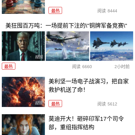
最热
阅读
8444
美狂囤百万吨：一场提前下注的\"铜牌军备竞赛\"
最热
阅读
6660
2小时前
美利坚一场电子战演习，把自家
救护机送了命！
最热
阅读
5612
莫迪开大！砸碎印军17个司令
部，重组指挥结构