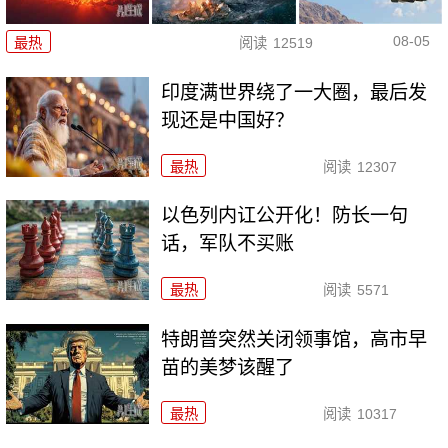
08-05
最热
阅读
12519
印度满世界绕了一大圈，最后发
现还是中国好？
最热
阅读
12307
以色列内讧公开化！防长一句
话，军队不买账
最热
阅读
5571
特朗普突然关闭领事馆，高市早
苗的美梦该醒了
最热
阅读
10317