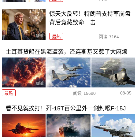
惊天大反转！特朗普支持率崩盘
背后竟藏致命一击
最热
阅读
7164
土耳其货船在黑海遭袭，泽连斯基又惹了大麻烦
08-05
最热
阅读
15690
看不见就挨打！歼-15T百公里外一剑封喉F-15J