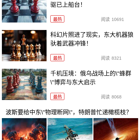
驱已上船台！
最热
阅读
10691
科幻片照进了现实，东大机器狼
驮着武器冲锋！
最热
阅读
8321
千机压境：俄乌战场上的\"蜂群
\"博弈与东大启示
最热
阅读
8068
波斯要给中东\"物理断网\"，特朗普忙递橄榄枝？