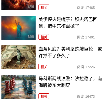
相关
阅读
17465
美伊停火是幌子？穆杰塔巴回
信，把中东棋盘掀了
相关
阅读
17401
血条见底？美利坚这艘巨轮，或
许撑不了多久了
相关
阅读
17226
马科斯两线溃败：沙拉稳了，南
海牌被东大刺穿
相关
阅读
16473