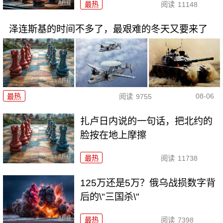
最热
阅读
11148
泽连斯基的时间不多了，最艰难的冬天又要来了
08-06
最热
阅读
9755
扎卢日内说的一句话，把北约的
脸按在地上摩擦
最热
阅读
11738
125万还是5万？俄乌战损数字背
后的\"三国杀\"
最热
阅读
7398