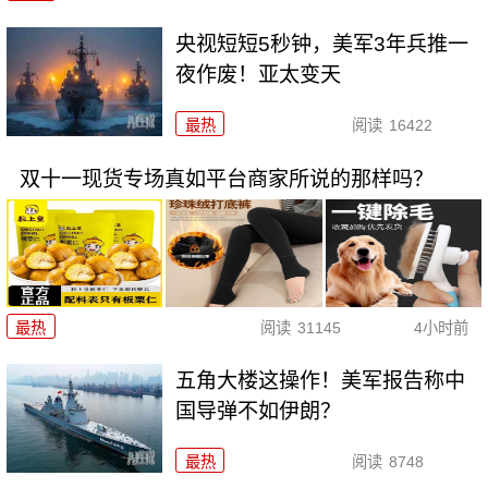
央视短短5秒钟，美军3年兵推一
夜作废！亚太变天
最热
阅读
16422
双十一现货专场真如平台商家所说的那样吗？
最热
阅读
31145
4小时前
五角大楼这操作！美军报告称中
国导弹不如伊朗？
最热
阅读
8748