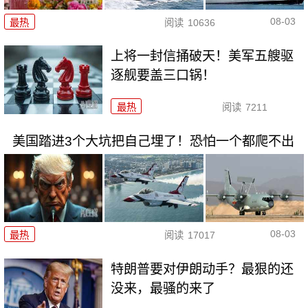
08-03
最热
阅读
10636
上将一封信捅破天！美军五艘驱
逐舰要盖三口锅！
最热
阅读
7211
美国踏进3个大坑把自己埋了！恐怕一个都爬不出
08-03
最热
阅读
17017
特朗普要对伊朗动手？最狠的还
没来，最骚的来了