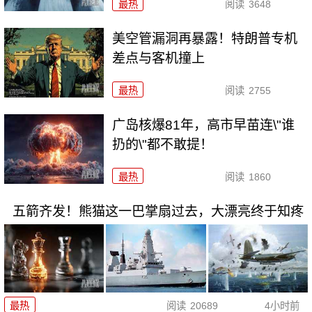
最热
阅读
3648
美空管漏洞再暴露！特朗普专机
差点与客机撞上
最热
阅读
2755
广岛核爆81年，高市早苗连\"谁
扔的\"都不敢提！
最热
阅读
1860
五箭齐发！熊猫这一巴掌扇过去，大漂亮终于知疼
最热
阅读
20689
4小时前