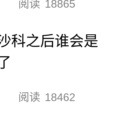
阅读
18865
沙科之后谁会是
了
阅读
18462