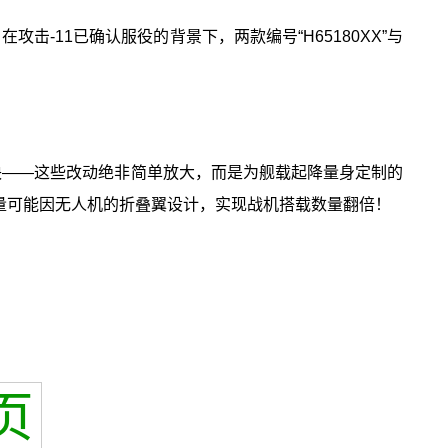
击-11已确认服役的背景下，两款编号“H65180XX”与
三块——这些改动绝非简单放大，而是为舰载起降量身定制的
量可能因无人机的折叠翼设计，实现战机搭载数量翻倍！
页