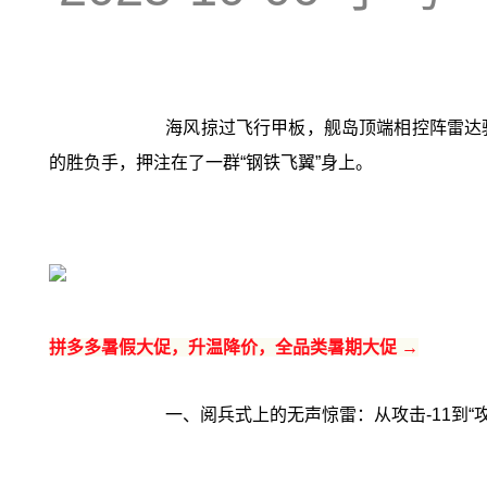
海风掠过飞行甲板，舰岛顶端相控阵雷达
的胜负手，押注在了一群“钢铁飞翼”身上。
拼多多暑假大促，升温降价，全品类暑期大促 →
一、阅兵式上的无声惊雷：从攻击-11到“攻