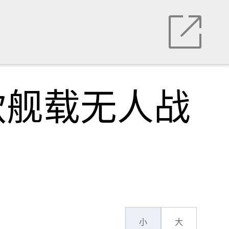
款舰载无人战
小
大