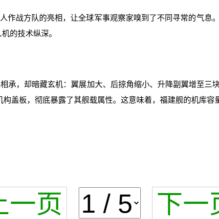
无人作战方队的亮相，让全球军事观察家嗅到了不同寻常的气息。在攻
无人机的技术纵深。
11一脉相承，却暗藏玄机：翼展加大、后掠角缩小、升降副翼增至
叠机构盖板，彻底暴露了其舰载属性。这意味着，福建舰的机库容
上一页
下一