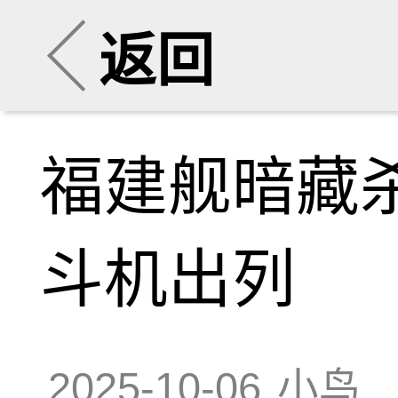
返回
福建舰暗藏
斗机出列
2025-10-06
小鸟