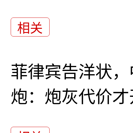
相关
菲律宾告洋状，
炮：炮灰代价才