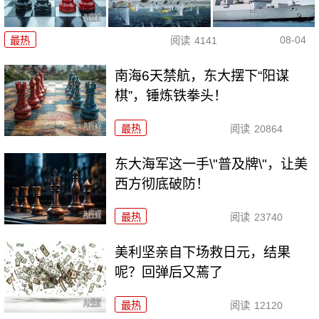
08-04
最热
阅读
4141
南海6天禁航，东大摆下“阳谋
棋”，锤炼铁拳头！
最热
阅读
20864
东大海军这一手\"普及牌\"，让美
西方彻底破防！
最热
阅读
23740
美利坚亲自下场救日元，结果
呢？回弹后又蔫了
最热
阅读
12120