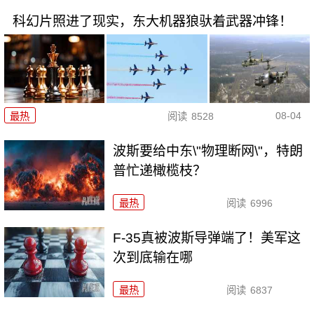
科幻片照进了现实，东大机器狼驮着武器冲锋！
08-04
最热
阅读
8528
波斯要给中东\"物理断网\"，特朗
普忙递橄榄枝？
最热
阅读
6996
F-35真被波斯导弹端了！美军这
次到底输在哪
最热
阅读
6837