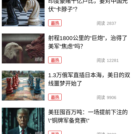
印度豪赌千亿卢比，要对中国光
伏“卡脖子”？
最热
阅读
2837
射程1800公里的“巨炮”，治得了
美军“焦虑”吗？
最热
阅读
12281
1.3万俄军直插日本海，美日的双
线噩梦开始了
最热
阅读
9906
美狂囤百万吨：一场提前下注的
\"铜牌军备竞赛\"