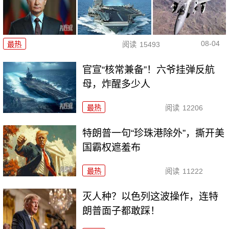
08-04
最热
阅读
15493
官宣“核常兼备”！六爷挂弹反航
母，炸醒多少人
最热
阅读
12206
特朗普一句“珍珠港除外”，撕开美
国霸权遮羞布
最热
阅读
11222
灭人种？以色列这波操作，连特
朗普面子都敢踩！