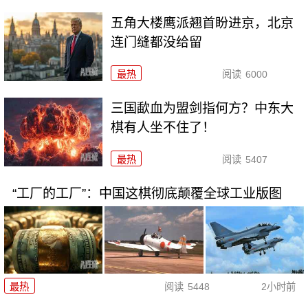
五角大楼鹰派翘首盼进京，北京
连门缝都没给留
最热
阅读
6000
三国歃血为盟剑指何方？中东大
棋有人坐不住了！
最热
阅读
5407
“工厂的工厂”：中国这棋彻底颠覆全球工业版图
最热
阅读
5448
2小时前