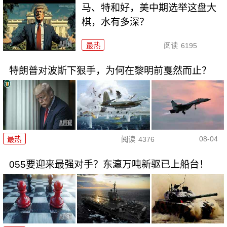
马、特和好，美中期选举这盘大
棋，水有多深？
最热
阅读
6195
特朗普对波斯下狠手，为何在黎明前戛然而止？
08-04
最热
阅读
4376
055要迎来最强对手？东瀛万吨新驱已上船台！