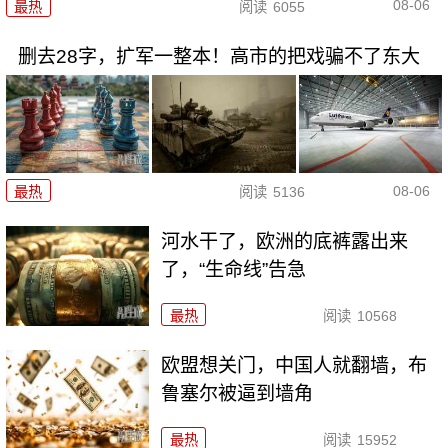
08-06
最热
阅读
6055
删去28字，扩军一整本！高市的把戏骗不了东大
08-06
最热
阅读
5136
河水干了，欧洲的底裤露出来
了，“生命线”告急
最热
阅读
10568
欧盟想关门，中国人就翻墙，布
鲁塞尔被逼到墙角
最热
阅读
15952