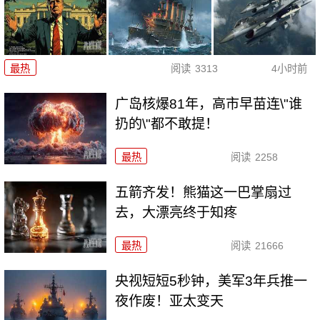
最热
阅读
3313
4小时前
广岛核爆81年，高市早苗连\"谁
扔的\"都不敢提！
最热
阅读
2258
五箭齐发！熊猫这一巴掌扇过
去，大漂亮终于知疼
最热
阅读
21666
央视短短5秒钟，美军3年兵推一
夜作废！亚太变天