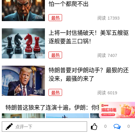
怕一个都爬不出
最热
阅读
17393
上将一封信捅破天！美军五艘驱
逐舰要盖三口锅！
最热
阅读
7407
特朗普要对伊朗动手？最狠的还
没来，最骚的来了
最热
阅读
6019
特朗普这狼来了连演十遍，伊朗：你猜我信不信？
0
0
点评一下