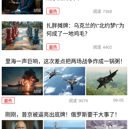
最热
阅读
7368
扎胖摊牌：乌克兰的\"北约梦\"为
何成了一地鸡毛？
最热
阅读
4402
里海一声巨响，这次差点把两场战争炸成一锅粥！
08-05
最热
阅读
9079
刚刚，普京被逼亮出底牌！俄罗斯要干大事了！