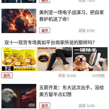
最热
阅读
7933
美利坚一场电子战演习，把自家
救护机送了命！
最热
阅读
6705
双十一现货专场真如平台商家所说的那样吗？
最热
阅读
31145
4小时前
五箭齐发：东大这次出手，没给
美方留半点幻想
最热
阅读
5130