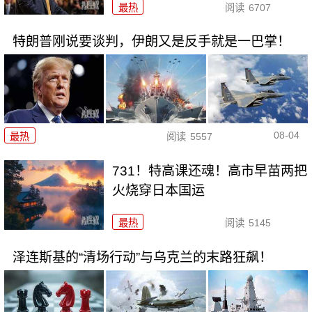
最热
阅读
6707
特朗普刚说要谈判，伊朗又是反手就是一巴掌！
08-04
最热
阅读
5557
731！特高课还魂！高市早苗两把
火烧穿日本国运
最热
阅读
5145
泽连斯基的“清场行动”与乌克兰的末路狂飙！