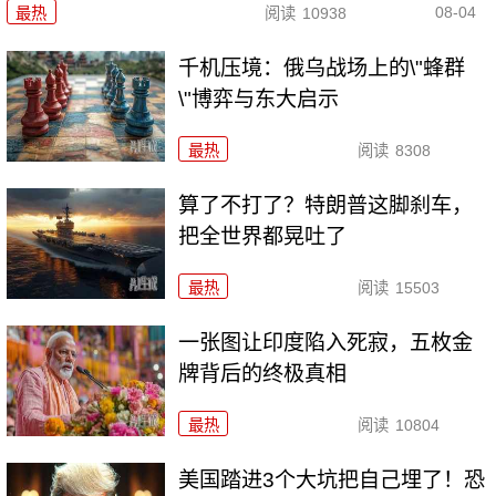
08-04
最热
阅读
10938
千机压境：俄乌战场上的\"蜂群
\"博弈与东大启示
最热
阅读
8308
算了不打了？特朗普这脚刹车，
把全世界都晃吐了
最热
阅读
15503
一张图让印度陷入死寂，五枚金
牌背后的终极真相
最热
阅读
10804
美国踏进3个大坑把自己埋了！恐