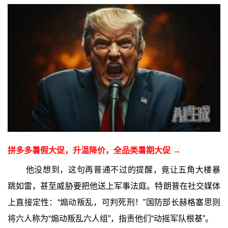
拼多多暑假大促，升温降价，全品类暑期大促 →
他没想到，这句再普通不过的提醒，竟让五角大楼暴
跳如雷，甚至威胁要把他送上军事法庭。特朗普在社交媒体
上直接定性：“煽动叛乱，可判死刑！”国防部长赫格塞思则
将六人称为“煽动叛乱六人组”，指责他们“动摇军队根基”。