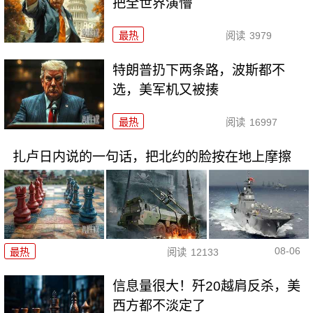
把全世界演懵
最热
阅读
3979
特朗普扔下两条路，波斯都不
选，美军机又被揍
最热
阅读
16997
扎卢日内说的一句话，把北约的脸按在地上摩擦
08-06
最热
阅读
12133
信息量很大！歼20越肩反杀，美
西方都不淡定了