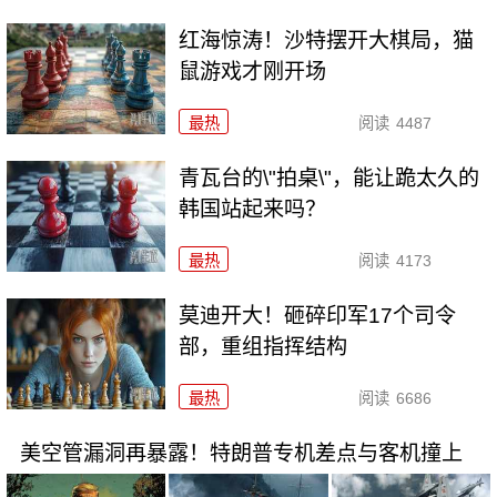
红海惊涛！沙特摆开大棋局，猫
鼠游戏才刚开场
最热
阅读
4487
青瓦台的\"拍桌\"，能让跪太久的
韩国站起来吗？
最热
阅读
4173
莫迪开大！砸碎印军17个司令
部，重组指挥结构
最热
阅读
6686
美空管漏洞再暴露！特朗普专机差点与客机撞上