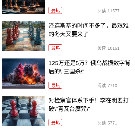
最热
阅读
11577
泽连斯基的时间不多了，最艰难
的冬天又要来了
最热
阅读
10151
125万还是5万？俄乌战损数字背
后的\"三国杀\"
最热
阅读
7710
对检察官体系下手！李在明要打
破\"青瓦台魔咒\"
最热
阅读
5771