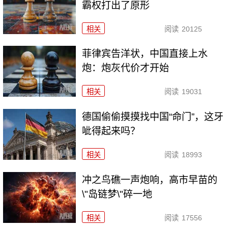
霸权打出了原形
相关
阅读
20125
菲律宾告洋状，中国直接上水
炮：炮灰代价才开始
相关
阅读
19031
德国偷偷摸摸找中国“命门”，这牙
呲得起来吗？
相关
阅读
18993
冲之鸟礁一声炮响，高市早苗的
\"岛链梦\"碎一地
相关
阅读
17556