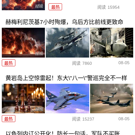
最热
阅读
15954
赫梅利尼茨基7小时殉爆，乌后方比前线更致命
08-05
最热
阅读
7860
黄岩岛上空惊雷起！东大\"八一\"警巡完全不一样
08-05
最热
阅读
15237
以色列内讧公开化！防长一句话，军队不买账