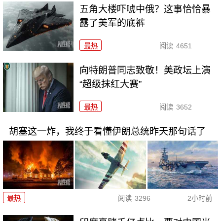
五角大楼吓唬中俄？这事恰恰暴
露了美军的底裤
最热
阅读
4651
向特朗普同志致敬！美政坛上演
“超级抹红大赛”
最热
阅读
3652
胡塞这一炸，我终于看懂伊朗总统昨天那句话了
最热
阅读
3296
2小时前