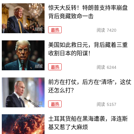
惊天大反转！特朗普支持率崩盘
背后竟藏致命一击
最热
阅读
7420
美国如此救日元，背后藏着三重
收割日本的阳谋！
最热
阅读
6244
前方在打仗，后方在“清场”，这仗
还怎么打？
最热
阅读
5157
土耳其货船在黑海遭袭，泽连斯
基又惹了大麻烦