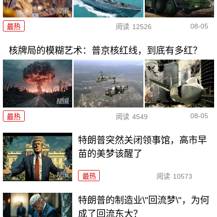
08-05
最热
阅读
12526
核牌局的模糊艺术：普京核红线，到底有多红？
08-05
最热
阅读
4549
特朗普突然关闭领事馆，高市早
苗的美梦该醒了
最热
阅读
10573
特朗普的制造业\"回流梦\"，为何
成了回流东大？