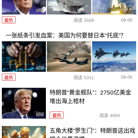
08-06
最热
阅读
5508
一张纸条引发血案：美国为何要替日本“托底”？
08-06
最热
阅读
5311
特朗普“黄金舰队”：2750亿美金
堆出海上棺材
最热
阅读
4069
五角大楼“罗生门”：特朗普这出戏