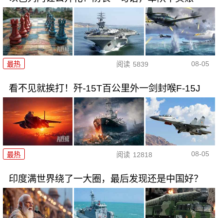
08-05
最热
阅读
5839
看不见就挨打！歼-15T百公里外一剑封喉F-15J
08-05
最热
阅读
12818
印度满世界绕了一大圈，最后发现还是中国好？