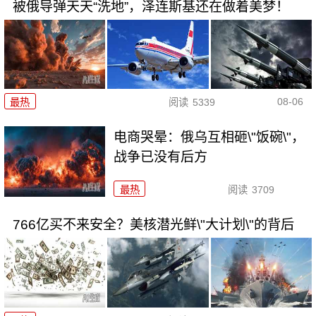
被俄导弹天天“洗地”，泽连斯基还在做着美梦！
08-06
最热
阅读
5339
电商哭晕：俄乌互相砸\"饭碗\"，
战争已没有后方
最热
阅读
3709
766亿买不来安全？美核潜光鲜\"大计划\"的背后