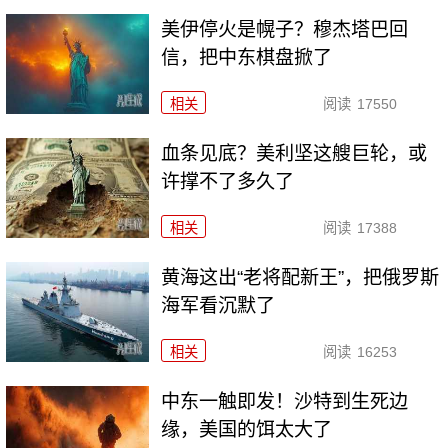
美伊停火是幌子？穆杰塔巴回
信，把中东棋盘掀了
相关
阅读
17550
血条见底？美利坚这艘巨轮，或
许撑不了多久了
相关
阅读
17388
黄海这出“老将配新王”，把俄罗斯
海军看沉默了
相关
阅读
16253
中东一触即发！沙特到生死边
缘，美国的饵太大了