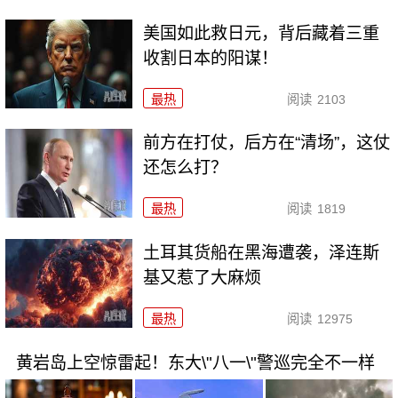
美国如此救日元，背后藏着三重
收割日本的阳谋！
最热
阅读
2103
前方在打仗，后方在“清场”，这仗
还怎么打？
最热
阅读
1819
土耳其货船在黑海遭袭，泽连斯
基又惹了大麻烦
最热
阅读
12975
黄岩岛上空惊雷起！东大\"八一\"警巡完全不一样