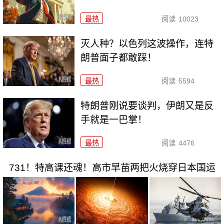
最热
阅读
10023
灭人种？以色列这波操作，连特
朗普面子都敢踩！
最热
阅读
5594
特朗普刚说要谈判，伊朗又是反
手就是一巴掌！
最热
阅读
4476
731！特高课还魂！高市早苗两把火烧穿日本国运