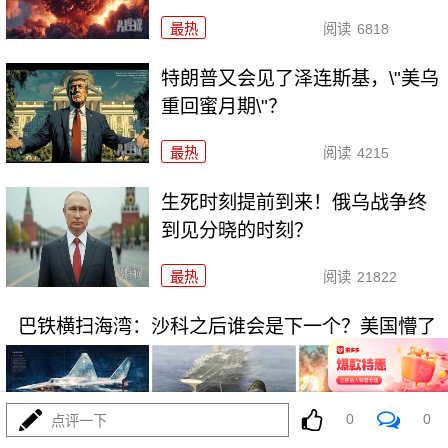
最热
阅读
6818
特朗普又会见了泽连斯基，\"美乌
重回蜜月期\"？
最热
阅读
4215
生死时刻提前到来！俄乌战争终
到见分晓的时刻？
最热
阅读
21822
巴铁横扫海湾：沙科之后谁会是下一个？美国懵了
0
0
点评一下