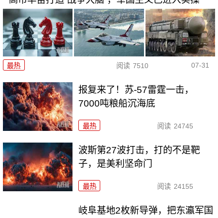
07-31
最热
阅读
7510
报复来了！苏-57雷霆一击，
7000吨粮船沉海底
最热
阅读
24745
波斯第27波打击，打的不是靶
子，是美利坚命门
最热
阅读
24155
岐阜基地2枚新导弹，把东瀛军国