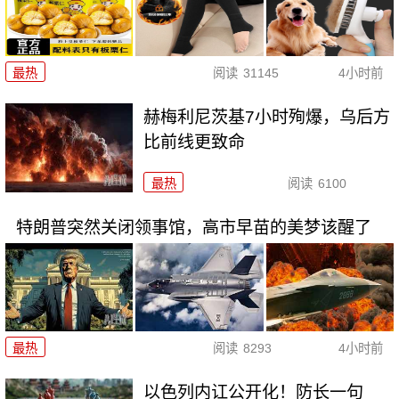
最热
阅读
31145
4小时前
赫梅利尼茨基7小时殉爆，乌后方
比前线更致命
最热
阅读
6100
特朗普突然关闭领事馆，高市早苗的美梦该醒了
最热
阅读
8293
4小时前
以色列内讧公开化！防长一句