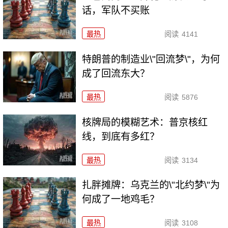
话，军队不买账
最热
阅读
4141
特朗普的制造业\"回流梦\"，为何
成了回流东大？
最热
阅读
5876
核牌局的模糊艺术：普京核红
线，到底有多红？
最热
阅读
3134
扎胖摊牌：乌克兰的\"北约梦\"为
何成了一地鸡毛？
最热
阅读
3108