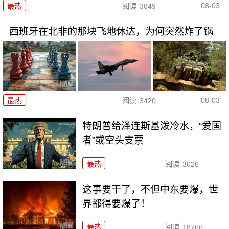
08-03
最热
阅读
3849
西班牙在北非的那块飞地休达，为何突然炸了锅
08-03
最热
阅读
3420
特朗普给泽连斯基泼冷水，“爱国
者”或空头支票
最热
阅读
3026
这事要干了，不但中东要爆，世
界都得要爆了！
最热
阅读
18766