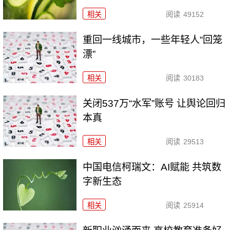
相关
阅读
49152
重回一线城市，一些年轻人“回笼
漂”
相关
阅读
30183
关闭537万“水军”账号 让舆论回归
本真
相关
阅读
29513
中国电信柯瑞文：AI赋能 共筑数
字新生态
相关
阅读
25914