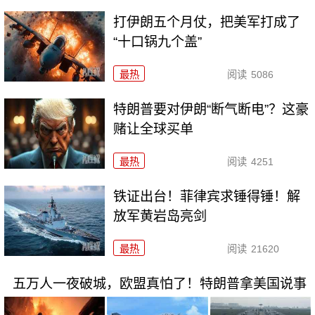
打伊朗五个月仗，把美军打成了
“十口锅九个盖”
最热
阅读
5086
特朗普要对伊朗“断气断电”？这豪
赌让全球买单
最热
阅读
4251
铁证出台！菲律宾求锤得锤！解
放军黄岩岛亮剑
最热
阅读
21620
五万人一夜破城，欧盟真怕了！特朗普拿美国说事