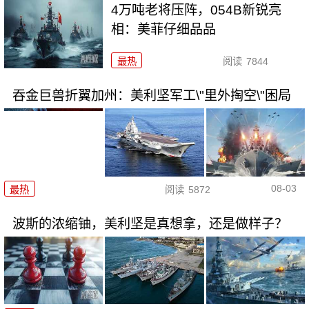
4万吨老将压阵，054B新锐亮
相：美菲仔细品品
最热
阅读
7844
吞金巨兽折翼加州：美利坚军工\"里外掏空\"困局
08-03
最热
阅读
5872
波斯的浓缩铀，美利坚是真想拿，还是做样子？