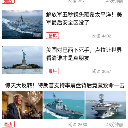
最热
阅读
3671
45分钟前
解放军五秒镜头颠覆太平洋！美
军最后安全区没了
最热
阅读
4492
美国对巴西下死手，卢拉让世界
看清谁才是真朋友
最热
阅读
3057
惊天大反转！特朗普支持率崩盘背后竟藏致命一击
最热
阅读
2660
45分钟前