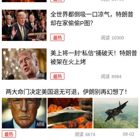
全世界都倒吸一口凉气，特朗普
却在家偷偷P图？
最热
阅读
10300
美上将一封“私信”捅破天！特朗普
被架在火上烤
最热
阅读
8984
两大命门决定美国退无可退，伊朗别再幻想了！
08-02
最热
阅读
6674