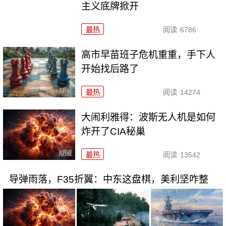
主义底牌掀开
最热
阅读
6786
高市早苗班子危机重重，手下人
开始找后路了
最热
阅读
14274
大闹利雅得：波斯无人机是如何
炸开了CIA秘巢
最热
阅读
13542
导弹雨落，F35折翼：中东这盘棋，美利坚咋整