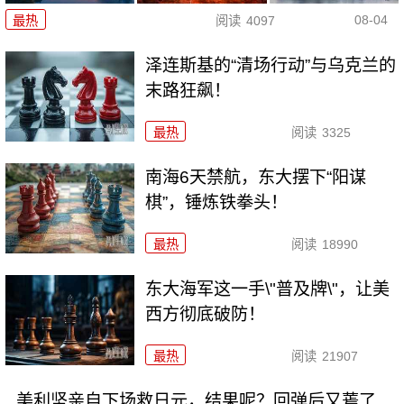
08-04
最热
阅读
4097
泽连斯基的“清场行动”与乌克兰的
末路狂飙！
最热
阅读
3325
南海6天禁航，东大摆下“阳谋
棋”，锤炼铁拳头！
最热
阅读
18990
东大海军这一手\"普及牌\"，让美
西方彻底破防！
最热
阅读
21907
美利坚亲自下场救日元，结果呢？回弹后又蔫了