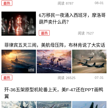
08-01
最热
阅读
8787
6万移民一夜涌入西班牙，摩洛哥
葫芦卖什么药？
最热
阅读
7527
菲律宾五天三闹，美航母压阵，布林肯说了大实话
07-31
最热
阅读
26525
歼-36五架原型机轮番上天，美F-47还在PPT画鸭
翼