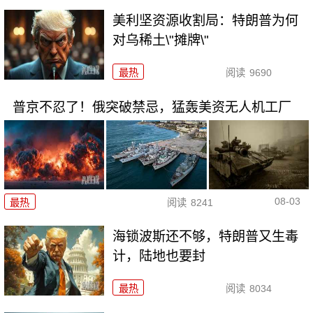
美利坚资源收割局：特朗普为何
对乌稀土\"摊牌\"
最热
阅读
9690
普京不忍了！俄突破禁忌，猛轰美资无人机工厂
08-03
最热
阅读
8241
海锁波斯还不够，特朗普又生毒
计，陆地也要封
最热
阅读
8034