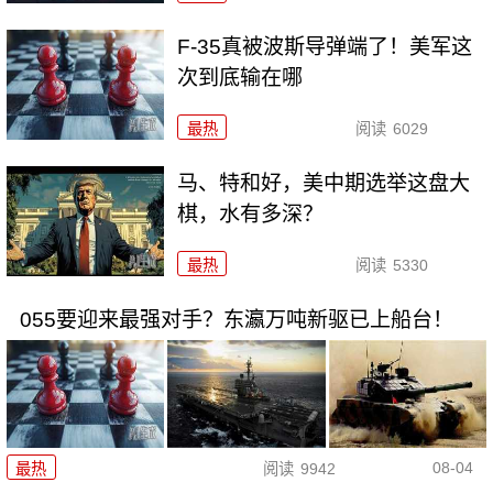
F-35真被波斯导弹端了！美军这
次到底输在哪
最热
阅读
6029
马、特和好，美中期选举这盘大
棋，水有多深？
最热
阅读
5330
055要迎来最强对手？东瀛万吨新驱已上船台！
08-04
最热
阅读
9942