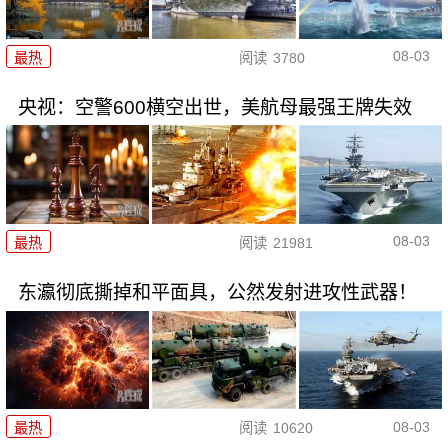
08-03
最热
阅读
3780
央视：空警600横空出世，美航母最强王牌失效
08-03
最热
阅读
21981
东瀛彻底撕掉和平面具，公然发射进攻性武器！
08-03
最热
阅读
10620