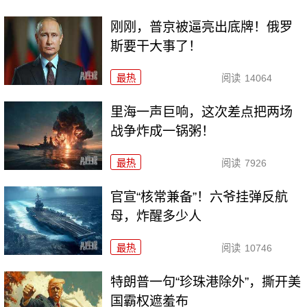
刚刚，普京被逼亮出底牌！俄罗
斯要干大事了！
最热
阅读
14064
里海一声巨响，这次差点把两场
战争炸成一锅粥！
最热
阅读
7926
官宣“核常兼备”！六爷挂弹反航
母，炸醒多少人
最热
阅读
10746
特朗普一句“珍珠港除外”，撕开美
国霸权遮羞布