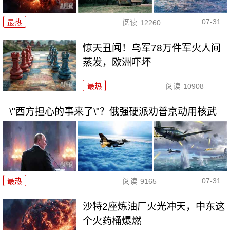
07-31
最热
阅读
12260
惊天丑闻！乌军78万件军火人间
蒸发，欧洲吓坏
最热
阅读
10908
\"西方担心的事来了\"？俄强硬派劝普京动用核武
07-31
最热
阅读
9165
沙特2座炼油厂火光冲天，中东这
个火药桶爆燃