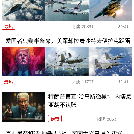
07-31
最热
阅读
20391
爱国者只剩半条命，美军却拉着沙特去伊拉克踩雷
07-31
最热
阅读
11707
特朗普官宣“哈马斯缴械”，内塔尼
亚胡不认账
最热
阅读
8053
高市早苗打造“战争大脑”，军国主义已进入实操