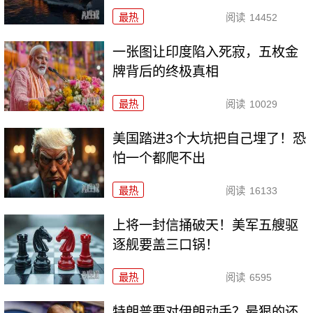
最热
阅读
14452
一张图让印度陷入死寂，五枚金
牌背后的终极真相
最热
阅读
10029
美国踏进3个大坑把自己埋了！恐
怕一个都爬不出
最热
阅读
16133
上将一封信捅破天！美军五艘驱
逐舰要盖三口锅！
最热
阅读
6595
特朗普要对伊朗动手？最狠的还