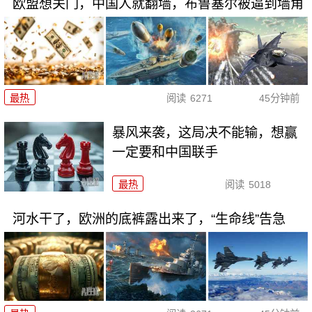
欧盟想关门，中国人就翻墙，布鲁塞尔被逼到墙角
最热
阅读
6271
45分钟前
暴风来袭，这局决不能输，想赢
一定要和中国联手
最热
阅读
5018
河水干了，欧洲的底裤露出来了，“生命线”告急