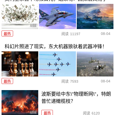
08-04
最热
阅读
11197
科幻片照进了现实，东大机器狼驮着武器冲锋！
08-04
最热
阅读
7593
波斯要给中东\"物理断网\"，特朗
普忙递橄榄枝？
最热
阅读
6120