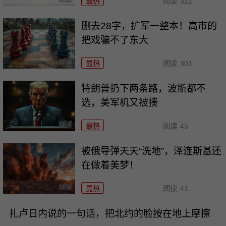
最热
阅读
322
删去28字，扩军一整本！高市的
把戏骗不了东大
最热
阅读
301
特朗普扔下两条路，波斯都不
选，美军机又被揍
最热
阅读
45
被俄导弹天天“洗地”，泽连斯基还
在做着美梦！
最热
阅读
41
扎卢日内说的一句话，把北约的脸按在地上摩擦