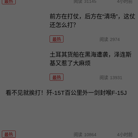
最热
阅读
31145
4小时前
前方在打仗，后方在“清场”，这仗
还怎么打？
最热
阅读
2974
土耳其货船在黑海遭袭，泽连斯
基又惹了大麻烦
最热
阅读
13931
看不见就挨打！歼-15T百公里外一剑封喉F-15J
最热
阅读
10864
4小时前