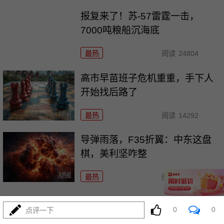
报复来了！苏-57雷霆一击，
7000吨粮船沉海底
最热
阅读
24804
高市早苗班子危机重重，手下人
开始找后路了
最热
阅读
14292
导弹雨落，F35折翼：中东这盘
棋，美利坚咋整
最热
阅读
12284
惊天丑闻！乌军78万件军火人间
0
0
点评一下
蒸发，欧洲吓坏