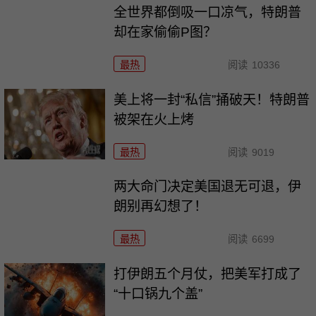
全世界都倒吸一口凉气，特朗普
却在家偷偷P图？
最热
阅读
10336
美上将一封“私信”捅破天！特朗普
被架在火上烤
最热
阅读
9019
两大命门决定美国退无可退，伊
朗别再幻想了！
最热
阅读
6699
打伊朗五个月仗，把美军打成了
“十口锅九个盖”