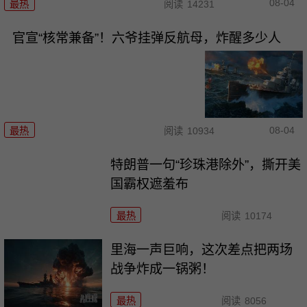
08-04
最热
阅读
14231
官宣“核常兼备”！六爷挂弹反航母，炸醒多少人
08-04
最热
阅读
10934
特朗普一句“珍珠港除外”，撕开美
国霸权遮羞布
最热
阅读
10174
里海一声巨响，这次差点把两场
战争炸成一锅粥！
最热
阅读
8056