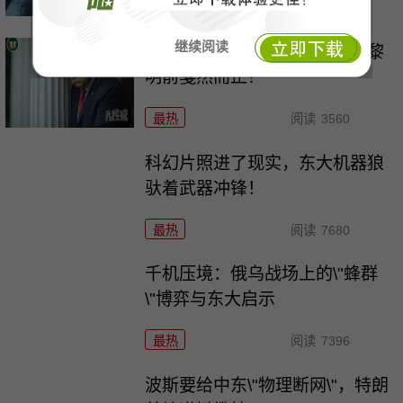
最热
阅读
10011
继续阅读
特朗普对波斯下狠手，为何在黎
明前戛然而止？
最热
阅读
3560
科幻片照进了现实，东大机器狼
驮着武器冲锋！
最热
阅读
7680
千机压境：俄乌战场上的\"蜂群
\"博弈与东大启示
最热
阅读
7396
波斯要给中东\"物理断网\"，特朗