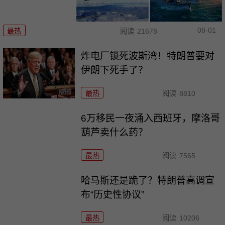
08-01
最热
阅读
21678
炸电厂锁死波斯湾！特朗普要对
伊朗下死手了？
最热
阅读
8810
6万移民一夜涌入西班牙，摩洛哥
葫芦卖什么药？
最热
阅读
7565
哈马斯还是跪了？特朗普高调宣
布“历史性协议”
最热
阅读
10206