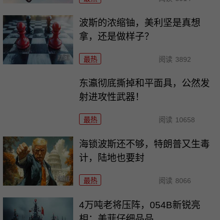
波斯的浓缩铀，美利坚是真想
拿，还是做样子？
最热
阅读
3892
东瀛彻底撕掉和平面具，公然发
射进攻性武器！
最热
阅读
10658
海锁波斯还不够，特朗普又生毒
计，陆地也要封
最热
阅读
8066
4万吨老将压阵，054B新锐亮
相：美菲仔细品品