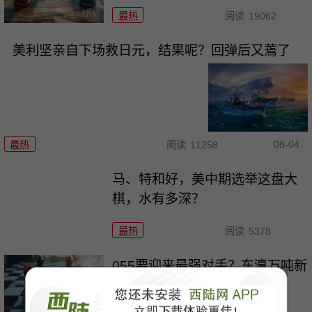
最热
阅读
19062
美利坚亲自下场救日元，结果呢？回弹后又蔫了
08-04
最热
阅读
11258
马、特和好，美中期选举这盘大
棋，水有多深？
最热
阅读
5378
055要迎来最强对手？东瀛万吨新
驱已上船台！