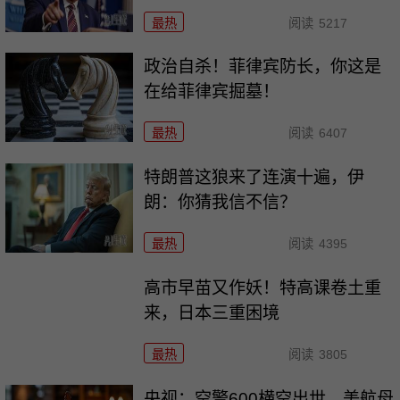
最热
阅读
5217
政治自杀！菲律宾防长，你这是
在给菲律宾掘墓！
最热
阅读
6407
特朗普这狼来了连演十遍，伊
朗：你猜我信不信？
最热
阅读
4395
高市早苗又作妖！特高课卷土重
来，日本三重困境
最热
阅读
3805
央视：空警600横空出世，美航母