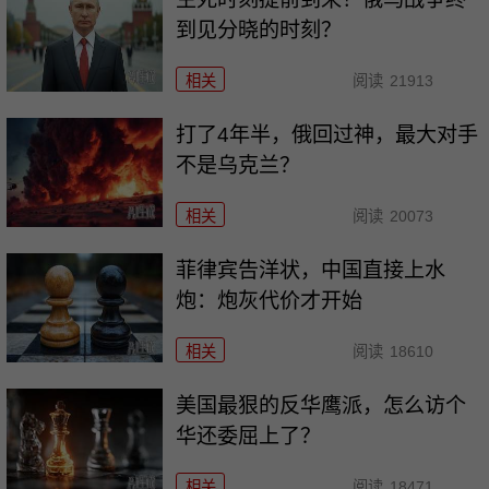
到见分晓的时刻？
相关
阅读
21913
打了4年半，俄回过神，最大对手
不是乌克兰？
相关
阅读
20073
菲律宾告洋状，中国直接上水
炮：炮灰代价才开始
相关
阅读
18610
美国最狠的反华鹰派，怎么访个
华还委屈上了？
相关
阅读
18471