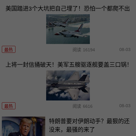
美国踏进3个大坑把自己埋了！恐怕一个都爬不出
08-03
最热
阅读
16194
上将一封信捅破天！美军五艘驱逐舰要盖三口锅！
08-03
最热
阅读
6616
特朗普要对伊朗动手？最狠的还
没来，最骚的来了