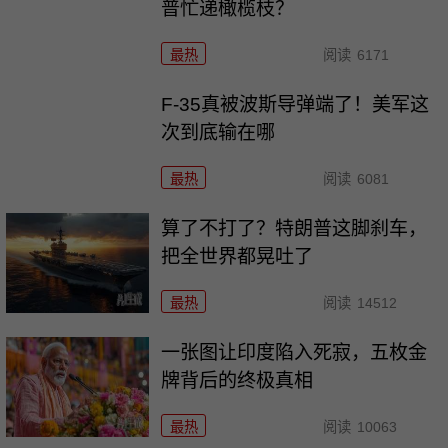
普忙递橄榄枝？
最热
阅读
6171
F-35真被波斯导弹端了！美军这
次到底输在哪
最热
阅读
6081
算了不打了？特朗普这脚刹车，
把全世界都晃吐了
最热
阅读
14512
一张图让印度陷入死寂，五枚金
牌背后的终极真相
最热
阅读
10063