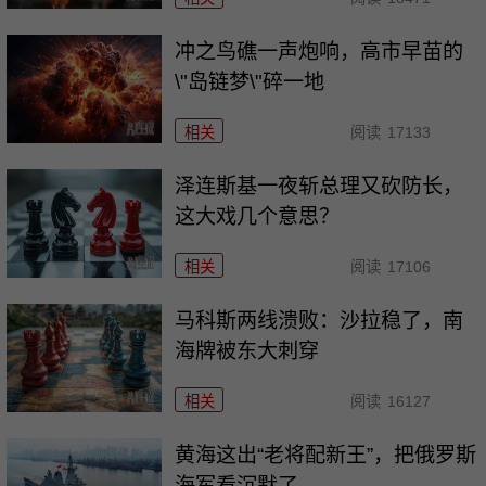
冲之鸟礁一声炮响，高市早苗的
\"岛链梦\"碎一地
相关
阅读
17133
泽连斯基一夜斩总理又砍防长，
这大戏几个意思？
相关
阅读
17106
马科斯两线溃败：沙拉稳了，南
海牌被东大刺穿
相关
阅读
16127
黄海这出“老将配新王”，把俄罗斯
海军看沉默了