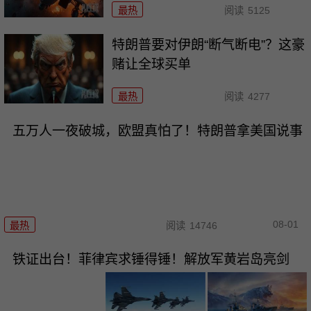
最热
阅读
5125
特朗普要对伊朗“断气断电”？这豪
赌让全球买单
最热
阅读
4277
五万人一夜破城，欧盟真怕了！特朗普拿美国说事
08-01
最热
阅读
14746
铁证出台！菲律宾求锤得锤！解放军黄岩岛亮剑