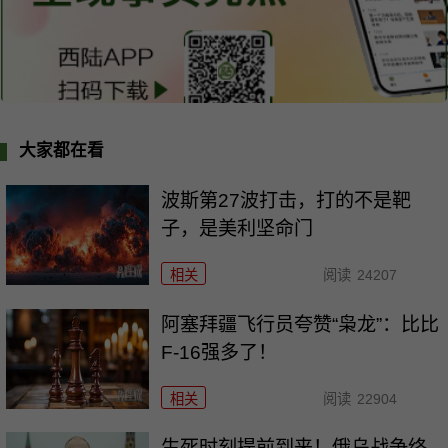
大家都在看
波斯第27波打击，打的不是靶
子，是美利坚命门
相关
阅读
24207
阿塞拜疆飞行员夸赞“枭龙”：比比
F-16强多了！
相关
阅读
22904
生死时刻提前到来！俄乌战争终