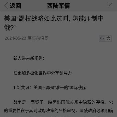
返回
西陆军情
美国“霸权战略如此过时, 怎能压制中
俄?”
小
大
2024-05-20
军事前沿网
新人带来新规则：
在更加多极化世界中分享领导力
1 新共识：美国不再是“唯一的”国际秩序
战争是一面镜子，映照出国际关系中隐藏的裂痕。它
的重要性在于其对政府决策的严格审视，迫使政府必须明确