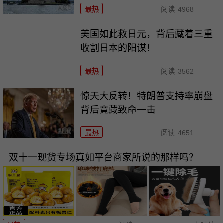
最热
阅读
4968
美国如此救日元，背后藏着三重
收割日本的阳谋！
最热
阅读
3562
惊天大反转！特朗普支持率崩盘
背后竟藏致命一击
最热
阅读
4651
双十一现货专场真如平台商家所说的那样吗？