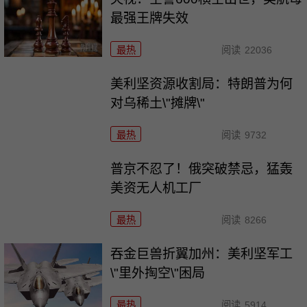
最强王牌失效
最热
阅读
22036
美利坚资源收割局：特朗普为何
对乌稀土\"摊牌\"
最热
阅读
9732
普京不忍了！俄突破禁忌，猛轰
美资无人机工厂
最热
阅读
8266
吞金巨兽折翼加州：美利坚军工
\"里外掏空\"困局
最热
阅读
5914