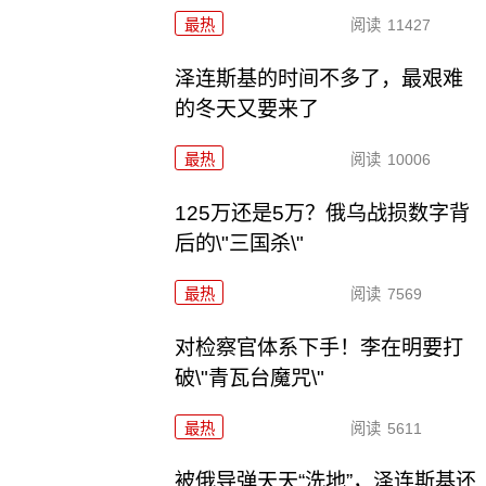
最热
阅读
11427
泽连斯基的时间不多了，最艰难
的冬天又要来了
最热
阅读
10006
125万还是5万？俄乌战损数字背
后的\"三国杀\"
最热
阅读
7569
对检察官体系下手！李在明要打
破\"青瓦台魔咒\"
最热
阅读
5611
被俄导弹天天“洗地”，泽连斯基还