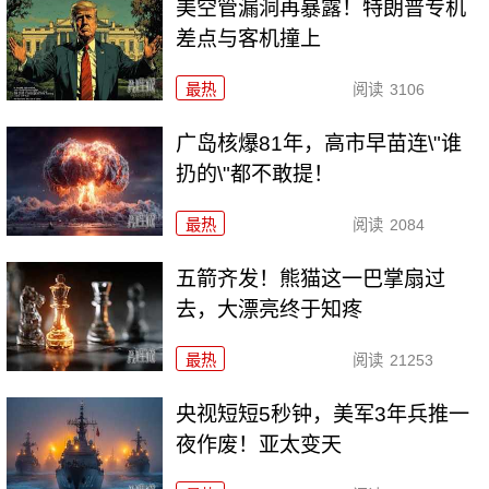
美空管漏洞再暴露！特朗普专机
差点与客机撞上
最热
阅读
3106
广岛核爆81年，高市早苗连\"谁
扔的\"都不敢提！
最热
阅读
2084
五箭齐发！熊猫这一巴掌扇过
去，大漂亮终于知疼
最热
阅读
21253
央视短短5秒钟，美军3年兵推一
夜作废！亚太变天