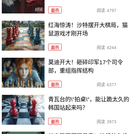
最热
阅读
4797
红海惊涛！沙特摆开大棋局，猫
鼠游戏才刚开场
最热
阅读
4244
莫迪开大！砸碎印军17个司令
部，重组指挥结构
最热
阅读
6377
青瓦台的\"拍桌\"，能让跪太久的
韩国站起来吗？
最热
阅读
3973