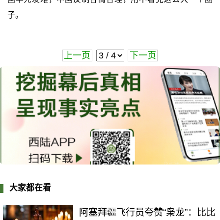
子。
上一页
下一页
大家都在看
阿塞拜疆飞行员夸赞“枭龙”：比比