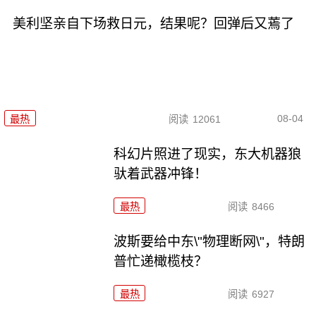
美利坚亲自下场救日元，结果呢？回弹后又蔫了
08-04
最热
阅读
12061
科幻片照进了现实，东大机器狼
驮着武器冲锋！
最热
阅读
8466
波斯要给中东\"物理断网\"，特朗
普忙递橄榄枝？
最热
阅读
6927