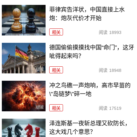
菲律宾告洋状，中国直接上水
炮：炮灰代价才开始
相关
阅读
18993
德国偷偷摸摸找中国“命门”，这牙
呲得起来吗？
相关
阅读
18948
冲之鸟礁一声炮响，高市早苗的
\"岛链梦\"碎一地
相关
阅读
17519
泽连斯基一夜斩总理又砍防长，
这大戏几个意思？