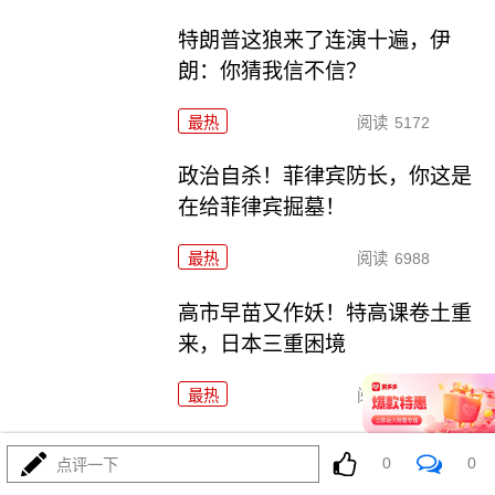
特朗普这狼来了连演十遍，伊
朗：你猜我信不信？
最热
阅读
5172
政治自杀！菲律宾防长，你这是
在给菲律宾掘墓！
最热
阅读
6988
高市早苗又作妖！特高课卷土重
来，日本三重困境
最热
阅读
4544
央视：空警600横空出世，美航母
0
0
点评一下
最强王牌失效