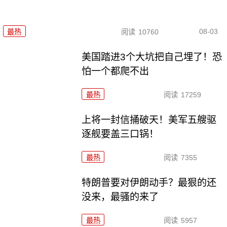
08-03
最热
阅读
10760
美国踏进3个大坑把自己埋了！恐
怕一个都爬不出
最热
阅读
17259
上将一封信捅破天！美军五艘驱
逐舰要盖三口锅！
最热
阅读
7355
特朗普要对伊朗动手？最狠的还
没来，最骚的来了
最热
阅读
5957