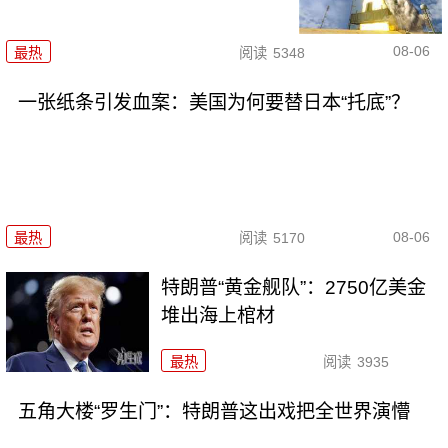
08-06
最热
阅读
5348
一张纸条引发血案：美国为何要替日本“托底”？
08-06
最热
阅读
5170
特朗普“黄金舰队”：2750亿美金
堆出海上棺材
最热
阅读
3935
五角大楼“罗生门”：特朗普这出戏把全世界演懵