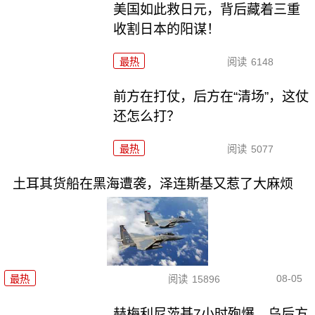
美国如此救日元，背后藏着三重
收割日本的阳谋！
最热
阅读
6148
前方在打仗，后方在“清场”，这仗
还怎么打？
最热
阅读
5077
土耳其货船在黑海遭袭，泽连斯基又惹了大麻烦
08-05
最热
阅读
15896
赫梅利尼茨基7小时殉爆，乌后方