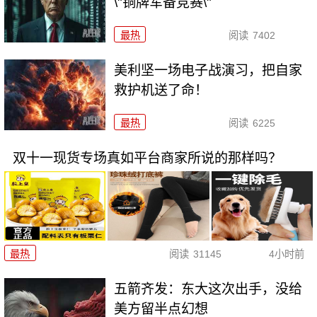
\"铜牌军备竞赛\"
最热
阅读
7402
美利坚一场电子战演习，把自家
救护机送了命！
最热
阅读
6225
双十一现货专场真如平台商家所说的那样吗？
最热
阅读
31145
4小时前
五箭齐发：东大这次出手，没给
美方留半点幻想