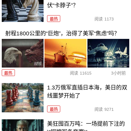
伏“卡脖子”？
最热
阅读
1173
射程1800公里的“巨炮”，治得了美军“焦虑”吗？
最热
阅读
11615
3小时前
1.3万俄军直插日本海，美日的双
线噩梦开始了
最热
阅读
9271
美狂囤百万吨：一场提前下注的