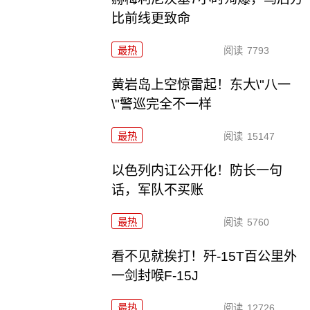
比前线更致命
最热
阅读
7793
黄岩岛上空惊雷起！东大\"八一
\"警巡完全不一样
最热
阅读
15147
以色列内讧公开化！防长一句
话，军队不买账
最热
阅读
5760
看不见就挨打！歼-15T百公里外
一剑封喉F-15J
最热
阅读
12726