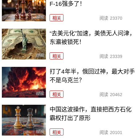
F-16强多了！
相关
阅读
23370
“去美元化”加速，美债无人问津，
东瀛被锁死！
相关
阅读
23339
打了4年半，俄回过神，最大对手
不是乌克兰？
相关
阅读
20462
中国这波操作，直接把西方石化
霸权打出了原形
相关
阅读
20101