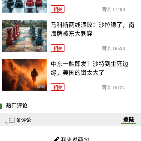
相关
阅读
17493
马科斯两线溃败：沙拉稳了，南
海牌被东大刺穿
相关
阅读
16533
中东一触即发！沙特到生死边
缘，美国的饵太大了
相关
阅读
15124
热门评论
登陆
0
条评论
我来说两句