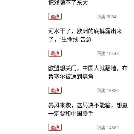
把戏骗不了东大
最热
阅读
5034
河水干了，欧洲的底裤露出来
了，“生命线”告急
最热
阅读
10448
欧盟想关门，中国人就翻墙，布
鲁塞尔被逼到墙角
最热
阅读
15830
暴风来袭，这局决不能输，想赢
一定要和中国联手
最热
阅读
14362