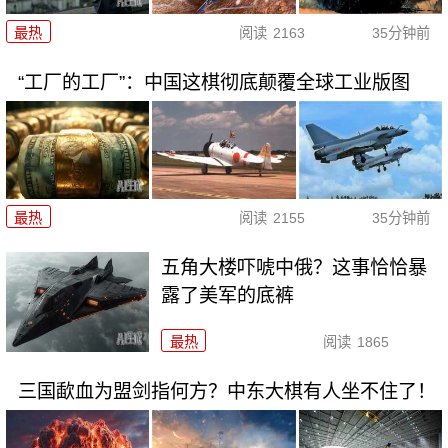
最热
阅读
2163
35分钟前
“工厂的工厂”：中国这棋彻底颠覆全球工业版图
最热
阅读
2155
35分钟前
五角大楼吓唬中俄？这事恰恰暴
露了美军的底裤
最热
阅读
1865
三国歃血为盟剑指何方？中东大棋有人坐不住了！