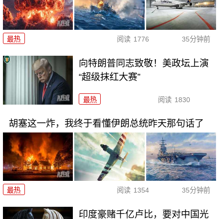
最热
阅读
1776
35分钟前
向特朗普同志致敬！美政坛上演
“超级抹红大赛”
最热
阅读
1830
胡塞这一炸，我终于看懂伊朗总统昨天那句话了
最热
阅读
1354
35分钟前
印度豪赌千亿卢比，要对中国光