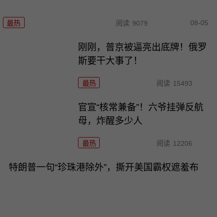
08-05
最热
阅读
9079
刚刚，普京被逼亮出底牌！俄罗
斯要干大事了！
最热
阅读
15493
官宣“核常兼备”！六爷挂弹反航
母，炸醒多少人
最热
阅读
12206
特朗普一句“珍珠港除外”，撕开美国霸权遮羞布