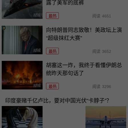
露了美军的底裤
最热
阅读
4651
向特朗普同志致敬！美政坛上演
“超级抹红大赛”
最热
阅读
3652
胡塞这一炸，我终于看懂伊朗总
统昨天那句话了
最热
阅读
3296
印度豪赌千亿卢比，要对中国光伏“卡脖子”？