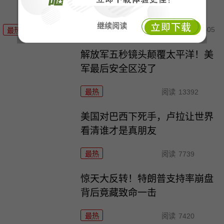
继续阅读
08-05
最热
阅读
14496
解放军五秒镜头颠覆太平洋！美
军最后安全区没了
最热
阅读
13392
美国对巴西下死手，卢拉让世界
看清谁才是真朋友
最热
阅读
7739
惊天大反转！特朗普支持率崩盘
背后竟藏致命一击
最热
阅读
7420