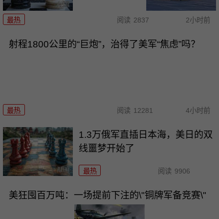
最热
阅读
2837
2小时前
射程1800公里的“巨炮”，治得了美军“焦虑”吗？
最热
阅读
12281
4小时前
1.3万俄军直插日本海，美日的双
线噩梦开始了
最热
阅读
9906
美狂囤百万吨：一场提前下注的\"铜牌军备竞赛\"