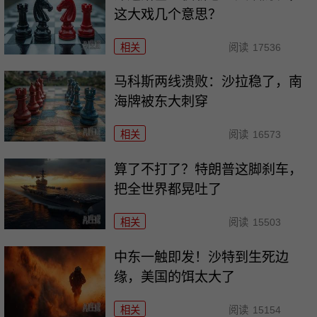
这大戏几个意思？
相关
阅读
17536
马科斯两线溃败：沙拉稳了，南
海牌被东大刺穿
相关
阅读
16573
算了不打了？特朗普这脚刹车，
把全世界都晃吐了
相关
阅读
15503
中东一触即发！沙特到生死边
缘，美国的饵太大了
相关
阅读
15154