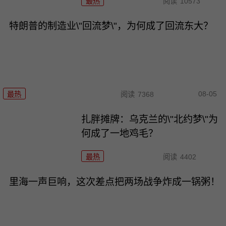
最热
阅读
10573
特朗普的制造业\"回流梦\"，为何成了回流东大？
08-05
最热
阅读
7368
扎胖摊牌：乌克兰的\"北约梦\"为
何成了一地鸡毛？
最热
阅读
4402
里海一声巨响，这次差点把两场战争炸成一锅粥！