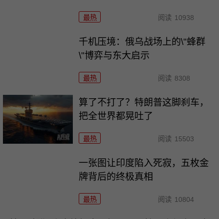
最热
阅读
10938
千机压境：俄乌战场上的\"蜂群
\"博弈与东大启示
最热
阅读
8308
算了不打了？特朗普这脚刹车，
把全世界都晃吐了
最热
阅读
15503
一张图让印度陷入死寂，五枚金
牌背后的终极真相
最热
阅读
10804