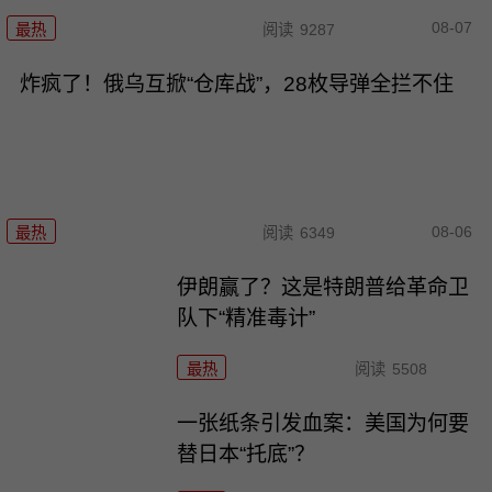
08-07
最热
阅读
9287
炸疯了！俄乌互掀“仓库战”，28枚导弹全拦不住
08-06
最热
阅读
6349
伊朗赢了？这是特朗普给革命卫
队下“精准毒计”
最热
阅读
5508
一张纸条引发血案：美国为何要
替日本“托底”？