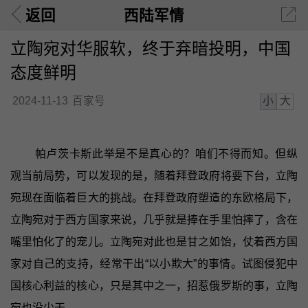
返回
西陆军情
立陶宛对华服软，终于弃暗投明，中国
态度鲜明
小
大
2024-11-13
百家号
帕卢茨卡斯此举是不是真心的？咱们不得而知。但纵
观当前局势，可以发现的是，随着拜登政府将要下台，立陶
宛现在面临着巨大的挑战。在拜登政府塑造的东欧格局下，
立陶宛对于西方国家来说，几乎就是捧在手里怕摔了，含在
嘴里怕化了的宠儿。立陶宛对此也是甘之如饴，仗着西方国
家对自己的支持，经常干出“以小欺大”的事情。试图侵犯中
国核心利益的核心，只是其中之一，招惹俄罗斯的事，立陶
宛也没少干。