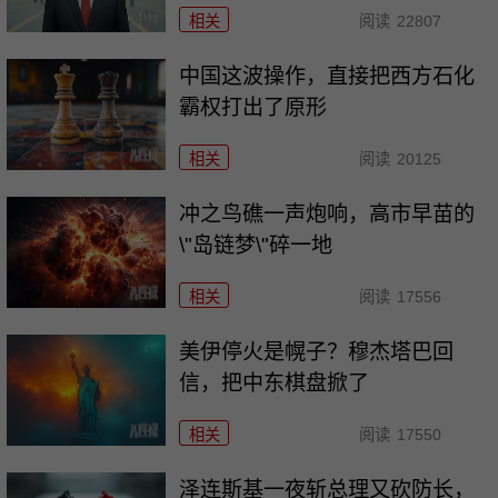
相关
阅读
22807
中国这波操作，直接把西方石化
霸权打出了原形
相关
阅读
20125
冲之鸟礁一声炮响，高市早苗的
\"岛链梦\"碎一地
相关
阅读
17556
美伊停火是幌子？穆杰塔巴回
信，把中东棋盘掀了
相关
阅读
17550
泽连斯基一夜斩总理又砍防长，