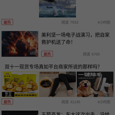
最热
阅读
7933
4小时前
美利坚一场电子战演习，把自家
救护机送了命！
最热
阅读
6705
双十一现货专场真如平台商家所说的那样吗？
最热
阅读
31145
4小时前
五箭齐发：东大这次出手，没给