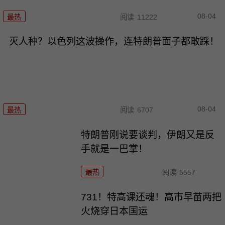
08-04
最热
阅读
11222
灭人种？以色列这波操作，连特朗普面子都敢踩！
08-04
最热
阅读
6707
特朗普刚说要谈判，伊朗又是反
手就是一巴掌！
最热
阅读
5557
731！特高课还魂！高市早苗两把
火烧穿日本国运