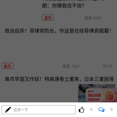
朗：你猜我信不信？
最热
阅读
5235
政治自杀！菲律宾防长，你这是在给菲律宾掘墓！
08-03
最热
阅读
7037
高市早苗又作妖！特高课卷土重来，日本三重困境
0
0
点评一下
08-03
最热
阅读
4602