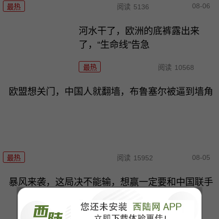
08-06
最热
阅读
5136
河水干了，欧洲的底裤露出来
了，“生命线”告急
最热
阅读
10568
欧盟想关门，中国人就翻墙，布鲁塞尔被逼到墙角
08-05
最热
阅读
15952
暴风来袭，这局决不能输，想赢一定要和中国联手