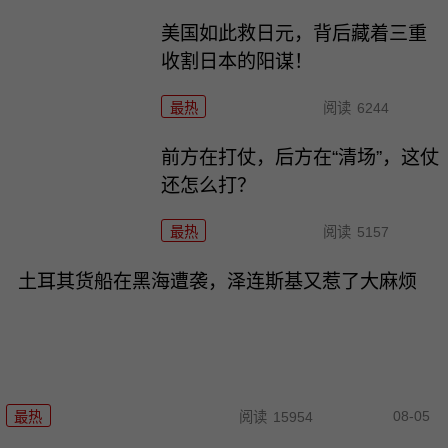
美国如此救日元，背后藏着三重
收割日本的阳谋！
最热
阅读
6244
前方在打仗，后方在“清场”，这仗
还怎么打？
最热
阅读
5157
土耳其货船在黑海遭袭，泽连斯基又惹了大麻烦
08-05
最热
阅读
15954