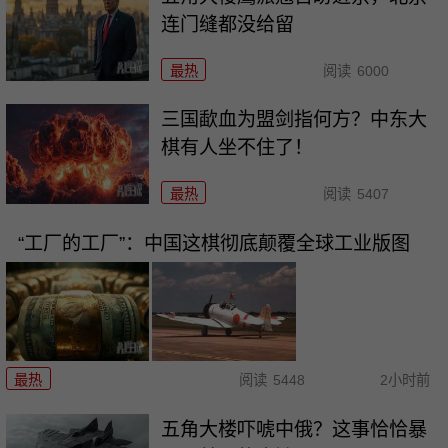
连门缝都没给留
最热
阅读
6000
三国歃血为盟剑指何方？中东大
棋有人坐不住了！
最热
阅读
5407
“工厂的工厂”：中国这棋彻底颠覆全球工业版图
最热
阅读
5448
2小时前
五角大楼吓唬中俄？这事恰恰暴