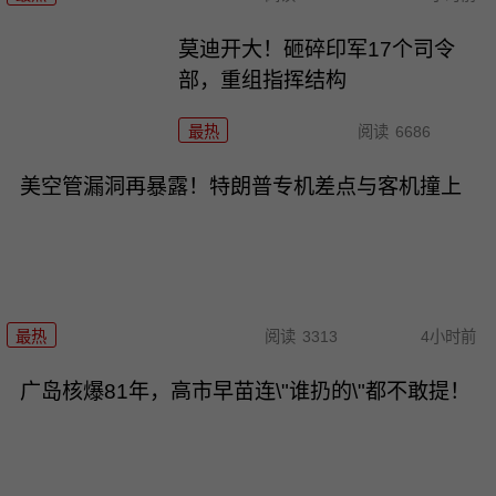
莫迪开大！砸碎印军17个司令
部，重组指挥结构
最热
阅读
6686
美空管漏洞再暴露！特朗普专机差点与客机撞上
最热
阅读
3313
4小时前
广岛核爆81年，高市早苗连\"谁扔的\"都不敢提！