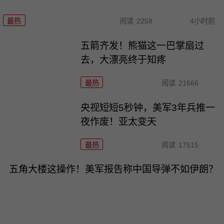
最热
阅读
2258
4小时前
五箭齐发！熊猫这一巴掌扇过
去，大漂亮终于知疼
最热
阅读
21666
央视短短5秒钟，美军3年兵推一
夜作废！亚太变天
最热
阅读
17515
五角大楼这操作！美军报告称中国导弹不如伊朗？