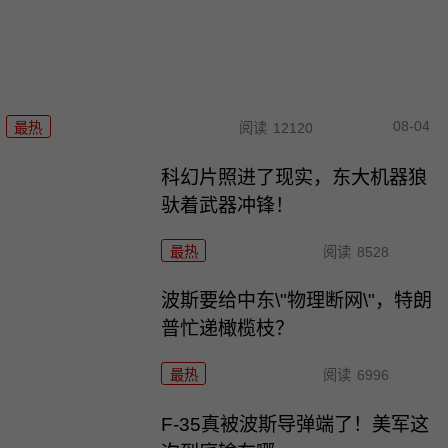
08-04
最热
阅读
12120
科幻片照进了现实，东大机器狼
驮着武器冲锋！
最热
阅读
8528
波斯要给中东\"物理断网\"，特朗
普忙递橄榄枝？
最热
阅读
6996
F-35真被波斯导弹端了！美军这