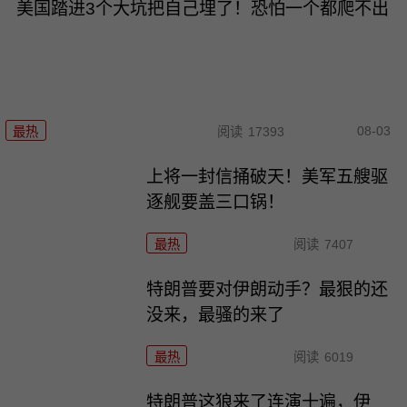
美国踏进3个大坑把自己埋了！恐怕一个都爬不出
08-03
最热
阅读
17393
上将一封信捅破天！美军五艘驱
逐舰要盖三口锅！
最热
阅读
7407
特朗普要对伊朗动手？最狠的还
没来，最骚的来了
最热
阅读
6019
特朗普这狼来了连演十遍，伊