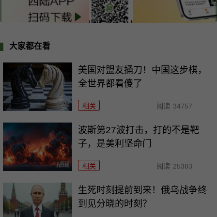
大家都在看
美国对盟友捅刀！中国这步棋，
全世界都看傻了
相关
阅读
34757
波斯第27波打击，打的不是靶
子，是美利坚命门
相关
阅读
25383
生死时刻提前到来！俄乌战争终
到见分晓的时刻？