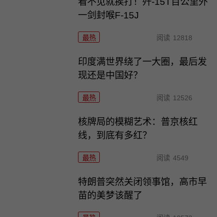
看不见就挨打！歼-15T百公里外
一剑封喉F-15J
最热
阅读
12818
印度满世界绕了一大圈，最后发
现还是中国好？
最热
阅读
12526
核牌局的模糊艺术：普京核红
线，到底有多红？
最热
阅读
4549
特朗普突然关闭领事馆，高市早
苗的美梦该醒了