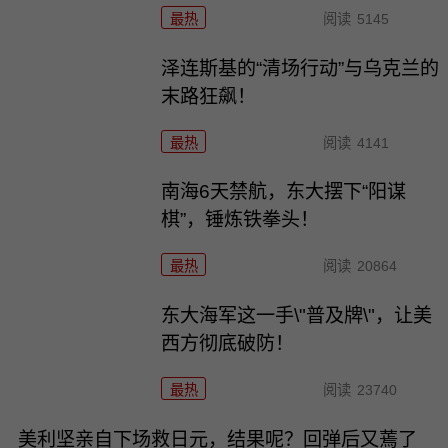
最热
阅读
5145
泽连斯基的“清场行动”与乌克兰的
末路狂飙！
最热
阅读
4141
南海6天禁航，东大摆下“阳谋
棋”，锤炼铁拳头！
最热
阅读
20864
东大海军这一手\"普及牌\"，让美
西方彻底破防！
最热
阅读
23740
美利坚亲自下场救日元，结果呢？回弹后又蔫了